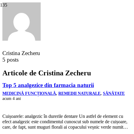
Cristina Zecheru
5 posts
Articole de Cristina Zecheru
Top 5 analgezice din farmacia naturii
MEDICINĂ FUNCȚIONALĂ
,
REMEDII NATURALE
,
SĂNĂTATE
acum 4 ani
Cuișoarele: analgezic în durerile dentare Un astfel de element cu
efect analgezic este condimentul cunoscut sub numele de cuișoare,
care, de fapt, sunt muguri florali ai copacului veșnic verde numit…