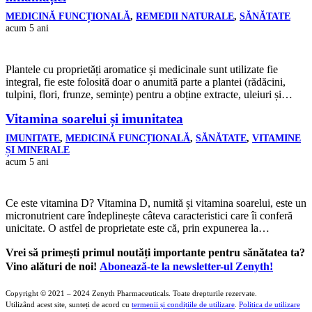
MEDICINĂ FUNCȚIONALĂ
,
REMEDII NATURALE
,
SĂNĂTATE
acum 5 ani
Plantele cu proprietăți aromatice și medicinale sunt utilizate fie
integral, fie este folosită doar o anumită parte a plantei (rădăcini,
tulpini, flori, frunze, semințe) pentru a obține extracte, uleiuri și…
Vitamina soarelui și imunitatea
IMUNITATE
,
MEDICINĂ FUNCȚIONALĂ
,
SĂNĂTATE
,
VITAMINE
ȘI MINERALE
acum 5 ani
Ce este vitamina D? Vitamina D, numită și vitamina soarelui, este un
micronutrient care îndeplinește câteva caracteristici care îi conferă
unicitate. O astfel de proprietate este că, prin expunerea la…
Vrei să primești primul noutăți importante pentru sănătatea ta?
Vino alături de noi!
Abonează-te la newsletter-ul Zenyth!
Copyright © 2021 – 2024 Zenyth Pharmaceuticals. Toate drepturile rezervate.
Utilizând acest site, sunteți de acord cu
termenii și condițiile de utilizare
.
Politica de utilizare