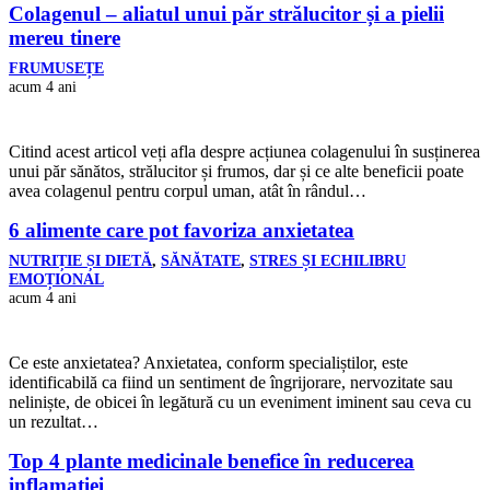
Colagenul – aliatul unui păr strălucitor și a pielii
mereu tinere
FRUMUSEȚE
acum 4 ani
Citind acest articol veți afla despre acțiunea colagenului în susținerea
unui păr sănătos, strălucitor și frumos, dar și ce alte beneficii poate
avea colagenul pentru corpul uman, atât în rândul…
6 alimente care pot favoriza anxietatea
NUTRIȚIE ȘI DIETĂ
,
SĂNĂTATE
,
STRES ȘI ECHILIBRU
EMOȚIONAL
acum 4 ani
Ce este anxietatea? Anxietatea, conform specialiștilor, este
identificabilă ca fiind un sentiment de îngrijorare, nervozitate sau
neliniște, de obicei în legătură cu un eveniment iminent sau ceva cu
un rezultat…
Top 4 plante medicinale benefice în reducerea
inflamației