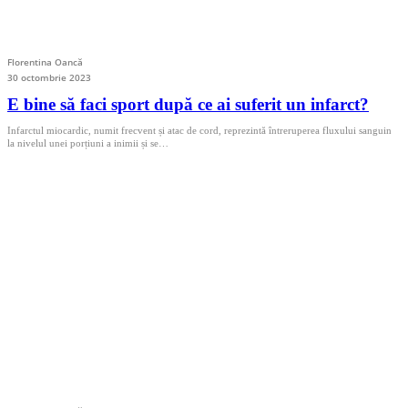
Florentina Oancă
30 octombrie 2023
E bine să faci sport după ce ai suferit un infarct?
Infarctul miocardic, numit frecvent și atac de cord, reprezintă întreruperea fluxului sanguin
la nivelul unei porțiuni a inimii și se…