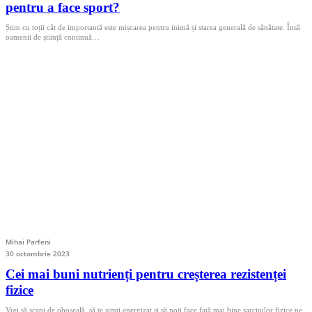
pentru a face sport?
Știm cu toții cât de importantă este mișcarea pentru inimă și starea generală de sănătate. Însă
oamenii de știință continuă…
Mihai Parfeni
30 octombrie 2023
Cei mai buni nutrienți pentru creșterea rezistenței
fizice
Vrei să scapi de oboseală, să te simți energizat și să poți face față mai bine sarcinilor fizice pe