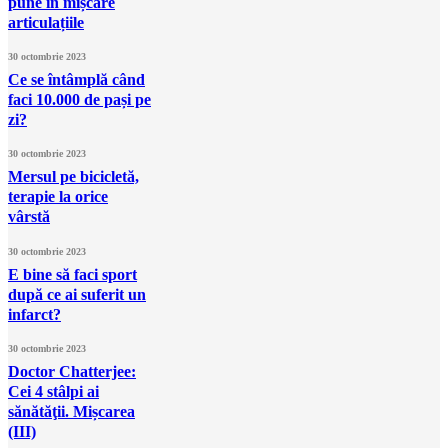
pune în mișcare
articulațiile
30 octombrie 2023
Ce se întâmplă când
faci 10.000 de pași pe
zi?
30 octombrie 2023
Mersul pe bicicletă,
terapie la orice
vârstă
30 octombrie 2023
E bine să faci sport
după ce ai suferit un
infarct?
30 octombrie 2023
Doctor Chatterjee:
Cei 4 stâlpi ai
sănătăţii. Mișcarea
(III)