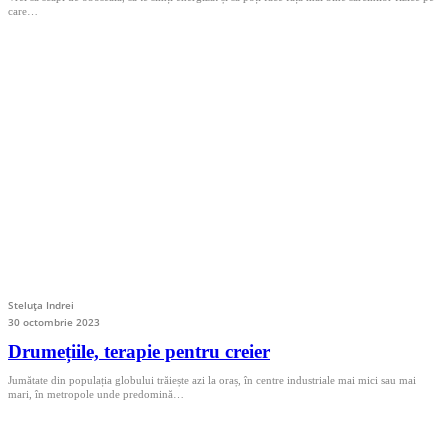
care…
Steluța Indrei
30 octombrie 2023
Drumețiile, terapie pentru creier
Jumătate din populația globului trăiește azi la oraș, în centre industriale mai mici sau mai
mari, în metropole unde predomină…