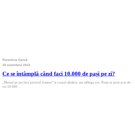
Florentina Oancă
30 octombrie 2023
Ce se întâmplă când faci 10.000 de pași pe zi?
„Mersul pe jos face piciorul frumos” și corpul sănătos, am adăuga noi. Poate ai auzit și tu de
cei 10.000…