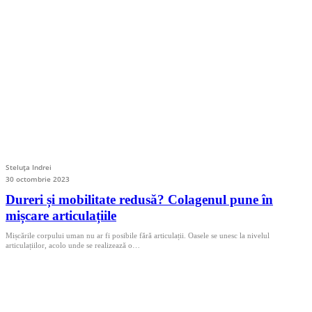
Steluța Indrei
30 octombrie 2023
Dureri și mobilitate redusă? Colagenul pune în
mișcare articulațiile
Mișcările corpului uman nu ar fi posibile fără articulații. Oasele se unesc la nivelul
articulațiilor, acolo unde se realizează o…