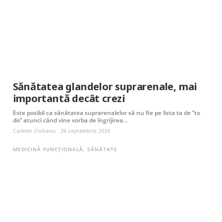
Sănătatea glandelor suprarenale, mai
importantă decât crezi
Este posibil ca sănătatea suprarenalelor să nu fie pe lista ta de ‘’to
do’’ atunci când vine vorba de îngrijirea…
Carmen Ciobanu
26 septembrie 2024
MEDICINĂ FUNCȚIONALĂ
,
SĂNĂTATE