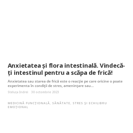
Anxietatea și flora intestinală. Vindecă-
ți intestinul pentru a scăpa de frică!
Anxietatea sau starea de frică este o reacție pe care oricine o poate
experimenta în condiții de stres, amenințare sau…
Steluța Indrei
30 octombrie 2023
MEDICINĂ FUNCȚIONALĂ
,
SĂNĂTATE
,
STRES ȘI ECHILIBRU
EMOȚIONAL