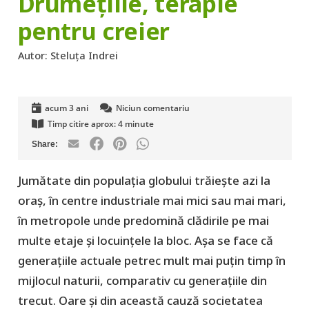
Drumețiile, terapie
pentru creier
Autor:
Steluța Indrei
acum 3 ani
Niciun comentariu
Timp citire aprox:
4
minute
Jumătate din populația globului trăiește azi la
oraș, în centre industriale mai mici sau mai mari,
în metropole unde predomină clădirile pe mai
multe etaje și locuințele la bloc. Așa se face că
generațiile actuale petrec mult mai puțin timp în
mijlocul naturii, comparativ cu generațiile din
trecut. Oare și din această cauză societatea