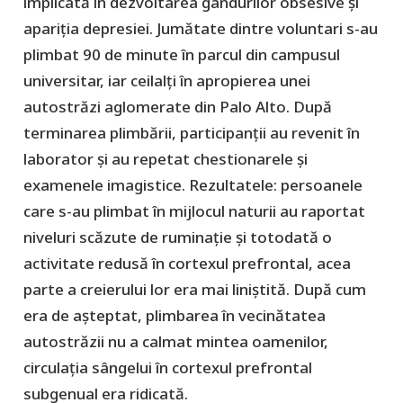
implicată în dezvoltarea gândurilor obsesive și
apariția depresiei. Jumătate dintre voluntari s-au
plimbat 90 de minute în parcul din campusul
universitar, iar ceilalți în apropierea unei
autostrăzi aglomerate din Palo Alto. După
terminarea plimbării, participanții au revenit în
laborator și au repetat chestionarele și
examenele imagistice. Rezultatele: persoanele
care s-au plimbat în mijlocul naturii au raportat
niveluri scăzute de ruminație și totodată o
activitate redusă în cortexul prefrontal, acea
parte a creierului lor era mai liniștită. După cum
era de așteptat, plimbarea în vecinătatea
autostrăzii nu a calmat mintea oamenilor,
circulația sângelui în cortexul prefrontal
subgenual era ridicată.