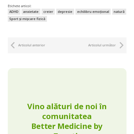
Etichete articol:
ADHD
anxietate
creier
depresie
echilibru emoțional
natură
Sport și mișcare fizică
Articolul anterior
Articolul următor
Vino alături de noi în
comunitatea
Better Medicine by