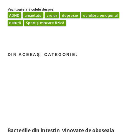
Vezi toate articolele despre:
ADHD
anxietate
creier
depresie
echilibru emoțional
natură
Sport și mișcare fizică
Bacteriile din intestin, vinovate de oboseala