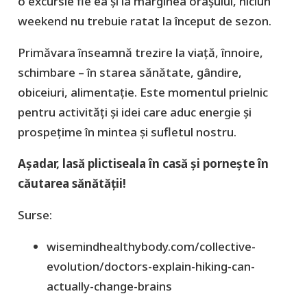
o excursie fie ea și la marginea orașului, niciun
weekend nu trebuie ratat la început de sezon.
Primăvara înseamnă trezire la viață, înnoire,
schimbare – în starea sănătate, gândire,
obiceiuri, alimentație. Este momentul prielnic
pentru activități și idei care aduc energie și
prospețime în mintea și sufletul nostru.
Așadar, lasă plictiseala în casă și pornește în
căutarea sănătății!
Surse:
wisemindhealthybody.com/collective-
evolution/doctors-explain-hiking-can-
actually-change-brains