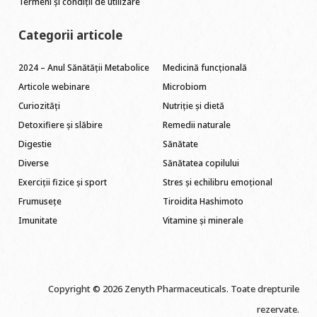
Termeni și condiții de utilizare
Categorii articole
2024 – Anul Sănătății Metabolice
Medicină funcțională
Articole webinare
Microbiom
Curiozități
Nutriție și dietă
Detoxifiere și slăbire
Remedii naturale
Digestie
Sănătate
Diverse
Sănătatea copilului
Exerciții fizice și sport
Stres și echilibru emoțional
Frumusețe
Tiroidita Hashimoto
Imunitate
Vitamine și minerale
Copyright © 2026 Zenyth Pharmaceuticals. Toate drepturile
rezervate.