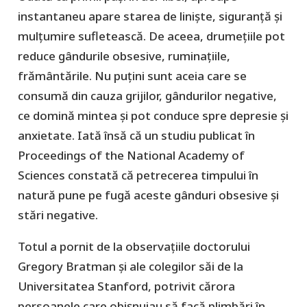
instantaneu apare starea de liniște, siguranță și
mulțumire sufletească. De aceea, drumețiile pot
reduce gândurile obsesive, ruminațiile,
frământările. Nu puțini sunt aceia care se
consumă din cauza grijilor, gândurilor negative,
ce domină mintea și pot conduce spre depresie și
anxietate. Iată însă că un studiu publicat în
Proceedings of the National Academy of
Sciences constată că petrecerea timpului în
natură pune pe fugă aceste gânduri obsesive și
stări negative.
Totul a pornit de la observațiile doctorului
Gregory Bratman și ale colegilor săi de la
Universitatea Stanford, potrivit cărora
persoanele care obișnuiau să facă plimbări în