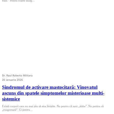
bine.” Pentru foarte mulţi…
Dr. Raul Roberto Militaru
26 ianuarie 2026
Sindromul de activare mastocitară: Vinovatul
ascuns din spatele simptomelor misterioase multi-
sistemice
Există corpuri care nu mai știu să stea liniștite. Nu pentru că sunt „slabe”. Nu pentru că
„exagerează”. Ci pentru…