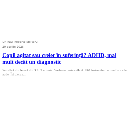
Dr. Raul Roberto Militaru
20 aprilie 2026
Copil agitat sau creier în suferință? ADHD, mai
mult decât un diagnostic
Se ridică din bancă din 3 în 3 minute. Vorbește peste ceilalți. Uită instrucțiunile imediat ce le
aude. Își pierde…