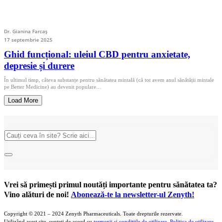
Dr. Gianina Farcaș
17 septembrie 2025
Ghid funcțional: uleiul CBD pentru anxietate,
depresie și durere
În ultimul timp, câteva substanțe pentru sănătatea mintală (că tot avem anul sănătății mintale
pe Better Medicine) au devenit populare…
Load More
Vrei să primești primul noutăți importante pentru sănătatea ta?
Vino alături de noi!
Abonează-te la newsletter-ul Zenyth!
Copyright © 2021 – 2024 Zenyth Pharmaceuticals. Toate drepturile rezervate.
Utilizând acest site, sunteți de acord cu
termenii și condițiile de utilizare
.
Politica de utilizare