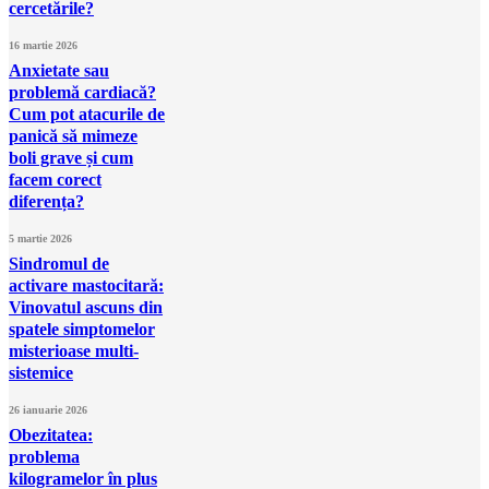
cercetările?
16 martie 2026
Anxietate sau
problemă cardiacă?
Cum pot atacurile de
panică să mimeze
boli grave și cum
facem corect
diferența?
5 martie 2026
Sindromul de
activare mastocitară:
Vinovatul ascuns din
spatele simptomelor
misterioase multi-
sistemice
26 ianuarie 2026
Obezitatea:
problema
kilogramelor în plus