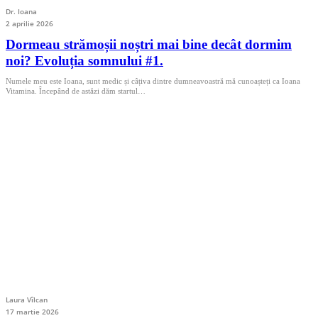
Dr. Ioana
2 aprilie 2026
Dormeau strămoșii noștri mai bine decât dormim
noi? Evoluția somnului #1.
Numele meu este Ioana, sunt medic și câțiva dintre dumneavoastră mă cunoașteți ca Ioana
Vitamina. Începând de astăzi dăm startul…
Laura Vîlcan
17 martie 2026