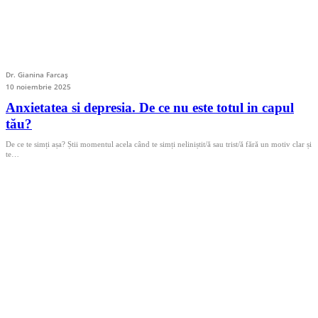
Dr. Gianina Farcaș
10 noiembrie 2025
Anxietatea si depresia. De ce nu este totul in capul
tău?
De ce te simți așa? Știi momentul acela când te simți neliniștit/ă sau trist/ă fără un motiv clar și
te…