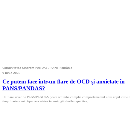
Comunitatea Sindrom PANDAS / PANS România
9 iunie 2026
Ce putem face într-un flare de OCD și anxietate în
PANS/PANDAS?
Un flare sever de PANS/PANDAS poate schimba complet comportamentul unui copil într-un
timp foarte scurt. Apar anxietatea intensă, gândurile repetitive,…