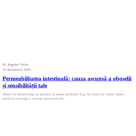
Dr. Bogdan Tofan
10 decembrie 2025
Permeabilitatea intestinală: cauza ascunsă a oboselii
și sensibilității tale
Observ în ultimul timp un paradox în lumea medicală: deşi, din punct de vedere tehnic,
medicina cunoaşte o evoluţie spectaculoasă,…