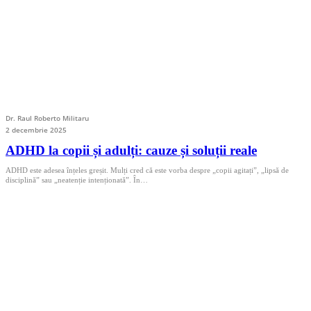
Dr. Raul Roberto Militaru
2 decembrie 2025
ADHD la copii și adulți: cauze și soluții reale
ADHD este adesea înțeles greșit. Mulți cred că este vorba despre „copii agitați”, „lipsă de
disciplină” sau „neatenție intenționată”. În…