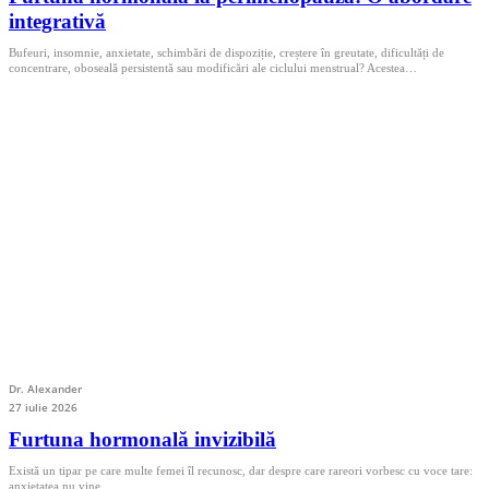
integrativă
Bufeuri, insomnie, anxietate, schimbări de dispoziție, creștere în greutate, dificultăți de
concentrare, oboseală persistentă sau modificări ale ciclului menstrual? Acestea…
Dr. Alexander
27 iulie 2026
Furtuna hormonală invizibilă
Există un tipar pe care multe femei îl recunosc, dar despre care rareori vorbesc cu voce tare:
anxietatea nu vine…