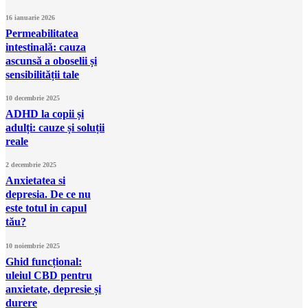
16 ianuarie 2026
Permeabilitatea
intestinală: cauza
ascunsă a oboselii și
sensibilității tale
10 decembrie 2025
ADHD la copii și
adulți: cauze și soluții
reale
2 decembrie 2025
Anxietatea si
depresia. De ce nu
este totul in capul
tău?
10 noiembrie 2025
Ghid funcțional:
uleiul CBD pentru
anxietate, depresie și
durere