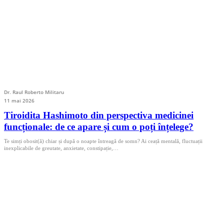
Dr. Raul Roberto Militaru
11 mai 2026
Tiroidita Hashimoto din perspectiva medicinei
funcționale: de ce apare și cum o poți înțelege?
Te simți obosit(ă) chiar și după o noapte întreagă de somn? Ai ceață mentală, fluctuații
inexplicabile de greutate, anxietate, constipație,…