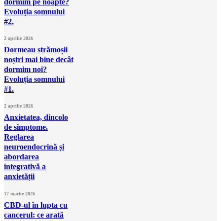
dormim pe noapte?
Evoluția somnului
#2.
2 aprilie 2026
Dormeau strămoșii
noștri mai bine decât
dormim noi?
Evoluția somnului
#1.
2 aprilie 2026
Anxietatea, dincolo
de simptome.
Reglarea
neuroendocrină și
abordarea
integrativă a
anxietății
17 martie 2026
CBD-ul în lupta cu
cancerul: ce arată