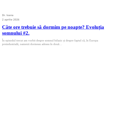
Dr. Ioana
2 aprilie 2026
Câte ore trebuie să dormim pe noapte? Evoluția
somnului #2.
În episodul trecut am vorbit despre somnul bifazic și despre faptul că, în Europa
preindustrială, oamenii dormeau adesea în două…