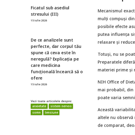
Ficatul sub asediul
Mecanismul exact 
stresului (III)
mulți compuși din r
15 iulie 2026
posibile efecte as
putea influența si
De ce analizele sunt
relaxare și reduce
perfecte, dar corpul tău
spune că ceva este în
Totuși, nu se poa
neregulă? Explicația pe
Preparatele diferă
care medicina
materiei prime și
funcțională încearcă să o
ofere
NIH Office of Diet
15 iulie 2026
mai probabil, din
poate varia semnif
Vezi toate articolele despre:
anxietate
sistem nervos
Această variabilit
somn
tensiune
altele nu observă 
de comparat, deoar