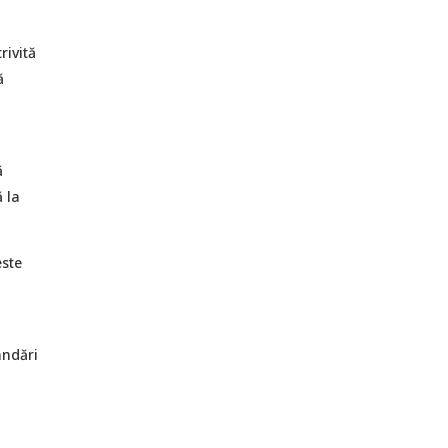
rivită
ă
ă
ă la
este
andări