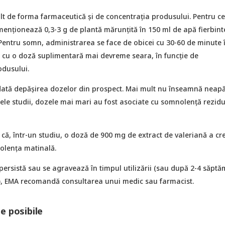
t de forma farmaceutică și de concentrația produsului. Pentru ce
nționează 0,3-3 g de plantă mărunțită în 150 ml de apă fierbint
 Pentru somn, administrarea se face de obicei cu 30-60 de minute 
i cu o doză suplimentară mai devreme seara, în funcție de
dusului.
ată depășirea dozelor din prospect. Mai mult nu înseamnă neapă
nele studii, dozele mai mari au fost asociate cu somnolență rezid
ă, într-un studiu, o doză de 900 mg de extract de valeriană a cr
olența matinală.
ersistă sau se agravează în timpul utilizării (sau după 2-4 săptă
ă), EMA recomandă consultarea unui medic sau farmacist.
e posibile