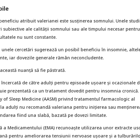
bile
eneficiu atribuit valerianei este susținerea somnului. Unele studi
i subiective ale calității somnului sau ale timpului necesar pentru
ultatele nu sunt constante.
 unele cercetări sugerează un posibil beneficiu în insomnie, altel
ante, iar dovezile generale rămân neconcludente.
această nuanță să fie păstrată.
i încercată de către adulți pentru episoade ușoare și ocazionale 
ebuie prezentată ca un tratament dovedit pentru insomnia cronică.
of Sleep Medicine (AASM) privind tratamentul farmacologic al
 la adulți nu recomandă valeriana pentru inițierea sau menținere
darea fiind una slabă, bazată pe dovezi limitate.
 a Medicamentului (EMA) recunoaște utilizarea unor extracte us
ană pentru ameliorarea tensiunii nervoase ușoare și a tulburăril