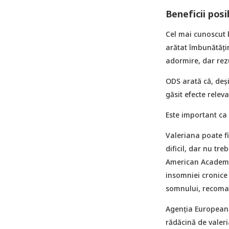
Beneficii posi
Cel mai cunoscut b
arătat îmbunătățir
adormire, dar rez
ODS arată că, deși
găsit efecte relev
Este important ca 
Valeriana poate f
dificil, dar nu tr
American Academy 
insomniei cronice
somnului, recoman
Agenția Europeană
rădăcină de valeri