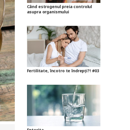
Când estrogenul preia controlul
asupra organismului
Fertilitate, încotro te îndrepți?! #03
Enterita