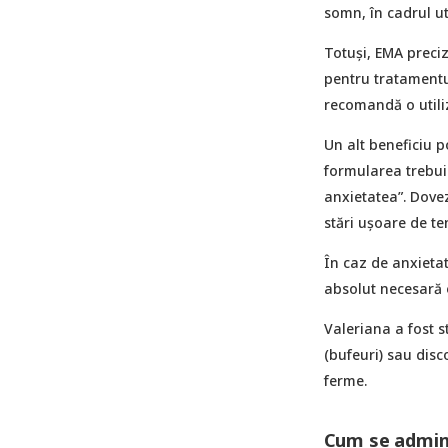
somn, în cadrul uti
Totuși, EMA preciz
pentru tratamentu
recomandă o utili
Un alt beneficiu p
formularea trebui
anxietatea”. Dovezi
stări ușoare de te
În caz de anxietat
absolut necesară 
Valeriana a fost 
(bufeuri) sau disc
ferme.
Cum se admin