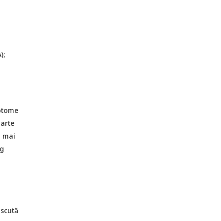
);
mptome
oarte
l mai
ng
oscută