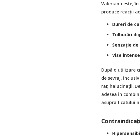
Valeriana este, în
produce reacții ad
Dureri de ca
Tulburări di
Senzație de
Vise intense 
După o utilizare c
de sevraj, inclusiv
rar, halucinații. 
adesea în combina
asupra ficatului n
Contraindicați
Hipersensibi