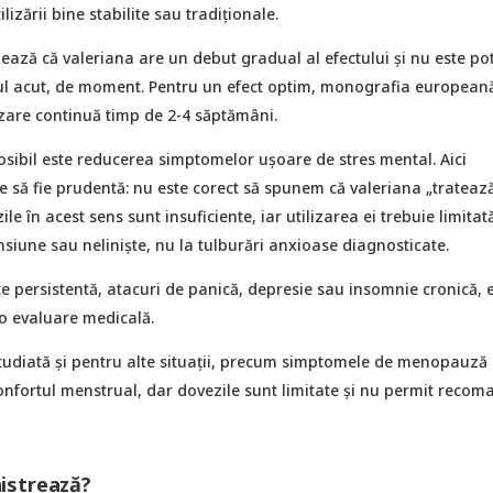
lizării bine stabilite sau tradiționale.
ează că valeriana are un debut gradual al efectului și nu este pot
l acut, de moment. Pentru un efect optim, monografia european
zare continuă timp de 2-4 săptămâni.
osibil este reducerea simptomelor ușoare de stres mental. Aici
e să fie prudentă: nu este corect să spunem că valeriana „trateaz
le în acest sens sunt insuficiente, iar utilizarea ei trebuie limitat
nsiune sau neliniște, nu la tulburări anxioase diagnosticate.
e persistentă, atacuri de panică, depresie sau insomnie cronică, 
o evaluare medicală.
studiată și pentru alte situații, precum simptomele de menopauză
onfortul menstrual, dar dovezile sunt limitate și nu permit recom
istrează?