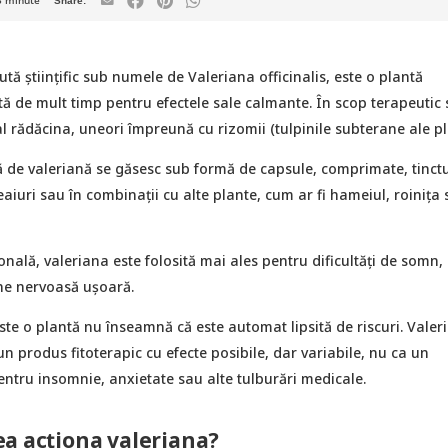
5
minute
tă științific sub numele de Valeriana officinalis, este o plantă
tă de mult timp pentru efectele sale calmante. În scop terapeutic 
al rădăcina, uneori împreună cu rizomii (tulpinile subterane ale pl
 de valeriană se găsesc sub formă de capsule, comprimate, tinctu
ceaiuri sau în combinații cu alte plante, cum ar fi hameiul, roinița
ională, valeriana este folosită mai ales pentru dificultăți de somn,
une nervoasă ușoară.
este o plantă nu înseamnă că este automat lipsită de riscuri. Valer
 un produs fitoterapic cu efecte posibile, dar variabile, nu ca un
ntru insomnie, anxietate sau alte tulburări medicale.
a acționa valeriana?