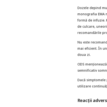
Dozele depind mul
monografia EMA me
formă de infuzie.
de culcare, uneor
recomandările pro
Nu este recomand
mai eficient. În u
doua zi.
ODS menționează c
semnificativ somn
Dacă simptomele p
utilizare continu
Reacții advers