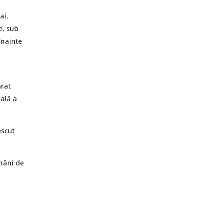
ai,
e, sub
înainte
rat
uală a
escut
mâni de