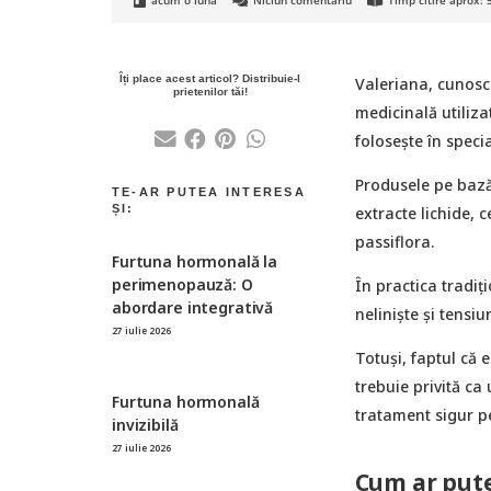
acum o lună
Niciun comentariu
Timp citire aprox:
Valeriana, cunoscu
medicinală utiliza
folosește în speci
Produsele pe bază
extracte lichide, 
passiflora.
Furtuna hormonală la
perimenopauză: O
În practica tradiț
abordare integrativă
neliniște și tensi
27 iulie 2026
Totuși, faptul că 
trebuie privită ca
Furtuna hormonală
tratament sigur pe
invizibilă
27 iulie 2026
Cum ar pute