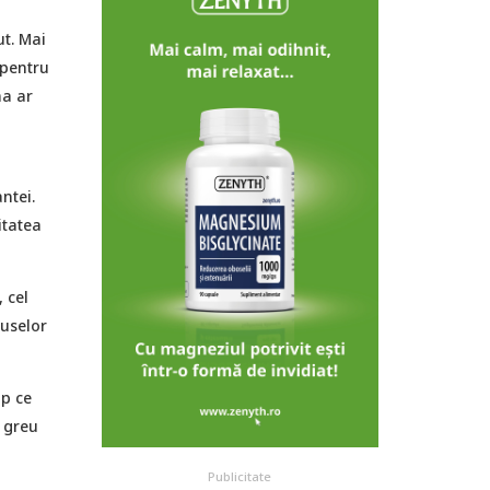
t. Mai
 pentru
na ar
n
ntei.
itatea
 cel
duselor
mp ce
t greu
Publicitate