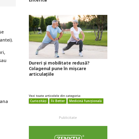
se
antei).
ri,
 sau
Dureri și mobilitate redusă?
Colagenul pune în mișcare
articulațiile
Vezi toate articolele din categoria:
iana
Curiozități
Fii Better
Medicină funcțională
Publicitate