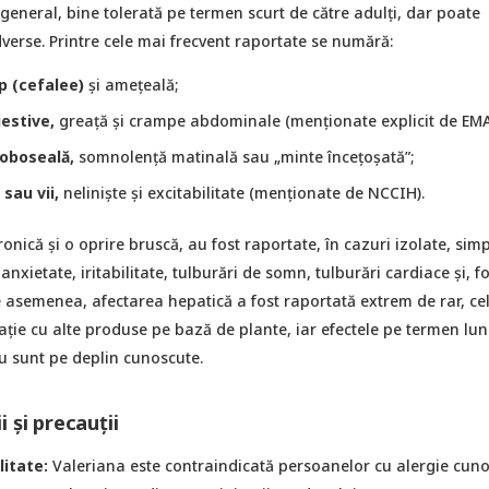
 general, bine tolerată pe termen scurt de către adulți, dar poate
verse. Printre cele mai frecvent raportate se numără:
p (cefalee)
și amețeală;
gestive,
greață și crampe abdominale (menționate explicit de EMA
 oboseală,
somnolență matinală sau „minte încețoșată”;
sau vii,
neliniște și excitabilitate (menționate de NCCIH).
ronică și o oprire bruscă, au fost raportate, în cazuri izolate, si
 anxietate, iritabilitate, tulburări de somn, tulburări cardiace și, f
De asemenea, afectarea hepatică a fost raportată extrem de rar, ce
ție cu alte produse pe bază de plante, iar efectele pe termen lu
u sunt pe deplin cunoscute.
i și precauții
litate:
Valeriana este contraindicată persoanelor cu alergie cun