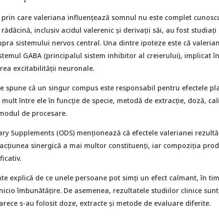
prin care valeriana influențează somnul nu este complet cunoscu
ădăcină, inclusiv acidul valerenic și derivații săi, au fost studiați
upra sistemului nervos central. Una dintre ipoteze este că valeria
stemul GABA (principalul sistem inhibitor al creierului), implicat î
rea excitabilității neuronale.
te spune că un singur compus este responsabil pentru efectele pla
 mult între ele în funcție de specie, metodă de extracție, doză, cal
 modul de procesare.
ary Supplements (ODS) menționează că efectele valerianei rezultă,
 acțiunea sinergică a mai multor constituenți, iar compoziția pro
icativ.
ate explică de ce unele persoane pot simți un efect calmant, în ti
nicio îmbunătățire. De asemenea, rezultatele studiilor clinice sun
ece s-au folosit doze, extracte și metode de evaluare diferite.