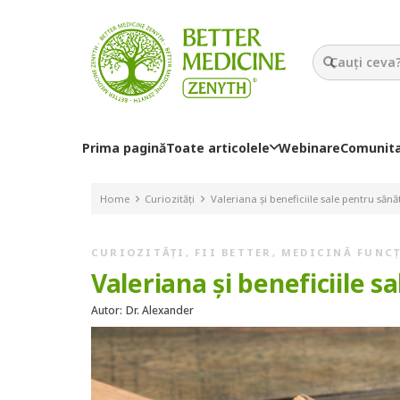
Prima pagină
Toate articolele
Webinare
Comunit
Home
Curiozități
Valeriana și beneficiile sale pentru sănă
CURIOZITĂȚI
,
FII BETTER
,
MEDICINĂ FUNC
Valeriana și beneficiile 
Autor:
Dr. Alexander