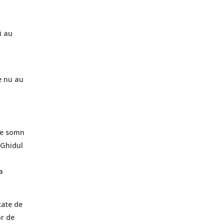
i au
e nu au
de somn
 Ghidul
a
cate de
or de