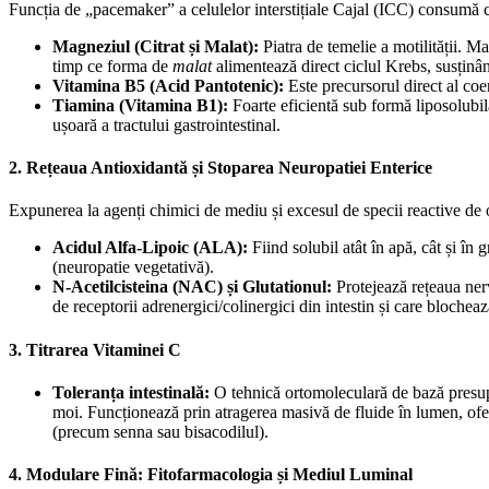
​Funcția de „pacemaker” a celulelor interstițiale Cajal (ICC) consumă c
Magneziul (Citrat și Malat):
Piatra de temelie a motilității. 
timp ce forma de
malat
alimentează direct ciclul Krebs, susținâ
Vitamina B5 (Acid Pantotenic):
Este precursorul direct al coen
Tiamina (Vitamina B1):
Foarte eficientă sub formă liposolubil
ușoară a tractului gastrointestinal.
​2. Rețeaua Antioxidantă și Stoparea Neuropatiei Enterice
​Expunerea la agenți chimici de mediu și excesul de specii reactive de
Acidul Alfa-Lipoic (ALA):
Fiind solubil atât în apă, cât și în
(neuropatie vegetativă).
N-Acetilcisteina (NAC) și Glutationul:
Protejează rețeaua nerv
de receptorii adrenergici/colinergici din intestin și care blocheaz
​3. Titrarea Vitaminei C
Toleranța intestinală:
O tehnică ortomoleculară de bază presupu
moi. Funcționează prin atragerea masivă de fluide în lumen, ofer
(precum senna sau bisacodilul).
​4. Modulare Fină: Fitofarmacologia și Mediul Luminal