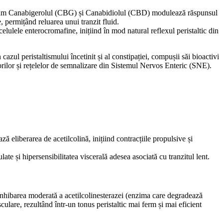
precum Canabigerolul (CBG) și Canabidiolul (CBD) modulează răspunsul
 permițând reluarea unui tranzit fluid.
elulele enterocromafine, inițiind în mod natural reflexul peristaltic din
cazul peristaltismului încetinit și al constipației, compușii săi bioactivi
torilor și rețelelor de semnalizare din Sistemul Nervos Enteric (SNE).
 eliberarea de acetilcolină, inițiind contracțiile propulsive și
e și hipersensibilitatea viscerală adesea asociată cu tranzitul lent.
n inhibarea moderată a acetilcolinesterazei (enzima care degradează
ulare, rezultând într-un tonus peristaltic mai ferm și mai eficient