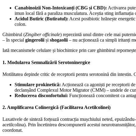
Canabinoizii Non-Intoxicanți (CBG și CBD):
Activarea pute
imun local fără a paraliza musculatura. Aceștia sting inflamația
Acidul Butiric (Butiratul):
Acest postbiotic hrănește energetic 
colon.
Ghimbirul (
Zingiber officinale
) reprezintă unul dintre cele mai puternic
– în special
gingerolii
și
shogaolii
– nu acționează ca simpli iritanți m
​Iată mecanismele celulare și biochimice prin care ghimbirul repornește
​1. Modularea Semnalizării Serotoninergice
​Motilitatea depinde critic de receptorii pentru serotonină din intestin
Stimulare prokinetică:
Acționează ca agoniști pe receptorii de 
declanșând Complexul Motor Migrator (CMM) – undele de curăț
Reducerea disconfortului:
Funcționează concomitent ca antagoni
​2. Amplificarea Colinergică (Facilitarea Acetilcolinei)
​Laxativele de sinteză forțează contracția mușchiului neted, epuizându-
acetilcolina). Prin încetinirea descompunerii acestui neurotransmițător
coordonat.