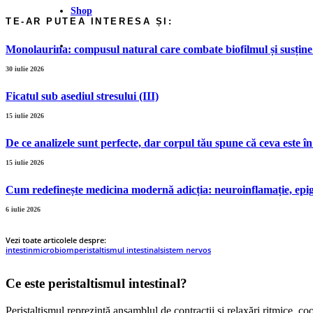
Shop
Monolaurina: compusul natural care combate biofilmul și susține
30 iulie 2026
Ficatul sub asediul stresului (III)
15 iulie 2026
De ce analizele sunt perfecte, dar corpul tău spune că ceva este î
15 iulie 2026
Cum redefinește medicina modernă adicția: neuroinflamație, epige
6 iulie 2026
Vezi toate articolele despre:
intestin
microbiom
peristaltismul intestinal
sistem nervos
Ce este peristaltismul intestinal?
​Peristaltismul reprezintă ansamblul de contracții și relaxări ritmice, co