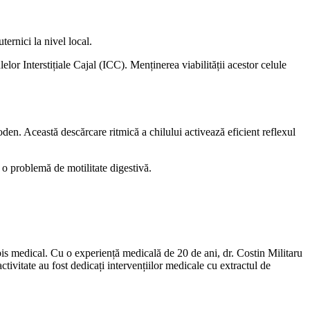
ernici la nivel local.
lor Interstițiale Cajal (ICC). Menținerea viabilității acestor celule
oden. Această descărcare ritmică a chilului activează eficient reflexul
i o problemă de motilitate digestivă.
bis medical. Cu o experiență medicală de 20 de ani, dr. Costin Militaru
tivitate au fost dedicați intervențiilor medicale cu extractul de