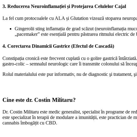
​3. Reducerea Neuroinflamației și Protejarea Celulelor Cajal
​La fel cum protocoalele cu ALA și Glutation vizează stoparea neuropatie
​Gingerolii sting inflamația de grad scăzut (neuroinflamația mucoa
„pacemaker” este esențială pentru păstrarea ritmului electric de b
​4. Corectarea Dinamicii Gastrice (Efectul de Cascadă)
​Constipația cronică este frecvent cuplată cu o golire gastrică întârzia
gastro-colic – semnalul neurologic care îi transmite colonului să încea
​Rolul materialului este pur informativ, nu de diagnostic şi tratament, ş
Cine este dr. Costin Militaru?
Dr. Costin Militaru este medic generalist, specialist în programe de re
este specializat în terapii de modulare a imunității, este practician de
cannabis îmbogățit cu CBD.