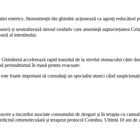
i enterice, fitonutrienții din ghimbir acționează ca agenți reducători put
sei) și neutralizează stresul oxidativ care amenință supraviețuirea Celule
ază al intestinului.
tă. Ghimbirul accelerează rapid tranzitul de la nivelul stomacului către du
pă peristaltismul în masă pentru evacuare.
i este foarte important să consultaţi un specialist atunci când suspicionaț
ducere a riscurilor asociate consumului de droguri și în terapia cu canna
 medicină ortomoleculară și terapeut protocol Coimbra. Ultimii 10 ani de ac