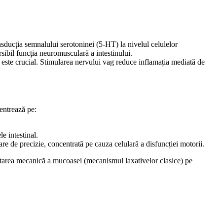
nsducția semnalului serotoninei (5-HT) la nivelul celulelor
rsibil funcția neuromusculară a intestinului.
 este crucial. Stimularea nervului vag reduce inflamația mediată de
centrează pe:
le intestinal.
are de precizie, concentrată pe cauza celulară a disfuncției motorii.
ritarea mecanică a mucoasei (mecanismul laxativelor clasice) pe