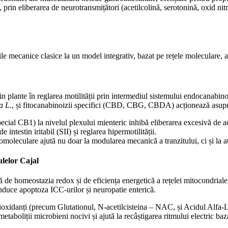
rin eliberarea de neurotransmițători (acetilcolină, serotonină, oxid nitric
ările mecanice clasice la un model integrativ, bazat pe rețele moleculare,
din plante în reglarea motilității prin intermediul sistemului endocanabino
a L.
, și fitocanabinoizii specifici (CBD, CBG, CBDA) acționează asupra r
ecial CB1) la nivelul plexului mienteric inhibă eliberarea excesivă de ace
intestin iritabil (SII) și reglarea hipermotilității.
tomoleculare ajută nu doar la modularea mecanică a tranzitului, ci și la
ulelor Cajal
ntă de homeostazia redox și de eficiența energetică a rețelei mitocondrial
induce apoptoza ICC-urilor și neuropatie enterică.
ioxidanți (precum Glutationul, N-acetilcisteina – NAC, și Acidul Alfa-
etaboliții microbieni nocivi și ajută la recâștigarea ritmului electric baz