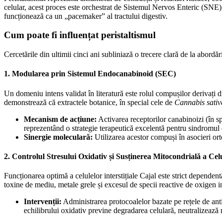
celular, acest proces este orchestrat de Sistemul Nervos Enteric (SNE), p
funcționează ca un „pacemaker” al tractului digestiv.
Cum poate fi influențat peristaltismul
​Cercetările din ultimii cinci ani subliniază o trecere clară de la abord
​1. Modularea prin Sistemul Endocanabinoid (SEC)
​Un domeniu intens validat în literatură este rolul compușilor derivați 
demonstrează că extractele botanice, în special cele de
Cannabis sativ
Mecanism de acțiune:
Activarea receptorilor canabinoizi (în sp
reprezentând o strategie terapeutică excelentă pentru sindromul de 
Sinergie moleculară:
Utilizarea acestor compuși în asocieri or
​2. Controlul Stresului Oxidativ și Susținerea Mitocondrială a Cel
​Funcționarea optimă a celulelor interstițiale Cajal este strict depende
toxine de mediu, metale grele și excesul de specii reactive de oxigen 
Intervenții:
Administrarea protocoalelor bazate pe rețele de ant
echilibrului oxidativ previne degradarea celulară, neutralizează m