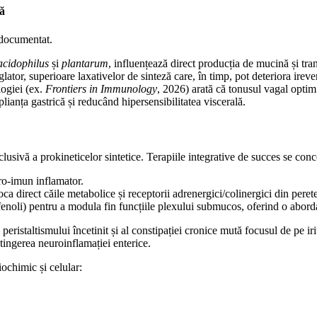
că
c documentat.
acidophilus
și
plantarum
, influențează direct producția de mucină și tra
lator, superioare laxativelor de sinteză care, în timp, pot deteriora ireve
logiei (ex.
Frontiers in Immunology
, 2026) arată că tonusul vagal optim
plianța gastrică și reducând hipersensibilitatea viscerală.
lusivă a prokineticelor sintetice. Terapiile integrative de succes se con
uro-imun inflamator.
oca direct căile metabolice și receptorii adrenergici/colinergici din perete
lifenoli) pentru a modula fin funcțiile plexului submucos, oferind o abord
ristaltismului încetinit și al constipației cronice mută focusul de pe i
tingerea neuroinflamației enterice.
biochimic și celular: