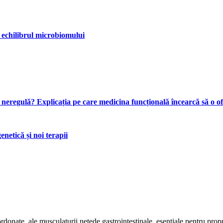
 echilibrul microbiomului
n neregulă? Explicația pe care medicina funcțională încearcă să o o
netică și noi terapii
ordonate, ale musculaturii netede gastrointestinale, esențiale pentru propu