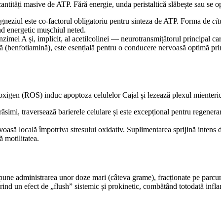
antități masive de ATP. Fără energie, unda peristaltică slăbește sau se o
Magneziul este co-factorul obligatoriu pentru sinteza de ATP. Forma de
cit
nd energetic mușchiul neted.
zimei A și, implicit, al acetilcolinei — neurotransmițătorul principal car
ă (benfotiamină), este esențială pentru o conducere nervoasă optimă prin
 oxigen (ROS) induc apoptoza celulelor Cajal și lezează plexul mienteric
 grăsimi, traversează barierele celulare și este excepțional pentru regener
oasă locală împotriva stresului oxidativ. Suplimentarea sprijină intens de
ă motilitatea.
ne administrarea unor doze mari (câteva grame), fracționate pe parcursu
ind un efect de „flush” sistemic și prokinetic, combătând totodată infla