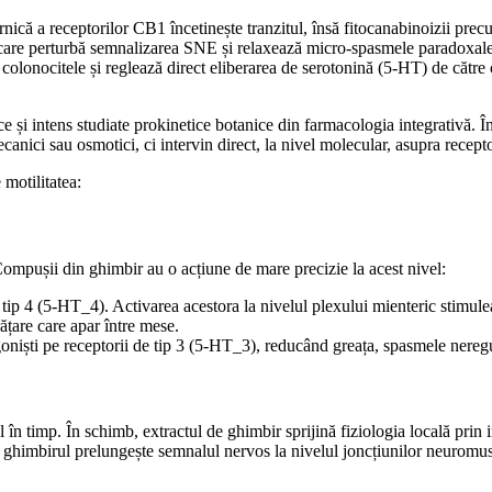
rnică a receptorilor CB1 încetinește tranzitul, însă fitocanabinoizii 
 care perturbă semnalizarea SNE și relaxează micro-spasmele paradoxale,
colonocitele și reglează direct eliberarea de serotonină (5-HT) de către c
e și intens studiate prokinetice botanice din farmacologia integrativă. În 
ecanici sau osmotici, ci intervin direct, la nivel molecular, asupra recep
 motilitatea:
. Compușii din ghimbir au o acțiune de mare precizie la acest nivel:
tip 4 (5-HT_4). Activarea acestora la nivelul plexului mienteric stimulează
are care apar între mese.
ști pe receptorii de tip 3 (5-HT_3), reducând greața, spasmele neregulat
l în timp. În schimb, extractul de ghimbir sprijină fiziologia locală pri
, ghimbirul prelungește semnalul nervos la nivelul joncțiunilor neuromusc