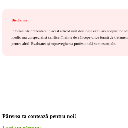
Disclaimer
Informațiile prezentate în acest articol sunt destinate exclusiv scopurilor 
medic sau un specialist calificat înainte de a începe orice formă de tratament
pentru altul. Evaluarea și supravegherea profesională sunt esențiale.
Părerea ta contează pentru noi!
Lasă un răspuns