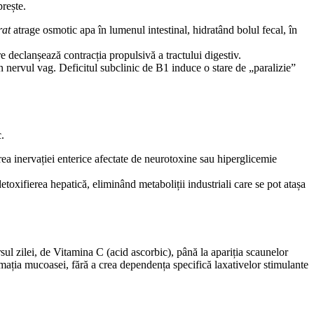
prește.
rat
atrage osmotic apa în lumenul intestinal, hidratând bolul fecal, în
e declanșează contracția propulsivă a tractului digestiv.
 nervul vag. Deficitul subclinic de B1 induce o stare de „paralizie”
.
area inervației enterice afectate de neurotoxine sau hiperglicemie
toxifierea hepatică, eliminând metaboliții industriali care se pot atașa
l zilei, de Vitamina C (acid ascorbic), până la apariția scaunelor
mația mucoasei, fără a crea dependența specifică laxativelor stimulante