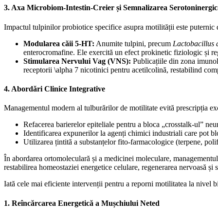
​3. Axa Microbiom-Intestin-Creier și Semnalizarea Serotoninergi
​Impactul tulpinilor probiotice specifice asupra motilității este puterni
Modularea căii 5-HT:
Anumite tulpini, precum
Lactobacillus 
enterocromafine. Ele exercită un efect prokinetic fiziologic și reg
Stimularea Nervului Vag (VNS):
Publicațiile din zona imuno
receptorii \alpha 7 nicotinici pentru acetilcolină, restabilind com
​4. Abordări Clinice Integrative
​Managementul modern al tulburărilor de motilitate evită prescripția exc
​Refacerea barierelor epiteliale pentru a bloca „crosstalk-ul” ne
​Identificarea expunerilor la agenți chimici industriali care pot bl
​Utilizarea țintită a substanțelor fito-farmacologice (terpene, po
În abordarea ortomoleculară și a medicinei moleculare, managementul pe
restabilirea homeostaziei energetice celulare, regenerarea nervoasă și s
​Iată cele mai eficiente intervenții pentru a reporni motilitatea la nivel 
​1. Reîncărcarea Energetică a Mușchiului Neted