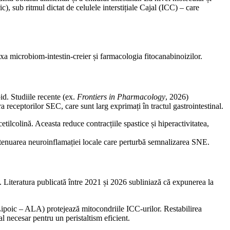
), sub ritmul dictat de celulele interstițiale Cajal (ICC) – care
 axa microbiom-intestin-creier și farmacologia fitocanabinoizilor.
id. Studiile recente (ex.
Frontiers in Pharmacology
, 2026)
eceptorilor SEC, care sunt larg exprimați în tractul gastrointestinal.
tilcolină. Aceasta reduce contracțiile spastice și hiperactivitatea,
 atenuarea neuroinflamației locale care perturbă semnalizarea SNE.
e. Literatura publicată între 2021 și 2026 subliniază că expunerea la
Lipoic – ALA) protejează mitocondriile ICC-urilor. Restabilirea
al necesar pentru un peristaltism eficient.