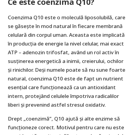
Ce este coenzima Q10?
Coenzima Q10 este o moleculă liposolubilă, care
se găsește în mod natural în fiecare membrană
celulară din corpul uman. Aceasta este implicată
în producția de energie la nivel celular, mai exact
ATP – adenozin trifosfat, având un rol activ în
susținerea energetică a inimii, creierului, ochilor
și rinichilor. Deși numele poate să nu sune foarte
natural, coenzima Q10 este de fapt un nutrient
esențial care funcționează ca un antioxidant
intern, protejând celulele împotriva radicalilor
liberi și prevenind astfel stresul oxidativ.
Drept „coenzimă”, Q10 ajută și alte enzime să
funcționeze corect. Motivul pentru care nu este