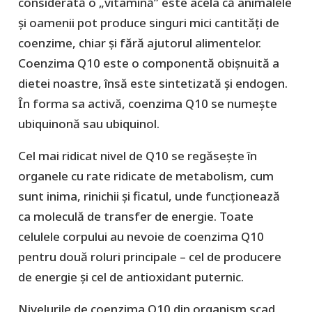
considerată o „vitamină” este acela că animalele
și oamenii pot produce singuri mici cantități de
coenzime, chiar și fără ajutorul alimentelor.
Coenzima Q10 este o componentă obișnuită a
dietei noastre, însă este sintetizată și endogen.
În forma sa activă, coenzima Q10 se numește
ubiquinonă sau ubiquinol.
Cel mai ridicat nivel de Q10 se regăsește în
organele cu rate ridicate de metabolism, cum
sunt inima, rinichii și ficatul, unde funcționează
ca moleculă de transfer de energie. Toate
celulele corpului au nevoie de coenzima Q10
pentru două roluri principale – cel de producere
de energie și cel de antioxidant puternic.
Nivelurile de coenzima Q10 din organism scad