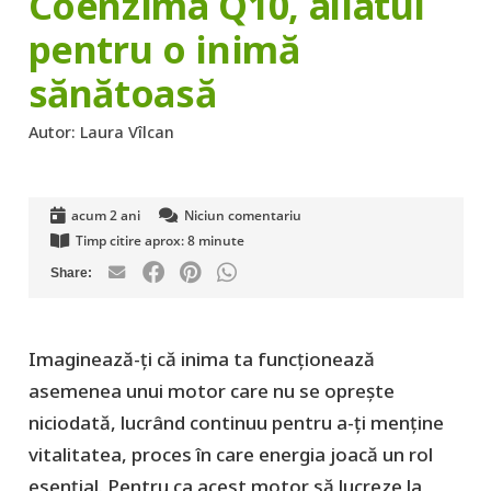
Coenzima Q10, aliatul
pentru o inimă
sănătoasă
Autor:
Laura Vîlcan
acum 2 ani
Niciun comentariu
Timp citire aprox:
8
minute
Imaginează-ți că inima ta funcționează
asemenea unui motor care nu se oprește
niciodată, lucrând continuu pentru a-ți menține
vitalitatea, proces în care energia joacă un rol
esențial. Pentru ca acest motor să lucreze la