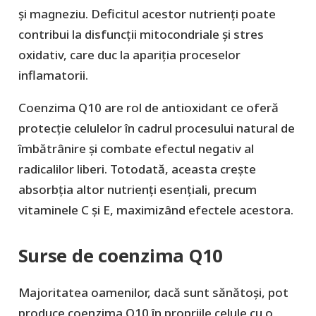
și magneziu. Deficitul acestor nutrienți poate
contribui la disfuncții mitocondriale și stres
oxidativ, care duc la apariția proceselor
inflamatorii.
Coenzima Q10 are rol de antioxidant ce oferă
protecție celulelor în cadrul procesului natural de
îmbătrânire și combate efectul negativ al
radicalilor liberi. Totodată, aceasta crește
absorbția altor nutrienți esențiali, precum
vitaminele C și E, maximizând efectele acestora.
Surse de coenzima Q10
Majoritatea oamenilor, dacă sunt sănătoși, pot
produce coenzima Q10 în propriile celule cu o