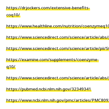
https://drjockers.com/extensive-benefits-
coq10/
https://www.healthline.com/nutrition/coenzymeq1
https://www.sciencedirect.com/science/article/ab
https://www.sciencedirect.com/science/article/pi
https://examine.com/supplements/coenzyme-
q10/
https://www.sciencedirect.com/science/article/ab
https://pubmed.ncbi.nlm.nih.gov/32349341
https://www.ncbi.nlm.nih.gov/pmc/articles/PMC80