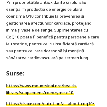
Prin proprietățile antioxidante și rolul său
esențial în producția de energie celulară,
coenzima Q10 contribuie la prevenirea și
gestionarea afecțiunilor cardiace, protejând
inima și vasele de sânge. Suplimentarea cu
CoQ10 poate fi benefică pentru persoanele care
iau statine, pentru cei cu insuficiență cardiacă
sau pentru cei care doresc să își mențină
sănătatea cardiovasculară pe termen lung.
Surse
:
https://www.mountsinai.org/health-
library/supplement/coenzyme-q10
https://draxe.com/nutrition/all-about-coq10/