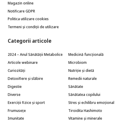
Magazin online
Notificare GDPR
Politica utilizare cookies
Termeni și condiții de utilizare
Categorii articole
2024 – Anul Sănătății Metabolice
Medicină funcțională
Articole webinare
Microbiom
Curiozități
Nutriție și dietă
Detoxifiere și slăbire
Remedii naturale
Digestie
Sănătate
Diverse
Sănătatea copilului
Exerciții fizice și sport
Stres și echilibru emoțional
Frumusețe
Tiroidita Hashimoto
Imunitate
Vitamine și minerale