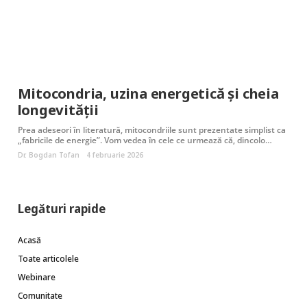
Mitocondria, uzina energetică și cheia
longevității
Prea adeseori în literatură, mitocondriile sunt prezentate simplist ca
„fabricile de energie”. Vom vedea în cele ce urmează că, dincolo…
Dr. Bogdan Tofan
4 februarie 2026
Legături rapide
Acasă
Toate articolele
Webinare
Comunitate