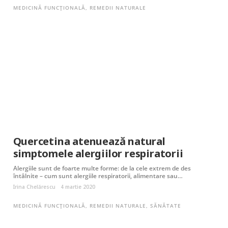
MEDICINĂ FUNCȚIONALĂ
,
REMEDII NATURALE
Quercetina atenuează natural
simptomele alergiilor respiratorii
Alergiile sunt de foarte multe forme: de la cele extrem de des
întâlnite – cum sunt alergiile respiratorii, alimentare sau…
Irina Chelărescu
4 martie 2020
MEDICINĂ FUNCȚIONALĂ
,
REMEDII NATURALE
,
SĂNĂTATE