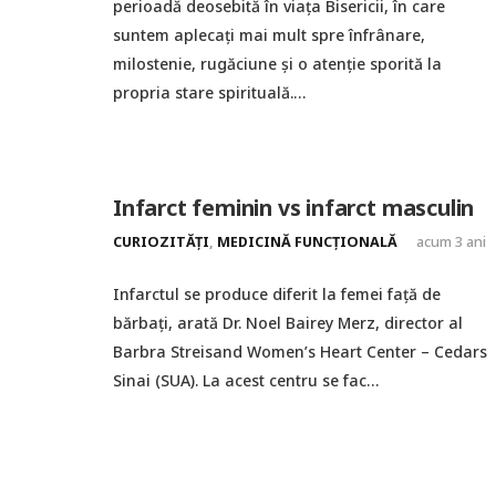
perioadă deosebită în viața Bisericii, în care
suntem aplecați mai mult spre înfrânare,
milostenie, rugăciune și o atenție sporită la
propria stare spirituală.…
Infarct feminin vs infarct masculin
CURIOZITĂȚI
,
MEDICINĂ FUNCȚIONALĂ
acum 3 ani
Infarctul se produce diferit la femei față de
bărbați, arată Dr. Noel Bairey Merz, director al
Barbra Streisand Women’s Heart Center – Cedars
Sinai (SUA). La acest centru se fac…