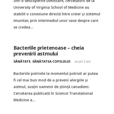
Într-o descoperire uimitoare, cercetătorii de la
University of Virginia School of Medicine au
stabilit o conexiune directă între creier și sistemul
imunitar, prin intermediul unor vase despre care
se credea…
Bacteriile prietenoase – cheia
prevenirii astmului
SĂNĂTATE
,
SĂNĂTATEA COPILULUI
acum 3 ani
Bacteriile potrivite la momentul potrivit ar putea
fi cel mai bun mod de a preveni alergiile și
astmul, susțin oamenii de știință canadieni.
Cercetarea publicată în Science Translational
Medicine a…