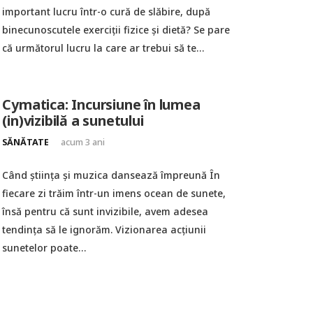
important lucru într-o cură de slăbire, după
binecunoscutele exerciții fizice și dietă? Se pare
că următorul lucru la care ar trebui să te…
Cymatica: Incursiune în lumea
(in)vizibilă a sunetului
SĂNĂTATE
acum 3 ani
Când știința și muzica dansează împreună În
fiecare zi trăim într-un imens ocean de sunete,
însă pentru că sunt invizibile, avem adesea
tendința să le ignorăm. Vizionarea acțiunii
sunetelor poate…