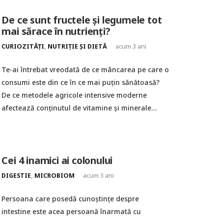
De ce sunt fructele și legumele tot
mai sărace în nutrienți?
CURIOZITĂȚI
,
NUTRIȚIE ȘI DIETĂ
acum 3 ani
Te-ai întrebat vreodată de ce mâncarea pe care o
consumi este din ce în ce mai puțin sănătoasă?
De ce metodele agricole intensive moderne
afectează conținutul de vitamine și minerale…
Cei 4 inamici ai colonului
DIGESTIE
,
MICROBIOM
acum 3 ani
Persoana care posedă cunoștințe despre
intestine este acea persoană înarmată cu