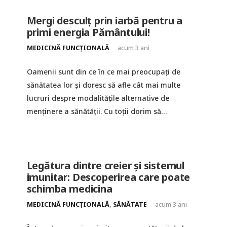
Mergi desculț prin iarbă pentru a
primi energia Pământului!
MEDICINĂ FUNCȚIONALĂ
acum 3 ani
Oamenii sunt din ce în ce mai preocupați de
sănătatea lor și doresc să afle cât mai multe
lucruri despre modalitățile alternative de
menținere a sănătății. Cu toții dorim să…
Legătura dintre creier și sistemul
imunitar: Descoperirea care poate
schimba medicina
MEDICINĂ FUNCȚIONALĂ
,
SĂNĂTATE
acum 3 ani