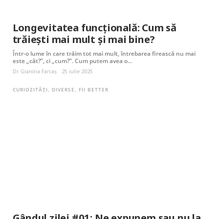
Longevitatea funcțională: Cum să
trăiești mai mult și mai bine?
Într-o lume în care trăim tot mai mult, întrebarea firească nu mai
este „cât?”, ci „cum?”. Cum putem avea o…
Dr. Gianina Farcaș
25 iulie 2025
CURIOZITĂȚI
,
DIVERSE
,
FII BETTER
Gândul zilei #01: Ne expunem sau nu la