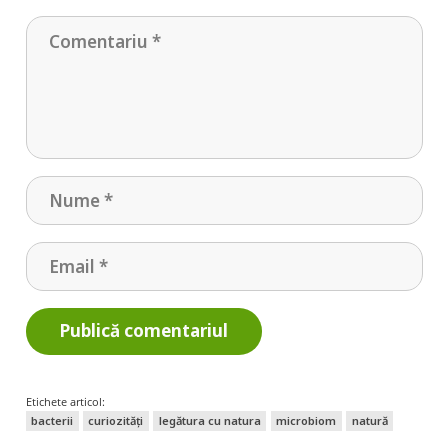
Publică comentariul
Etichete articol:
bacterii
curiozități
legătura cu natura
microbiom
natură