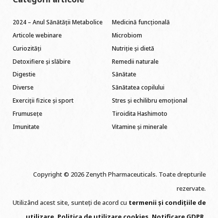
2024 – Anul Sănătății Metabolice
Medicină funcțională
Articole webinare
Microbiom
Curiozități
Nutriție și dietă
Detoxifiere și slăbire
Remedii naturale
Digestie
Sănătate
Diverse
Sănătatea copilului
Exerciții fizice și sport
Stres și echilibru emoțional
Frumusețe
Tiroidita Hashimoto
Imunitate
Vitamine și minerale
Copyright © 2026 Zenyth Pharmaceuticals. Toate drepturile
rezervate.
Utilizând acest site, sunteți de acord cu
termenii și condițiile de
utilizare
.
Politica de utilizare cookie
s
.
Notificare GDPR
.