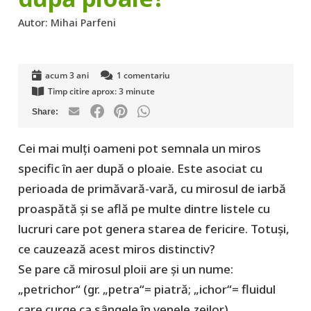
Autor:
Mihai Parfeni
acum 3 ani
1
comentariu
Timp citire aprox:
3
minute
Cei mai mulți oameni pot semnala un miros
specific în aer după o ploaie. Este asociat cu
perioada de primăvară-vară, cu mirosul de iarbă
proaspătă și se află pe multe dintre listele cu
lucruri care pot genera starea de fericire. Totuși,
ce cauzează acest miros distinctiv?
Se pare că mirosul ploii are și un nume:
„petrichor“ (gr. „petra“= piatră; „ichor“= fluidul
care curge ca sângele în venele zeilor).