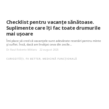
Checklist pentru vacanțe sănătoase.
Suplimente care îți fac toate drumurile
mai ușoare
Îmi place să cred că vacanțele sunt adevărate resetări pentru minte
și suflet. Însă, dacă am învățat ceva din zecile…
Dr. Raul Roberto Militaru
22 august 2025
CURIOZITĂȚI
,
FII BETTER
,
MEDICINĂ FUNCȚIONALĂ