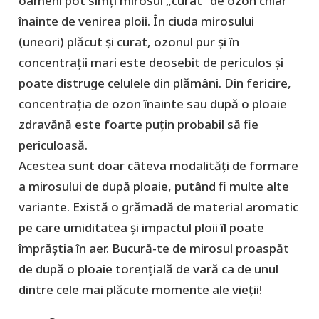
oameni pot simți mirosul „curat“ de ozon chiar
înainte de venirea ploii. În ciuda mirosului
(uneori) plăcut și curat, ozonul pur și în
concentrații mari este deosebit de periculos și
poate distruge celulele din plămâni. Din fericire,
concentrația de ozon înainte sau după o ploaie
zdravănă este foarte puțin probabil să fie
periculoasă.
Acestea sunt doar câteva modalități de formare
a mirosului de după ploaie, putând fi multe alte
variante. Există o grămadă de material aromatic
pe care umiditatea și impactul ploii îl poate
împrăștia în aer. Bucură-te de mirosul proaspăt
de după o ploaie torențială de vară ca de unul
dintre cele mai plăcute momente ale vieții!