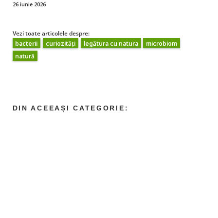
26 iunie 2026
Vezi toate articolele despre:
bacterii
curiozități
legătura cu natura
microbiom
natură