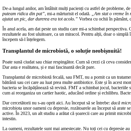
De-a lungul anilor, am întâlnit mulți pacienți cu astfel de probleme, d
puteam ridica din pat”
, mi-a mărturisit el odată.
„Am stat o vreme în m
ajutat un pic, dar durerea era tot acolo.”
Vorbea cu ochii în pământ, ca
În anul acela, am dat peste un studiu care mi-a schimbat perspectiva. Câ
rezultatele au fost uluitoare, ca un miracol. Pentru alții, doar o simpl
începem să-l înțelegem.
Transplantul de microbiotă, o soluție neobișnuită!
Poate sună ciudat sau chiar respingător. Cum să crezi că ceva conside
Dar asta e realitatea, și e mai fascinantă decât pare.
Transplantul de microbiotă fecală, sau FMT, nu a pornit ca un tratament 
bătrânii sau cei care au luat prea multe antibiotice. Este și în acest m
bacteria se încăpățânează să revină. FMT a schimbat jocul, bacteriile s
cum ai reorganiza un cartier haotic, aducând ordine și echilibru. Bacter
Dar cercetătorii nu s-au oprit aici. Au început să se întrebe:
dacă micro
microbiota unor oameni cu depresie, rozătoarele au început să arate sem
active. În 2023, un alt studiu a arătat că șoarecii care au primit microb
intestin.
La oameni, rezultatele sunt mai amestecate. Nu toți cei cu depresie a