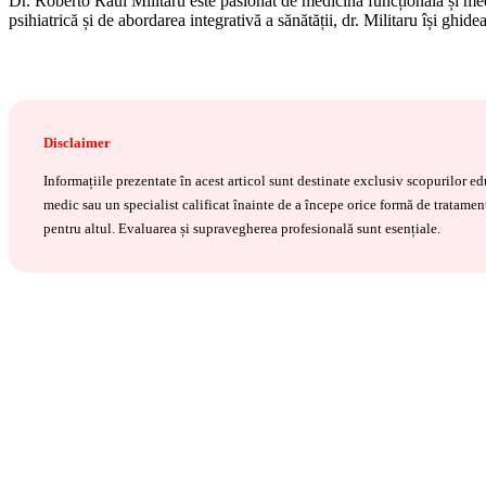
Dr. Roberto Raul Militaru este pasionat de medicin
ă
funcțională și med
psihiatrică și de abordarea integrativă a sănătății, dr. Militaru își ghi
Disclaimer
Informațiile prezentate în acest articol sunt destinate exclusiv scopurilor 
medic sau un specialist calificat înainte de a începe orice formă de tratament
pentru altul. Evaluarea și supravegherea profesională sunt esențiale.