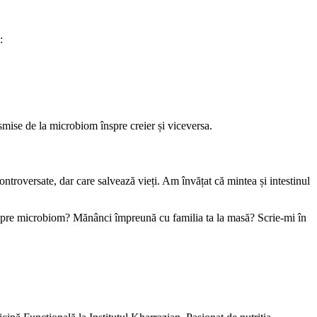
:
nsmise de la microbiom înspre creier și viceversa.
ntroversate, dar care salvează vieți. Am învățat că mintea și intestinul
ri despre microbiom? Mănânci împreună cu familia ta la masă? Scrie-mi în