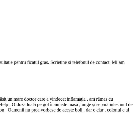
tatie pentru ficatul gras. Scrietine si telefonul de contact. Mi-am
găsit un mare doctor care a vindecat inflamația , am rămas cu
Help . O doză luată pe gol înaintede masă , unge și separă intestinul de
on . Oamenii nu prea vorbesc de aceste boli , dar e clar , colonul e al