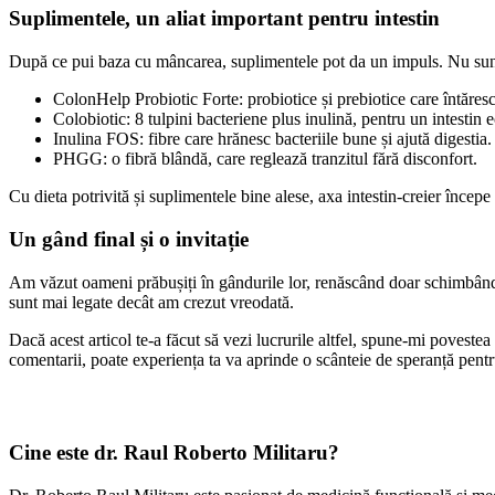
Suplimentele, un aliat important pentru intestin
După ce pui baza cu mâncarea, suplimentele pot da un impuls. Nu sunt
ColonHelp Probiotic Forte: probiotice și prebiotice care întăresc 
Colobiotic: 8 tulpini bacteriene plus inulină, pentru un intestin e
Inulina FOS: fibre care hrănesc bacteriile bune și ajută digestia.
PHGG: o fibră blândă, care reglează tranzitul fără disconfort.
Cu dieta potrivită și suplimentele bine alese, axa intestin-creier încep
Un gând final și o invitație
Am văzut oameni prăbușiți în gândurile lor, renăscând doar schimbându-ș
sunt mai legate decât am crezut vreodată.
Dacă acest articol te-a făcut să vezi lucrurile altfel, spune-mi poveste
comentarii, poate experiența ta va aprinde o scânteie de speranță pentr
Cine este dr. Raul Roberto Militaru?