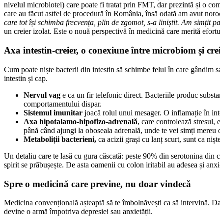
nivelul microbiotei) care poate fi tratat prin FMT, dar prezintă și o c
care au făcut astfel de procedură în România, însă odată am avut noroc
care tot își schimba frecvența, plin de zgomot, s-a liniștit. Am simțit p
un creier izolat. Este o nouă perspectivă în medicină care merită efortu
Axa intestin-creier, o conexiune între microbiom și cre
Cum poate niște bacterii din intestin să schimbe felul în care gândim sa
intestin și cap.
Nervul vag
e ca un fir telefonic direct. Bacteriile produc subst
comportamentului dispar.
Sistemul imunitar
joacă rolul unui mesager. O inflamație în in
Axa hipotalamo-hipofizo-adrenală
, care controlează stresul, 
până când ajungi la oboseala adrenală, unde te vei simți mereu o
Metaboliții bacterieni,
ca acizii grași cu lanț scurt, sunt ca ni
Un detaliu care te lasă cu gura căscată: peste 90% din serotonina din cor
spirit se prăbușește. De asta oamenii cu colon iritabil au adesea și anxie
Spre o medicină care previne, nu doar vindecă
Medicina convențională așteaptă să te îmbolnăvești ca să intervină. D
devine o armă împotriva depresiei sau anxietății.