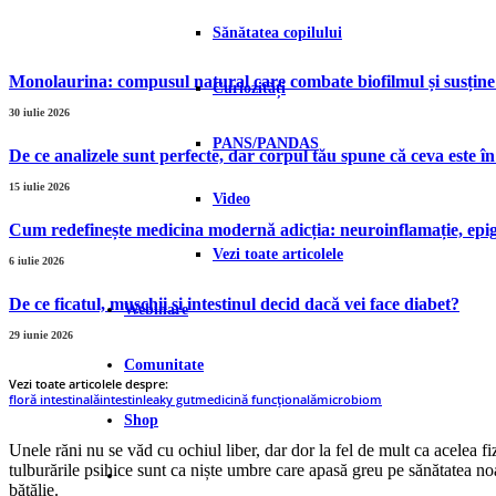
Sănătatea copilului
Monolaurina: compusul natural care combate biofilmul și susține
Curiozități
30 iulie 2026
PANS/PANDAS
De ce analizele sunt perfecte, dar corpul tău spune că ceva este î
15 iulie 2026
Video
Cum redefinește medicina modernă adicția: neuroinflamație, epige
Vezi toate articolele
6 iulie 2026
De ce ficatul, mușchii și intestinul decid dacă vei face diabet?
Webinare
29 iunie 2026
Comunitate
Vezi toate articolele despre:
floră intestinală
intestin
leaky gut
medicină funcțională
microbiom
Shop
Unele răni nu se văd cu ochiul liber, dar dor la fel de mult ca acelea f
tulburările psihice sunt ca niște umbre care apasă greu pe sănătatea noa
bătălie.