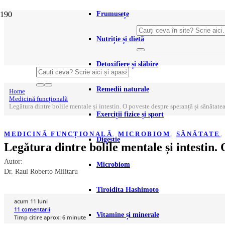
Frumusețe
Nutriție și dietă
Detoxifiere și slăbire
Remedii naturale
Home
Medicină funcțională
Legătura dintre bolile mentale și intestin. O poveste despre speranță și sănătate
Exerciții fizice și sport
MEDICINĂ FUNCȚIONALĂ
,
MICROBIOM
,
SĂNĂTATE
Digestie
Legătura dintre bolile mentale și intestin.
Autor:
Microbiom
Dr. Raul Roberto Militaru
Tiroidita Hashimoto
acum 11 luni
11
comentarii
Vitamine și minerale
Timp citire aprox:
6
minute