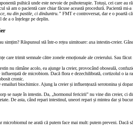
omponentă psihică unde este nevoie de psihoterapie. Totuși, cei care au r
ul să am o pacientă care chiar făcuse această procedură. Pacientă mi-a 
ace, nu din pastile, ci dinăuntru.”
FMT e controversat, dar e o poartă căt
l de a o înțelege pe deplin.
ier
u simțim? Răspunsul stă într-o rețea uimitoare: axa intestin-creier. Gând
anțe care trimit semnale către zonele emoționale ale creierului. Sau făcut
testin nu rămâne acolo, ea ajunge la creier, provocând oboseală, confuzi
e influențată de microbiom. Dacă flora e dezechilibrată, cortizolul o ia r
bosit cronic.
ște emailuri biochimice. Ajung la creier și influențează serotonina și dopa
p se naște în intestin. Da, „hormonul fericirii” nu vine din creier, ci din
tate. De asta, când repari intestinul, uneori repari și mintea dar și bucuri
ar microbiomul ne arată că putem face mai mult: putem preveni. Dacă să