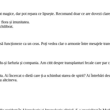
 magice, dar pot repara ce lipsește. Recomand doar ce are dovezi clare
flora și imunitatea.
chilibrat.
e să funcționeze ca un ceas. Poți vedea clar o armonie între mesajele tra
i farfuria și compania. Am citit despre transplanturi fecale care par co
a ta. Ai încercat o dietă care ți-a schimbat starea de spirit? Ai întrebă
u altcineva.