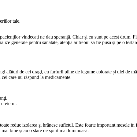
riilor tale.
e pacienților vindecați ne dau speranță. Chiar și eu sunt pe acest drum. 
lize generale pentru sănătate, atenția ar trebui să fie pusă și pe o test
i alături de cei dragi, cu farfurii pline de legume colorate și ulei de m
la cei care nu răspund la medicamente.
nți.
 creierul.
oate reduc izolarea și hrănesc sufletul. Este foarte important mesele în fa
 mai bine și au o stare de spirit mai luminoasă.