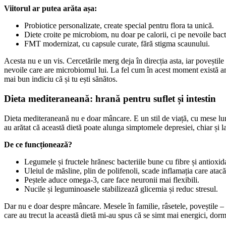
Viitorul ar putea arăta așa:
Probiotice personalizate, create special pentru flora ta unică.
Diete croite pe microbiom, nu doar pe calorii, ci pe nevoile bacte
FMT modernizat, cu capsule curate, fără stigma scaunului.
Acesta nu e un vis. Cercetările merg deja în direcția asta, iar poveștil
nevoile care are microbiomul lui. La fel cum în acest moment există ana
mai bun indiciu că și tu ești sănătos.
Dieta mediteraneană: hrană pentru suflet și intestin
Dieta mediteraneană nu e doar mâncare. E un stil de viață, cu mese lung
au arătat că această dietă poate alunga simptomele depresiei, chiar și 
De ce funcționează?
Legumele și fructele hrănesc bacteriile bune cu fibre și antioxida
Uleiul de măsline, plin de polifenoli, scade inflamația care atacă
Peștele aduce omega-3, care face neuronii mai flexibili.
Nucile și leguminoasele stabilizează glicemia și reduc stresul.
Dar nu e doar despre mâncare. Mesele în familie, râsetele, poveștile – t
care au trecut la această dietă mi-au spus că se simt mai energici, dorm