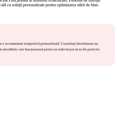
cină Funcțională la Institutul Kharrazian. Pasionat de nutriția
cală cu soluții personalizate pentru optimizarea stării de bine.
 sau o recomandare terapeutică personalizată. Consultați întotdeauna un
iar abordările care funcționează pentru un individ pot să nu fie potrivite