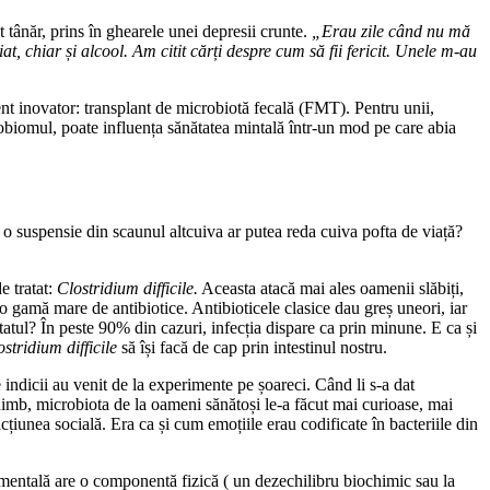
 tânăr, prins în ghearele unei depresii crunte.
„Erau zile când nu mă
, chiar și alcool. Am citit cărți despre cum să fii fericit. Unele m-au
ment inovator: transplant de microbiotă fecală (FMT). Pentru unii,
crobiomul, poate influența sănătatea mintală într-un mod pe care abia
o suspensie din scaunul altcuiva ar putea reda cuiva pofta de viață?
e tratat:
Clostridium difficile.
Aceasta atacă mai ales oamenii slăbiți,
 o gamă mare de antibiotice. Antibioticele clasice dau greș uneori, iar
tatul? În peste 90% din cazuri, infecția dispare ca prin minune. E ca și
ostridium difficile
să își facă de cap prin intestinul nostru.
indicii au venit de la experimente pe șoareci. Când li s-a dat
chimb, microbiota de la oameni sănătoși le-a făcut mai curioase, mai
acțiunea socială. Era ca și cum emoțiile erau codificate în bacteriile din
mentală are o componentă fizică ( un dezechilibru biochimic sau la