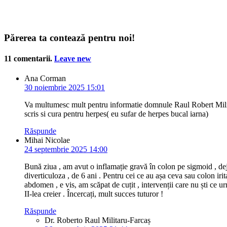
Părerea ta contează pentru noi!
11
comentarii
.
Leave new
Ana Corman
30 noiembrie 2025 15:01
Va multumesc mult pentru informatie domnule Raul Robert Militaru
scris si cura pentru herpes( eu sufar de herpes bucal iarna)
Răspunde
Mihai Nicolae
24 septembrie 2025 14:00
Bună ziua , am avut o inflamație gravă în colon pe sigmoid , dej
diverticuloza , de 6 ani . Pentru cei ce au așa ceva sau colon i
abdomen , e vis, am scăpat de cuțit , intervenții care nu ști ce 
II-lea creier . Încercați, mult succes tuturor !
Răspunde
Dr. Roberto Raul Militaru-Farcaș