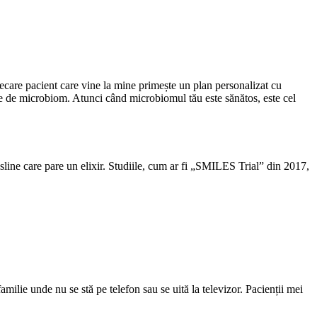
Fiecare pacient care vine la mine primește un plan personalizat cu
are de microbiom. Atunci când microbiomul tău este sănătos, este cel
ăsline care pare un elixir. Studiile, cum ar fi „SMILES Trial” din 2017,
milie unde nu se stă pe telefon sau se uită la televizor. Pacienții mei