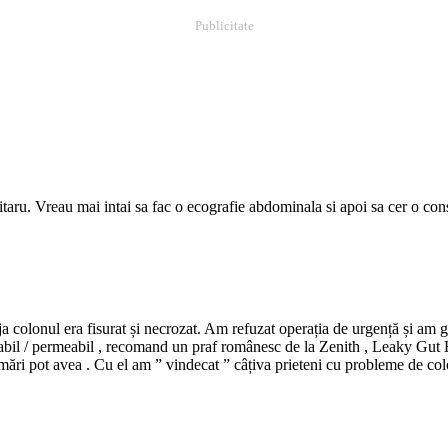
Publicitate
. Vreau mai intai sa fac o ecografie abdominala si apoi sa cer o consul
a colonul era fisurat și necrozat. Am refuzat operația de urgență și am 
ritabil / permeabil , recomand un praf românesc de la Zenith , Leaky Gut 
urmări pot avea . Cu el am ” vindecat ” câțiva prieteni cu probleme de col