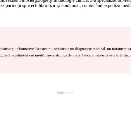
ic rezident în Alergologie și Imunologie clinică. S-a specializat în Medi
dează pacienții spre echilibru fizic și emoțional, combinând expertiza medi
educative și informative. Acestea nu constituie un diagnostic medical, un tratament
, dietă, supliment sau modificare a stilului de viață. Fiecare persoană este diferită, 
Publicitate