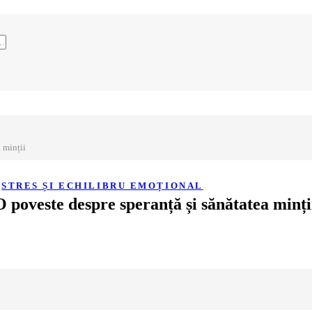
a minții
,
STRES ȘI ECHILIBRU EMOȚIONAL
 O poveste despre speranță și sănătatea minți