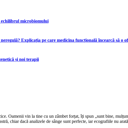
 echilibrul microbiomului
n neregulă? Explicația pe care medicina funcțională încearcă să o o
netică și noi terapii
izice. Oamenii vin la tine cu un zâmbet forțat, îți spun „sunt bine, mulțu
stră, chiar dacă analizele de sânge sunt perfecte, iar ecografiile nu arat