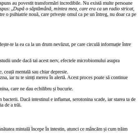
ăspuns au povestit transformări incredibile. Nu există multe persoane
spus: „
După o săptămână, mintea mea, care era ca un radio stricat,
re o psihiatrie nouă, care privește omul ca pe un întreg, nu doar ca pe
ește-te la ea ca la un drum nevăzut, pe care circulă informație între
 studii unde dacă tai acest nerv, efectele microbiomului asupra
e, ceață mentală sau chiar depresie.
azna, iar tu te simți mereu în alertă. Acest proces poate să continue
mina, care ne dau echilibru și bucurie.
 bacterii. Dacă intestinul e inflamat, serotonina scade, iar starea ta de
a de a trăi.
nătatea mintală începe în intestin, atunci ce mâncăm și cum trăim