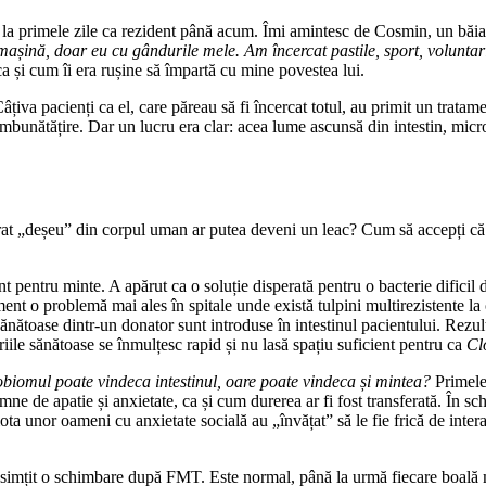
e la primele zile ca rezident până acum. Îmi amintesc de Cosmin, un băiat
așină, doar eu cu gândurile mele. Am încercat pastile, sport, voluntariat
 și cum îi era rușine să împartă cu mine povestea lui.
țiva pacienți ca el, care păreau să fi încercat totul, au primit un trata
ă îmbunătățire. Dar un lucru era clar: acea lume ascunsă din intestin, mi
rat „deșeu” din corpul uman ar putea deveni un leac? Cum să accepți că 
pentru minte. A apărut ca o soluție disperată pentru o bacterie dificil d
oment o problemă mai ales în spitale unde există tulpini multirezistente la
ănătoase dintr-un donator sunt introduse în intestinul pacientului. Rezul
iile sănătoase se înmulțesc rapid și nu lasă spațiu suficient pentru ca
Cl
biomul poate vindeca intestinul, oare poate vindeca și mintea?
Primele 
ne de apatie și anxietate, ca și cum durerea ar fi fost transferată. În s
iota unor oameni cu anxietate socială au „învățat” să le fie frică de inter
u simțit o schimbare după FMT. Este normal, până la urmă fiecare boală 