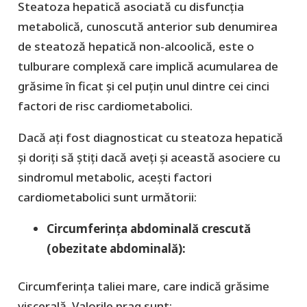
Steatoza hepatică asociată cu disfuncția
metabolică, cunoscută anterior sub denumirea
de steatoză hepatică non-alcoolică, este o
tulburare complexă care implică acumularea de
grăsime în ficat și cel puțin unul dintre cei cinci
factori de risc cardiometabolici.
Dacă ați fost diagnosticat cu steatoza hepatică
și doriți să știți dacă aveți și această asociere cu
sindromul metabolic, acești factori
cardiometabolici sunt următorii:
Circumferința abdominală crescută
(obezitate abdominală):
Circumferința taliei mare, care indică grăsime
viscerală. Valorile prag sunt: