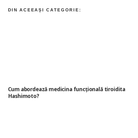
Cum abordează medicina funcțională tiroidita
Hashimoto?