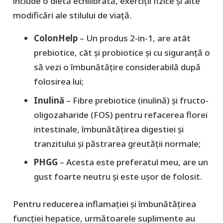
include o dietă echilibrată, exerciții fizice și alte
modificări ale stilului de viață.
ColonHelp
– Un produs 2-in-1, are atât
prebiotice, cât și probiotice și cu siguranță o
să vezi o îmbunătățire considerabilă după
folosirea lui;
Inulină
– Fibre prebiotice (inulină) și fructo-
oligozaharide (FOS) pentru refacerea florei
intestinale, îmbunătățirea digestiei și
tranzitului și păstrarea greutății normale;
PHGG
– Acesta este preferatul meu, are un
gust foarte neutru și este ușor de folosit.
Pentru reducerea inflamației și îmbunătățirea
funcției hepatice, următoarele suplimente au