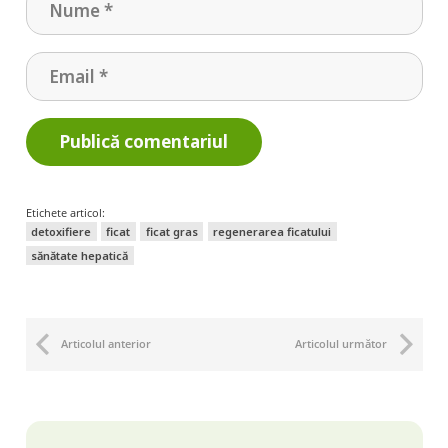
Publică comentariul
Etichete articol:
detoxifiere
ficat
ficat gras
regenerarea ficatului
sănătate hepatică
Articolul anterior
Articolul următor