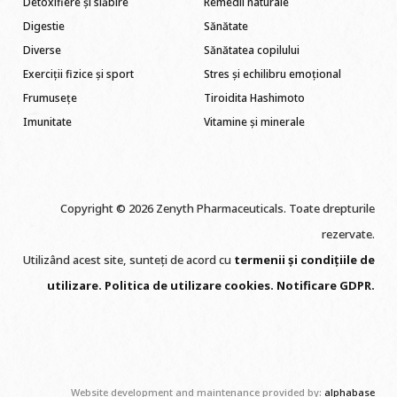
Detoxifiere și slăbire
Remedii naturale
Digestie
Sănătate
Diverse
Sănătatea copilului
Exerciții fizice și sport
Stres și echilibru emoțional
Frumusețe
Tiroidita Hashimoto
Imunitate
Vitamine și minerale
Copyright © 2026 Zenyth Pharmaceuticals. Toate drepturile
rezervate.
Utilizând acest site, sunteți de acord cu
termenii și condițiile de
utilizare
.
Politica de utilizare cookie
s
.
Notificare GDPR
.
Website development and maintenance provided by:
alphabase