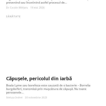
prevenind sau încetinind astfel procesul de…
Dr. Costin Militaru
19 mai 2026
SĂNĂTATE
Căpușele, pericolul din iarbă
Boala Lyme sau borelioza este cauzată de o bacterie – Borrelia
burgdorferi, transmisă prin mușcătura de căpușă. Nu toate
persoanele…
Steluța Indrei
30 octombrie 2023