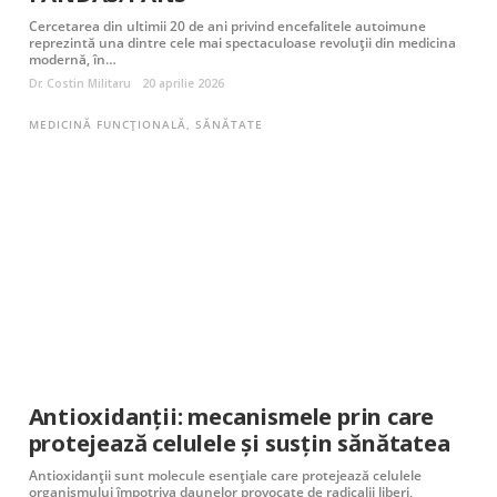
Cercetarea din ultimii 20 de ani privind encefalitele autoimune
reprezintă una dintre cele mai spectaculoase revoluții din medicina
modernă, în…
Dr. Costin Militaru
20 aprilie 2026
MEDICINĂ FUNCȚIONALĂ
,
SĂNĂTATE
Antioxidanții: mecanismele prin care
protejează celulele și susțin sănătatea
Antioxidanții sunt molecule esențiale care protejează celulele
organismului împotriva daunelor provocate de radicalii liberi,