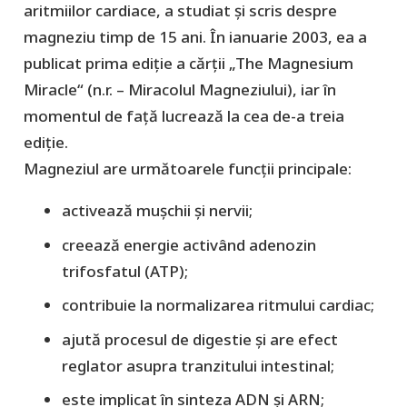
aritmiilor cardiace, a studiat și scris despre
magneziu timp de 15 ani. În ianuarie 2003, ea a
publicat prima ediție a cărții „The Magnesium
Miracle“ (n.r. – Miracolul Magneziului), iar în
momentul de față lucrează la cea de-a treia
ediție.
Magneziul are următoarele funcții principale:
activează mușchii și nervii;
creează energie activând adenozin
trifosfatul (ATP);
contribuie la normalizarea ritmului cardiac;
ajută procesul de digestie și are efect
reglator asupra tranzitului intestinal;
este implicat în sinteza ADN și ARN;