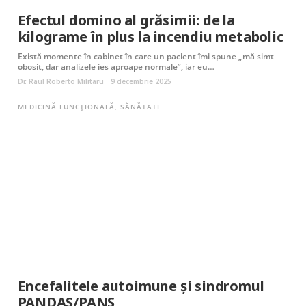
Efectul domino al grăsimii: de la
kilograme în plus la incendiu metabolic
Există momente în cabinet în care un pacient îmi spune „mă simt
obosit, dar analizele ies aproape normale”, iar eu…
Dr. Raul Roberto Militaru
9 decembrie 2025
MEDICINĂ FUNCȚIONALĂ
,
SĂNĂTATE
Encefalitele autoimune și sindromul
PANDAS/PANS