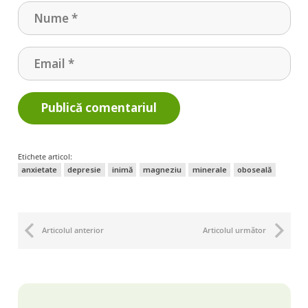
Publică comentariul
Etichete articol:
anxietate
depresie
inimă
magneziu
minerale
oboseală
Articolul anterior
Articolul următor