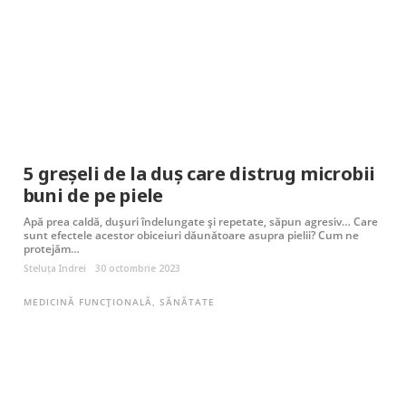
5 greșeli de la duș care distrug microbii
buni de pe piele
Apă prea caldă, dușuri îndelungate și repetate, săpun agresiv… Care
sunt efectele acestor obiceiuri dăunătoare asupra pielii? Cum ne
protejăm…
Steluța Indrei
30 octombrie 2023
MEDICINĂ FUNCȚIONALĂ
,
SĂNĂTATE