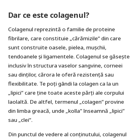
Dar ce este colagenul?
Colagenul reprezintă o familie de proteine
fibrilare, care constituie „cărămizile“ din care
sunt construite oasele, pielea, mușchii,
tendoanele și ligamentele. Colagenul se găsește
inclusiv în structura vaselor sangvine, corneei
sau dinților, cărora le oferă rezistență sau
flexibilitate. Te poți gândi la colagen ca la un
„lipici“ care ține toate aceste părți ale corpului
laolaltă. De altfel, termenul „colagen“ provine
din limba greacă, unde „kolla“ înseamnă „lipici“
sau „clei“.
Din punctul de vedere al conținutului, colagenul