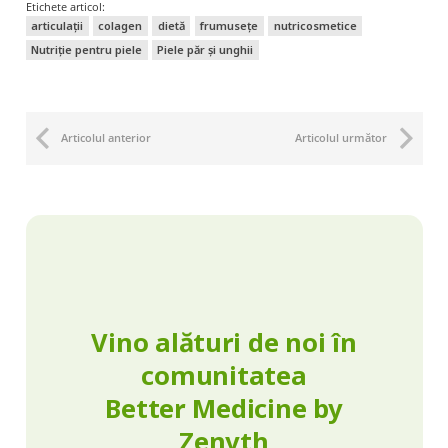
Etichete articol:
articulații
colagen
dietă
frumusețe
nutricosmetice
Nutriție pentru piele
Piele păr și unghii
Articolul anterior
Articolul următor
Vino alături de noi în
comunitatea
Better Medicine by
Zenyth