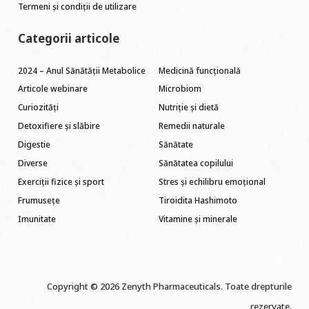
Termeni și condiții de utilizare
Categorii articole
2024 – Anul Sănătății Metabolice
Medicină funcțională
Articole webinare
Microbiom
Curiozități
Nutriție și dietă
Detoxifiere și slăbire
Remedii naturale
Digestie
Sănătate
Diverse
Sănătatea copilului
Exerciții fizice și sport
Stres și echilibru emoțional
Frumusețe
Tiroidita Hashimoto
Imunitate
Vitamine și minerale
Copyright © 2026 Zenyth Pharmaceuticals. Toate drepturile
rezervate.