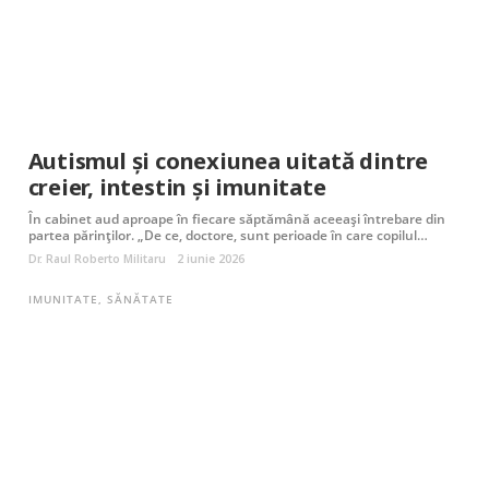
Autismul și conexiunea uitată dintre
creier, intestin și imunitate
În cabinet aud aproape în fiecare săptămână aceeași întrebare din
partea părinților. „De ce, doctore, sunt perioade în care copilul…
Dr. Raul Roberto Militaru
2 iunie 2026
IMUNITATE
,
SĂNĂTATE