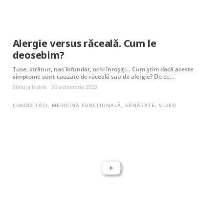
Alergie versus răceală. Cum le
deosebim?
Tuse, strănut, nas înfundat, ochi înroșiți… Cum știm dacă aceste
simptome sunt cauzate de răceală sau de alergie? De ce…
Steluța Indrei
30 octombrie 2023
CURIOZITĂȚI
,
MEDICINĂ FUNCȚIONALĂ
,
SĂNĂTATE
,
VIDEO