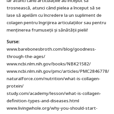
iar atunci când articulațiile au început să
trosnească, atunci când pielea a început să se
lase să apelăm cu încredere la un supliment de
colagen pentru îngrijirea articulațiilor sau pentru
menținerea frumuseții și sănătății pielii!
Surse:
www.barebonesbroth.com/blog/goodness-
through-the-ages/
www.ncbi.nlm.nih.gov/books/NBK21582/
www.ncbi.nlm.nih.gov/pmc/articles/PMC2846778/
naturalforce.com/nutrition/what-is-collagen-
protein/
study.com/academy/lesson/what-is-collagen-
definition-types-and-diseases.html
www.livingwhole.org/why-you-should-start-