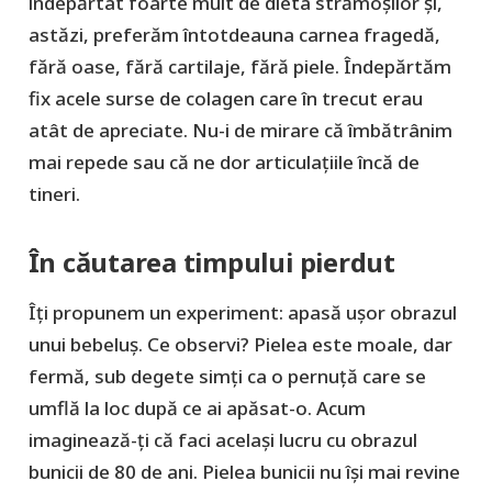
îndepărtat foarte mult de dieta strămoșilor și,
astăzi, preferăm întotdeauna carnea fragedă,
fără oase, fără cartilaje, fără piele. Îndepărtăm
fix acele surse de colagen care în trecut erau
atât de apreciate. Nu-i de mirare că îmbătrânim
mai repede sau că ne dor articulațiile încă de
tineri.
În căutarea timpului pierdut
Îți propunem un experiment: apasă ușor obrazul
unui bebeluș. Ce observi? Pielea este moale, dar
fermă, sub degete simți ca o pernuță care se
umflă la loc după ce ai apăsat-o. Acum
imaginează-ți că faci același lucru cu obrazul
bunicii de 80 de ani. Pielea bunicii nu își mai revine