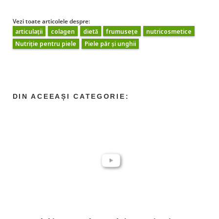
Vezi toate articolele despre:
articulații
colagen
dietă
frumusețe
nutricosmetice
Nutriție pentru piele
Piele păr și unghii