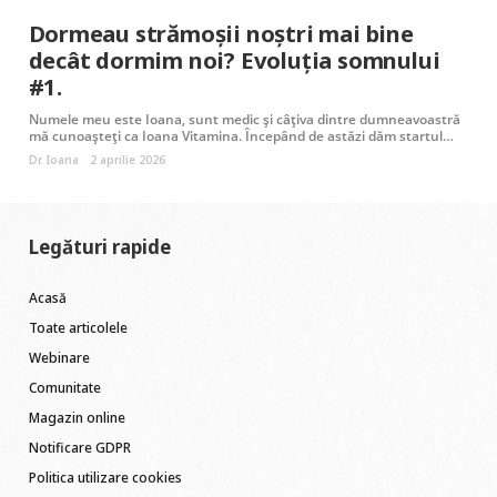
Dormeau strămoșii noștri mai bine
decât dormim noi? Evoluția somnului
#1.
Numele meu este Ioana, sunt medic și câțiva dintre dumneavoastră
mă cunoașteți ca Ioana Vitamina. Începând de astăzi dăm startul…
Dr. Ioana
2 aprilie 2026
Legături rapide
Acasă
Toate articolele
Webinare
Comunitate
Magazin online
Notificare GDPR
Politica utilizare cookies