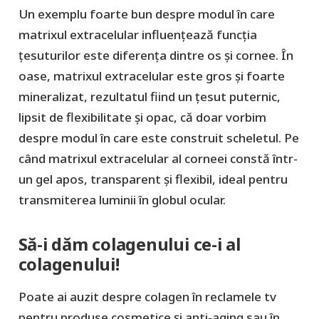
Un exemplu foarte bun despre modul în care
matrixul extracelular influențează funcția
țesuturilor este diferența dintre os și cornee. În
oase, matrixul extracelular este gros și foarte
mineralizat, rezultatul fiind un țesut puternic,
lipsit de flexibilitate și opac, că doar vorbim
despre modul în care este construit scheletul. Pe
când matrixul extracelular al corneei constă într-
un gel apos, transparent și flexibil, ideal pentru
transmiterea luminii în globul ocular.
Să-i dăm colagenului ce-i al
colagenului!
Poate ai auzit despre colagen în reclamele tv
pentru produse cosmetice și anti-aging sau în