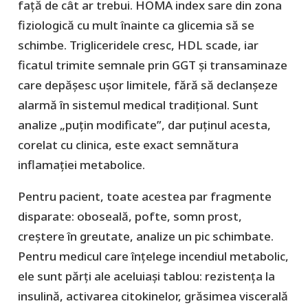
față de cât ar trebui. HOMA index sare din zona
fiziologică cu mult înainte ca glicemia să se
schimbe. Trigliceridele cresc, HDL scade, iar
ficatul trimite semnale prin GGT și transaminaze
care depășesc ușor limitele, fără să declanșeze
alarmă în sistemul medical tradițional. Sunt
analize „puțin modificate”, dar puținul acesta,
corelat cu clinica, este exact semnătura
inflamației metabolice.
Pentru pacient, toate acestea par fragmente
disparate: oboseală, pofte, somn prost,
creștere în greutate, analize un pic schimbate.
Pentru medicul care înțelege incendiul metabolic,
ele sunt părți ale aceluiași tablou: rezistența la
insulină, activarea citokinelor, grăsimea viscerală