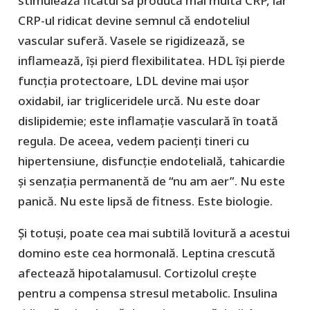
stimulează ficatul să producă mai multă CRP, iar
CRP-ul ridicat devine semnul că endoteliul
vascular suferă. Vasele se rigidizează, se
inflamează, își pierd flexibilitatea. HDL își pierde
funcția protectoare, LDL devine mai ușor
oxidabil, iar trigliceridele urcă. Nu este doar
dislipidemie; este inflamație vasculară în toată
regula. De aceea, vedem pacienți tineri cu
hipertensiune, disfuncție endotelială, tahicardie
și senzația permanentă de “nu am aer”. Nu este
panică. Nu este lipsă de fitness. Este biologie.
Și totuși, poate cea mai subtilă lovitură a acestui
domino este cea hormonală. Leptina crescută
afectează hipotalamusul. Cortizolul crește
pentru a compensa stresul metabolic. Insulina