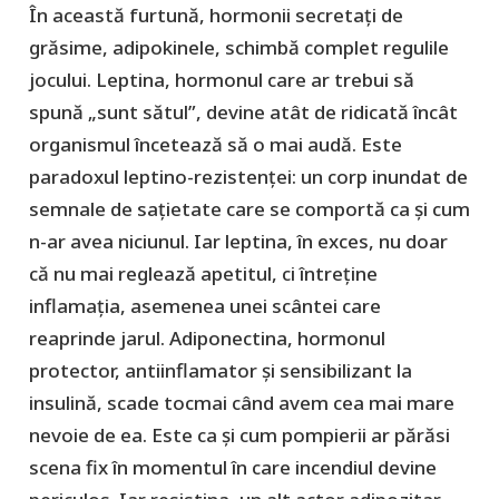
În această furtună, hormonii secretați de
grăsime, adipokinele, schimbă complet regulile
jocului. Leptina, hormonul care ar trebui să
spună „sunt sătul”, devine atât de ridicată încât
organismul încetează să o mai audă. Este
paradoxul leptino-rezistenței: un corp inundat de
semnale de sațietate care se comportă ca și cum
n-ar avea niciunul. Iar leptina, în exces, nu doar
că nu mai reglează apetitul, ci întreține
inflamația, asemenea unei scântei care
reaprinde jarul. Adiponectina, hormonul
protector, antiinflamator și sensibilizant la
insulină, scade tocmai când avem cea mai mare
nevoie de ea. Este ca și cum pompierii ar părăsi
scena fix în momentul în care incendiul devine