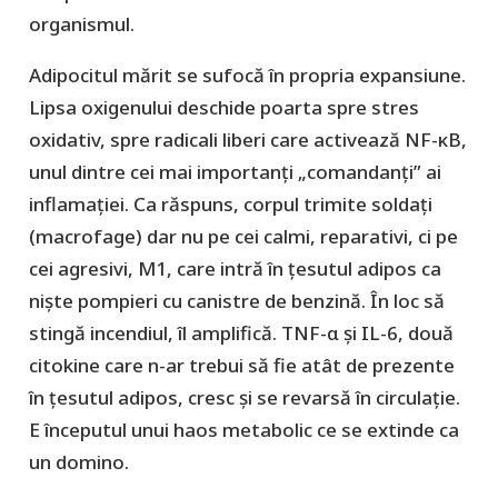
organismul.
Adipocitul mărit se sufocă în propria expansiune.
Lipsa oxigenului deschide poarta spre stres
oxidativ, spre radicali liberi care activează NF-κB,
unul dintre cei mai importanți „comandanți” ai
inflamației. Ca răspuns, corpul trimite soldați
(macrofage) dar nu pe cei calmi, reparativi, ci pe
cei agresivi, M1, care intră în țesutul adipos ca
niște pompieri cu canistre de benzină. În loc să
stingă incendiul, îl amplifică. TNF-α și IL-6, două
citokine care n-ar trebui să fie atât de prezente
în țesutul adipos, cresc și se revarsă în circulație.
E începutul unui haos metabolic ce se extinde ca
un domino.