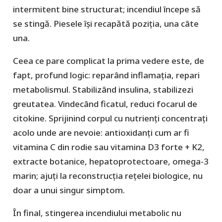
intermitent bine structurat; incendiul începe să
se stingă. Piesele își recapătă poziția, una câte
una.
Ceea ce pare complicat la prima vedere este, de
fapt, profund logic: reparând inflamația, repari
metabolismul. Stabilizând insulina, stabilizezi
greutatea. Vindecând ficatul, reduci focarul de
citokine. Sprijinind corpul cu nutrienți concentrați
acolo unde are nevoie: antioxidanți cum ar fi
vitamina C din rodie sau vitamina D3 forte + K2,
extracte botanice, hepatoprotectoare, omega-3
marin; ajuți la reconstrucția rețelei biologice, nu
doar a unui singur simptom.
În final, stingerea incendiului metabolic nu