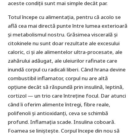
aceste condiții sunt mai simple decât par.
Totul începe cu alimentația, pentru că acolo se
află cea mai directă punte între lumea exterioară
și metabolismul nostru. Grăsimea viscerală și
citokinele nu sunt doar rezultate ale excesului
caloric, ci și ale alimentelor ultra-procesate, ale
zahărului adăugat, ale uleiurilor rafinate care
inundă corpul cu radicali liberi. Când hrana devine
combustibil inflamator, corpul nu are altă
opțiune decât să răspundă prin insulină, leptină,
cortizol — un trio care întreține focul. Dar atunci
când îi oferim alimente întregi, fibre reale,
polifenoli și antioxidanți, ceva se schimbă
profund. Inflamația scade. Insulina coboară.
Foamea se liniștește. Corpul începe din nou să