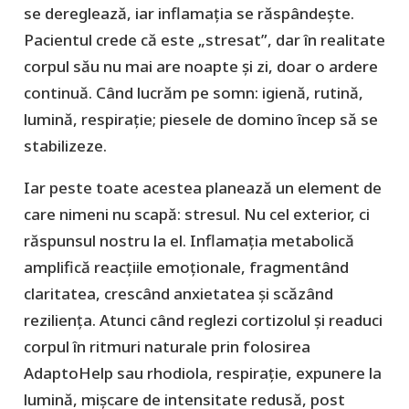
se dereglează, iar inflamația se răspândește.
Pacientul crede că este „stresat”, dar în realitate
corpul său nu mai are noapte și zi, doar o ardere
continuă. Când lucrăm pe somn: igienă, rutină,
lumină, respirație; piesele de domino încep să se
stabilizeze.
Iar peste toate acestea planează un element de
care nimeni nu scapă: stresul. Nu cel exterior, ci
răspunsul nostru la el. Inflamația metabolică
amplifică reacțiile emoționale, fragmentând
claritatea, crescând anxietatea și scăzând
reziliența. Atunci când reglezi cortizolul și readuci
corpul în ritmuri naturale prin folosirea
AdaptoHelp sau rhodiola, respirație, expunere la
lumină, mișcare de intensitate redusă, post