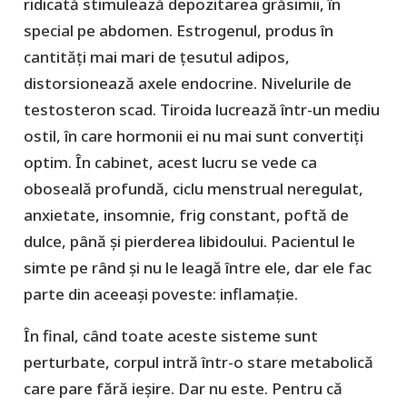
ridicată stimulează depozitarea grăsimii, în
special pe abdomen. Estrogenul, produs în
cantități mai mari de țesutul adipos,
distorsionează axele endocrine. Nivelurile de
testosteron scad. Tiroida lucrează într-un mediu
ostil, în care hormonii ei nu mai sunt convertiți
optim. În cabinet, acest lucru se vede ca
oboseală profundă, ciclu menstrual neregulat,
anxietate, insomnie, frig constant, poftă de
dulce, până și pierderea libidoului. Pacientul le
simte pe rând și nu le leagă între ele, dar ele fac
parte din aceeași poveste: inflamație.
În final, când toate aceste sisteme sunt
perturbate, corpul intră într-o stare metabolică
care pare fără ieșire. Dar nu este. Pentru că