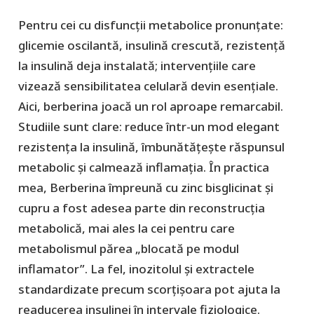
Pentru cei cu disfuncții metabolice pronunțate:
glicemie oscilantă, insulină crescută, rezistență
la insulină deja instalată; intervențiile care
vizează sensibilitatea celulară devin esențiale.
Aici, berberina joacă un rol aproape remarcabil.
Studiile sunt clare: reduce într-un mod elegant
rezistența la insulină, îmbunătățește răspunsul
metabolic și calmează inflamația. În practica
mea, Berberina împreună cu zinc bisglicinat și
cupru a fost adesea parte din reconstrucția
metabolică, mai ales la cei pentru care
metabolismul părea „blocată pe modul
inflamator”. La fel, inozitolul și extractele
standardizate precum scorțișoara pot ajuta la
readucerea insulinei în intervale fiziologice.