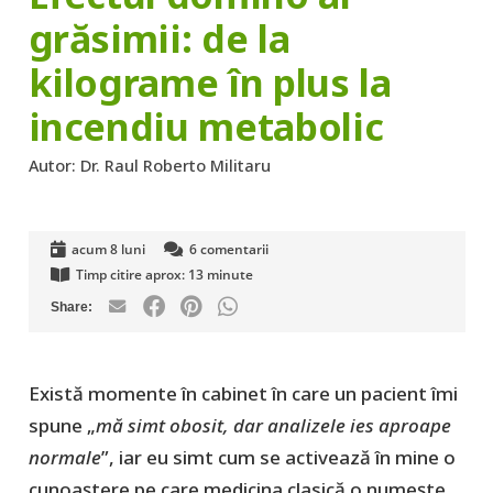
grăsimii: de la
kilograme în plus la
incendiu metabolic
Autor:
Dr. Raul Roberto Militaru
acum 8 luni
6
comentarii
Timp citire aprox:
13
minute
Există momente în cabinet în care un pacient îmi
spune „
mă simt obosit, dar analizele ies aproape
normale
”, iar eu simt cum se activează în mine o
cunoaștere pe care medicina clasică o numește