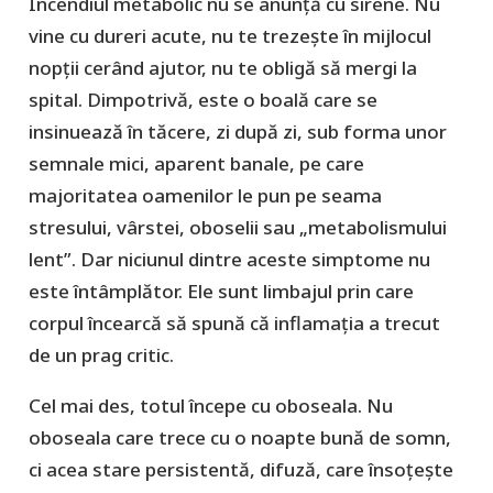
Incendiul metabolic nu se anunță cu sirene. Nu
vine cu dureri acute, nu te trezește în mijlocul
nopții cerând ajutor, nu te obligă să mergi la
spital. Dimpotrivă, este o boală care se
insinuează în tăcere, zi după zi, sub forma unor
semnale mici, aparent banale, pe care
majoritatea oamenilor le pun pe seama
stresului, vârstei, oboselii sau „metabolismului
lent”. Dar niciunul dintre aceste simptome nu
este întâmplător. Ele sunt limbajul prin care
corpul încearcă să spună că inflamația a trecut
de un prag critic.
Cel mai des, totul începe cu oboseala. Nu
oboseala care trece cu o noapte bună de somn,
ci acea stare persistentă, difuză, care însoțește