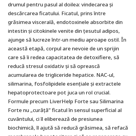
drumul pentru pasul al doilea: vindecarea și
descărcarea ficatului. Ficatul, prins între
grăsimea viscerală, endotoxinele absorbite din
intestin și citokinele venite din țesutul adipos,
ajunge să lucreze într-un mediu aproape ostil. În
această etapă, corpul are nevoie de un sprijin
care să îi redea capacitatea de detoxifiere, să
reducă stresul oxidativ și să oprească
acumularea de trigliceride hepatice. NAC-ul,
silimarina, fosfolipidele esențiale și extractele
hepatoprotectoare pot juca un rol crucial.
Formule precum LiverHelp Forte sau Silimarina
Forte nu „curăță” ficatul în sensul superficial al
cuvântului, ci îl eliberează de presiunea
biochimică, îl ajută să reducă grăsimea, să refacă