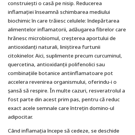
construiești o casă pe nisip. Reducerea
inflamației înseamnă schimbarea mediului
biochimic în care trăiesc celulele: îndepărtarea
alimentelor inflamatorii, adăugarea fibrelor care
hrănesc microbiomul, creșterea aportului de
antioxidanți naturali, liniștirea furtunii
citokinelor. Aici, suplimente precum curcuminul,
quercetina, antioxidanții polifenolici sau
combinațiile botanice antiinflamatoare pot
accelera revenirea organismului, oferindu-i o
șansă să respire. În multe cazuri, resveratrolul a
fost parte din acest prim pas, pentru că reduc
exact acele semnale care întrețin domino-ul
adipocitar.
Când inflamația începe să cedeze, se deschide