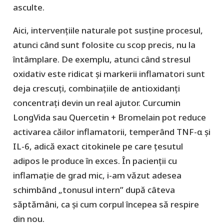
asculte.
Aici, intervențiile naturale pot susține procesul,
atunci când sunt folosite cu scop precis, nu la
întâmplare. De exemplu, atunci când stresul
oxidativ este ridicat și markerii inflamatori sunt
deja crescuți, combinațiile de antioxidanți
concentrați devin un real ajutor. Curcumin
LongVida sau Quercetin + Bromelain pot reduce
activarea căilor inflamatorii, temperând TNF-α și
IL-6, adică exact citokinele pe care țesutul
adipos le produce în exces. În pacienții cu
inflamație de grad mic, i-am văzut adesea
schimbând „tonusul intern” după câteva
săptămâni, ca și cum corpul începea să respire
din nou.