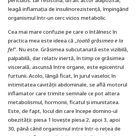
periculos. Iar resistina, un alt actor adipozitar,
leagă inflamația de insulinorezistență, împingând
organismul într-un cerc vicios metabolic.
Cea mai mare confuzie pe care o întâlnesc în
practica mea este ideea că „
toată grăsimea e la
fel
”. Nu este. Grăsimea subcutanată este vizibilă,
palpabilă, dar relativ inertă, în timp ce grăsimea
viscerală, ascunsă între organe, este epicentrul
furtunii. Acolo, lângă ficat, în jurul vaselor, în
intimitatea cavității abdominale, se află motorul
inflamator care trimite semnale ce pot altera
metabolismul, hormonii, ficatul și imunitatea.
Este, de fapt, locul din care începe domino-ul
obezității: piesa 1 lovește piesa 2, apoi 3, apoi
30, până când organismul intre într-o rețea de