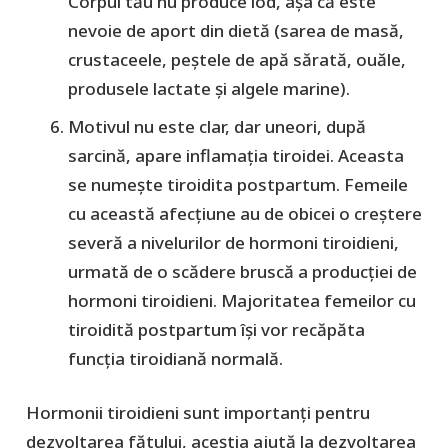
Corpul tău nu produce iod, așa că este
nevoie de aport din dietă (sarea de masă,
crustaceele, peștele de apă sărată, ouăle,
produsele lactate și algele marine).
Motivul nu este clar, dar uneori, după
sarcină, apare inflamația tiroidei. Aceasta
se numește tiroidita postpartum. Femeile
cu această afecțiune au de obicei o creștere
severă a nivelurilor de hormoni tiroidieni,
urmată de o scădere bruscă a producției de
hormoni tiroidieni. Majoritatea femeilor cu
tiroidită postpartum își vor recăpăta
funcția tiroidiană normală.
Hormonii tiroidieni sunt importanți pentru
dezvoltarea fătului, aceștia ajută la dezvoltarea