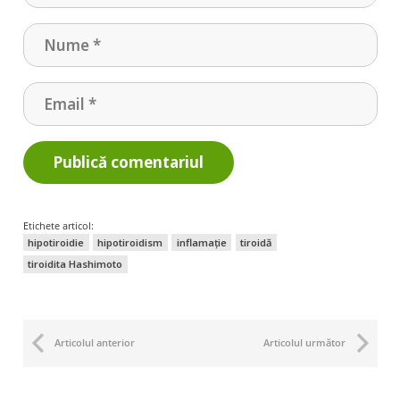
Publică comentariul
Etichete articol:
hipotiroidie
hipotiroidism
inflamație
tiroidă
tiroidita Hashimoto
Articolul anterior
Articolul următor