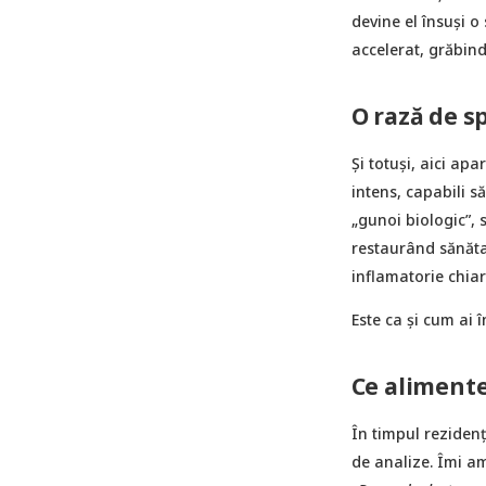
devine el însuși o
accelerat, grăbind
O rază de s
Și totuși, aici ap
intens, capabili s
„gunoi biologic”, 
restaurând sănăta
inflamatorie chiar
Este ca și cum ai î
Ce alimente
În timpul rezidenț
de analize. Îmi am