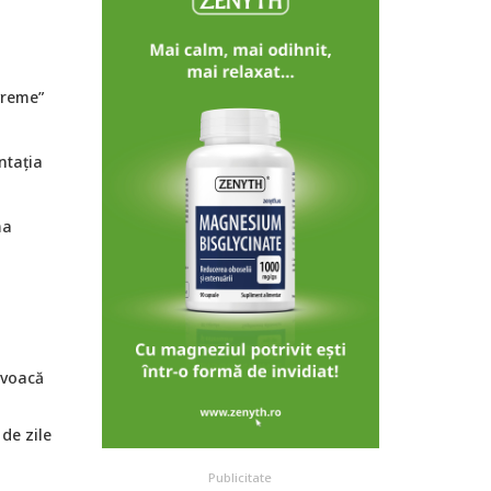
n
vreme”
ntația
ma
ovoacă
de zile
Publicitate