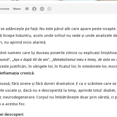
minute
 se adâncește pe față. Nu este părul alb care apare peste noapte.
ă începe înăuntru, acolo unde ochiul nu vede și unde analizele d
ri, nu aprind nicio alarmă.
nit oameni care își duceau poverile zilnice cu explicații liniștitoar
muncă
”, „
Așa e după 40 de ani
”, „
Metabolismul meu e leneș, de asta nu 
este justificări, în sângele lor, în ficatul lor, în intestinele lor, mo
inflamația cronică.
ioasă, fără sirene și fără dureri dramatice. E ca o scânteie care se
le uscate și, dacă nu e descoperită la timp, aprinde totul: diabet, 
, neurodegenerare. Corpul nu îmbătrânește doar prin vârstă, ci p
a acestui foc.
vei descoperi: