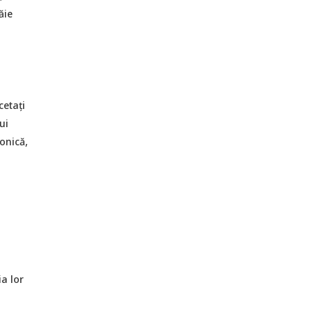
ăie
cetați
ui
onică,
ia lor