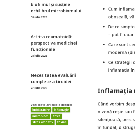
biofilmul și susține
Cum inflamați
echilibrul microbiomului
oboseală, vâr
30 iulie 2026
De ce simptom
– pot fi doar
Artrita reumatoidă:
perspectiva medicinei
Care sunt cei
funcționale
modernă (diet
28 iulie 2026
Ce strategii 
inflamația în
Necesitatea evaluării
complete a tiroidei
27 iulie 2026
Inflamația 
Când vorbim despr
Vezi toate articolele despre:
îmbătrânire
inflamație
o zonă roșie sau f
microbiom
stres
silențioasă, persi
stres oxidativ
toxine
în fundal, distrug