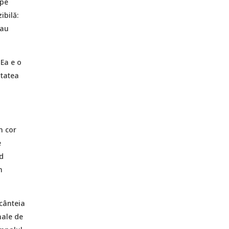
ape
ibilă:
rau
 Ea e o
itatea
n cor
e
d
n
scânteia
nale de