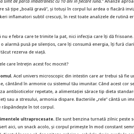
 simt de parcă îmbătrânesc cu 10 ani în fiecare lună.
” Analize apro
 să țipe „boală gravă”, și totuși în corpul lui ardea o flacără inviz
eri inflamatori subtil crescuți, în rest toate analizele de rutină e
nu e febra care te trimite la pat, nici infecția care îți dă frisoane.
o alarmă pusă pe silențios, care îți consumă energia, îți fură clar
 tăcut rezerva de viață.
ele care întrețin acest foc mocnit?
iomul.
Acel univers microscopic din intestin care ar trebui să fie u
ne, cântând în armonie cu sistemul tău imunitar. Când acest cor s
a antibioticelor repetate, a alimentației sărace tip dieta standar
t) sau a stresului, armonia dispare. Bacteriile „rele” cântă un im
 răspândește în tot corpul.
alimentele ultraprocesate.
Ele sunt benzina turnată zilnic peste 
sert aici, un snack acolo, și corpul primește în mod constant sem