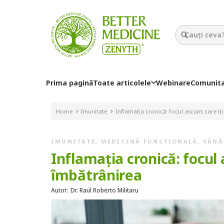
Prima pagină
Toate articolele
Webinare
Comunit
Home
Imunitate
Inflamația cronică: focul ascuns care îț
IMUNITATE
,
MEDICINĂ FUNCȚIONALĂ
,
SĂNĂ
Inflamația cronică: focul 
îmbătrânirea
Autor:
Dr. Raul Roberto Militaru