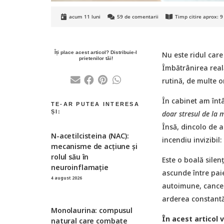
acum 11 luni
59
de comentarii
Timp citire aprox:
9
Nu este ridul care
Îmbătrânirea real
rutină, de multe o
În cabinet am întâl
doar stresul de la 
Însă, dincolo de ac
N-acetilcisteina (NAC):
incendiu invizibil:
mecanisme de acțiune și
rolul său în
Este o boală silenț
neuroinflamație
ascunde între paie
4 august 2026
autoimune, cancer
arderea constantă 
Monolaurina: compusul
În acest articol 
natural care combate