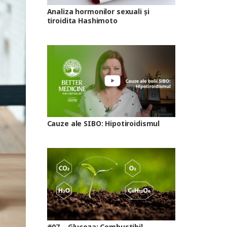
Analiza hormonilor sexuali și
tiroidita Hashimoto
Cauze ale SIBO: Hipotiroidismul
#07 – Glucoza: Combustibil