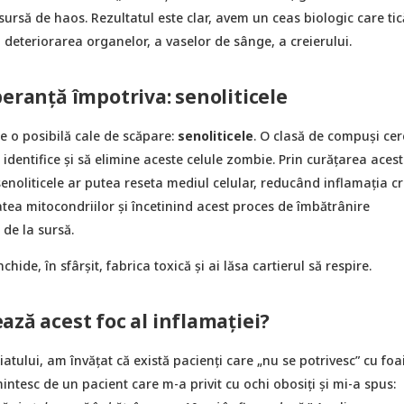
 sursă de haos. Rezultatul este clar, avem un ceas biologic care tic
 deteriorarea organelor, a vaselor de sânge, a creierului.
peranță împotriva: senoliticele
are o posibilă cale de scăpare:
senoliticele
. O clasă de compuși cer
ă identifice și să elimine aceste celule zombie. Prin curățarea acest
senoliticele ar putea reseta mediul celular, reducând inflamația cr
tea mitocondriilor și încetinind acest proces de îmbătrânire
 de la sursă.
nchide, în sfârșit, fabrica toxică și ai lăsa cartierul să respire.
ază acest foc al inflamației?
iatului, am învățat că există pacienți care „nu se potrivesc” cu foa
intesc de un pacient care m-a privit cu ochi obosiți și mi-a spus: