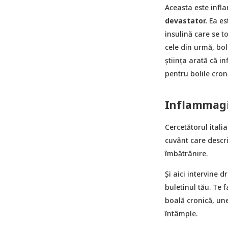
Aceasta este infl
devastator.
Ea est
insulină care se to
cele din urmă, bol
știința arată că i
pentru bolile cron
Inflammagin
Cercetătorul ital
cuvânt care descr
îmbătrânire.
Și aici intervine 
buletinul tău. Te 
boală cronică, une
întâmple.