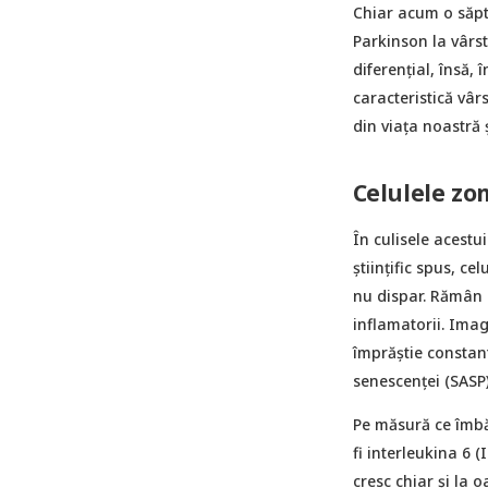
Chiar acum o săpt
Parkinson la vârst
diferențial, însă,
caracteristică vâr
din viața noastră ș
Celulele zo
În culisele acestu
științific spus, ce
nu dispar. Rămân p
inflamatorii. Ima
împrăștie constant
senescenței (SASP)
Pe măsură ce îmbă
fi interleukina 6 
cresc chiar și la 