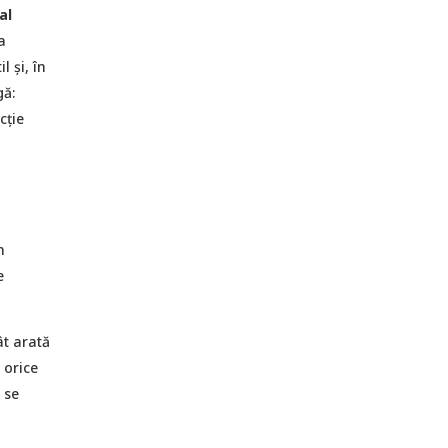
al
a
l și, în
gă:
cție
n
e
ât arată
 orice
 se