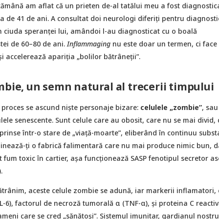
ămână am aflat că un prieten de-al tatălui meu a fost diagnostic
a de 41 de ani. A consultat doi neurologi diferiți pentru diagnosti
 în ciuda speranței lui, amândoi l-au diagnosticat cu o boală
stei de 60–80 de ani.
Inflammaging
nu este doar un termen, ci face
i accelerează apariția „bolilor bătrâneții”.
mbie, un semn natural al trecerii timpului
i proces se ascund niște personaje bizare:
celulele „zombie”
, sau
lulele senescente. Sunt celule care au obosit, care nu se mai divid, 
rinse într-o stare de „viață-moarte”, eliberând în continuu subst
ginează-ți o fabrică falimentară care nu mai produce nimic bun, d
 fum toxic în cartier, așa funcționează SASP fenotipul secretor as
.
trânim, aceste celule zombie se adună, iar markerii inflamatori,
(IL-6), factorul de necroză tumorală α (TNF-α), și proteina C reactiv
oameni care se cred „sănătoși”. Sistemul imunitar, gardianul nostru