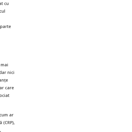
at cu
cul
 parte
 mai
dar nici
anțe
ar care
ociat
 cum ar
ă (CRP),
,