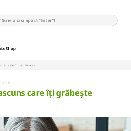
ate
Shop
i grăbește îmbătrânirea
TATE
ascuns care îți grăbește