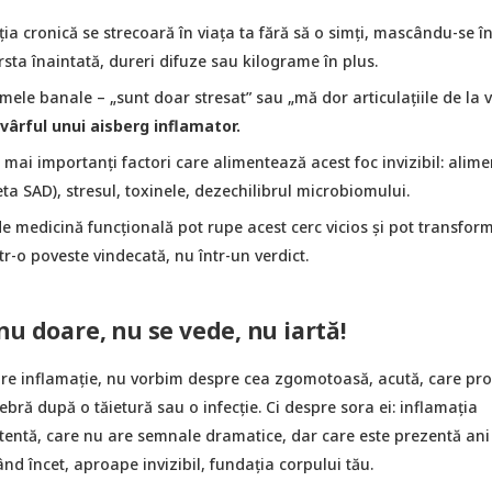
a cronică se strecoară în viața ta fără să o simți, mascându-se î
sta înaintată, dureri difuze sau kilograme în plus.
ele banale – „sunt doar stresat” sau „mă dor articulațiile de la 
vârful unui aisberg inflamator.
 mai importanți factori care alimentează acest foc invizibil: alime
a SAD), stresul, toxinele, dezechilibrul microbiomului.
de medicină funcțională pot rupe acest cerc vicios și pot transfor
tr-o poveste vindecată, nu într-un verdict.
nu doare, nu se vede, nu iartă!
e inflamație, nu vorbim despre cea zgomotoasă, acută, care pr
ebră după o tăietură sau o infecție. Ci despre sora ei: inflamația
stentă, care nu are semnale dramatice, dar care este prezentă ani 
ând încet, aproape invizibil, fundația corpului tău.