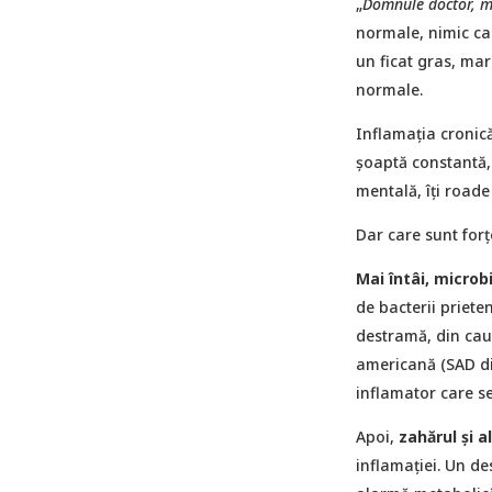
„
Domnule doctor, mă
normale, nimic care
un ficat gras, mark
normale.
Inflamația cronică 
șoaptă constantă, 
mentală, îți roade
Dar care sunt forț
Mai întâi, microb
de bacterii priete
destramă, din cauz
americană (SAD die
inflamator care se
Apoi,
zahărul și 
inflamației. Un de