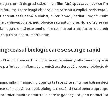
amația cronică de grad scăzut –
un film fără spectacol, dar cu fin
e firul roșu care leagă oboseala pe care nu o explici, rezistența l
t accentuează până la diabet, durerile vagi, declinul cognitiv subti
ile cardiovasculare, neurologice sau autoimune. Nu e o teorie va
nflamația cronică este unul dintre cei mai puternici factori de predi
ice și chiar pentru mortalitate.
g: ceasul biologic care se scurge rapid
ian Claudio Franceschi a numit acest fenomen „
inflammaging
” – u
ie perfect cum inflamația cronică accelerează procesul biologic d
drama: inflammaging nu doar că te face să te simți mai bătrân dec
face să îmbătrânești real, biologic, crescând riscul pentru aproape
ori chiar înainte de vârsta la care te gândești că „ar fi normal” să