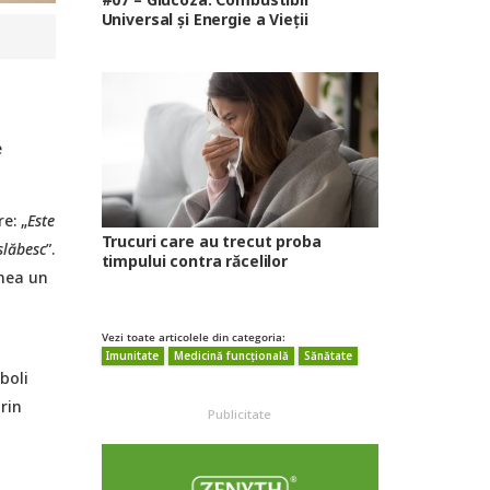
Universal și Energie a Vieții
e
e: „
Este
Trucuri care au trecut proba
slăbesc
”.
timpului contra răcelilor
cnea un
Vezi toate articolele din categoria:
Imunitate
Medicină funcțională
Sănătate
boli
rin
Publicitate