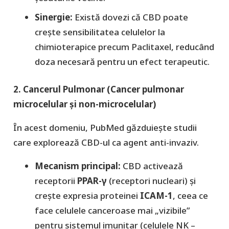
​Sinergie:
Există dovezi că CBD poate
crește sensibilitatea celulelor la
chimioterapice precum
Paclitaxel
, reducând
doza necesară pentru un efect terapeutic.
2. Cancerul Pulmonar (Cancer pulmonar
microcelular și non-microcelular)
​În acest domeniu, PubMed găzduiește studii
care explorează CBD-ul ca agent anti-invaziv.
​Mecanism principal:
CBD activează
receptorii
PPAR-γ
(receptori nucleari) și
crește expresia proteinei
ICAM-1
, ceea ce
face celulele canceroase mai „vizibile”
pentru sistemul imunitar (celulele NK –