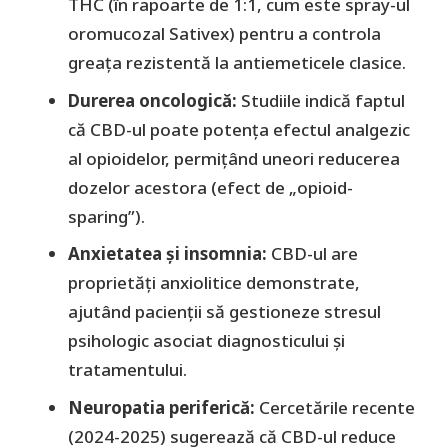
THC (în rapoarte de 1:1, cum este spray-ul
oromucozal
Sativex
) pentru a controla
greața rezistentă la antiemeticele clasice.
​Durerea oncologică:
Studiile indică faptul
că CBD-ul poate potența efectul analgezic
al opioidelor, permițând uneori reducerea
dozelor acestora (efect de „opioid-
sparing”).
Anxietatea și insomnia:
CBD-ul are
proprietăți anxiolitice demonstrate,
ajutând pacienții să gestioneze stresul
psihologic asociat diagnosticului și
tratamentului.
Neuropatia periferică:
Cercetările recente
(2024-2025) sugerează că CBD-ul reduce