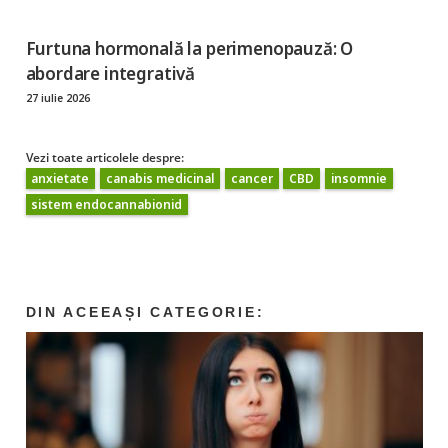
Furtuna hormonală la perimenopauză: O
abordare integrativă
27 iulie 2026
Vezi toate articolele despre:
anxietate
canabis medicinal
cancer
CBD
insomnie
sistem endocannabionid