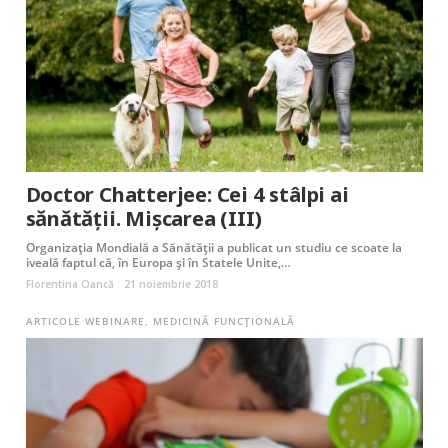
Doctor Chatterjee: Cei 4 stâlpi ai
sănătăţii. Mișcarea (III)
Organizația Mondială a Sănătății a publicat un studiu ce scoate la
iveală faptul că, în Europa și în Statele Unite,…
Florentina Oancă
21 noiembrie 2018
ARTICOLE WEBINARE
,
MEDICINĂ FUNCȚIONALĂ