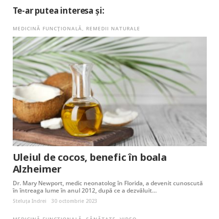
Te-ar putea interesa și:
MEDICINĂ FUNCȚIONALĂ
,
REMEDII NATURALE
Uleiul de cocos, benefic în boala
Alzheimer
Dr. Mary Newport, medic neonatolog în Florida, a devenit cunoscută
în întreaga lume în anul 2012, după ce a dezvăluit…
Steluța Indrei
30 octombrie 2023
MEDICINĂ FUNCȚIONALĂ
,
SĂNĂTATE
,
VIDEO