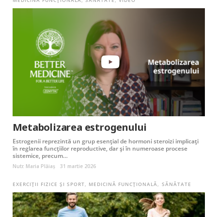
Metabolizarea estrogenului
Estrogenii reprezintă un grup esențial de hormoni steroizi implicați
în reglarea funcțiilor reproductive, dar și în numeroase procese
sistemice, precum…
Nutr. Maria Plăiaș
31 martie 2026
EXERCIȚII FIZICE ȘI SPORT
,
MEDICINĂ FUNCȚIONALĂ
,
SĂNĂTATE