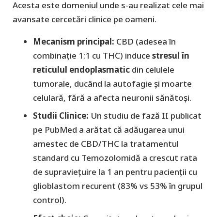
​Acesta este domeniul unde s-au realizat cele mai
avansate cercetări clinice pe oameni.
​Mecanism principal:
CBD (adesea în
combinație 1:1 cu THC) induce
stresul în
reticulul endoplasmatic
din celulele
tumorale, ducând la autofagie și moarte
celulară, fără a afecta neuronii sănătoși.
Studii Clinice:
Un studiu de fază II publicat
pe PubMed a arătat că adăugarea unui
amestec de CBD/THC la tratamentul
standard cu
Temozolomidă
a crescut rata
de supraviețuire la 1 an pentru pacienții cu
glioblastom recurent (83% vs 53% în grupul
control).