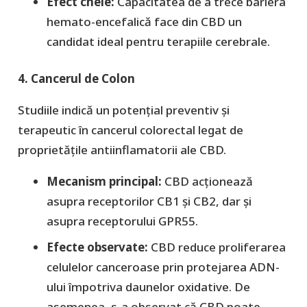
​Efect cheie:
Capacitatea de a trece bariera
hemato-encefalică face din CBD un
candidat ideal pentru terapiile cerebrale.
4. Cancerul de Colon
​Studiile indică un potențial preventiv și
terapeutic în cancerul colorectal legat de
proprietățile antiinflamatorii ale CBD.
Mecanism principal:
CBD acționează
asupra receptorilor
CB1 și CB2
, dar și
asupra receptorului
GPR55
.
Efecte observate:
CBD reduce proliferarea
celulelor canceroase prin protejarea ADN-
ului împotriva daunelor oxidative. De
asemenea, s-a observat că CBD poate