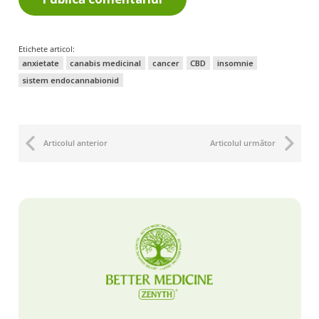
Etichete articol:
anxietate
canabis medicinal
cancer
CBD
insomnie
sistem endocannabionid
Articolul anterior
Articolul următor