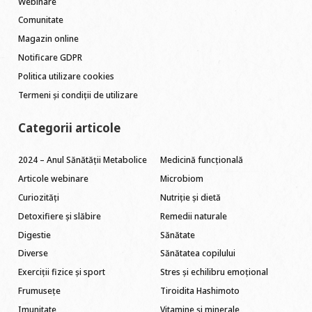
Webinare
Comunitate
Magazin online
Notificare GDPR
Politica utilizare cookies
Termeni și condiții de utilizare
Categorii articole
2024 – Anul Sănătății Metabolice
Medicină funcțională
Articole webinare
Microbiom
Curiozități
Nutriție și dietă
Detoxifiere și slăbire
Remedii naturale
Digestie
Sănătate
Diverse
Sănătatea copilului
Exerciții fizice și sport
Stres și echilibru emoțional
Frumusețe
Tiroidita Hashimoto
Imunitate
Vitamine și minerale