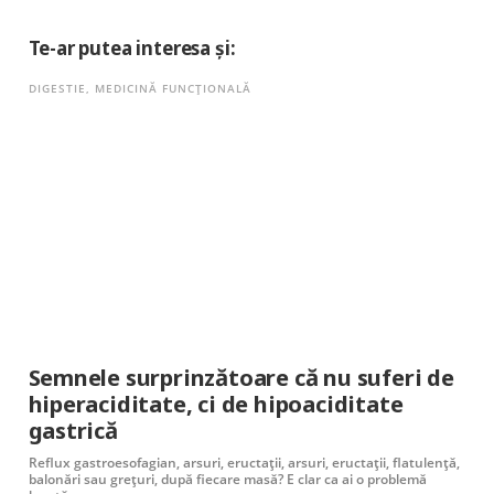
Te-ar putea interesa și:
DIGESTIE
,
MEDICINĂ FUNCȚIONALĂ
Semnele surprinzătoare că nu suferi de
hiperaciditate, ci de hipoaciditate
gastrică
Reflux gastroesofagian, arsuri, eructații, arsuri, eructații, flatulență,
balonări sau grețuri, după fiecare masă? E clar ca ai o problemă