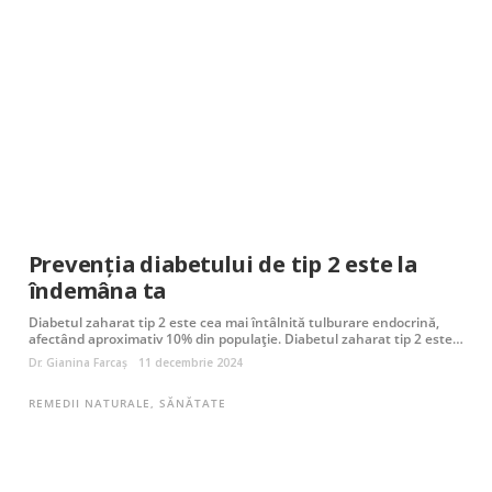
Prevenția diabetului de tip 2 este la
îndemâna ta
Diabetul zaharat tip 2 este cea mai întâlnită tulburare endocrină,
afectând aproximativ 10% din populație. Diabetul zaharat tip 2 este…
Dr. Gianina Farcaș
11 decembrie 2024
REMEDII NATURALE
,
SĂNĂTATE