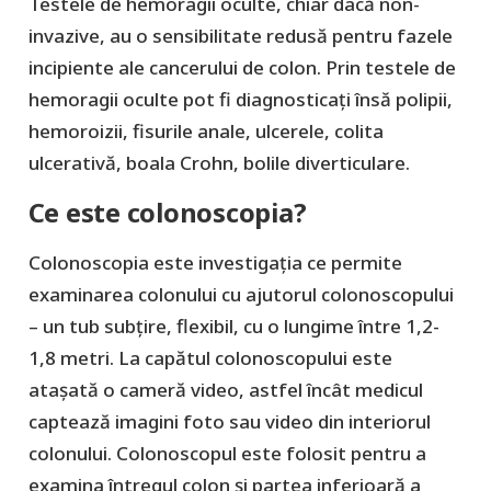
Testele de hemoragii oculte, chiar dacă non-
invazive, au o sensibilitate redusă pentru fazele
incipiente ale cancerului de colon. Prin testele de
hemoragii oculte pot fi diagnosticați însă polipii,
hemoroizii, fisurile anale, ulcerele, colita
ulcerativă, boala Crohn, bolile diverticulare.
Ce este colonoscopia?
Colonoscopia este investigația ce permite
examinarea colonului cu ajutorul colonoscopului
– un tub subțire, flexibil, cu o lungime între 1,2-
1,8 metri. La capătul colonoscopului este
atașată o cameră video, astfel încât medicul
captează imagini foto sau video din interiorul
colonului. Colonoscopul este folosit pentru a
examina întregul colon și partea inferioară a