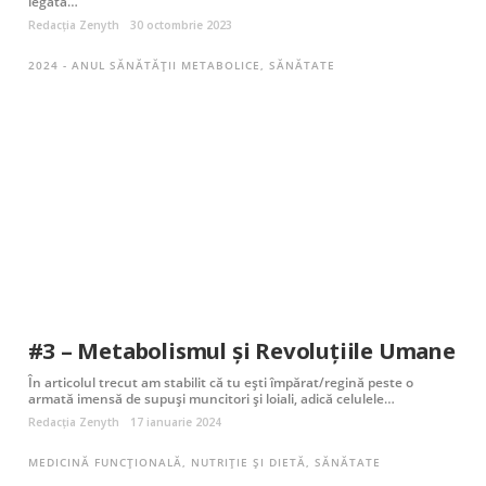
legată…
Redacția Zenyth
30 octombrie 2023
2024 - ANUL SĂNĂTĂȚII METABOLICE
,
SĂNĂTATE
#3 – Metabolismul și Revoluțiile Umane
În articolul trecut am stabilit că tu ești împărat/regină peste o
armată imensă de supuși muncitori și loiali, adică celulele…
Redacția Zenyth
17 ianuarie 2024
MEDICINĂ FUNCȚIONALĂ
,
NUTRIȚIE ȘI DIETĂ
,
SĂNĂTATE