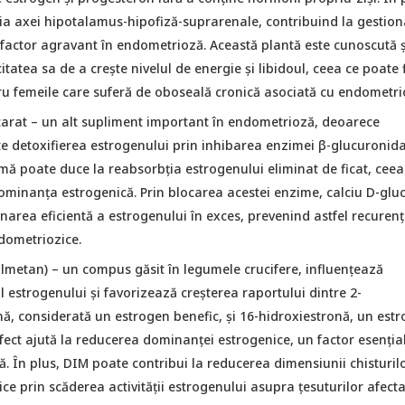
ția axei hipotalamus-hipofiză-suprarenale, contribuind la gestio
 factor agravant în endometrioză. Această plantă este cunoscută ș
tatea sa de a crește nivelul de energie și libidoul, ceea ce poate f
ru femeile care suferă de oboseală cronică asociată cu endometri
carat
– un alt supliment important în endometrioză, deoarece
e detoxifierea estrogenului prin inhibarea enzimei β-glucuronida
mă poate duce la reabsorbția estrogenului eliminat de ficat, ceea
minanța estrogenică. Prin blocarea acestei enzime, calciu D-glu
inarea eficientă a estrogenului în exces, prevenind astfel recuren
ndometriozice.
ilmetan)
– un compus găsit în legumele crucifere, influențează
 estrogenului și favorizează creșterea raportului dintre 2-
nă, considerată un estrogen benefic, și 16-hidroxiestronă, un est
efect ajută la reducerea dominanței estrogenice, un factor esențial
. În plus, DIM poate contribui la reducerea dimensiunii chisturil
e prin scăderea activității estrogenului asupra țesuturilor afecta