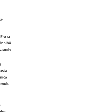
ă:
F-α și
 inhibă
ziunile
e
easta
nică
romului
a
plus,