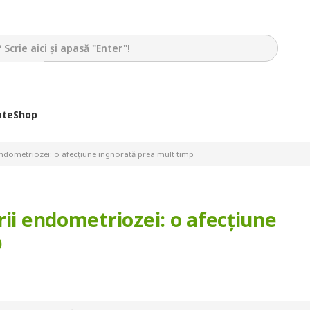
ate
Shop
 endometriozei: o afecțiune ingnorată prea mult timp
rii endometriozei: o afecțiune
p