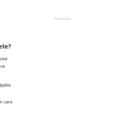
Publicitate
ele?
cest
ace
jelile
ri care