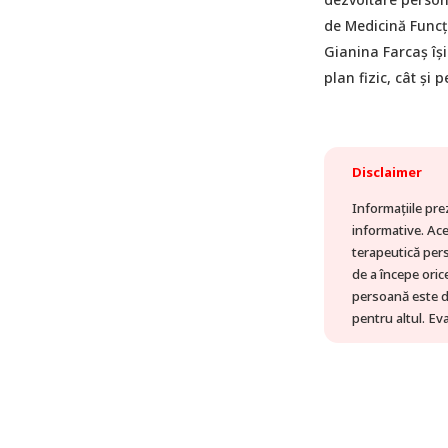
de Medicină Funcți
Gianina Farcaș își 
plan fizic, cât și 
Disclaimer
Informațiile pre
informative. Ac
terapeutică pers
de a începe oric
persoană este di
pentru altul. Ev