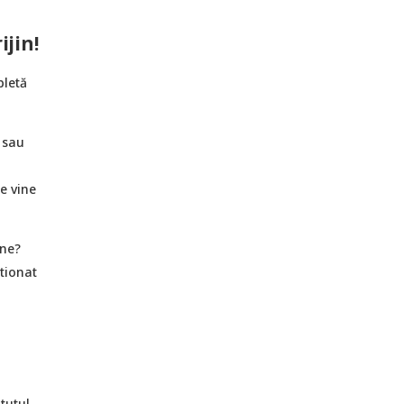
jin!
pletă
u sau
e vine
une?
tionat
tutul