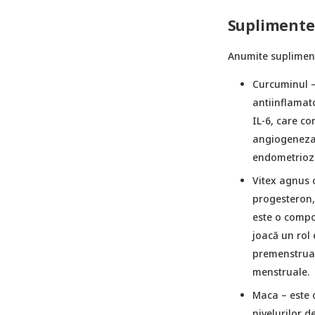
Suplimente 
Anumite supliment
Curcuminul
–
antiinflamat
IL-6, care c
angiogeneza,
endometriozi
Vitex agnus 
progesteron,
este o compo
joacă un rol 
premenstrual,
menstruale.
Maca
– este 
nivelurilor d