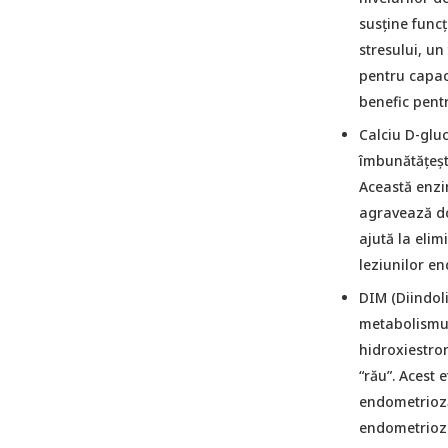
susține func
stresului, un
pentru capaci
benefic pent
Calciu D-glu
îmbunătățeșt
Această enzi
agravează do
ajută la elim
leziunilor e
DIM (Diindol
metabolismul
hidroxiestro
“rău”. Acest 
endometrioză
endometriozic