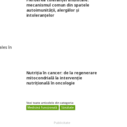
mecanismul comun din spatele
autoimunității, alergiilor și
intoleranțelor
ales în
Nutriția în cancer: de la regenerare
mitocondrială la intervenție
nutrițională în oncologie
Vezi toate articolele din categoria:
Medicină funcțională
Sănătate
Publicitate