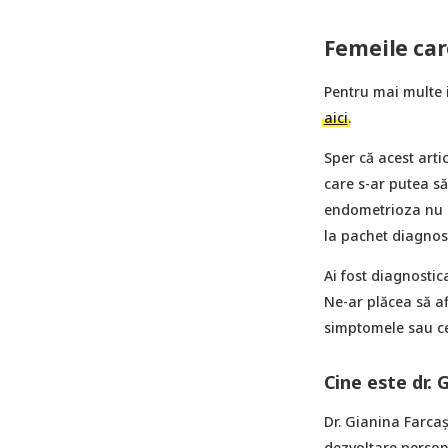
Femeile car
Pentru mai multe 
aici
.
Sper că acest arti
care s-ar putea s
endometrioza nu e
la pachet diagnost
Ai fost diagnostic
Ne-ar plăcea să a
simptomele sau ce 
Cine este dr. 
Dr. Gianina Farcaș
dezvoltare persona