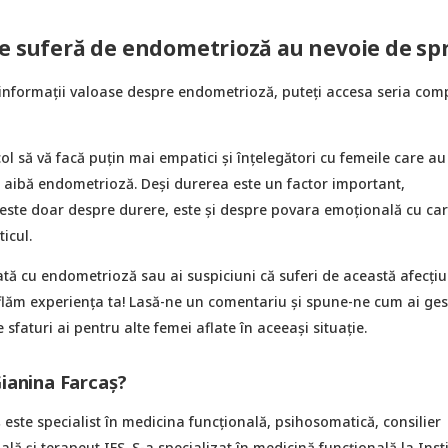
e suferă de endometrioză au nevoie de spri
informații valoase despre endometrioză, puteți accesa seria com
col să vă facă puțin mai empatici și înțelegători cu femeile care a
ă aibă endometrioză. Deși durerea este un factor important,
ste doar despre durere, este și despre povara emoțională cu car
icul.
ată cu endometrioză sau ai suspiciuni că suferi de această afecți
flăm experiența ta! Lasă-ne un comentariu și spune-ne cum ai ges
sfaturi ai pentru alte femei aflate în aceeași situație.
Gianina Farcaș?
 este specialist în medicina funcțională, psihosomatică, consilier
lă și terapeut IFS. S-a specializat în medicină funcțională la Insti