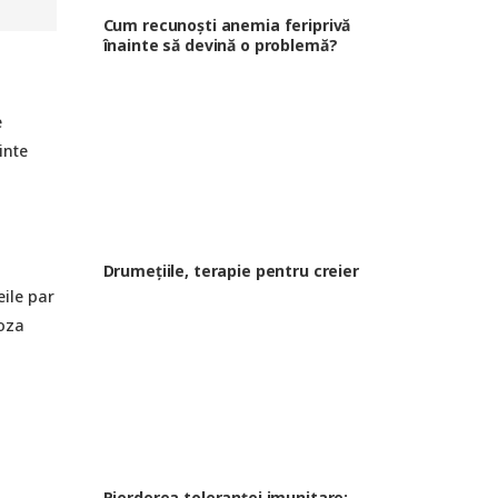
Cum recunoști anemia feriprivă
înainte să devină o problemă?
e
inte
Drumețiile, terapie pentru creier
eile par
ioza
Pierderea toleranței imunitare: