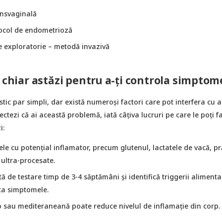
ansvaginală
ocol de endometrioză
 exploratorie – metodă invazivă
e chiar astăzi pentru a-ți controla simptom
stic par simpli, dar există numeroși factori care pot interfera cu a
ctezi că ai această problemă, iată câțiva lucruri pe care le poți f
i:
ele cu potențial inflamator, precum glutenul, lactatele de vacă, pră
 ultra-procesate.
ă de testare timp de 3-4 săptămâni și identifică triggerii alimenta
oca simptomele.
o sau mediteraneană poate reduce nivelul de inflamație din corp.