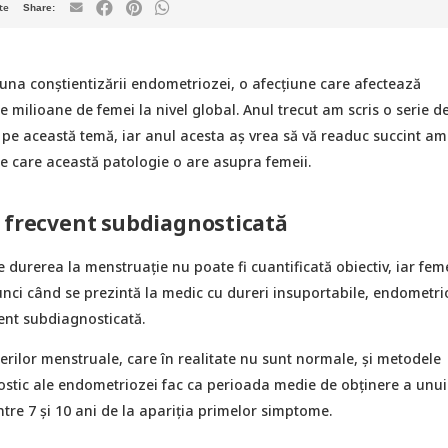
te
una conștientizării endometriozei, o afecțiune care afectează
 milioane de femei la nivel global. Anul trecut am scris o serie d
 pe această temă, iar anul acesta aș vrea să vă readuc succint am
e care această patologie o are asupra femeii.
 frecvent subdiagnosticată
e durerea la menstruație nu poate fi cuantificată obiectiv, iar fem
nci când se prezintă la medic cu dureri insuportabile, endometr
ent subdiagnosticată.
rilor menstruale, care în realitate nu sunt normale, și metodele
ostic ale endometriozei fac ca perioada medie de obținere a unui
între 7 și 10 ani de la apariția primelor simptome.