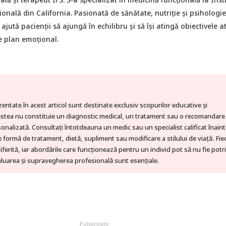
onală din California. Pasionată de sănătate, nutriție și psihologie,
ajută pacienții să ajungă în echilibru și să își atingă obiectivele a
pe plan emoțional.
zentate în acest articol sunt destinate exclusiv scopurilor educative și
estea nu constituie un diagnostic medical, un tratament sau o recomandare
onalizată. Consultați întotdeauna un medic sau un specialist calificat înaint
e formă de tratament, dietă, supliment sau modificare a stilului de viață. Fie
ferită, iar abordările care funcționează pentru un individ pot să nu fie potri
aluarea și supravegherea profesională sunt esențiale.
Publicitate