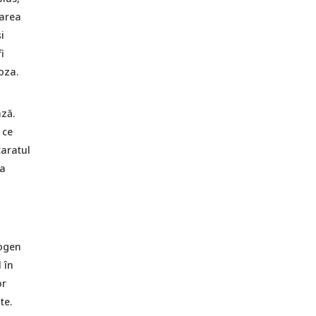
narea
i
i
oza.
ză.
 ce
caratul
ța
rogen
 în
or
te.