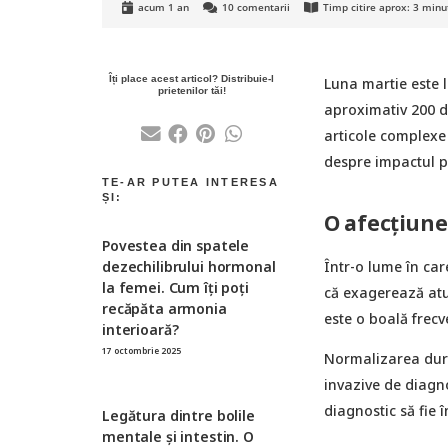
acum 1 an
10
comentarii
Timp citire aprox:
3
minu
Luna martie este l
aproximativ 200 de
articole complexe
despre impactul p
O afecțiune
Povestea din spatele
Într-o lume în car
dezechilibrului hormonal
la femei. Cum îți poți
că exagerează atu
recăpăta armonia
este o boală frecv
interioară?
17 octombrie 2025
Normalizarea dure
invazive de diagn
diagnostic să fie 
Legătura dintre bolile
mentale și intestin. O