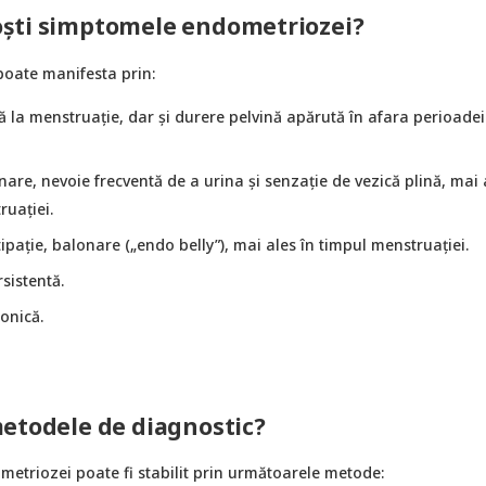
ști simptomele endometriozei?
oate manifesta prin:
 la menstruație, dar și durere pelvină apărută în afara perioadei
nare, nevoie frecventă de a urina și senzație de vezică plină, mai 
ruației.
ipație, balonare („endo belly”), mai ales în timpul menstruației.
sistentă.
onică.
etodele de diagnostic?
metriozei poate fi stabilit prin următoarele metode: