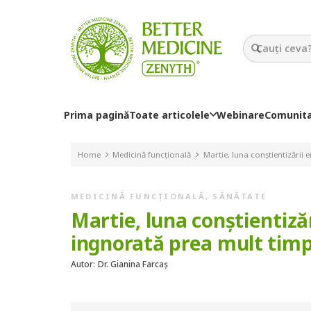
Prima pagină
Toate articolele
Webinare
Comunit
Home
Medicină funcțională
Martie, luna conștientizării
MEDICINĂ FUNCȚIONALĂ
,
SĂNĂTATE
Martie, luna conștientiză
ingnorată prea mult tim
Autor:
Dr. Gianina Farcaș