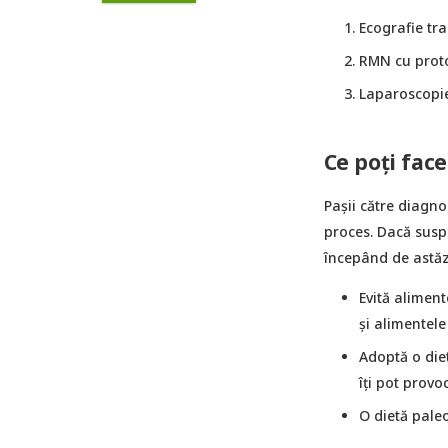
Ecografie tr
RMN cu prot
Laparoscopie
Ce poți fac
Pașii către diagno
proces. Dacă suspe
începând de astăz
Evită aliment
și alimentele
Adoptă o diet
îți pot prov
O dietă pale