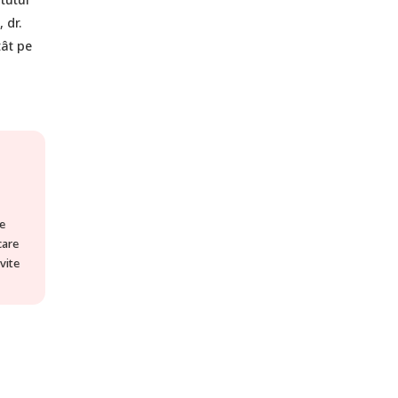
 dr.
tât pe
e
care
vite