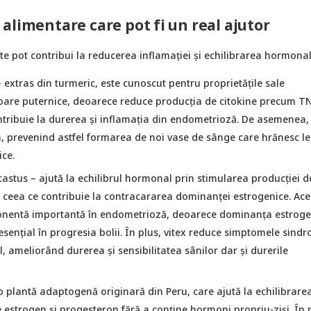
alimentare care pot fi un real ajutor
e pot contribui la reducerea inflamației și echilibrarea hormonal
 extras din turmeric, este cunoscut pentru proprietățile sale
oare puternice, deoarece reduce producția de citokine precum TN
ontribuie la durerea și inflamația din endometrioză. De asemenea,
 prevenind astfel formarea de noi vase de sânge care hrănesc le
ce.
castus
– ajută la echilibrul hormonal prin stimularea producției d
 ceea ce contribuie la contracararea dominanței estrogenice. Ac
nentă importantă în endometrioză, deoarece dominanța estroge
esențial în progresia bolii. În plus, vitex reduce simptomele sind
 ameliorând durerea și sensibilitatea sânilor dar și durerile
o plantă adaptogenă originară din Peru, care ajută la echilibrare
e estrogen și progesteron fără a conține hormoni propriu-ziși. În 