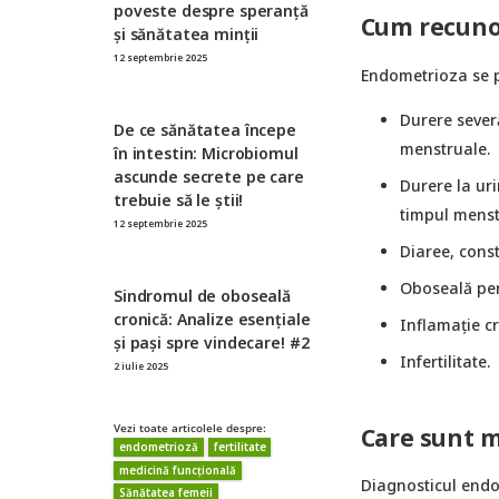
poveste despre speranță
Cum recuno
și sănătatea minții
12 septembrie 2025
Endometrioza se p
Durere severă
De ce sănătatea începe
menstruale.
în intestin: Microbiomul
ascunde secrete pe care
Durere la uri
trebuie să le știi!
timpul menst
12 septembrie 2025
Diaree, const
Oboseală per
Sindromul de oboseală
cronică: Analize esențiale
Inflamație cr
și pași spre vindecare! #2
Infertilitate.
2 iulie 2025
Vezi toate articolele despre:
Care sunt m
endometrioză
fertilitate
medicină funcțională
Diagnosticul endo
Sănătatea femeii