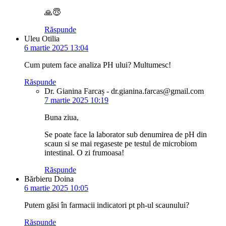
🙏😇
Răspunde
Uleu Otilia
6 martie 2025 13:04
Cum putem face analiza PH ului? Multumesc!
Răspunde
Dr. Gianina Farcaș - dr.gianina.farcas@gmail.com
7 martie 2025 10:19
Buna ziua,
Se poate face la laborator sub denumirea de pH din
scaun si se mai regaseste pe testul de microbiom
intestinal. O zi frumoasa!
Răspunde
Bărbieru Doina
6 martie 2025 10:05
Putem găsi în farmacii indicatori pt ph-ul scaunului?
Răspunde