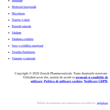
Imunitate
Medicină funcțională
Microbiom
Nutriție și dietă
Remedii naturale
Sănătate
Sănătatea copilului
Stres și echilibru emoțional
Tiroidita Hashimoto
Vitamine și minerale
Copyright © 2026 Zenyth Pharmaceuticals. Toate drepturile rezervate.
Utilizând acest site, sunteți de acord cu
termenii și condițiile de
utilizare
.
Politica de utilizare cookie
s
.
Notificare GDPR
.
Website development and maintenance provided by:
alphabase