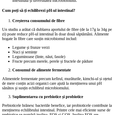
intestinală și diversitatea microbiomului.
Cum poți să-ți echilibrezi pH-ul intestinal?
Creșterea consumului de fibre
Un studiu a arătat că dublarea aportului de fibre (de la 17g la 34g pe
zi) poate reduce pH-ul intestinal în doar două săptămâni. Alimente
bogate în fibre care susțin microbiomul includ:
Legume și frunze verzi
Nuci și semințe
Leguminoase (linte, năut, fasole)
Fructe precum merele, perele și fructele de pădure
Consumul de alimente fermentate
Alimentele fermentate precum kefirul, murăturile, kimchi-ul și oțetul
de mere conțin acizi organici care ajută la menținerea unui pH
sănătos și susțin echilibrul microbiomului.
Suplimentarea cu prebiotice și probiotice
Prebioticele hrănesc bacteriile benefice, iar probioticele contribuie la
menținerea echilibrului intestinal. Printre cele mai eficiente surse de
prebiotice se numără inulina, FOS și GOS. Inulina FOS are