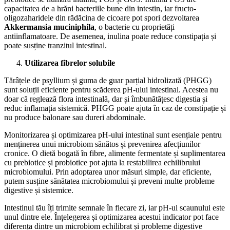
capacitatea de a hrăni bacteriile bune din intestin, iar fructo-
oligozaharidele din rădăcina de cicoare pot spori dezvoltarea
Akkermansia muciniphila
, o bacterie cu proprietăți
antiinflamatoare. De asemenea, inulina poate reduce constipația și
poate susține tranzitul intestinal.
Utilizarea fibrelor solubile
Tărâțele de psyllium și guma de guar parțial hidrolizată (PHGG)
sunt soluții eficiente pentru scăderea pH-ului intestinal. Acestea nu
doar că reglează flora intestinală, dar și îmbunătățesc digestia și
reduc inflamația sistemică. PHGG poate ajuta în caz de constipație și
nu produce balonare sau dureri abdominale.
Monitorizarea și optimizarea pH-ului intestinal sunt esențiale pentru
menținerea unui microbiom sănătos și prevenirea afecțiunilor
cronice. O dietă bogată în fibre, alimente fermentate și suplimentarea
cu prebiotice și probiotice pot ajuta la restabilirea echilibrului
microbiomului. Prin adoptarea unor măsuri simple, dar eficiente,
putem susține sănătatea microbiomului și preveni multe probleme
digestive și sistemice.
Intestinul tău îți trimite semnale în fiecare zi, iar pH-ul scaunului este
unul dintre ele. Înțelegerea și optimizarea acestui indicator pot face
diferența dintre un microbiom echilibrat și probleme digestive