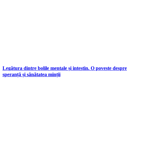
Legătura dintre bolile mentale și intestin. O poveste despre
speranță și sănătatea minții