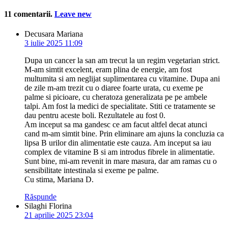
11
comentarii
.
Leave new
Decusara Mariana
3 iulie 2025 11:09
Dupa un cancer la san am trecut la un regim vegetarian strict.
M-am simtit excelent, eram plina de energie, am fost
multumita si am neglijat suplimentarea cu vitamine. Dupa ani
de zile m-am trezit cu o diaree foarte urata, cu exeme pe
palme si picioare, cu cheratoza generalizata pe pe ambele
talpi. Am fost la medici de specialitate. Stiti ce tratamente se
dau pentru aceste boli. Rezultatele au fost 0.
Am inceput sa ma gandesc ce am facut altfel decat atunci
cand m-am simtit bine. Prin eliminare am ajuns la concluzia ca
lipsa B urilor din alimentatie este cauza. Am inceput sa iau
complex de vitamine B si am introdus fibrele in alimentatie.
Sunt bine, mi-am revenit in mare masura, dar am ramas cu o
sensibilitate intestinala si exeme pe palme.
Cu stima, Mariana D.
Răspunde
Silaghi Florina
21 aprilie 2025 23:04