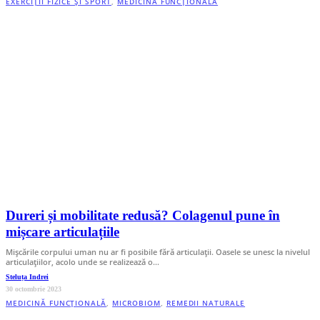
EXERCIȚII FIZICE ȘI SPORT
,
MEDICINĂ FUNCȚIONALĂ
Dureri și mobilitate redusă? Colagenul pune în
mișcare articulațiile
Mișcările corpului uman nu ar fi posibile fără articulații. Oasele se unesc la nivelul
articulațiilor, acolo unde se realizează o…
Steluța Indrei
30 octombrie 2023
MEDICINĂ FUNCȚIONALĂ
,
MICROBIOM
,
REMEDII NATURALE