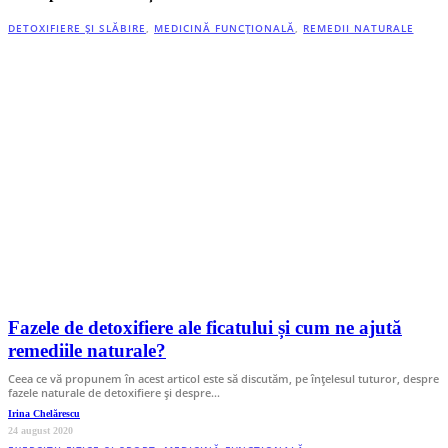
DETOXIFIERE ȘI SLĂBIRE
,
MEDICINĂ FUNCȚIONALĂ
,
REMEDII NATURALE
Fazele de detoxifiere ale ficatului și cum ne ajută
remediile naturale?
Ceea ce vă propunem în acest articol este să discutăm, pe înțelesul tuturor, despre
fazele naturale de detoxifiere și despre…
Irina Chelărescu
24 august 2020