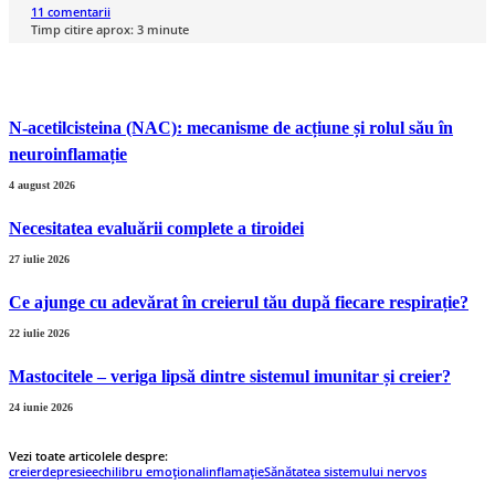
11
comentarii
Timp citire aprox:
3
minute
N-acetilcisteina (NAC): mecanisme de acțiune și rolul său în
neuroinflamație
4 august 2026
Necesitatea evaluării complete a tiroidei
27 iulie 2026
Ce ajunge cu adevărat în creierul tău după fiecare respirație?
22 iulie 2026
Mastocitele – veriga lipsă dintre sistemul imunitar și creier?
24 iunie 2026
Vezi toate articolele despre:
creier
depresie
echilibru emoțional
inflamație
Sănătatea sistemului nervos