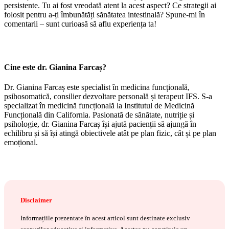
persistente. Tu ai fost vreodată atent la acest aspect? Ce strategii ai
folosit pentru a-ți îmbunătăți sănătatea intestinală? Spune-mi în
comentarii – sunt curioasă să aflu experiența ta!
Cine este dr. Gianina Farcaș?
Dr. Gianina Farcaș este specialist în medicina funcțională,
psihosomatică, consilier dezvoltare personală și terapeut IFS. S-a
specializat în medicină funcțională la Institutul de Medicină
Funcțională din California. Pasionată de sănătate, nutriție și
psihologie, dr. Gianina Farcaș își ajută pacienții să ajungă în
echilibru și să își atingă obiectivele atât pe plan fizic, cât și pe plan
emoțional.
Disclaimer
Informațiile prezentate în acest articol sunt destinate exclusiv