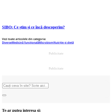
SIBO: Ce știm și ce încă descoperim?
Vezi toate articolele din categoria:
Diverse
Medicină funcțională
Microbiom
Nutriție și dietă
Publicitate
Publicitate
Te-ar putea interesa și: