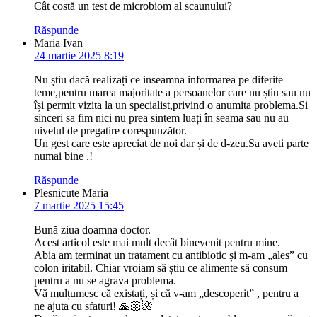
Cât costă un test de microbiom al scaunului?
Răspunde
Maria Ivan
24 martie 2025 8:19
Nu știu dacă realizați ce inseamna informarea pe diferite
teme,pentru marea majoritate a persoanelor care nu știu sau nu
își permit vizita la un specialist,privind o anumita problema.Si
sinceri sa fim nici nu prea sintem luați în seama sau nu au
nivelul de pregatire corespunzător.
Un gest care este apreciat de noi dar și de d-zeu.Sa aveti parte
numai bine .!
Răspunde
Plesnicute Maria
7 martie 2025 15:45
Bună ziua doamna doctor.
Acest articol este mai mult decât binevenit pentru mine.
Abia am terminat un tratament cu antibiotic și m-am „ales” cu
colon iritabil. Chiar vroiam să știu ce alimente să consum
pentru a nu se agrava problema.
Vă mulțumesc că existați, și că v-am „descoperit” , pentru a
ne ajuta cu sfaturi! 🙏🏼🌺