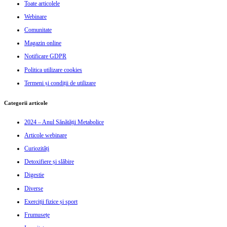
Toate articolele
Webinare
Comunitate
Magazin online
Notificare GDPR
Politica utilizare cookies
Termeni și condiții de utilizare
Categorii articole
2024 – Anul Sănătății Metabolice
Articole webinare
Curiozități
Detoxifiere și slăbire
Digestie
Diverse
Exerciții fizice și sport
Frumusețe