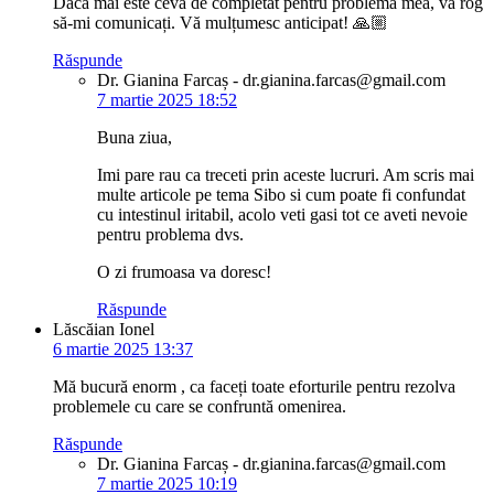
Dacă mai este ceva de completat pentru problema mea, vă rog
să-mi comunicați. Vă mulțumesc anticipat! 🙏🏼
Răspunde
Dr. Gianina Farcaș - dr.gianina.farcas@gmail.com
7 martie 2025 18:52
Buna ziua,
Imi pare rau ca treceti prin aceste lucruri. Am scris mai
multe articole pe tema Sibo si cum poate fi confundat
cu intestinul iritabil, acolo veti gasi tot ce aveti nevoie
pentru problema dvs.
O zi frumoasa va doresc!
Răspunde
Lăscăian Ionel
6 martie 2025 13:37
Mă bucură enorm , ca faceți toate eforturile pentru rezolva
problemele cu care se confruntă omenirea.
Răspunde
Dr. Gianina Farcaș - dr.gianina.farcas@gmail.com
7 martie 2025 10:19