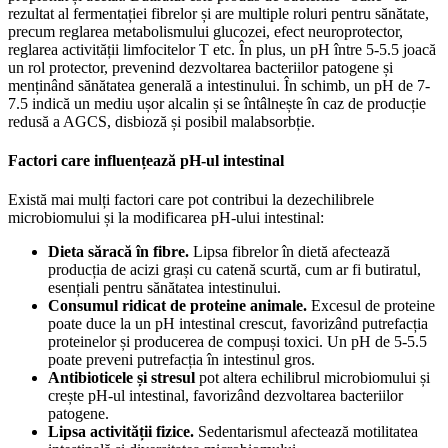
rezultat al fermentației fibrelor și are multiple roluri pentru sănătate,
precum reglarea metabolismului glucozei, efect neuroprotector,
reglarea activității limfocitelor T etc. În plus, un pH între 5-5.5 joacă
un rol protector, prevenind dezvoltarea bacteriilor patogene și
menținând sănătatea generală a intestinului. În schimb, un pH de 7-
7.5 indică un mediu ușor alcalin și se întâlnește în caz de producție
redusă a AGCS, disbioză și posibil malabsorbție.
Factori care influențează pH-ul intestinal
Există mai mulți factori care pot contribui la dezechilibrele
microbiomului și la modificarea pH-ului intestinal:
Dieta săracă în fibre.
Lipsa fibrelor în dietă afectează
producția de acizi grași cu catenă scurtă, cum ar fi butiratul,
esențiali pentru sănătatea intestinului.
Consumul ridicat de proteine animale.
Excesul de proteine
poate duce la un pH intestinal crescut, favorizând putrefacția
proteinelor și producerea de compuși toxici. Un pH de 5-5.5
poate preveni putrefacția în intestinul gros.
Antibioticele și stresul
pot altera echilibrul microbiomului și
crește pH-ul intestinal, favorizând dezvoltarea bacteriilor
patogene.
Lipsa activității fizice.
Sedentarismul afectează motilitatea