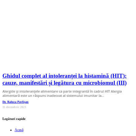
Ghidul complet al intoleranței la histamină (HIT):
cauze, manifestări și legătura cu microbiomul (III)
Alergiile şi intoleranţele alimentare ca parte integrantă în cadrul HIT Alergia
alimentară este un răspuns inadecvat al sistemului imunitar la…
Dr. Raluca Pavlișan
11 decembrie 2023
Legături rapide
Acasă