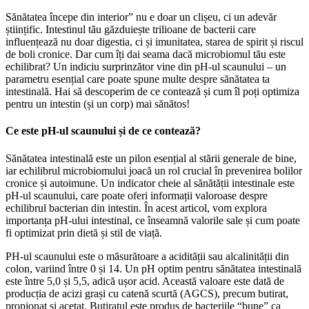
Sănătatea începe din interior” nu e doar un clișeu, ci un adevăr
științific. Intestinul tău găzduiește trilioane de bacterii care
influențează nu doar digestia, ci și imunitatea, starea de spirit și riscul
de boli cronice. Dar cum îți dai seama dacă microbiomul tău este
echilibrat? Un indiciu surprinzător vine din pH-ul scaunului – un
parametru esențial care poate spune multe despre sănătatea ta
intestinală. Hai să descoperim de ce contează și cum îl poți optimiza
pentru un intestin (și un corp) mai sănătos!
Ce este pH-ul scaunului și de ce contează?
Sănătatea intestinală este un pilon esențial al stării generale de bine,
iar echilibrul microbiomului joacă un rol crucial în prevenirea bolilor
cronice și autoimune. Un indicator cheie al sănătății intestinale este
pH-ul scaunului, care poate oferi informații valoroase despre
echilibrul bacterian din intestin. În acest articol, vom explora
importanța pH-ului intestinal, ce înseamnă valorile sale și cum poate
fi optimizat prin dietă și stil de viață.
PH-ul scaunului este o măsurătoare a acidității sau alcalinității din
colon, variind între 0 și 14. Un pH optim pentru sănătatea intestinală
este între 5,0 și 5,5, adică ușor acid. Această valoare este dată de
producția de acizi grași cu catenă scurtă (AGCS), precum butirat,
propionat și acetat. Butiratul este produs de bacteriile “bune” ca