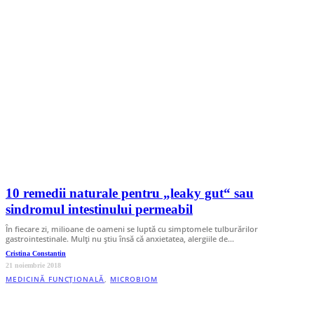
10 remedii naturale pentru „leaky gut“ sau
sindromul intestinului permeabil
În fiecare zi, milioane de oameni se luptă cu simptomele tulburărilor
gastrointestinale. Mulți nu știu însă că anxietatea, alergiile de…
Cristina Constantin
21 noiembrie 2018
MEDICINĂ FUNCȚIONALĂ
,
MICROBIOM