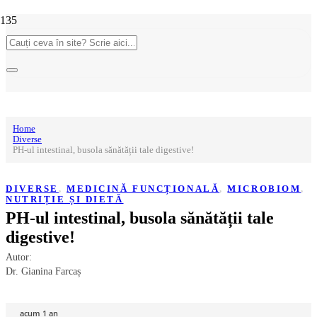
Home
Diverse
PH-ul intestinal, busola sănătății tale digestive!
DIVERSE
,
MEDICINĂ FUNCȚIONALĂ
,
MICROBIOM
,
NUTRIȚIE ȘI DIETĂ
PH-ul intestinal, busola sănătății tale
digestive!
Autor:
Dr. Gianina Farcaș
acum 1 an