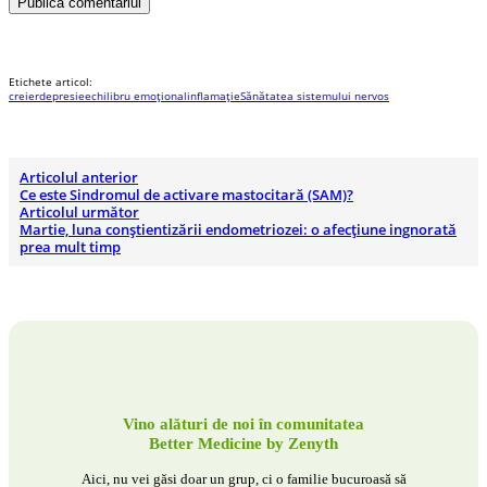
Publică comentariul
Etichete articol:
creier
depresie
echilibru emoțional
inflamație
Sănătatea sistemului nervos
Articolul anterior
Ce este Sindromul de activare mastocitară (SAM)?
Articolul următor
Martie, luna conștientizării endometriozei: o afecțiune ingnorată
prea mult timp
Vino alături de noi în comunitatea
Better Medicine by Zenyth
Aici, nu vei găsi doar un grup, ci o familie bucuroasă să