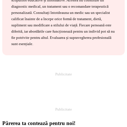
scopurilor educative și informative. Acestea nu constituie un
diagnostic medical, un tratament sau o recomandare terapeutică
personalizată. Consultați întotdeauna un medic sau un specialist
calificat înainte de a începe orice formă de tratament, dietă,
supliment sau modificare a stilului de viață. Fiecare persoană este
diferită, iar abordările care funcționează pentru un individ pot să nu
fie potrivite pentru altul. Evaluarea și supravegherea profesională
sunt esențiale.
Publicitate
Publicitate
Părerea ta contează pentru noi!