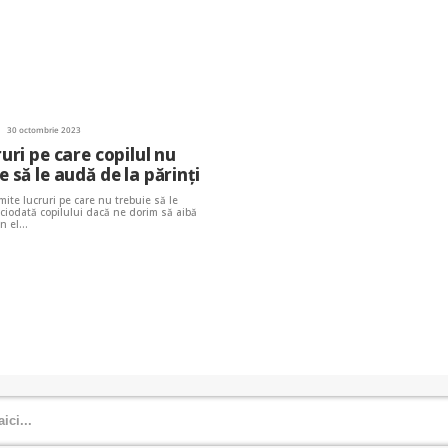
30 octombrie 2023
ruri pe care copilul nu
e să le audă de la părinți
mite lucruri pe care nu trebuie să le
iodată copilului dacă ne dorim să aibă
în el…