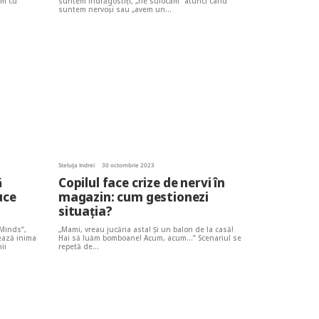
im cu
suntem îndrăgostiţi, „ne sufocăm” atunci când
suntem nervoşi sau „avem un…
Steluța Indrei
30 octombrie 2023
ă
Copilul face crize de nervi în
uce
magazin: cum gestionezi
situația?
 Minds“,
„Mami, vreau jucăria asta! Și un balon de la casă!
rează inima
Hai să luăm bomboane! Acum, acum…” Scenariul se
ii
repetă de…