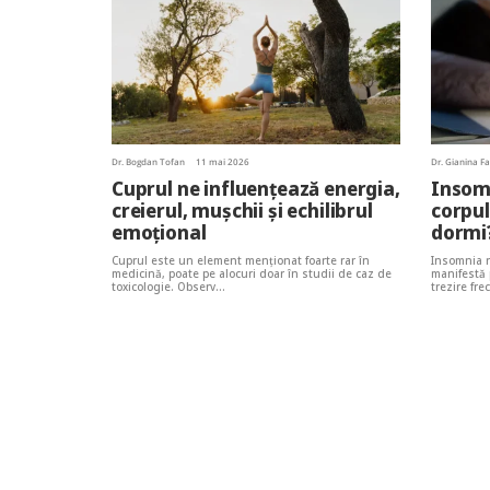
Dr. Bogdan Tofan
11 mai 2026
Dr. Gianina F
Cuprul ne influențează energia,
Insomn
creierul, mușchii și echilibrul
corpul
emoțional
dormi
Cuprul este un element menţionat foarte rar în
Insomnia r
medicină, poate pe alocuri doar în studii de caz de
manifestă 
toxicologie. Observ…
trezire fr