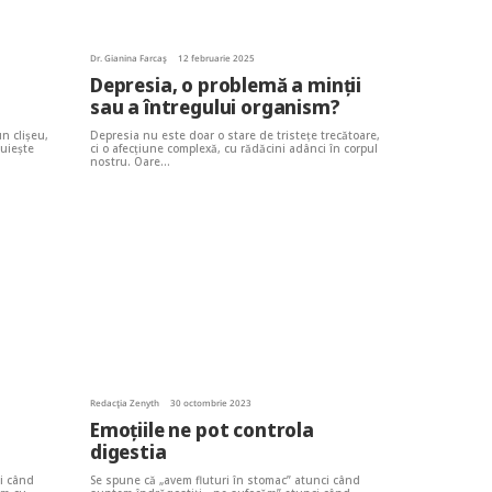
Dr. Gianina Farcaș
12 februarie 2025
Depresia, o problemă a minții
sau a întregului organism?
n clișeu,
Depresia nu este doar o stare de tristețe trecătoare,
duiește
ci o afecțiune complexă, cu rădăcini adânci în corpul
nostru. Oare…
Redacția Zenyth
30 octombrie 2023
Emoțiile ne pot controla
digestia
ci când
Se spune că „avem fluturi în stomac” atunci când