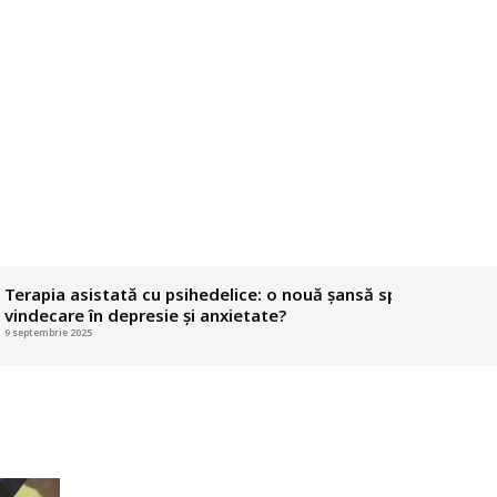
ia asistată cu psihedelice: o nouă șansă spre
Ce se ascunde
care în depresie și anxietate?
16 iulie 2025
brie 2025