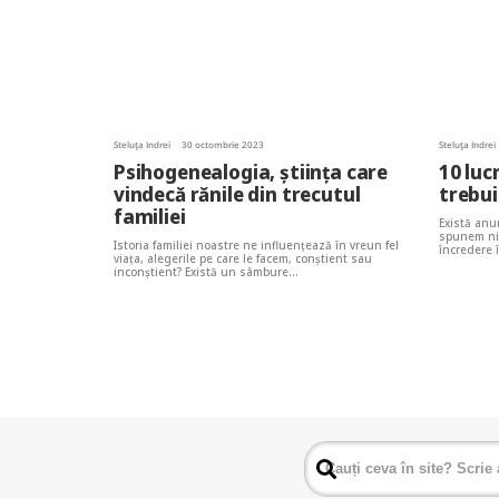
Steluța Indrei
30 octombrie 2023
Steluța Indrei
Psihogenealogia, știința care
10 luc
vindecă rănile din trecutul
trebui
familiei
Există anu
spunem nic
Istoria familiei noastre ne influențează în vreun fel
încredere 
viața, alegerile pe care le facem, conștient sau
inconștient? Există un sâmbure…