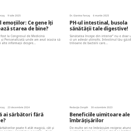
arcaș
9 iulie 2025
Dr. Gianina Farcaș
6 martie 2025
 emoțiilor: Ce gene îți
PH-ul intestinal, busola
ază starea de bine?
sănătății tale digestive!
fost la Congresul de Medicină
Sănătatea începe din interior” nu e doar u
ă și Personalizată unde am avut ocazia să
ci un adevăr științific. Intestinul tău găz
i alte informații despre…
trilioane de bacterii care…
arcaș
23 decembrie 2024
Redacția Zenyth
30 octombrie 2023
 ai sărbători fără
Beneficiile uimitoare ale
te?
îmbrățișărilor
rbătorilor poate fi atât magică, cât și
De multe ori ne îmbrățișăm reciproc atun