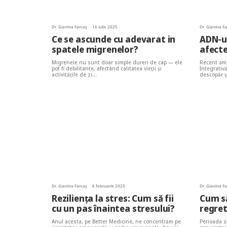
Dr. Gianina Farcaș
16 iulie 2025
Dr. Gianina F
Ce se ascunde cu adevarat in
ADN-ul
spatele migrenelor?
afecte
Migrenele nu sunt doar simple dureri de cap — ele
Recent am 
pot fi debilitante, afectând calitatea vieții și
Integrativ
activitățile de zi…
descopăr ș
Dr. Gianina Farcaș
6 februarie 2025
Dr. Gianina F
Reziliența la stres: Cum să fii
Cum să
cu un pas înaintea stresului?
regre
Anul acesta, pe Better Medicine, ne concentrăm pe
Perioada să