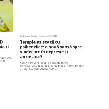
Dr. Gianina Farcaș
9 septembrie 2025
BD
Terapia asistată cu
ie și
psihedelice: o nouă șansă spre
vindecare în depresie și
anxietate?
 sănătatea
le pe
Astăzi vom vorbi despre o terapie foarte
controversată în Europa, dar la modă în SUA. Terapia
asistată cu psihedelice este…