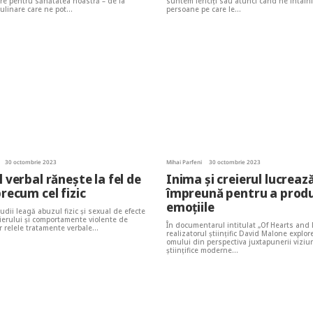
re pentru sănătatea noastră – de la
suntem fericiți sau atunci când ne întâln
 culinare care ne pot…
persoane pe care le…
30 octombrie 2023
Mihai Parfeni
30 octombrie 2023
 verbal rănește la fel de
Inima și creierul lucreaz
recum cel fizic
împreună pentru a prod
emoțiile
udii leagă abuzul fizic și sexual de efecte
ierului și comportamente violente de
În documentarul intitulat „Of Hearts and
r relele tratamente verbale…
realizatorul științific David Malone explo
omului din perspectiva juxtapunerii viziun
științifice moderne…