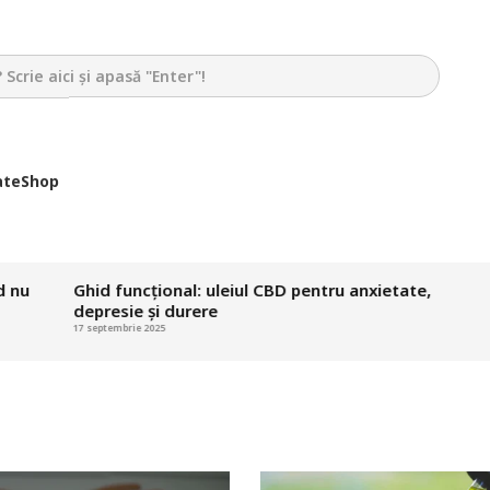
ate
Shop
Ghid funcțional: uleiul CBD pentru anxietate,
Terap
depresie și durere
vinde
17 septembrie 2025
9 septem