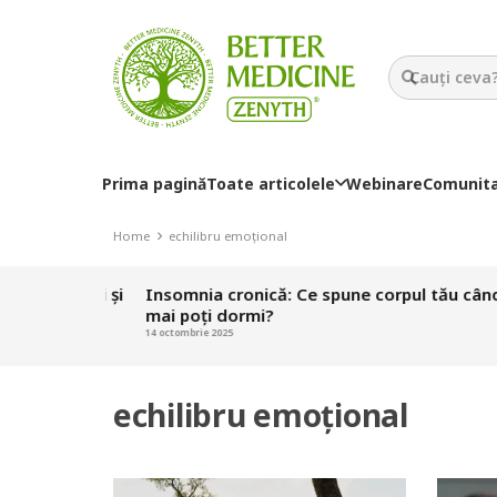
Prima pagină
Toate articolele
Webinare
Comunit
Home
echilibru emoțional
mușchii și
Insomnia cronică: Ce spune corpul tău când nu
mai poți dormi?
14 octombrie 2025
echilibru emoțional