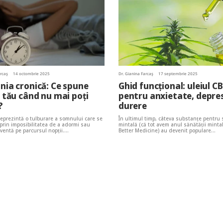
arcaș
14 octombrie 2025
Dr. Gianina Farcaș
17 septembrie 2025
ia cronică: Ce spune
Ghid funcțional: uleiul C
 tău când nu mai poți
pentru anxietate, depres
?
durere
eprezintă o tulburare a somnului care se
În ultimul timp, câteva substanțe pentru
prin imposibilitatea de a adormi sau
mintală (că tot avem anul sănătății minta
ecventă pe parcursul nopții.…
Better Medicine) au devenit populare…