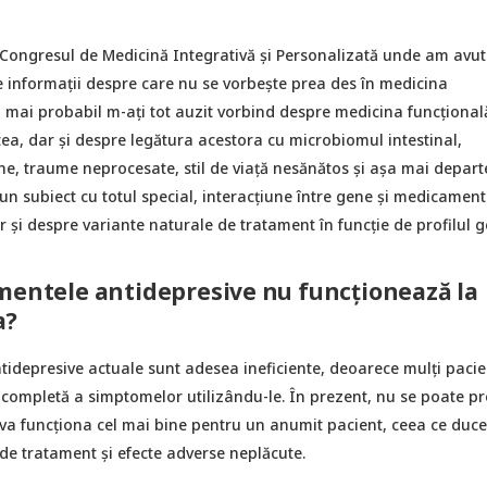
 Congresul de Medicină Integrativă și Personalizată unde am avut
e informații despre care nu se vorbește prea des în medicina
 mai probabil m-ați tot auzit vorbind despre medicina funcțională
ea, dar și despre legătura acestora cu microbiomul intestinal,
e, traume neprocesate, stil de viață nesănătos și așa mai departe
n subiect cu totul special, interacțiune între gene și medicament
r și despre variante naturale de tratament în funcție de profilul g
mentele antidepresive nu funcționează la
a?
idepresive actuale sunt adesea ineficiente, deoarece mulți pacie
 completă a simptomelor utilizându-le. În prezent, nu se poate pr
 va funcționa cel mai bine pentru un anumit pacient, ceea ce duce
 de tratament și efecte adverse neplăcute.