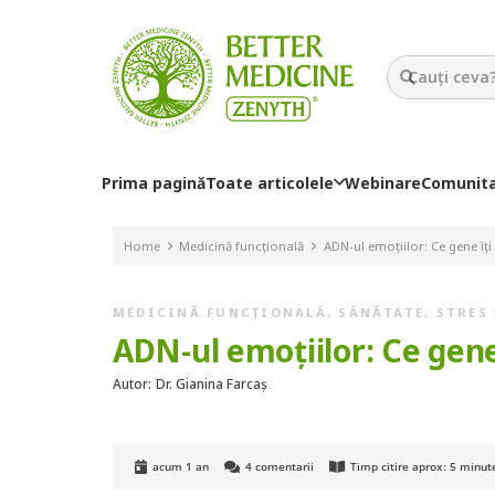
Prima pagină
Toate articolele
Webinare
Comunit
Home
Medicină funcțională
ADN-ul emoțiilor: Ce gene îți
MEDICINĂ FUNCȚIONALĂ
,
SĂNĂTATE
,
STRES
ADN-ul emoțiilor: Ce gene
Autor:
Dr. Gianina Farcaș
acum 1 an
4
comentarii
Timp citire aprox:
5
minut