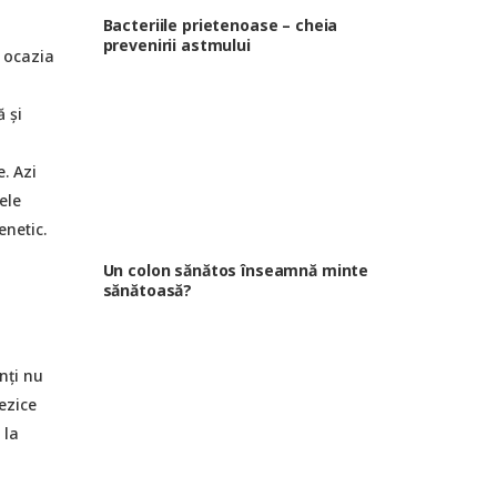
Bacteriile prietenoase – cheia
prevenirii astmului
 ocazia
 și
. Azi
ele
enetic.
Un colon sănătos înseamnă minte
sănătoasă?
nți nu
ezice
 la