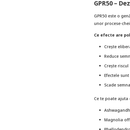
GPR50 – Dez
GPR50 este o genă 
unor procese-cheie
Ce efecte are po
Crește eliber
Reduce semna
Crește riscul
Efectele sunt
Scade semnal
Ce te poate ajuta 
Ashwagandha
Magnolia offi
Phellodendro