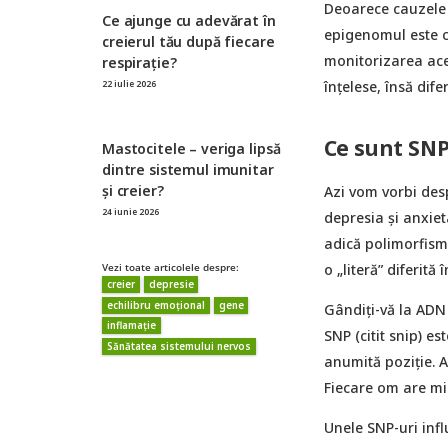
Deoarece cauzele t
Ce ajunge cu adevărat în
epigenomul este c
creierul tău după fiecare
monitorizarea ace
respirație?
înțelese, însă dife
22 iulie 2026
Ce sunt SNP
Mastocitele – veriga lipsă
dintre sistemul imunitar
și creier?
Azi vom vorbi desp
24 iunie 2026
depresia și anxie
adică polimorfism 
o „literă” diferită
Vezi toate articolele despre:
creier
depresie
echilibru emoțional
gene
Gândiți-vă la ADN c
inflamație
SNP (citit snip) es
Sănătatea sistemului nervos
anumită poziție. A
Fiecare om are mil
Unele SNP-uri inf