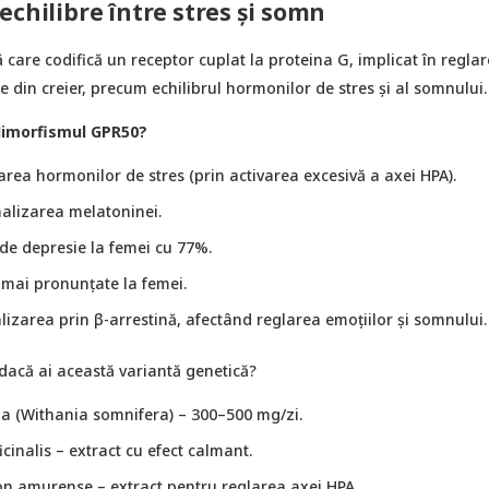
echilibre între stres și somn
care codifică un receptor cuplat la proteina G, implicat în regla
 din creier, precum echilibrul hormonilor de stres și al somnului.
limorfismul GPR50?
area hormonilor de stres (prin activarea excesivă a axei HPA).
lizarea melatoninei.
 de depresie la femei cu 77%.
 mai pronunțate la femei.
izarea prin β-arrestină, afectând reglarea emoțiilor și somnului.
dacă ai această variantă genetică?
 (Withania somnifera) – 300–500 mg/zi.
cinalis – extract cu efect calmant.
n amurense – extract pentru reglarea axei HPA.