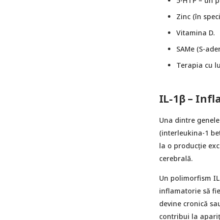
5-HTP – un pr
Zinc (în spec
Vitamina D.
SAMe (S-aden
Terapia cu lu
IL-1β – Inf
Una dintre genele 
(interleukina-1 be
la o producție exc
cerebrală.
Un polimorfism IL
inflamatorie să fi
devine cronică sau
contribui la apari