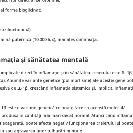
ecursor direct al serotoninei.
ial forma bisglicinat).
ozilmetionină).
mină puternică (10.000 lux), mai ales dimineața.
lamația și sănătatea mentală
implicate direct în inflamație și în sănătatea creierului este IL-1β
ta). Anumite variante genetice (polimorfisme) ale acestei gene po
esivă de IL-1β, crescând inflamația sistemică și, implicit, inflamaț
-1β este o variație genetică ce poate face ca această moleculă
e produsă în cantități mai mari decât normal. Atunci când inflama
 exagerată, poate afecta negativ funcționarea creierului și poat
ția sau agravarea unor tulburări mintale.