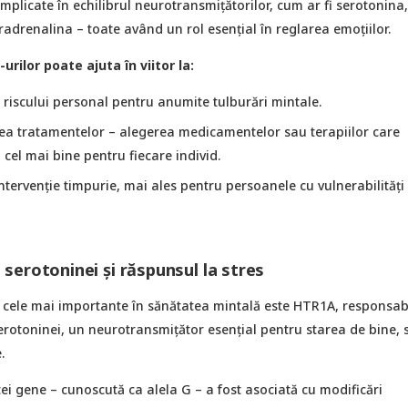
mplicate în echilibrul neurotransmițătorilor, cum ar fi serotonina,
drenalina – toate având un rol esențial în reglarea emoțiilor.
rilor poate ajuta în viitor la:
 riscului personal pentru anumite tulburări mintale.
ea tratamentelor – alegerea medicamentelor sau terapiilor care
cel mai bine pentru fiecare individ.
intervenție timpurie, mai ales pentru persoanele cu vulnerabilități
serotoninei și răspunsul la stres
 cele mai importante în sănătatea mintală este HTR1A, responsab
erotoninei, un neurotransmițător esențial pentru starea de bine,
.
ei gene – cunoscută ca alela G – a fost asociată cu modificări