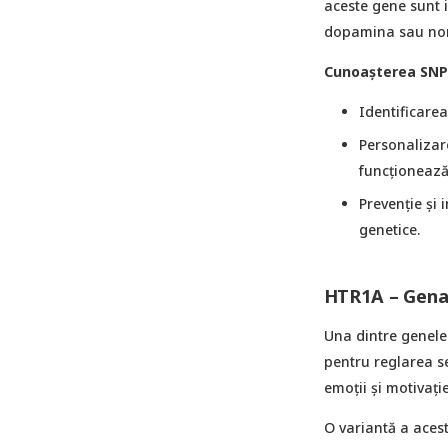
aceste gene sunt i
dopamina sau nora
Cunoașterea SNP-u
Identificarea
Personalizar
funcționează 
Prevenție și 
genetice.
HTR1A – Gena 
Una dintre genele
pentru reglarea s
emoții și motivație
O variantă a acest