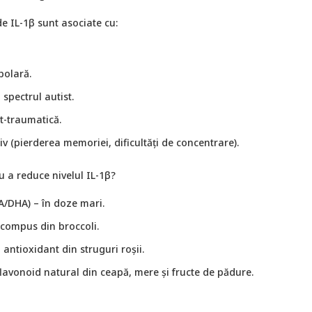
de IL-1β sunt asociate cu:
polară.
 spectrul autist.
t-traumatică.
iv (pierderea memoriei, dificultăți de concentrare).
u a reduce nivelul IL-1β?
/DHA) – în doze mari.
 compus din broccoli.
 antioxidant din struguri roșii.
lavonoid natural din ceapă, mere și fructe de pădure.