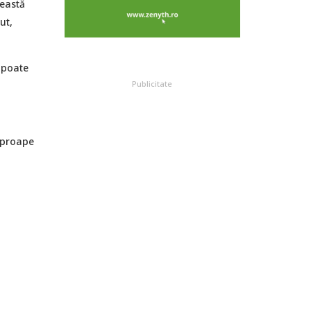
ceastă
ut,
e poate
Publicitate
aproape