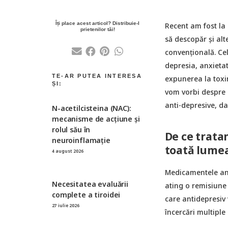
Recent am fost la
să descopăr și alt
convențională. Cel
depresia, anxietat
expunerea la toxin
vom vorbi despre u
anti-depresive, da
N-acetilcisteina (NAC):
mecanisme de acțiune și
rolul său în
De ce trata
neuroinflamație
toată lume
4 august 2026
Medicamentele ant
Necesitatea evaluării
ating o remisiune
complete a tiroidei
care antidepresiv
27 iulie 2026
încercări multiple