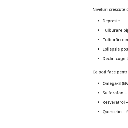
Niveluri crescute 
Depresie.
Tulburare bi
Tulburări din
Epilepsie pos
Declin cognit
Ce poți face pentr
Omega-3 (EPA
Sulforafan –
Resveratrol –
Quercetin – f