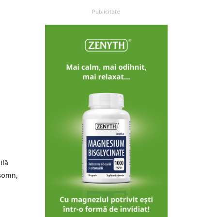
Publicitate
ilă
 somn,