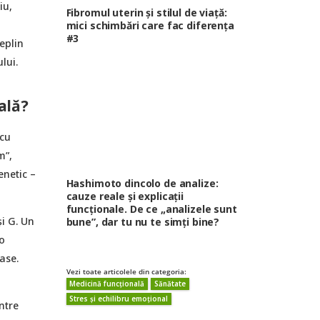
iu,
Fibromul uterin și stilul de viață:
mici schimbări care fac diferența
#3
eplin
lui.
ală?
 cu
m”,
enetic –
Hashimoto dincolo de analize:
cauze reale și explicații
funcționale. De ce „analizele sunt
și G. Un
bune”, dar tu nu te simți bine?
-o
ase.
Vezi toate articolele din categoria:
Medicină funcțională
Sănătate
Stres și echilibru emoțional
ntre