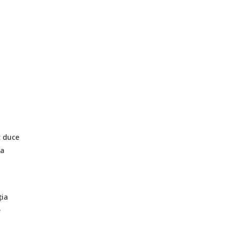
t duce
ia
ția
e