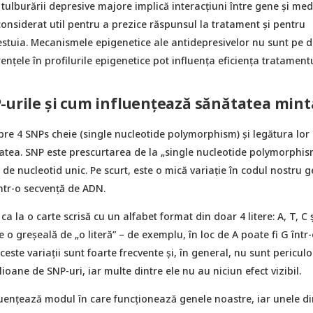
ulburării depresive majore implică interacțiuni între gene și med
onsiderat util pentru a prezice răspunsul la tratament și pentru
stuia. Mecanismele epigenetice ale antidepresivelor nu sunt pe d
rențele în profilurile epigenetice pot influența eficiența tratamentu
-urile și cum influențează sănătatea mint
re 4 SNPs cheie (single nucleotide polymorphism) și legătura lor
tatea. SNP este prescurtarea de la „single nucleotide polymorphis
de nucleotid unic. Pe scurt, este o mică variație în codul nostru g
 într-o secvență de ADN.
a la o carte scrisă cu un alfabet format din doar 4 litere: A, T, C 
te o greșeală de „o literă” – de exemplu, în loc de A poate fi G într
ceste variații sunt foarte frecvente și, în general, nu sunt periculo
ioane de SNP-uri, iar multe dintre ele nu au niciun efect vizibil.
luențează modul în care funcționează genele noastre, iar unele di