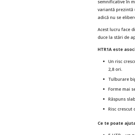
semnificative în 
variantă prezintă 
adică nu se eliber
Acest lucru face d
duce la stări de a
HTR1A este asoci
Un risc cres
2,8 ori.
Tulburare bi
Forme mai se
Răspuns slab
Risc crescut
Ce te poate ajut