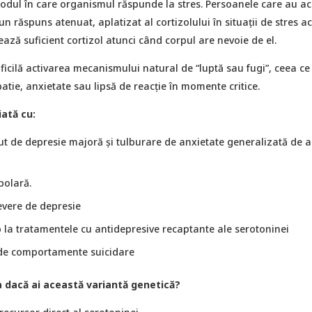
modul în care organismul răspunde la stres. Persoanele care au a
un răspuns atenuat, aplatizat al cortizolului în situații de stres ac
ează suficient cortizol atunci când corpul are nevoie de el.
ificilă activarea mecanismului natural de “luptă sau fugi”, ceea c
patie, anxietate sau lipsă de reacție în momente critice.
ată cu:
cut de depresie majoră și tulburare de anxietate generalizată de 
polară.
vere de depresie
 la tratamentele cu antidepresive recaptante ale serotoninei
 de comportamente suicidare
a dacă ai această variantă genetică?