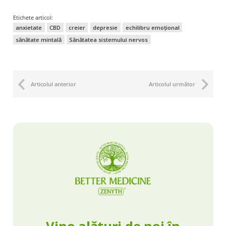
Etichete articol:
anxietate
CBD
creier
depresie
echilibru emoțional
sănătate mintală
Sănătatea sistemului nervos
Articolul anterior
Articolul următor
Vino alături de noi în