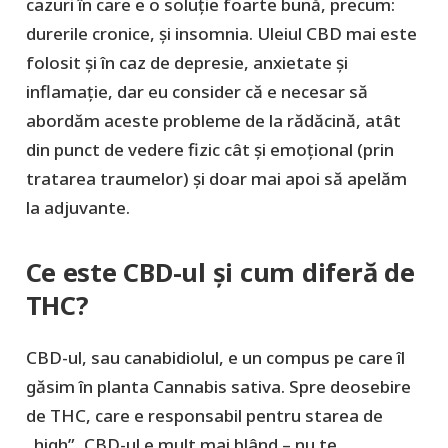
cazuri în care e o soluție foarte bună, precum:
durerile cronice, și insomnia. Uleiul CBD mai este
folosit și în caz de depresie, anxietate și
inflamație, dar eu consider că e necesar să
abordăm aceste probleme de la rădăcină, atât
din punct de vedere fizic cât și emoțional (prin
tratarea traumelor) și doar mai apoi să apelăm
la adjuvante.
Ce este CBD-ul și cum diferă de
THC?
CBD-ul, sau canabidiolul, e un compus pe care îl
găsim în planta Cannabis sativa. Spre deosebire
de THC, care e responsabil pentru starea de
„high”, CBD-ul e mult mai blând – nu te