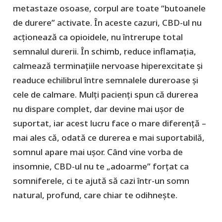
metastaze osoase, corpul are toate “butoanele
de durere” activate. În aceste cazuri, CBD-ul nu
acționează ca opioidele, nu întrerupe total
semnalul durerii. În schimb, reduce inflamația,
calmează terminațiile nervoase hiperexcitate și
readuce echilibrul între semnalele dureroase și
cele de calmare. Mulți pacienți spun că durerea
nu dispare complet, dar devine mai ușor de
suportat, iar acest lucru face o mare diferență –
mai ales că, odată ce durerea e mai suportabilă,
somnul apare mai ușor. Când vine vorba de
insomnie, CBD-ul nu te „adoarme” forțat ca
somniferele, ci te ajută să cazi într-un somn
natural, profund, care chiar te odihnește.