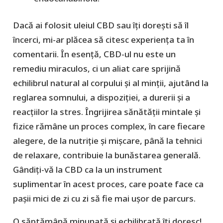
Dacă ai folosit uleiul CBD sau îți dorești să îl
încerci, mi-ar plăcea să citesc experiența ta în
comentarii. În esență, CBD-ul nu este un
remediu miraculos, ci un aliat care sprijină
echilibrul natural al corpului și al minții, ajutând la
reglarea somnului, a dispoziției, a durerii și a
reacțiilor la stres. Îngrijirea sănătății mintale și
fizice rămâne un proces complex, în care fiecare
alegere, de la nutriție și mișcare, până la tehnici
de relaxare, contribuie la bunăstarea generală.
Gândiți-vă la CBD ca la un instrument
suplimentar în acest proces, care poate face ca
pașii mici de zi cu zi să fie mai ușor de parcurs.
O săptămână minunată și echilibrată îți doresc!