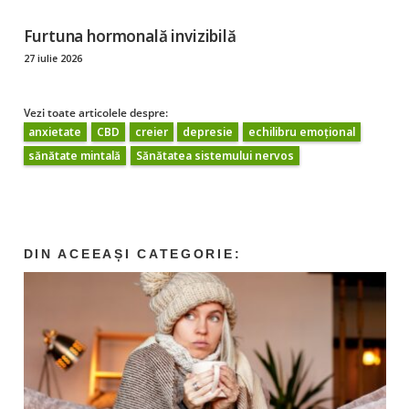
Furtuna hormonală invizibilă
27 iulie 2026
Vezi toate articolele despre:
anxietate
CBD
creier
depresie
echilibru emoțional
sănătate mintală
Sănătatea sistemului nervos