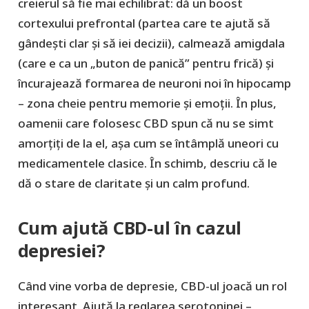
creierul să fie mai echilibrat: dă un boost
cortexului prefrontal (partea care te ajută să
gândești clar și să iei decizii), calmează amigdala
(care e ca un „buton de panică” pentru frică) și
încurajează formarea de neuroni noi în hipocamp
– zona cheie pentru memorie și emoții. În plus,
oamenii care folosesc CBD spun că nu se simt
amorțiți de la el, așa cum se întâmplă uneori cu
medicamentele clasice. În schimb, descriu că le
dă o stare de claritate și un calm profund.
Cum ajută CBD-ul în cazul
depresiei?
Când vine vorba de depresie, CBD-ul joacă un rol
interesant. Ajută la reglarea serotoninei –