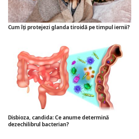
Cum îți protejezi glanda tiroidă pe timpul iernii?
Disbioza, candida: Ce anume determină
dezechilibrul bacterian?