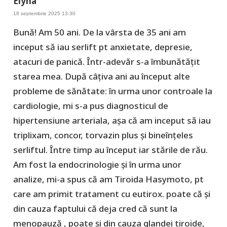
Elyna
18 septembrie 2025 13:30
Bună! Am 50 ani. De la vârsta de 35 ani am
inceput să iau serlift pt anxietate, depresie,
atacuri de panică. Într-adevăr s-a îmbunătățit
starea mea. După câțiva ani au început alte
probleme de sănătate: în urma unor controale la
cardiologie, mi s-a pus diagnosticul de
hipertensiune arteriala, așa că am inceput să iau
triplixam, concor, torvazin plus și bineînțeles
serliftul. Între timp au început iar stările de rău.
Am fost la endocrinologie și în urma unor
analize, mi-a spus că am Tiroida Hasymoto, pt
care am primit tratament cu eutirox. poate că și
din cauza faptului că deja cred că sunt la
menopauză , poate și din cauza glandei tiroide,