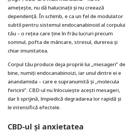
amețește, nu dă halucinații și nu creează
dependență. În schimb, e ca un fel de modulator
subtil pentru sistemul endocanabinoid al corpului
tău – o rețea care ține în frâu lucruri precum
somnul, pofta de mâncare, stresul, durerea și
chiar imunitatea.
Corpul tău produce deja propriii lui „mesageri” de
bine, numiți endocanabinoizi, iar unul dintre ei e
anandamida – care e supranumită și „molecula
fericirii”. CBD-ul nu înlocuiește acești mesageri,
dar îi sprijină, împiedică degradarea lor rapidă și
le intensifică efectele.
CBD-ul și anxietatea