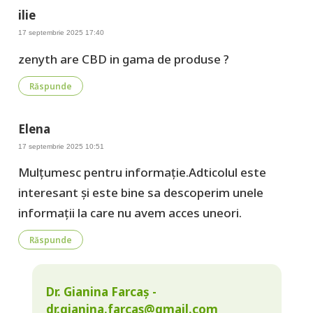
ilie
17 septembrie 2025 17:40
zenyth are CBD in gama de produse ?
Răspunde
Elena
17 septembrie 2025 10:51
Mulțumesc pentru informație.Adticolul este
interesant și este bine sa descoperim unele
informații la care nu avem acces uneori.
Răspunde
Dr. Gianina Farcaș -
dr.gianina.farcas@gmail.com