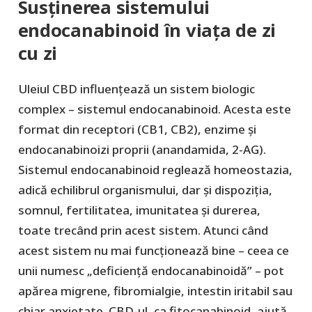
Susținerea sistemului
endocanabinoid în viața de zi
cu zi
Uleiul CBD influențează un sistem biologic
complex – sistemul endocanabinoid. Acesta este
format din receptori (CB1, CB2), enzime și
endocanabinoizi proprii (anandamida, 2-AG).
Sistemul endocanabinoid reglează homeostazia,
adică echilibrul organismului, dar și dispoziția,
somnul, fertilitatea, imunitatea și durerea,
toate trecând prin acest sistem. Atunci când
acest sistem nu mai funcționează bine – ceea ce
unii numesc „deficiență endocanabinoidă” – pot
apărea migrene, fibromialgie, intestin iritabil sau
chiar anxietate. CBD-ul, ca fitocanabinoid, ajută