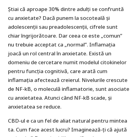
Știai că aproape 30% dintre adulți se confruntă
cu anxietate? Dacă punem la socoteală și
adolescenții sau preadolescenții, cifrele sunt
chiar îngrijorătoare. Dar ceea ce este „comun”
nu trebuie acceptat ca „normal”. Inflamația
joacă un rol central în anxietate. Există un
domeniu de cercetare numit modelul citokinelor
pentru funcția cognitivă, care arată cum
inflamația afectează creierul. Nivelurile crescute
de NF-kB, o moleculă inflamatorie, sunt asociate
cu anxietatea. Atunci când NF-kB scade, și
anxietatea se reduce.
CBD-ul e ca un fel de aliat natural pentru mintea
ta. Cum face acest lucru? Imaginează-ți că ajută