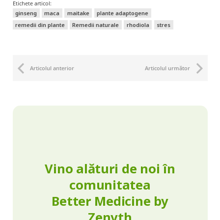
Etichete articol:
ginseng
maca
maitake
plante adaptogene
remedii din plante
Remedii naturale
rhodiola
stres
Articolul anterior
Articolul următor
Vino alături de noi în
comunitatea
Better Medicine by
Zenyth