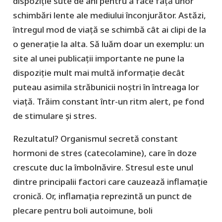
dispoziție sute de ani pentru a face față unor
schimbări lente ale mediului înconjurător. Astăzi,
întregul mod de viață se schimbă cât ai clipi de la
o generație la alta. Să luăm doar un exemplu: un
site al unei publicații importante ne pune la
dispoziție mult mai multă informație decât
puteau asimila străbunicii noștri în întreaga lor
viață. Trăim constant într-un ritm alert, pe fond
de stimulare și stres.
Rezultatul? Organismul secretă constant
hormoni de stres (catecolamine), care în doze
crescute duc la îmbolnăvire. Stresul este unul
dintre principalii factori care cauzează inflamație
cronică. Or, inflamația reprezintă un punct de
plecare pentru boli autoimune, boli