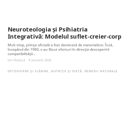
Neuroteologia și Psihiatria
Integrativă: Modelul suflet-creier-corp
Mult timp, știința oficială a fost dominată de materialism. Însă,
începând din 1960, s-au făcut eforturi în direcția descoperirii
compatibilității…
Ion Vlăducă
9 ianuarie 2026
DETOXIFIERE ȘI SLĂBIRE
,
NUTRIȚIE ȘI DIETĂ
,
REMEDII NATURALE