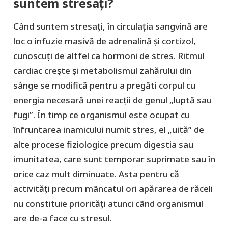
suntem stresați?
Când suntem stresați, în circulația sangvină are
loc o infuzie masivă de adrenalină și cortizol,
cunoscuți de altfel ca hormoni de stres. Ritmul
cardiac crește și metabolismul zahărului din
sânge se modifică pentru a pregăti corpul cu
energia necesară unei reacții de genul „luptă sau
fugi”. În timp ce organismul este ocupat cu
înfruntarea inamicului numit stres, el „uită” de
alte procese fiziologice precum digestia sau
imunitatea, care sunt temporar suprimate sau în
orice caz mult diminuate. Asta pentru că
activități precum mâncatul ori apărarea de răceli
nu constituie priorități atunci când organismul
are de-a face cu stresul.