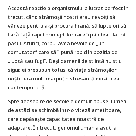
Această reacție a organismului a lucrat perfect în
trecut, când strămoșii noștri erau nevoiți să
vâneze pentru a-și procura hrană, să lupte ori să
facă față rapid primejdiilor care îi pândeau la tot
pasul. Atunci, corpul avea nevoie de „un
comutator” care să îl pună rapid în poziția de
„luptă sau fugi”. Deși oamenii de știință nu știu
sigur, ei presupun totuși că viața strămoșilor
noștri era mult mai puțin stresantă decât cea
contemporană.
Spre deosebire de secolele demult apuse, lumea
de astăzi se schimbă într-o viteză amețitoare,
care depășește capacitatea noastră de
adaptare. În trecut, genomul uman a avut la