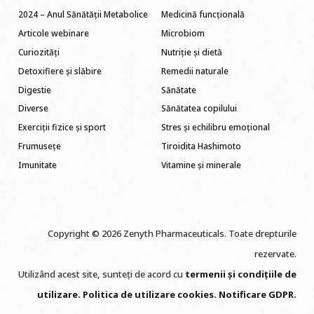
2024 – Anul Sănătății Metabolice
Medicină funcțională
Articole webinare
Microbiom
Curiozități
Nutriție și dietă
Detoxifiere și slăbire
Remedii naturale
Digestie
Sănătate
Diverse
Sănătatea copilului
Exerciții fizice și sport
Stres și echilibru emoțional
Frumusețe
Tiroidita Hashimoto
Imunitate
Vitamine și minerale
Copyright © 2026 Zenyth Pharmaceuticals. Toate drepturile
rezervate.
Utilizând acest site, sunteți de acord cu
termenii și condițiile de
utilizare
.
Politica de utilizare cookie
s
.
Notificare GDPR
.