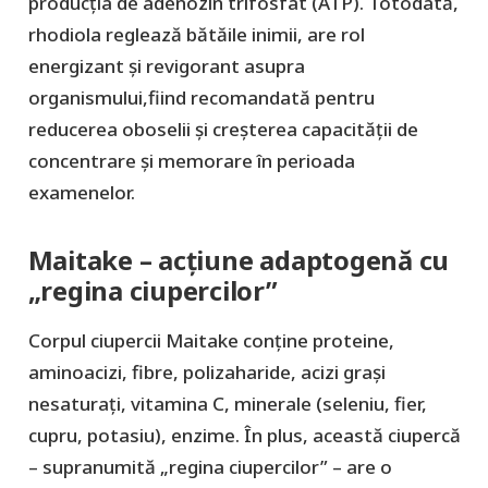
producția de adenozin trifosfat (ATP). Totodată,
rhodiola reglează bătăile inimii, are rol
energizant și revigorant asupra
organismului,fiind recomandată pentru
reducerea oboselii și creșterea capacității de
concentrare și memorare în perioada
examenelor.
Maitake – acțiune adaptogenă cu
„regina ciupercilor”
Corpul ciupercii Maitake conține proteine,
aminoacizi, fibre, polizaharide, acizi grași
nesaturați, vitamina C, minerale (seleniu, fier,
cupru, potasiu), enzime. În plus, această ciupercă
– supranumită „regina ciupercilor” – are o