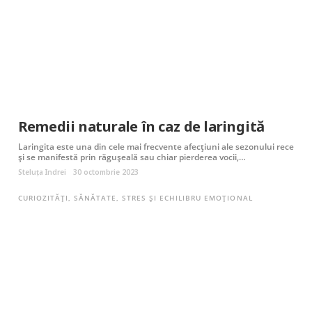
Remedii naturale în caz de laringită
Laringita este una din cele mai frecvente afecțiuni ale sezonului rece
și se manifestă prin răgușeală sau chiar pierderea vocii,…
Steluța Indrei
30 octombrie 2023
CURIOZITĂȚI
,
SĂNĂTATE
,
STRES ȘI ECHILIBRU EMOȚIONAL