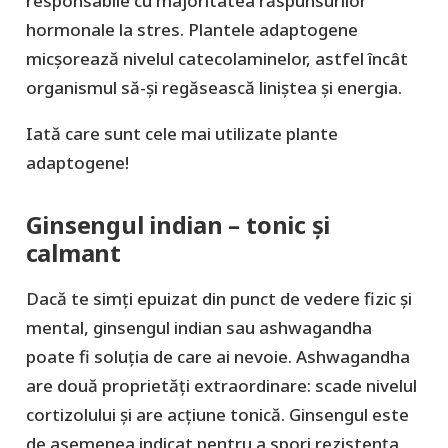
responsabile cu majoritatea răspunsurilor
hormonale la stres. Plantele adaptogene
micșorează nivelul catecolaminelor, astfel încât
organismul să-și regăsească liniștea și energia.
Iată care sunt cele mai utilizate plante
adaptogene!
Ginsengul indian – tonic și
calmant
Dacă te simți epuizat din punct de vedere fizic și
mental, ginsengul indian sau ashwagandha
poate fi soluția de care ai nevoie. Ashwagandha
are două proprietăți extraordinare: scade nivelul
cortizolului și are acțiune tonică. Ginsengul este
de asemenea indicat pentru a spori rezistența