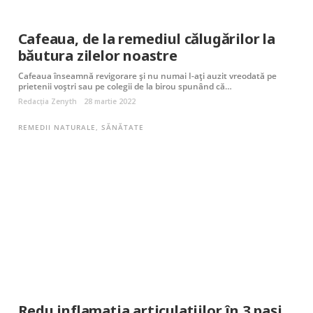
Cafeaua, de la remediul călugărilor la
băutura zilelor noastre
Cafeaua înseamnă revigorare și nu numai I-ați auzit vreodată pe
prietenii voștri sau pe colegii de la birou spunând că…
Redacția Zenyth
28 martie 2022
REMEDII NATURALE
,
SĂNĂTATE
Redu inflamația articulațiilor în 3 pași