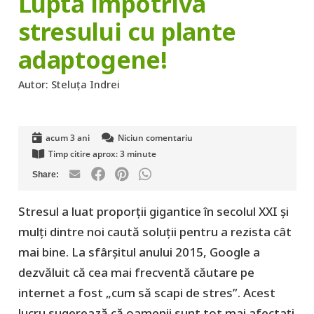
Luptă împotriva
stresului cu plante
adaptogene!
Autor:
Steluța Indrei
acum 3 ani
Niciun comentariu
Timp citire aprox:
3
minute
Stresul a luat proporții gigantice în secolul XXI și
mulți dintre noi caută soluții pentru a rezista cât
mai bine. La sfârșitul anului 2015, Google a
dezvăluit că cea mai frecventă căutare pe
internet a fost „cum să scapi de stres”. Acest
lucru sugerează că oamenii sunt tot mai afectați