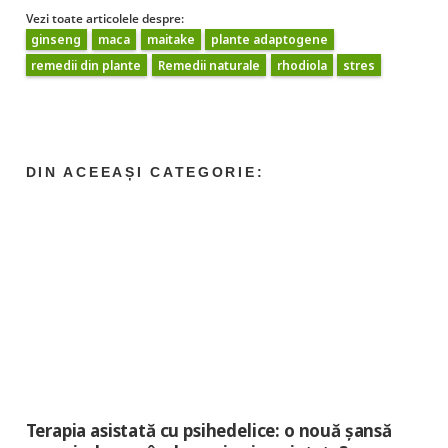
Vezi toate articolele despre:
ginseng
maca
maitake
plante adaptogene
remedii din plante
Remedii naturale
rhodiola
stres
Terapia asistată cu psihedelice: o nouă șansă