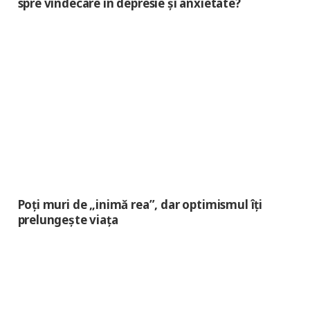
spre vindecare în depresie și anxietate?
Poți muri de „inimă rea”, dar optimismul îți
prelungește viața