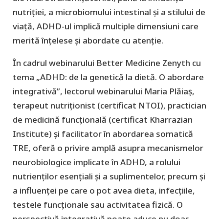
nutriției, a microbiomului intestinal și a stilului de
viață, ADHD-ul implică multiple dimensiuni care
merită înțelese și abordate cu atenție.
În cadrul webinarului Better Medicine Zenyth cu
tema „ADHD: de la genetică la dietă. O abordare
integrativă”, lectorul webinarului Maria Plăiaș,
terapeut nutriționist (certificat NTOI), practician
de medicină funcțională (certificat Kharrazian
Institute) și facilitator în abordarea somatică
TRE, oferă o privire amplă asupra mecanismelor
neurobiologice implicate în ADHD, a rolului
nutrienților esențiali și a suplimentelor, precum și
a influenței pe care o pot avea dieta, infecțiile,
testele funcționale sau activitatea fizică. O
perspectivă integrativă poate aduce nu doar