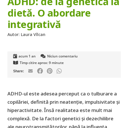
ADHD: de la genetică la
dietă. O abordare
integrativă
Autor:
Laura Vîlcan
acum 1 an
Niciun comentariu
Timp citire aprox:
9
minute
ADHD-ul este adesea perceput ca o tulburare a
copilăriei, definită prin neatenție, impulsivitate și
hiperactivitate. Însă realitatea este mult mai
complexă. De la factori genetici și dezechilibre
ale neurotransmițătorilor, până la influența