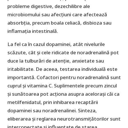
probleme digestive, dezechilibre ale
microbiomului sau afecțiuni care afectează
absorbția, precum boala celiacă, disbioza sau
inflamația intestinală.
La fel ca în cazul dopaminei, atât nivelurile
scăzute, cât și cele ridicate de noradrenalină pot
duce la tulburări de atenție, anxietate sau
iritabilitate. De aceea, testarea individuală este
importantă. Cofactori pentru noradrenalină sunt
cuprul și vitamina C. Suplimentele precum zincul
și sunătoarea pot acționa asupra acelorași căi ca
metilfenidatul, prin inhibarea recaptării
dopaminei sau noradrenalinei. Sinteza,
eliberarea și reglarea neurotransmițătorilor sunt
interconectate și influențate de starea