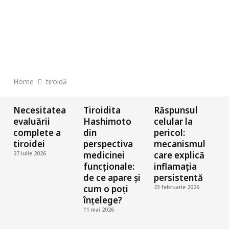
Home
tiroidă
Necesitatea
Tiroidita
Răspunsul
evaluării
Hashimoto
celular la
complete a
din
pericol:
a
tiroidei
perspectiva
mecanismul
r
medicinei
care explică
e
27 iulie 2026
funcționale:
inflamația
f
de ce apare și
persistentă
cum o poți
„
23 februarie 2026
înțelege?
d
11 mai 2026
s