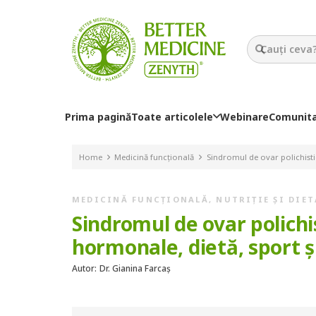
Prima pagină
Toate articolele
Webinare
Comunit
Home
Medicină funcțională
Sindromul de ovar polichisti
MEDICINĂ FUNCȚIONALĂ
,
NUTRIȚIE ȘI DIET
Sindromul de ovar polichi
hormonale, dietă, sport ș
Autor:
Dr. Gianina Farcaș