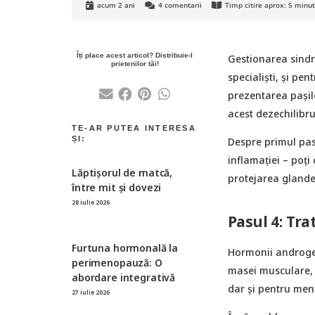
acum 2 ani
4
comentarii
Timp citire aprox:
5
minu
Gestionarea sindr
specialiști, și pe
prezentarea pașil
acest dezechilibr
Despre primul pas
inflamației – poți 
Lăptișorul de matcă,
protejarea glande
între mit și dovezi
28 iulie 2026
Pasul 4: Tr
Furtuna hormonală la
Hormonii androgeni
perimenopauză: O
masei musculare, su
abordare integrativă
dar și pentru menți
27 iulie 2026