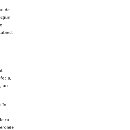
ui de
cțiuni
e
subiect
ot
sfecla,
u, un
i în
le cu
serolele