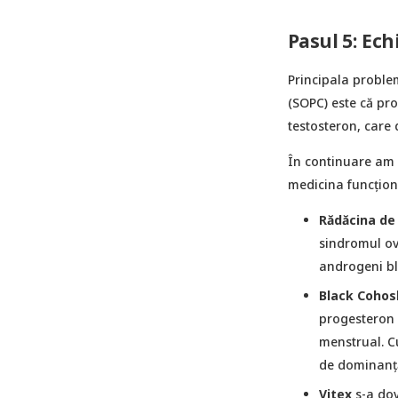
Pasul 5: Ec
Principala proble
(SOPC) este că pr
testosteron, care 
În continuare am s
medicina funcțion
Rădăcina de 
sindromul ova
androgeni bl
Black Cohos
progesteron ș
menstrual. Cu
de dominanță 
Vitex
s-a dov