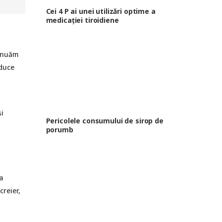
Cei 4 P ai unei utilizări optime a
medicației tiroidiene
tinuăm
 duce
i
Pericolele consumului de sirop de
porumb
a
creier,