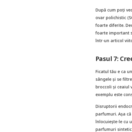
După cum poți ved
ovar polichistic (
foarte diferite. D
foarte important 
într-un articol vii
Pasul 7: Cr
Ficatul tău e ca un
sângele și se filtr
broccoli și ceaiul
exemplu este cons
Disruptorii endocri
parfumuri. Așa că
înlocuiește-le cu
parfumuri sintetic