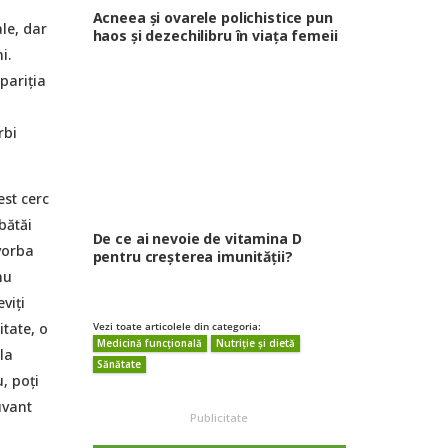
Acneea și ovarele polichistice pun
le, dar
haos și dezechilibru în viața femeii
i.
pariția
rbi
est cerc
bătăi
De ce ai nevoie de vitamina D
vorba
pentru creșterea imunității?
nu
viți
itate, o
Vezi toate articolele din categoria:
Medicină funcțională
Nutriție și dietă
la
Sănătate
, poți
uvant
Publicitate