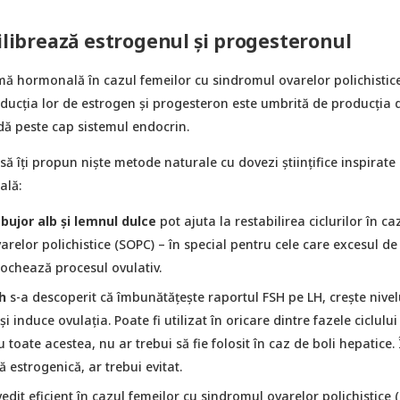
hilibrează estrogenul și progesteronul
mă hormonală în cazul femeilor cu sindromul ovarelor polichistic
oducția lor de estrogen și progesteron este umbrită de producția 
dă peste cap sistemul endocrin.
ă îți propun niște metode naturale cu dovezi științifice inspirate
ală:
bujor alb și
lemnul dulce
pot ajuta la restabilirea ciclurilor în ca
relor polichistice (SOPC) – în special pentru cele care excesul de
ochează procesul ovulativ.
h
s-a descoperit că îmbunătățește raportul FSH pe LH, crește nivel
i induce ovulația. Poate fi utilizat în oricare dintre fazele ciclului
 toate acestea, nu ar trebui să fie folosit în caz de boli hepatice.
estrogenică, ar trebui evitat.
edit eficient în cazul femeilor cu sindromul ovarelor polichistice 