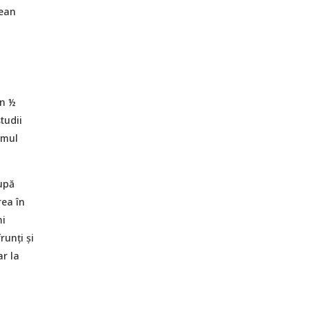
lean
in ½
tudii
omul
După
rea în
mi
runți și
ar la