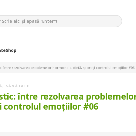
ate
Shop
c: între rezolvarea problemelor hormonale, dietă, sport și controlul emoțiilor #06
Ă
,
SĂNĂTATE
stic: între rezolvarea problemelo
i controlul emoțiilor #06