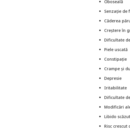
Oboseală
Senzație de f
Căderea păru
Creștere în g
Dificultate de
Piele uscată
Constipație
Crampe și du
Depresie
Iritabilitate
Dificultate d
Modificări al
Libido scăzu
Risc crescut 