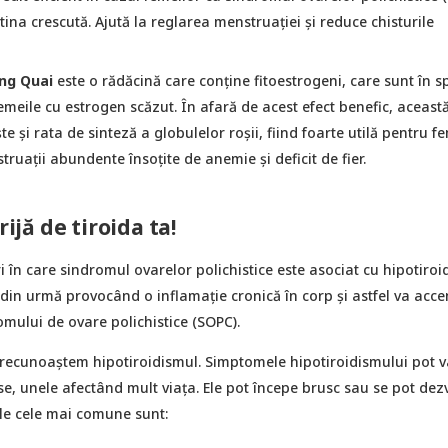
tina crescută. Ajută la reglarea menstruației și reduce chisturile
ng Quai
este o rădăcină care conține fitoestrogeni, care sunt în s
femeile cu estrogen scăzut. În afară de acest efect benefic, aceast
te și rata de sinteză a globulelor roșii, fiind foarte utilă pentru f
ruații abundente însoțite de anemie și deficit de fier.
rijă de tiroida ta!
i în care sindromul ovarelor polichistice este asociat cu hipotiroi
din urmă provocând o inflamație cronică în corp și astfel va acc
mului de ovare polichistice (SOPC).
 recunoaștem hipotiroidismul. Simptomele hipotiroidismului pot v
se, unele afectând mult viața. Ele pot începe brusc sau se pot dez
le cele mai comune sunt: