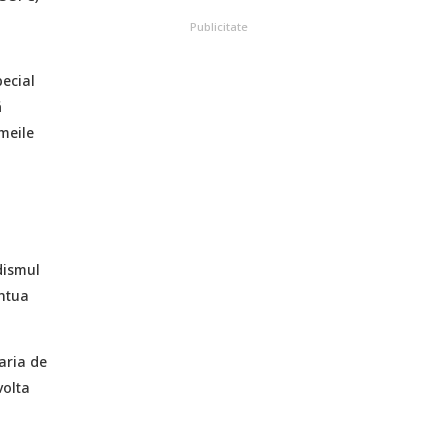
Publicitate
pecial
ă
emeile
dismul
entua
aria de
volta