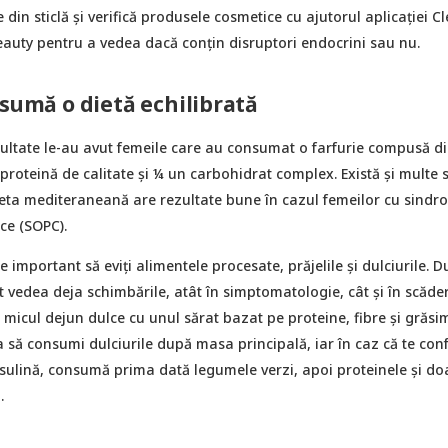
 din sticlă și verifică produsele cosmetice cu ajutorul aplicației C
eauty pentru a vedea dacă conțin disruptori endocrini sau nu.
nsumă o dietă echilibrată
ultate le-au avut femeile care au consumat o farfurie compusă d
proteină de calitate și ¼ un carbohidrat complex. Există și multe s
dieta mediteraneană are rezultate bune în cazul femeilor cu sindr
ice (SOPC).
e important să eviți alimentele procesate, prăjelile și dulciurile. 
t vedea deja schimbările, atât în simptomatologie, cât și în scăde
micul dejun dulce cu unul sărat bazat pe proteine, fibre și grăsi
 să consumi dulciurile după masa principală, iar în caz că te conf
nsulină, consumă prima dată legumele verzi, apoi proteinele și do
.