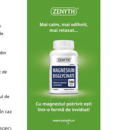
e
de
 din
z de
ul de
 În caz
(SOPC)