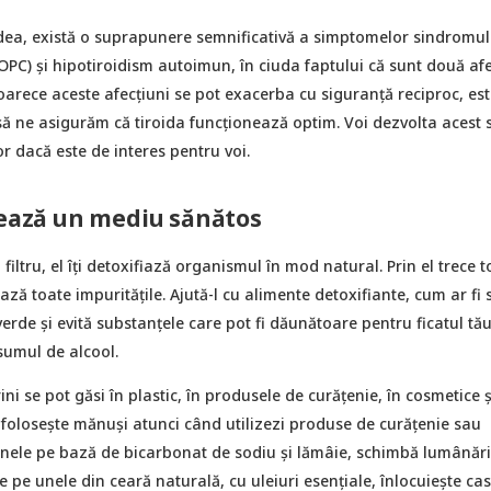
ea, există o suprapunere semnificativă a simptomelor sindromul
SOPC) și hipotiroidism autoimun, în ciuda faptului că sunt două afe
eoarece aceste afecțiuni se pot exacerba cu siguranță reciproc, est
să ne asigurăm că tiroida funcționează optim. Voi dezvolta acest 
tor dacă este de interes pentru voi.
eează un mediu sănătos
 filtru, el îți detoxifiază organismul în mod natural. Prin el trece t
ează toate impuritățile. Ajută-l cu alimente detoxifiante, cum ar fi 
 verde și evită substanțele care pot fi dăunătoare pentru ficatul tă
umul de alcool.
ni se pot găsi în plastic, în produsele de curățenie, în cosmetice ș
 folosește mănuși atunci când utilizezi produse de curățenie sau
 unele pe bază de bicarbonat de sodiu și lămâie, schimbă lumânări
e pe unele din ceară naturală, cu uleiuri esențiale, înlocuiește ca