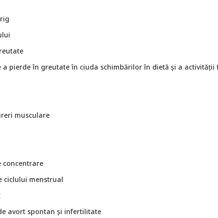
rig
lui
reutate
 a pierde în greutate în ciuda schimbărilor în dietă și a activității 
reri musculare
e concentrare
e ciclului menstrual
t
de avort spontan și infertilitate