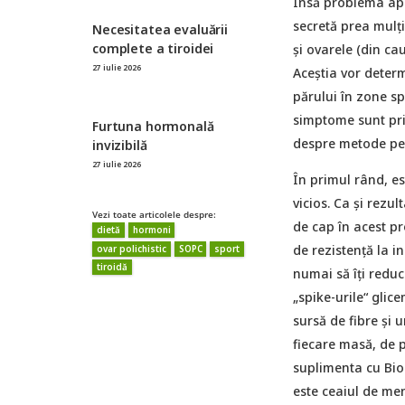
Însă problema apa
secretă prea mulți
Necesitatea evaluării
complete a tiroidei
și ovarele (din ca
27 iulie 2026
Aceștia vor deter
părului în zone sp
simptome sunt pri
Furtuna hormonală
despre metode pe
invizibilă
27 iulie 2026
În primul rând, es
vicios. Ca și rezu
Vezi toate articolele despre:
de cap în acest p
dietă
hormoni
de rezistență la i
ovar polichistic
SOPC
sport
tiroidă
numai să îți reduc
„spike-urile“ glic
sursă de fibre și 
fiecare masă, de p
suplimenta cu BioG
este ceaiul de men