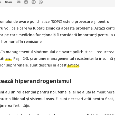
te
omului de ovare polichistice (SOPC) este o provocare și pentru
ntru voi, cele care vă luptați zilnic cu această problemă. Astăzi con
or pe care medicina funcțională îi consideră importanți pentru a
u hormonal în remisiune.
 în managementul sindromului de ovare polichistice – reducerea
citi
aici
. Pașii 2-3, și anume managementul rezistenței la insulină ș
lor suprarenale, sunt descriși în acest
articol
.
atează hiperandrogenismul
 au un rol esențial pentru noi, femeile, ei ne ajută la menținere
sțin libidoul și sistemul osos. Ei sunt necesari atât pentru ficat, 
nerea fertilității.