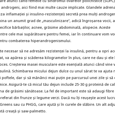
re atunci când femeile cu sindromul ovarelor polichistice (SOPC)
 androgeni, aici fiind mai multe cauze implicate. Glandele adrena
uza inflamației și insulino-rezistenței) secretă prea mulți androgen
mina un anumit grad de „masculinizare“, adică îngroșarea vocii, a
ecifice bărbaților, acnee, grăsime abdominală, alopecie. Aceste
ntre cele mai supărătoare pentru femei, iar în continuare vom vo
ntru combaterea hiperandrogenismului.
te necesar să ne adresăm rezistenței la insulină, pentru a opri ac
ltat, va apărea și scăderea kilogramelor în plus, care ne dau și ele 
roces. Creșterea masei musculare este esențială atunci când vine 
nsulină. Schimbarea micului dejun dulce cu unul sărat te va ajuta 
i poftele, dar și să mănânci mai puțin pe parcursul unei zile și să e
emice. Asigură-te că micul tău dejun include 25-30 g proteină de cal
una de grăsimi sănătoase. La fel de important este să adaugi fibre 
referat din frunze și legume verzi. Dacă nu îți reușește acest lucru
reens sau cu PHGG, care ajută și în curele de slăbire. Un alt adj
tă creață și saw-palmetto.