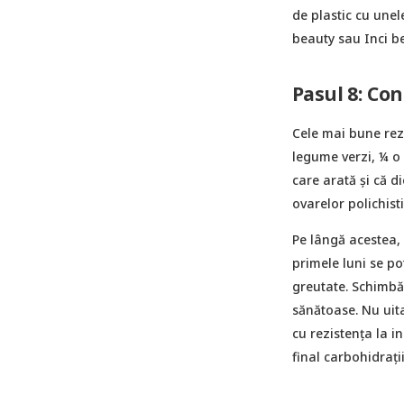
de plastic cu unele
beauty sau Inci b
Pasul 8: Co
Cele mai bune rez
legume verzi, ¼ o 
care arată și că 
ovarelor polichist
Pe lângă acestea, 
primele luni se po
greutate. Schimbă 
sănătoase. Nu uita
cu rezistența la i
final carbohidrații