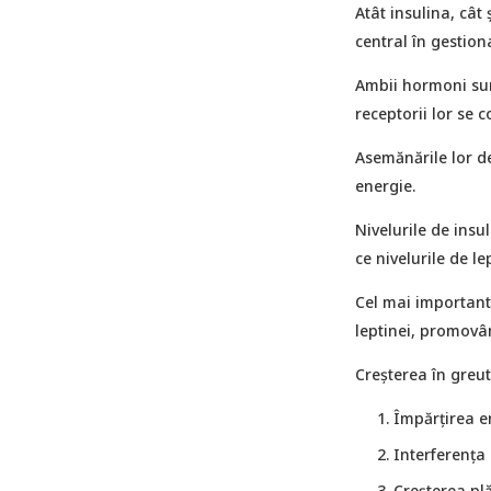
Atât insulina, cât
central în gestion
Ambii hormoni sunt
receptorii lor se 
Asemănările lor d
energie.
Nivelurile de insu
ce nivelurile de l
Cel mai important
leptinei, promovâ
Creșterea în greu
Împărțirea en
Interferența 
Creșterea pl