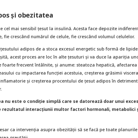
pos și obezitatea
e cel mai sensibil țesut la insulină. Acesta face depozite indiferen
, fie crescând numărul de celule, fie crescând volumul celulelor.
țesutului adipos de a stoca excesul energetic sub formă de lipide
ită, acest proces are loc în alte țesuturi și va duce la apariția un
e foarte frecvent întâlnite, și anume: steatoza hepatică, afectarea
sului cu impactarea funcției acestuia, creșterea grăsimii viscera
inflamatorie și creșterea procentului de țesut adipos în detriment
.
ea nu este o condiție simplă care se datorează doar unui exce
e rezultatul interacțiunii multor factori hormonali, metabolici ș
sar ca intervenția asupra obezității să se facă pe toate planurile
rea greutății.