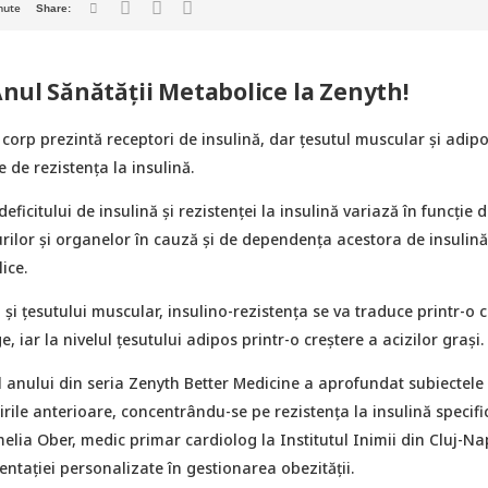
nute
Anul Sănătății Metabolice la Zenyth!
 corp prezintă receptori de insulină, dar țesutul muscular și adip
 de rezistența la insulină.
 deficitului de insulină și rezistenței la insulină variază în funcție d
turilor și organelor în cauză și de dependența acestora de insulin
ice.
i și țesutului muscular, insulino-rezistența se va traduce printr-o 
, iar la nivelul țesutului adipos printr-o creștere a acizilor grași.
l anului din seria Zenyth Better Medicine a aprofundat subiectele
nirile anterioare, concentrându-se pe rezistența la insulină specifi
amelia Ober, medic primar cardiolog la Institutul Inimii din Cluj-N
mentației personalizate în gestionarea obezității.