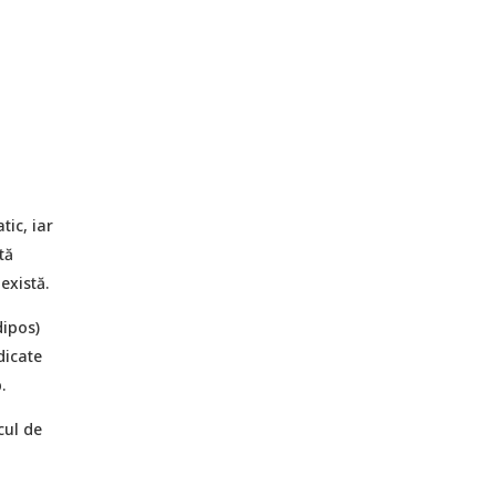
tic, iar
tă
există.
dipos)
dicate
.
cul de