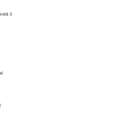
istă 3
al
!