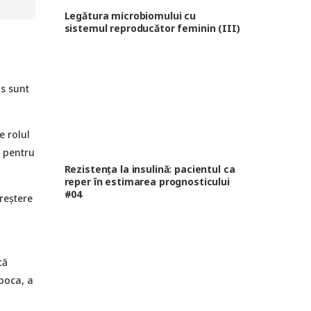
Legătura microbiomului cu
sistemul reproducător feminin (III)
os sunt
e rolul
ă pentru
Rezistența la insulină: pacientul ca
reper în estimarea prognosticului
#04
creștere
că
apoca, a