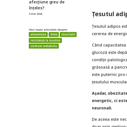
afecțiune greu de
înțeles?
Țesutul adi
5 mai 2026
Țesutul adipos est
Vezi toate articolele despre:
cererea de energie
alimentație
dietă
obezitate
rezistență la insulină
Când capacitatea 
sindrom metabolic
glucoză este depăș
condiții patologic
grăsoasă a pancrea
este puternic pro-
țesutului muscular
Așadar, obezitat
energetic, ci est
neuronali.
De aceea este nece
doar prin gestiona