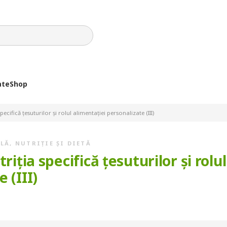
ate
Shop
pecifică țesuturilor și rolul alimentației personalizate (III)
ALĂ
,
NUTRIȚIE ȘI DIETĂ
riția specifică țesuturilor și rolul
 (III)