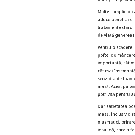
Multe complicații 
aduce beneficii cl
tratamente chirurg
de viață generează
Pentru o scădere 
poftei de mâncare
importantă, cât m
cât mai însemnată
senzația de foame
masă. Acest param
potrivită pentru 
Dar sațietatea pos
masă, inclusiv dis
plasmatici, print
insulină, care a f