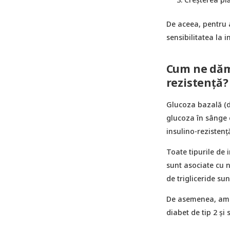
De aceea, pentru 
sensibilitatea la i
Cum ne dăm 
rezistență?
Glucoza bazală (de
glucoza în sânge c
insulino-rezistenț
Toate tipurile de 
sunt asociate cu ni
de trigliceride su
De asemenea, ambel
diabet de tip 2 și