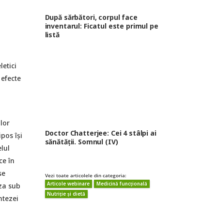
După sărbători, corpul face
inventarul: Ficatul este primul pe
listă
letici
 efecte
lor
Doctor Chatterjee: Cei 4 stâlpi ai
pos își
sănătăţii. Somnul (IV)
elul
ce în
se
Vezi toate articolele din categoria:
Articole webinare
Medicină funcțională
za sub
Nutriție și dietă
ntezei