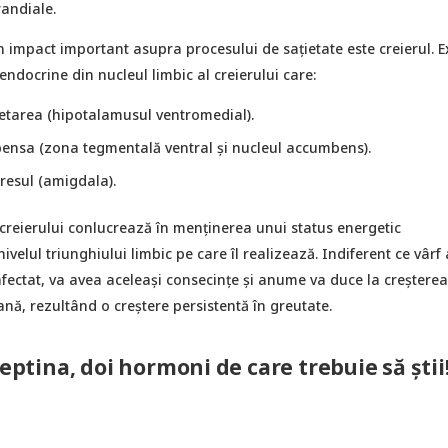
randiale.
 impact important asupra procesului de sațietate este creierul. Ex
docrine din nucleul limbic al creierului care:
etarea (hipotalamusul ventromedial).
ensa (zona tegmentală ventral și nucleul accumbens).
resul (amigdala).
creierului conlucrează în menținerea unui status energetic
velul triunghiului limbic pe care îl realizează. Indiferent ce vârf 
afectat, va avea aceleași consecințe și anume va duce la creșterea
ă, rezultând o creștere persistentă în greutate.
leptina, doi hormoni de care trebuie să știi