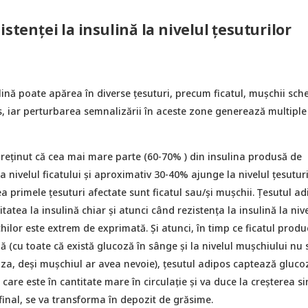
istenței la insulină la nivelul țesuturilor
lină poate apărea în diverse țesuturi, precum ficatul, mușchii sche
s, iar perturbarea semnalizării în aceste zone generează multiple
 reținut că cea mai mare parte (60-70% ) din insulina produsă de
 nivelul ficatului și aproximativ 30-40% ajunge la nivelul țesuturi
ea primele țesuturi afectate sunt ficatul sau/și mușchii. Țesutul adi
tatea la insulină chiar și atunci când rezistența la insulină la niv
hilor este extrem de exprimată. Și atunci, în timp ce ficatul produ
 (cu toate că există glucoză în sânge și la nivelul mușchiului nu 
za, deși mușchiul ar avea nevoie), țesutul adipos captează gluco
 care este în cantitate mare în circulație și va duce la creșterea si
n final, se va transforma în depozit de grăsime.