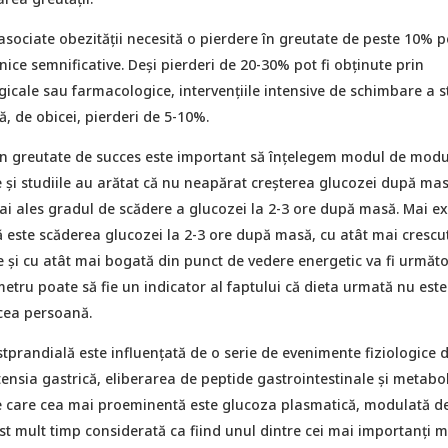
asociate obezității necesită o pierdere în greutate de peste 10% p
inice semnificative. Deși pierderi de 20-30% pot fi obținute prin
icale sau farmacologice, intervențiile intensive de schimbare a st
, de obicei, pierderi de 5-10%.
în greutate de succes este important să înțelegem modul de modu
 și studiile au arătat că nu neapărat creșterea glucozei după mas
ai ales gradul de scădere a glucozei la 2-3 ore după masă. Mai ex
 este scăderea glucozei la 2-3 ore după masă, cu atât mai crescut
 și cu atât mai bogată din punct de vedere energetic va fi următ
etru poate să fie un indicator al faptului că dieta urmată nu est
acea persoană.
tprandială este influențată de o serie de evenimente fiziologice 
tensia gastrică, eliberarea de peptide gastrointestinale și metabol
re care cea mai proeminentă este glucoza plasmatică, modulată d
ost mult timp considerată ca fiind unul dintre cei mai importanți 