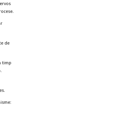
nervos
rocese.
ar
te de
n timp
.
es.
nisme: