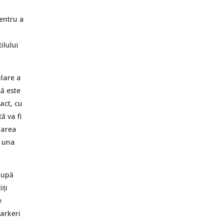
entru a
ilului
lare a
ă este
act, cu
ă va fi
oarea
e una
după
iți
e
markeri