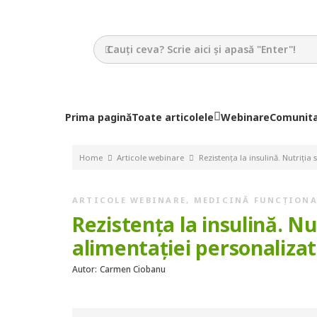
Prima pagină
Toate articolele
Webinare
Comunit
Home
Articole webinare
Rezistența la insulină. Nutriția s
ARTICOLE WEBINARE
,
MEDICINĂ FUNCȚION
Rezistența la insulină. Nut
alimentației personalizate
Autor:
Carmen Ciobanu