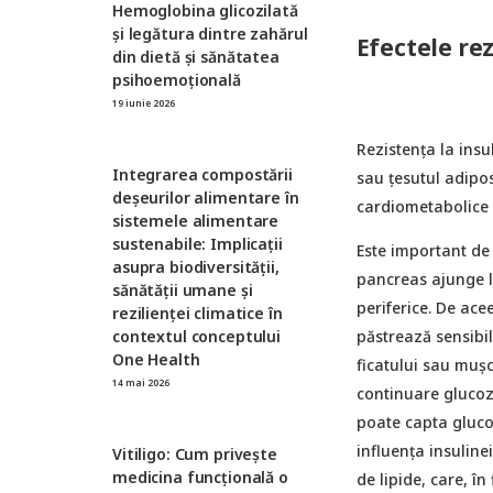
Hemoglobina glicozilată
şi legătura dintre zahărul
Efectele rez
din dietă şi sănătatea
psihoemoțională
19 iunie 2026
Rezistența la insu
Integrarea compostării
sau țesutul adipo
deșeurilor alimentare în
cardiometabolice
sistemele alimentare
sustenabile: Implicații
Este important de
asupra biodiversității,
pancreas ajunge la
sănătății umane și
periferice. De ace
rezilienței climatice în
păstrează sensibili
contextul conceptului
One Health
ficatului sau mușc
14 mai 2026
continuare glucoză
poate capta gluco
influența insulinei
Vitiligo: Cum privește
medicina funcțională o
de lipide, care, î