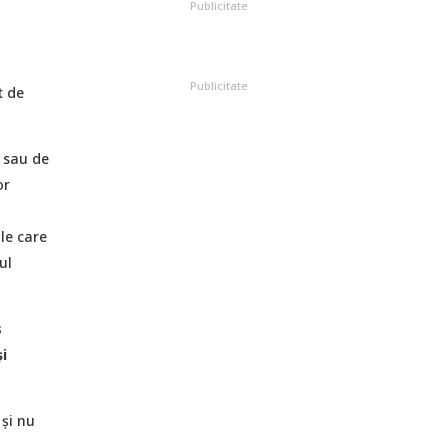
Publicitate
Publicitate
t de
 sau de
or
le care
ul
s
i
 și nu