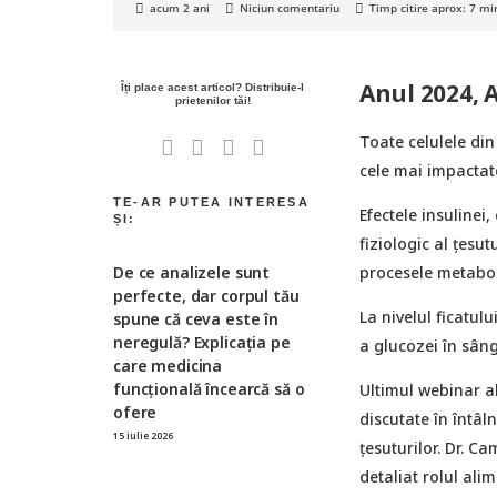
acum 2 ani
Niciun comentariu
Timp citire aprox:
7
mi
Anul 2024, 
Toate celulele din
cele mai impactate
Efectele insulinei,
fiziologic al țesu
procesele metabol
De ce analizele sunt
perfecte, dar corpul tău
La nivelul ficatulu
spune că ceva este în
neregulă? Explicația pe
a glucozei în sânge
care medicina
funcțională încearcă să o
Ultimul webinar a
ofere
discutate în întâl
15 iulie 2026
țesuturilor. Dr. C
detaliat rolul ali