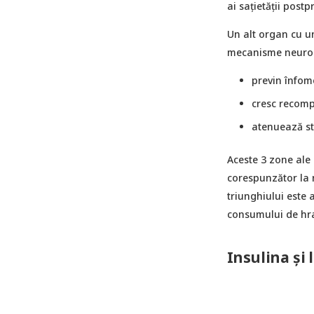
ai sațietății postp
Un alt organ cu un
mecanisme neuroen
previn înfom
cresc recomp
atenuează st
Aceste 3 zone ale 
corespunzător la ni
triunghiului este 
consumului de hran
Insulina și 