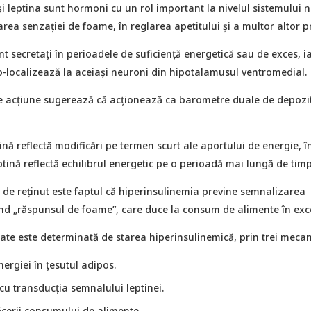
 și leptina sunt hormoni cu un rol important la nivelul sistemului 
area senzației de foame, în reglarea apetitului și a multor altor p
 secretați în perioadele de suficiență energetică sau de exces, i
co-localizează la aceiași neuroni din hipotalamusul ventromedial.
e acțiune sugerează că acţionează ca barometre duale de depozi
lină reflectă modificări pe termen scurt ale aportului de energie, î
eptină reflectă echilibrul energetic pe o perioadă mai lungă de timp
 de reținut este faptul că hiperinsulinemia previne semnalizarea
nd „răspunsul de foame”, care duce la consum de alimente în exc
tate este determinată de starea hiperinsulinemică, prin trei meca
ergiei în țesutul adipos.
cu transducția semnalului leptinei.
ăcerii consumului de alimente.