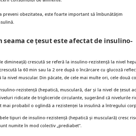
a preveni obezitatea, este foarte important să îmbunătățim
nsulină.
seama ce țesut este afectat de insulino-
 dimineață) crescută se referă la insulino-rezistență la nivel hepa
rescută la 60 min sau la 2 ore după o încărcare cu glucoză reflec
ă la nivel muscular. Din păcate, de cele mai multe ori, cele două co
insulino-rezistență (hepatică, musculară, dar și la nivel de țesut a
veluri ridicate de trigliceride circulante, sugerând că nivelurile ri
nt mai probabil o oglindă a rezistenței la insulină a întregului corp
e tipuri de insulino-rezistență (hepatică și musculară) cresc ris
 sunt numite în mod colectiv „prediabet”.