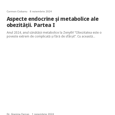
Carmen Ciobanu
8 noiembrie 2024
Aspecte endocrine și metabolice ale
obezității. Partea I
Anul 2024, anul sănătății metabolice la Zenyth! ‘’Obezitatea este o
poveste extrem de complicată și fără de sfârșit’’. Cu această…
Dr. Gianina Farcaș
1 noiembrie 2024