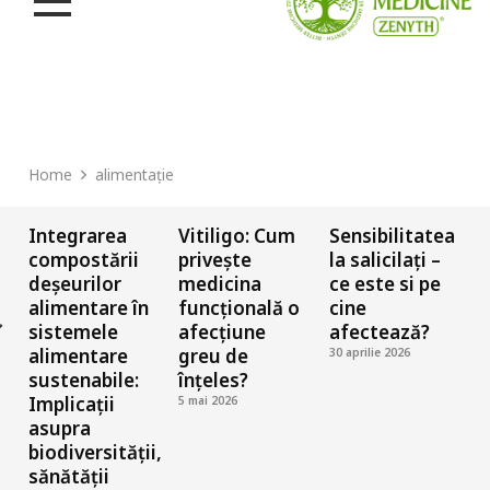
Home
alimentație
Integrarea
Vitiligo: Cum
Sensibilitatea
A
compostării
privește
la salicilați –
deșeurilor
medicina
ce este si pe
i
alimentare în
funcțională o
cine
l
sistemele
afecțiune
afectează?
l
alimentare
greu de
30 aprilie 2026
sustenabile:
înțeles?
2
Implicații
5 mai 2026
asupra
biodiversității,
sănătății