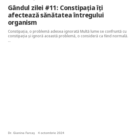
Gândul zilei #11: Constipația îți
afectează sănătatea întregului
organism
Constipația, o problemă adesea ignorată Multă lume se confruntă cu
constipația și ignoră această problemă, o consideră ca fiind normală.
…
Dr. Gianina Farcaș
4 octombrie 2024