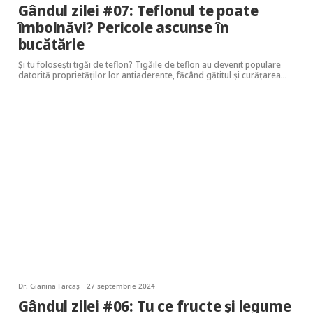
Gândul zilei #07: Teflonul te poate
îmbolnăvi? Pericole ascunse în
bucătărie
Și tu folosești tigăi de teflon? Tigăile de teflon au devenit populare
datorită proprietăților lor antiaderente, făcând gătitul și curățarea…
Dr. Gianina Farcaș
27 septembrie 2024
Gândul zilei #06: Tu ce fructe și legume