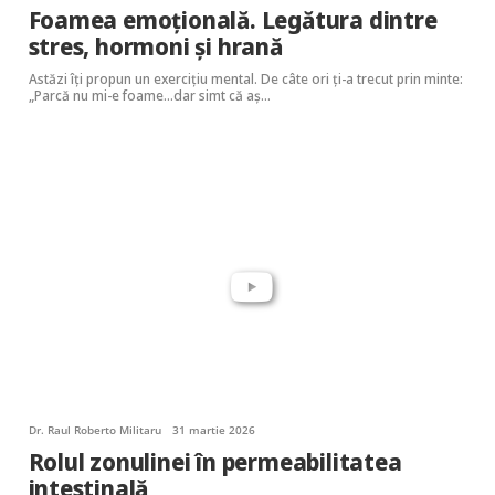
Foamea emoțională. Legătura dintre
stres, hormoni și hrană
Astăzi îţi propun un exerciţiu mental. De câte ori ţi-a trecut prin minte:
„Parcă nu mi-e foame…dar simt că aș…
Dr. Raul Roberto Militaru
31 martie 2026
Rolul zonulinei în permeabilitatea
intestinală