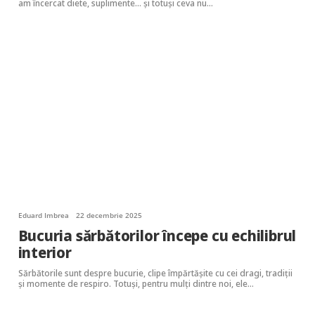
am încercat diete, suplimente… și totuși ceva nu…
Eduard Imbrea
22 decembrie 2025
Bucuria sărbătorilor începe cu echilibrul
interior
Sărbătorile sunt despre bucurie, clipe împărtășite cu cei dragi, tradiții
și momente de respiro. Totuși, pentru mulți dintre noi, ele…