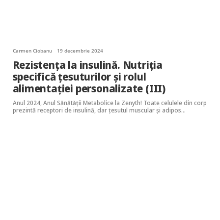
Carmen Ciobanu
19 decembrie 2024
Rezistența la insulină. Nutriția
specifică țesuturilor și rolul
alimentației personalizate (III)
Anul 2024, Anul Sănătății Metabolice la Zenyth! Toate celulele din corp
prezintă receptori de insulină, dar țesutul muscular și adipos…