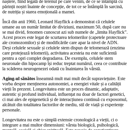
naștere, fiind legată de terenul pe care venim, de ce se întâmplă cu
părinții noștri înainte de concepție, de tot ce se întâmplă în sarcină,
de nutriția și starea emoțională a mamei.
Încă din anii 1960, Leonard Hayflick a demonstrat că celulele
umane au un număr limitat de diviziuni, maximum 50, după care nu
se mai divid, fenomen cunoscut azi sub numele de „limita Hayflick”.
Acest proces este legat de scurtarea telomerilor (capetele protectoare
ale cromozomilor) și de modificările care apar la nivel de ADN.
Deși celulele sexuale și celulele stem dispun de telomerază (enzima
care protejează telomerii), activitatea acesteia nu este suficientă
pentru a opri complet degradarea. De exemplu, celulele stem
neuronale din hipocamp își reduc treptat numărul, ceea ce contribuie
la scăderea neurogenezei odată cu înaintarea în vârstă.
Aging-ul sănătos
înseamnă mult mai mult decât supraviețuire. Este
vorba despre menținerea autonomiei, a energiei vitale și a calității
vieții în prezent. Longevitatea este un proces dinamic, adaptativ,
autentic și profund individual, influențat nu doar de factori genetici,
ci mai ales de epigenetică și de interacțiunea continuă cu exposomul,
alcătuit din totalitatea factorilor de mediu, stil de viață și experiențe
personale.
Longevitatea nu este o simplă extensie cronologică a vieții, ci o
integrare a mai multor dimensiuni: vârsta biologică, psihologică,