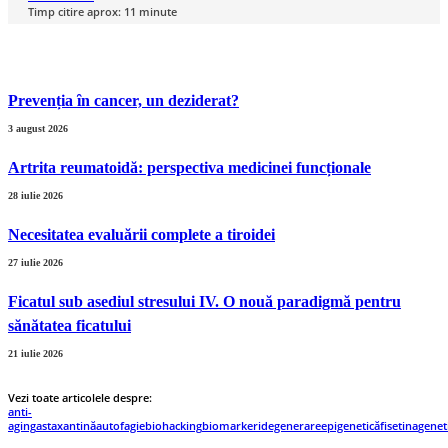
Timp citire aprox:
11
minute
Prevenția ȋn cancer, un deziderat?
3 august 2026
Artrita reumatoidă: perspectiva medicinei funcționale
28 iulie 2026
Necesitatea evaluării complete a tiroidei
27 iulie 2026
Ficatul sub asediul stresului IV. O nouă paradigmă pentru
sănătatea ficatului
21 iulie 2026
Vezi toate articolele despre:
anti-
aging
astaxantină
autofagie
biohacking
biomarkeri
degenerare
epigenetică
fisetina
genet