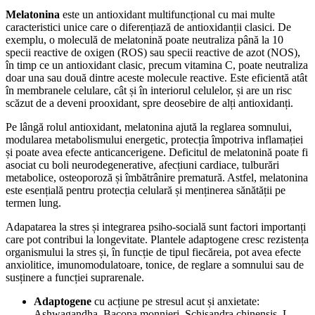
Melatonina
este un antioxidant multifuncțional cu mai multe
caracteristici unice care o diferențiază de antioxidanții clasici. De
exemplu, o moleculă de melatonină poate neutraliza până la 10
specii reactive de oxigen (ROS) sau specii reactive de azot (NOS),
în timp ce un antioxidant clasic, precum vitamina C, poate neutraliza
doar una sau două dintre aceste molecule reactive. Este eficientă atât
în membranele celulare, cât și în interiorul celulelor, și are un risc
scăzut de a deveni prooxidant, spre deosebire de alți antioxidanți.
Pe lângă rolul antioxidant, melatonina ajută la reglarea somnului,
modularea metabolismului energetic, protecția împotriva inflamației
și poate avea efecte anticancerigene. Deficitul de melatonină poate fi
asociat cu boli neurodegenerative, afecțiuni cardiace, tulburări
metabolice, osteoporoză și îmbătrânire prematură. Astfel, melatonina
este esențială pentru protecția celulară și menținerea sănătății pe
termen lung.
Adapatarea la stres și integrarea psiho-socială sunt factori importanți
care pot contribui la longevitate. Plantele adaptogene cresc rezistența
organismului la stres și, în funcție de tipul fiecăreia, pot avea efecte
anxiolitice, imunomodulatoare, tonice, de reglare a somnului sau de
susținere a funcției suprarenale.
Adaptogene
cu acțiune pe stresul acut și anxietate:
Ashwagandha, Bacopa monnieri, Schisandra chinensis, L-