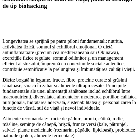
de tip biohacking
Longevitatea se sprijină pe patru piloni fundamentali: nutriția,
activitatea fizică, somnul și echilibrul emoțional. O dietă
antiinflamatoare (precum cea mediteraneană sau Okinawa),
exercițiile fizice regulate, somnul odihnitor și un management
eficient al stresului, împreună cu conexiunile sociale autentice,
contribuie semnificativ la prelungirea și îmbunătățirea calității vieții.
Dieta
: bogată în legume, fructe, fibre, proteine curate și grăsimi
sănătoase; săracă în zahăr și alimente ultraprocesate. Principiile
fundamentale ale unei alimentații sănătoase includ echilibrul între
macronutrienți, diversitatea alimentelor, moderarea porțiilor, calitatea
nutrițională, hidratarea adecvată, sustenabilitatea și personalizarea în
funcție de vârstă, stil de viață și nevoi individuale.
Alimente recomandate: fructe de pădure, aronia, cătină, rodie,
măsline, semințe de cânepă, hrișcă, frunze verzi (kale, pătrunjel,
salvie), plante medicinale (rozmarin, păpădie, lipicioasă), probiotice
naturale (polen, alimente fermentate).