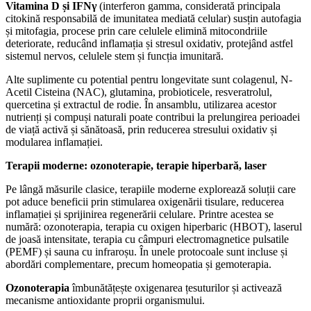
Vitamina D și IFNγ
(interferon gamma, considerată principala
citokină responsabilă de imunitatea mediată celular) susțin autofagia
și mitofagia, procese prin care celulele elimină mitocondriile
deteriorate, reducând inflamația și stresul oxidativ, protejând astfel
sistemul nervos, celulele stem și funcția imunitară.
Alte suplimente cu potential pentru longevitate sunt colagenul, N-
Acetil Cisteina (NAC), glutamina, probioticele, resveratrolul,
quercetina și extractul de rodie. În ansamblu, utilizarea acestor
nutrienți și compuși naturali poate contribui la prelungirea perioadei
de viață activă și sănătoasă, prin reducerea stresului oxidativ și
modularea inflamației.
Terapii moderne: ozonoterapie, terapie hiperbară, laser
Pe lângă măsurile clasice, terapiile moderne explorează soluții care
pot aduce beneficii prin stimularea oxigenării tisulare, reducerea
inflamației și sprijinirea regenerării celulare. Printre acestea se
numără: ozonoterapia, terapia cu oxigen hiperbaric (HBOT), laserul
de joasă intensitate, terapia cu câmpuri electromagnetice pulsatile
(PEMF) și sauna cu infraroșu. În unele protocoale sunt incluse și
abordări complementare, precum homeopatia și gemoterapia.
Ozonoterapia
îmbunătățește oxigenarea țesuturilor și activează
mecanisme antioxidante proprii organismului.