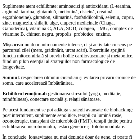
Suplimente atent echilibrate: aminoacizi și antioxidanți (L-teanina,
arginină, taurina, glutamină, metionină, cisteină, creatină,
ergothioneine), glutation, silimarină, fosfatidilcolină, seleniu, cupru,
zinc, magneziu, shilajit, alge, ciuperci medicinale (Chaga,
Ganoderma), vitamina C, ALA, SOD, colagen, TMG, complex de
vitamine B, chimen negru, propolis, probiotice, enzime.
Mișcarea:
nu doar antrenamente intense, ci și activitate cu sens pe
parcursul zilei (mers, grădinărit, urcat scări). Exercițiile sprijină
funcția mitocondrială și previn bolile cardiovasculare și metabolice,
fiind un pilon esențial al strategiilor non-farmacologice de
longevitate.
Somnul
: respectarea ritmului circadian și evitarea privării cronice de
somn, care accelerează îmbătrânirea.
Echilibrul emoțional:
gestionarea stresului (yoga, meditație,
mindfulness), conectare socială și relații sănătoase.
Pe acest fundament se pot adăuga strategii avansate de biohacking:
post intermitent, suplimente senolitice, terapii cu lumină roșie,
ozonoterapie, transplant de microbiotă (FMT), terapii țintite pentru
echilibrarea microbiomului, testări genetice și fotobiomodulare.
În concluzie, longevitatea nu mai depinde doar de gene, ci poate fi