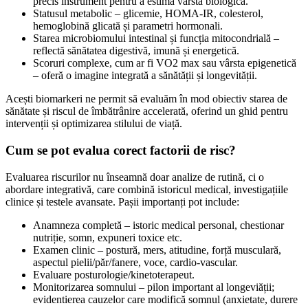
precis instrument pentru a estima vârsta biologică.
Statusul metabolic – glicemie, HOMA-IR, colesterol,
hemoglobină glicată și parametri hormonali.
Starea microbiomului intestinal și funcția mitocondrială –
reflectă sănătatea digestivă, imună și energetică.
Scoruri complexe, cum ar fi VO2 max sau vârsta epigenetică
– oferă o imagine integrată a sănătății și longevității.
Acești biomarkeri ne permit să evaluăm în mod obiectiv starea de
sănătate și riscul de îmbătrânire accelerată, oferind un ghid pentru
intervenții și optimizarea stilului de viață.
Cum se pot evalua corect factorii de risc?
Evaluarea riscurilor nu înseamnă doar analize de rutină, ci o
abordare integrativă, care combină istoricul medical, investigațiile
clinice și testele avansate. Pașii importanți pot include:
Anamneza completă – istoric medical personal, chestionar
nutriție, somn, expuneri toxice etc.
Examen clinic – postură, mers, atitudine, forță musculară,
aspectul pielii/păr/fanere, voce, cardio-vascular.
Evaluare posturologie/kinetoterapeut.
Monitorizarea somnului – pilon important al longeviății;
evidentierea cauzelor care modifică somnul (anxietate, durere