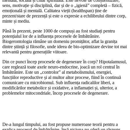
mentală, socială și chiar spirituală. Este nevoie de conștientizare,
sens, motivație și disciplină, dar și de o „igienă” completă – fizică,
emoțională și mentală. Calitatea vieții (healthspan) ține de
prezent/stare de prezență și este o expresie a echilibrului dintre corp,
minte și mediu.
Până în prezent, peste 1000 de compuși au fost studiați pentru
potențialul lor de a influența procesele de îmbătrânire.
Biogerontologia rămâne un domeniu promițător, aflat la granița
dintre știință și filosofie, unde ideea de bio-optimizare devine tot mai
relevantă pentru generațiile viitoare.
Din ce punct încep procesele de degenerare în corp? Hipotalamusul,
care reglează toate axele neuro-endocrine, joacă un rol central în
îmbătrânire. Este un „controlor” al metabolismului, energiei,
funcțiilor reproductive și al multor altor procese, fiind în continuă
comunicare cu microbiomul. Sub influența radicalilor liberi, a
modificărilor metabolice și oxidative, a inflamației și, ulterior, a
problemelor mitocondriale, încep procesele de degenerare.
De-a lungul timpului, au fost propuse numeroase teorii pentru a
explica procesul de îmbătrânire, însă niciuna nu oferă un răspuns