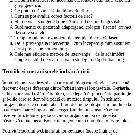
și epigenetică.
Ce putem măsura? Rolul biomarkerilor.
Cum se pot evalua corect factorii de risc?
Stil de viață sau gene bune? Adevărul despre longevitate.
Suplimente cu potențial: adaptogene, colagen, fisetină, extract
de rodie și altele.
Terapii moderne: ozonoterapie, terapie hiperbară, laser.
De la prevenție la intervenție – cum începem și cum susținem
acest proces pe termen lung.
Cele mai eficiente metode de intervenție – de la schimbări
simple în stilul de viață, până la strategii de tip biohacking.
Teoriile și mecanismele îmbătrânirii
În ultimii ani, s-a dezvoltat foarte mult biogerontologia și se discută
frecvent despre diferența dintre îmbătrânire și longevitate. Geriatria,
știința care studiază îmbătrânirea, este legată în practică de patologie
și bolile care se dezvoltă odată cu trecerea timpului. În schimb,
longevitatea este considerată a fi un declin fiziologic care nu duce la
o afectare foarte importantă a organismului, în sensul că avem
rezerve funcționale, pe baza cărora organismul și celulele își
păstrează toate mecanismele de regenerare, cu un declin foare mic.
Potrivit lectorului webinarului, longevitatea începe înainte de