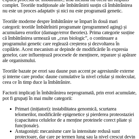
complet. Teoriile tradiționale ale îmbătrânirii susțin că îmbătrânirea
nu este un proces adaptativ și nici nu este programată genetic.
Teoriile moderne despre îmbătrânire se împart în două mari
categorii: teoriile îmbătrînirii programate (programmed aging) și
acumularea erorilor (damage/error theories). Prima categorie susține
că îmbătrânirea urmează un „ceas biologic”, o continuare a
programului genetic care reglează creșterea și dezvoltarea în
copilărie. Acest mecanism ar depinde de modificările în expresia
genelor, care influențează procesele de menținere, reparare și apărare
ale organismului.
Teoriile bazate pe erori sau daune pun accent pe agresiunile externe
și interne care produc daune cumulative la nivel celular și molecular,
ceea ce în timp duce la îmbătrânire.
Factorii implicați în îmbătrânirea neprogramată, prin erori acumulate,
pot fi grupați în mai multe categorii:
Primari (inițiatori): instabilitatea genomică, scurtarea
telomerilor, modificările epigenetice și pierderea proteostaziei
(capacitatea celulelor de a menține proteinele corect pliate și
funcționale).
Antagoniști: mecanisme care la intensitate redusă sunt
protectoare, dar care pe termen lung sau la nivel crescut devin