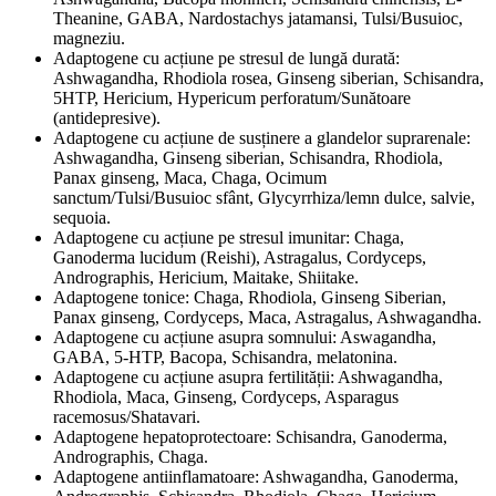
Theanine, GABA, Nardostachys jatamansi, Tulsi/Busuioc,
magneziu.
Adaptogene cu acțiune pe stresul de lungă durată:
Ashwagandha, Rhodiola rosea, Ginseng siberian, Schisandra,
5HTP, Hericium, Hypericum perforatum/Sunătoare
(antidepresive).
Adaptogene cu acțiune de susținere a glandelor suprarenale:
Ashwagandha, Ginseng siberian, Schisandra, Rhodiola,
Panax ginseng, Maca, Chaga, Ocimum
sanctum/Tulsi/Busuioc sfânt, Glycyrrhiza/lemn dulce, salvie,
sequoia.
Adaptogene cu acțiune pe stresul imunitar: Chaga,
Ganoderma lucidum (Reishi), Astragalus, Cordyceps,
Andrographis, Hericium, Maitake, Shiitake.
Adaptogene tonice: Chaga, Rhodiola, Ginseng Siberian,
Panax ginseng, Cordyceps, Maca, Astragalus, Ashwagandha.
Adaptogene cu acțiune asupra somnului: Aswagandha,
GABA, 5-HTP, Bacopa, Schisandra, melatonina.
Adaptogene cu acțiune asupra fertilității: Ashwagandha,
Rhodiola, Maca, Ginseng, Cordyceps, Asparagus
racemosus/Shatavari.
Adaptogene hepatoprotectoare: Schisandra, Ganoderma,
Andrographis, Chaga.
Adaptogene antiinflamatoare: Ashwagandha, Ganoderma,