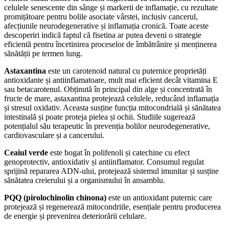
celulele senescente din sânge și markerii de inflamație, cu rezultate
promițătoare pentru bolile asociate vârstei, inclusiv cancerul,
afecțiunile neurodegenerative și inflamația cronică. Toate aceste
descoperiri indică faptul că fisetina ar putea deveni o strategie
eficientă pentru încetinirea proceselor de îmbătrânire și menținerea
sănătății pe termen lung.
Astaxantina
este un carotenoid natural cu puternice proprietăți
antioxidante și antiinflamatoare, mult mai eficient decât vitamina E
sau betacarotenul. Obținută în principal din alge și concentrată în
fructe de mare, astaxantina protejează celulele, reducând inflamația
și stresul oxidativ. Aceasta susține funcția mitocondrială și sănătatea
intestinală și poate proteja pielea și ochii. Studiile sugerează
potențialul său terapeutic în prevenția bolilor neurodegenerative,
cardiovasculare și a cancerului.
Ceaiul verde
este bogat în polifenoli și catechine cu efect
genoprotectiv, antioxidativ și antiinflamator. Consumul regulat
sprijină repararea ADN-ului, protejează sistemul imunitar și susține
sănătatea creierului și a organismului în ansamblu.
PQQ (pirolochinolin chinona)
este un antioxidant puternic care
protejează și regenerează mitocondriile, esențiale pentru producerea
de energie și prevenirea deteriorării celulare.