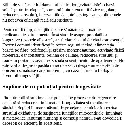
Stilul de viață este fundamentul pentru longevitate. Fără o bază
solidă (nutriție adaptată, somn odihnitor, exerciții fizice regulate,
reducerea stresului), intervențiile de „biohacking” sau suplimentele
nu pot avea eficiență reală sau susținută.
Pentru mult timp, discuțiile despre sănătate s-au axat pe
medicamente și tratamente. Însă studiile asupra populațiilor
longevive („zonele albastre”) arată clar că stilul de viață este esențial.
Factorii comuni identificați în aceste regiuni includ: alimentația
bazată pe fibre, polifenoli și grăsimi mononesaturate, activitate fizică
moderată, dar constantă, odihna de calitate, reducerea stresului și,
foarte important, coeziunea socială și sentimentul de apartenență. Nu
este vorba despre o pastilă miraculoasă, ci despre un ecosistem de
obiceiuri sănătoase care, împreună, creează un mediu biologic
favorabil longevității.
Suplimente cu potențial pentru longevitate
Fitonutrienții și suplimentele pot susține procesele de regenerare
celulară și reducere a inflamației. Longevitatea și menținerea
sănătății depind în mare măsură de protejarea celulelor împotriva
stresului oxidativ și de susținerea funcțiilor mitocondriale, imunitare
și metabolice. Anumiți nutrienți și compuși naturali s-au dovedit a fi
deosebit de eficienți în acest sens.