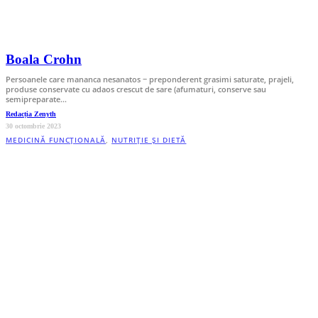
Boala Crohn
Persoanele care mananca nesanatos − preponderent grasimi saturate, prajeli,
produse conservate cu adaos crescut de sare (afumaturi, conserve sau
semipreparate…
Redacția Zenyth
30 octombrie 2023
MEDICINĂ FUNCȚIONALĂ
,
NUTRIȚIE ȘI DIETĂ