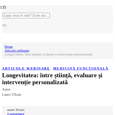
Home
Articole webinare
Longevitatea: între știință, evaluare și intervenție personalizată
ARTICOLE WEBINARE
,
MEDICINĂ FUNCȚIONALĂ
Longevitatea: între știință, evaluare și
intervenție personalizată
Autor:
Laura Vîlcan
acum 10 luni
2
comentarii