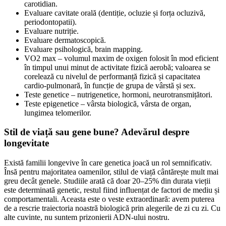
carotidian.
Evaluare cavitate orală (dentiție, ocluzie și forța ocluzivă,
periodontopatii).
Evaluare nutriție.
Evaluare dermatoscopică.
Evaluare psihologică, brain mapping.
VO2 max – volumul maxim de oxigen folosit în mod eficient
în timpul unui minut de activitate fizică aerobă; valoarea se
corelează cu nivelul de performanță fizică și capacitatea
cardio-pulmonară, în funcție de grupa de vârstă și sex.
Teste genetice – nutrigenetice, hormoni, neurotransmițători.
Teste epigenetice – vârsta biologică, vârsta de organ,
lungimea telomerilor.
Stil de viață sau gene bune? Adevărul despre
longevitate
Există familii longevive în care genetica joacă un rol semnificativ.
Însă pentru majoritatea oamenilor, stilul de viață cântărește mult mai
greu decât genele. Studiile arată că doar 20–25% din durata vieții
este determinată genetic, restul fiind influențat de factori de mediu și
comportamentali. Aceasta este o veste extraordinară: avem puterea
de a rescrie traiectoria noastră biologică prin alegerile de zi cu zi. Cu
alte cuvinte, nu suntem prizonierii ADN-ului nostru.