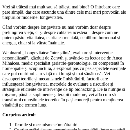
Vrei să trăiești mai mult sau să trăiești mai bine? O întrebare care
pare simplă, dar care ascunde una dintre cele mai mari provocări ale
timpurilor moderne: longevitatea.
Când vorbim despre longevitate nu mai vorbim doar despre
prelungirea vieții, ci și despre calitatea acesteia – despre cum ne
putem păstra vitalitatea, claritatea mentală, echilibrul hormonal și
energia, chiar și la vârste înaintate.
Webinarul „Longevitatea: între știință, evaluare și intervenție
personalizată”, găzduit de Zenyth și având-o ca lector pe dr. Anca
Mihalcea, medic specialist geriatrie-gerontologie, cu competență în
homeopatie și acupunctură, a explorat pas cu pas aspectele esențiale
care pot contribui la o viață mai lungă și mai sănătoasă. Vei
descoperi teoriile și mecanismele îmbătrânirii, factorii care
influențează longevitatea, metodele de evaluare a riscurilor și
strategiile eficiente de intervenție de tip biohacking. De la nutriție și
mișcare, până la suplimente și terapii moderne, vei afla cum să
transformi cunoștințele teoretice în pași concreți pentru menținerea
vitalității pe termen lung.
Curprins articol:
Teoriile și mecanismele îmbătrânirii.
Ce știm astăzi despre mecanismele longevității: între genetică