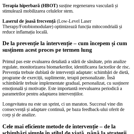
Terapia hiperbară (HBOT)
susține regenerarea vasculară și
stimulează mobilizarea celulelor stem.
Laserul de joasă frecvență
(Low-Level Laser
Therapy/Fotobiomodulare) optimizează funcția mitocondrială și
reduce inflamația locală.
De la prevenție la intervenție – cum începem și cum
susținem acest proces pe termen lung
Primul pas este evaluarea detaliată a stării de sănătate, prin analize
regulate, monitorizarea biomarkerilor, identificarea factorilor de risc.
Prevenția trebuie dublată de intervenții adaptate: schimbări de dietă,
programe de exerciții, suplimente, terapii personalizate. Însă
schimbările trebuie implementate gradual, personalizat, cu susținere
emoțională și motivație. Este importantă reevaluarea periodică a
parametrilor pentru adaptarea intervențiilor.
Longevitatea nu este un sprint, ci un maraton. Succesul vine din
consecvență și adaptare continuă, pe baza feedback-ului oferit de
corp și de analize.
Cele mai eficiente metode de intervenție – de la
schimbări simple în stilul de viață, până la strategii