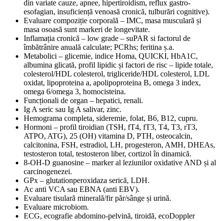
din variate cauze, apnee, hipertiroidism, reflux gastro-
esofagian, insuficiență venoasă cronică, tulburări cognitive).
Evaluare compoziție corporală – IMC, masa musculară și
masa osoasă sunt markeri de longevitate.
Inflamația cronică – low grade – suPAR si factorul de
îmbătrânire anuală calculate; PCRhs; feritina ș.a.
Metabolici – glicemie, indice Homa, QUICKI, HbA1C,
albumina glicată, profil lipidic și factori de risc – lipide totale,
colesterol/HDL colesterol, trigliceride/HDL colesterol, LDL
oxidat, lipoproteina a, apolipoproteina B, omega 3 index,
omega 6/omega 3, homocisteina.
Funcționali de organ – hepatici, renali.
Ig A seric sau Ig A salivar, zinc.
Hemograma completa, sideremie, folat, B6, B12, cupru.
Hormoni – profil tiroidian (TSH, fT4, fT3, T4, T3, rT3,
ATPO, ATG), 25 (OH) vitamina D, PTH, osteocalcin,
calcitonina, FSH, estradiol, LH, progesteron, AMH, DHEAs,
testosteron total, testosteron liber, cortizol în dinamică.
8-OH-D guanosine – marker al leziunilor oxidative AND și al
carcinogenezei.
GPx – glutationperoxidaza serică, LDH.
Ac anti VCA sau EBNA (anti EBV).
Evaluare tisulară minerală/fir păr/sânge și urină.
Evaluare microbiom.
ECG, ecografie abdomino-pelvină, tiroidă, ecoDoppler