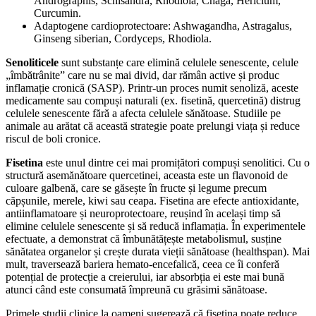
Andrographis, Schisandra, Rhodiola, Chaga, Hericium,
Curcumin.
Adaptogene cardioprotectoare: Ashwagandha, Astragalus,
Ginseng siberian, Cordyceps, Rhodiola.
Senoliticele
sunt substanțe care elimină celulele senescente, celule
„îmbătrânite” care nu se mai divid, dar rămân active și produc
inflamație cronică (SASP). Printr-un proces numit senoliză, aceste
medicamente sau compuși naturali (ex. fisetină, quercetină) distrug
celulele senescente fără a afecta celulele sănătoase. Studiile pe
animale au arătat că această strategie poate prelungi viața și reduce
riscul de boli cronice.
Fisetina
este unul dintre cei mai promițători compuși senolitici. Cu o
structură asemănătoare quercetinei, aceasta este un flavonoid de
culoare galbenă, care se găsește în fructe și legume precum
căpșunile, merele, kiwi sau ceapa. Fisetina are efecte antioxidante,
antiinflamatoare și neuroprotectoare, reușind în același timp să
elimine celulele senescente și să reducă inflamația. În experimentele
efectuate, a demonstrat că îmbunătățește metabolismul, susține
sănătatea organelor și crește durata vieții sănătoase (healthspan). Mai
mult, traversează bariera hemato-encefalică, ceea ce îi conferă
potențial de protecție a creierului, iar absorbția ei este mai bună
atunci când este consumată împreună cu grăsimi sănătoase.
Primele studii clinice la oameni sugerează că fisetina poate reduce