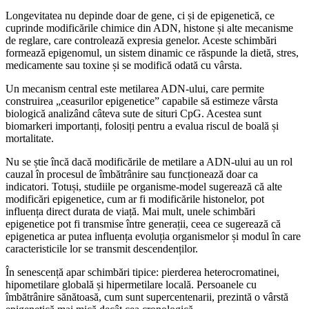
Longevitatea nu depinde doar de gene, ci și de epigenetică, ce
cuprinde modificările chimice din ADN, histone și alte mecanisme
de reglare, care controlează expresia genelor. Aceste schimbări
formează epigenomul, un sistem dinamic ce răspunde la dietă, stres,
medicamente sau toxine și se modifică odată cu vârsta.
Un mecanism central este metilarea ADN-ului, care permite
construirea „ceasurilor epigenetice” capabile să estimeze vârsta
biologică analizând câteva sute de situri CpG. Acestea sunt
biomarkeri importanți, folosiți pentru a evalua riscul de boală și
mortalitate.
Nu se știe încă dacă modificările de metilare a ADN-ului au un rol
cauzal în procesul de îmbătrânire sau funcționează doar ca
indicatori. Totuși, studiile pe organisme-model sugerează că alte
modificări epigenetice, cum ar fi modificările histonelor, pot
influența direct durata de viață. Mai mult, unele schimbări
epigenetice pot fi transmise între generații, ceea ce sugerează că
epigenetica ar putea influența evoluția organismelor și modul în care
caracteristicile lor se transmit descendenților.
În senescență apar schimbări tipice: pierderea heterocromatinei,
hipometilare globală și hipermetilare locală. Persoanele cu
îmbătrânire sănătoasă, cum sunt supercentenarii, prezintă o vârstă