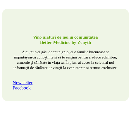
Vino alături de noi în comunitatea
Better Medicine by Zenyth
Aici, nu vei găsi doar un grup, ci o familie bucuroasă să
împărtășească cunoștințe și să te susțină pentru a aduce echilibru,
armonie și sănătate în viața ta. În plus, ai acces la cele mai noi
informații de sănătate, invitații la evenimente și resurse exclusive.
Newsletter
Facebook