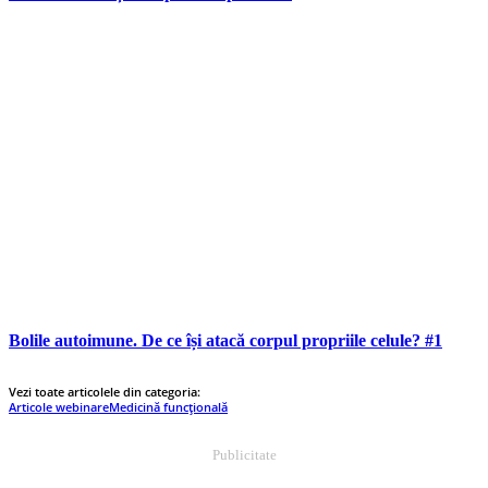
Bolile autoimune. De ce își atacă corpul propriile celule? #1
Vezi toate articolele din categoria:
Articole webinare
Medicină funcțională
Publicitate