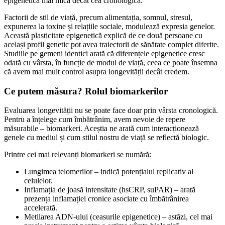
epigenetică mai mică decât cea cronologică.
Factorii de stil de viață, precum alimentația, somnul, stresul,
expunerea la toxine și relațiile sociale, modulează expresia genelor.
Această plasticitate epigenetică explică de ce două persoane cu
același profil genetic pot avea traiectorii de sănătate complet diferite.
Studiile pe gemeni identici arată că diferențele epigenetice cresc
odată cu vârsta, în funcție de modul de viață, ceea ce poate însemna
că avem mai mult control asupra longevității decât credem.
Ce putem măsura? Rolul biomarkerilor
Evaluarea longevității nu se poate face doar prin vârsta cronologică.
Pentru a înțelege cum îmbătrânim, avem nevoie de repere
măsurabile – biomarkeri. Aceștia ne arată cum interacționează
genele cu mediul și cum stilul nostru de viață se reflectă biologic.
Printre cei mai relevanți biomarkeri se numără:
Lungimea telomerilor – indică potențialul replicativ al
celulelor.
Inflamația de joasă intensitate (hsCRP, suPAR) – arată
prezența inflamației cronice asociate cu îmbătrânirea
accelerată.
Metilarea ADN-ului (ceasurile epigenetice) – astăzi, cel mai