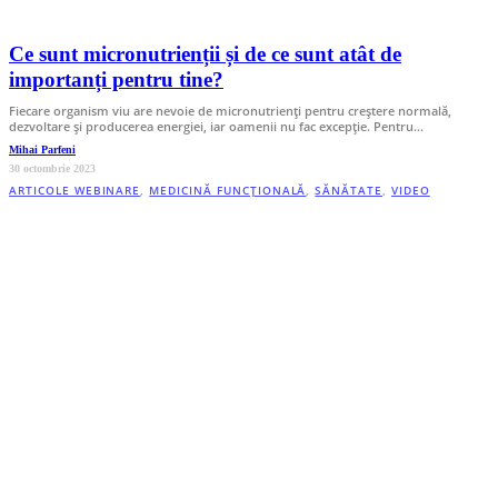
Ce sunt micronutrienții și de ce sunt atât de
importanți pentru tine?
Fiecare organism viu are nevoie de micronutrienți pentru creștere normală,
dezvoltare și producerea energiei, iar oamenii nu fac excepție. Pentru…
Mihai Parfeni
30 octombrie 2023
ARTICOLE WEBINARE
,
MEDICINĂ FUNCȚIONALĂ
,
SĂNĂTATE
,
VIDEO