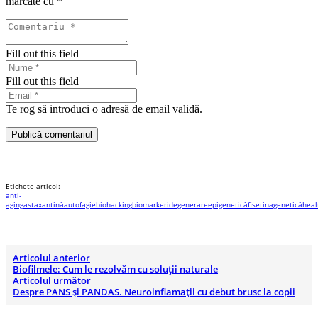
marcate cu
*
Fill out this field
Fill out this field
Te rog să introduci o adresă de email validă.
Publică comentariul
Etichete articol:
anti-
aging
astaxantină
autofagie
biohacking
biomarkeri
degenerare
epigenetică
fisetina
genetică
heal
Articolul anterior
Biofilmele: Cum le rezolvăm cu soluții naturale
Articolul următor
Despre PANS şi PANDAS. Neuroinflamaţii cu debut brusc la copii