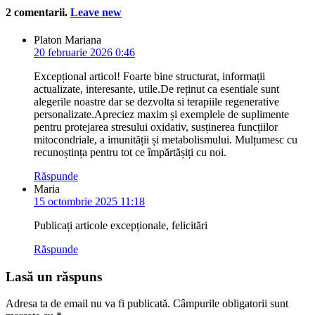
2
comentarii
.
Leave new
Platon Mariana
20 februarie 2026 0:46
Excepțional articol! Foarte bine structurat, informații
actualizate, interesante, utile.De reținut ca esentiale sunt
alegerile noastre dar se dezvolta si terapiile regenerative
personalizate.Apreciez maxim și exemplele de suplimente
pentru protejarea stresului oxidativ, susținerea funcțiilor
mitocondriale, a imunității și metabolismului. Mulțumesc cu
recunoștința pentru tot ce împărtășiți cu noi.
Răspunde
Maria
15 octombrie 2025 11:18
Publicați articole excepționale, felicitări
Răspunde
Lasă un răspuns
Adresa ta de email nu va fi publicată.
Câmpurile obligatorii sunt