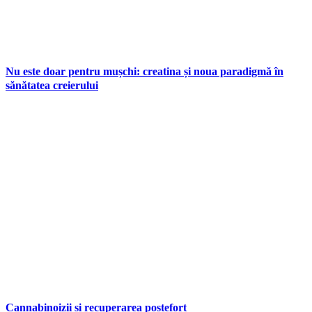
Nu este doar pentru mușchi: creatina și noua paradigmă în
sănătatea creierului
Cannabinoizii și recuperarea postefort