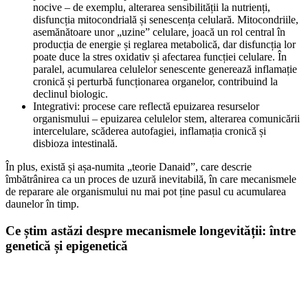
nocive – de exemplu, alterarea sensibilității la nutrienți,
disfuncția mitocondrială și senescența celulară. Mitocondriile,
asemănătoare unor „uzine” celulare, joacă un rol central în
producția de energie și reglarea metabolică, dar disfuncția lor
poate duce la stres oxidativ și afectarea funcției celulare. În
paralel, acumularea celulelor senescente generează inflamație
cronică și perturbă funcționarea organelor, contribuind la
declinul biologic.
Integrativi: procese care reflectă epuizarea resurselor
organismului – epuizarea celulelor stem, alterarea comunicării
intercelulare, scăderea autofagiei, inflamația cronică și
disbioza intestinală.
În plus, există și așa-numita „teorie Danaid”, care descrie
îmbătrânirea ca un proces de uzură inevitabilă, în care mecanismele
de reparare ale organismului nu mai pot ține pasul cu acumularea
daunelor în timp.
Ce știm astăzi despre mecanismele longevității: între
genetică și epigenetică