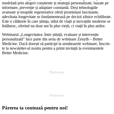
modelată prin alegeri conștiente și strategii personalizate, bazate pe
informare, prevenție și adaptare constantă. Deși tehnologiile
avansate și terapiile regenerative oferă promisiuni fascinante,
adevărata longevitate se fundamentează pe decizii zilnice echilibrate.
Este o călătorie în care știința, stilul de viață și inovațiile moderne se
întâlnesc, oferind nu doar ani în plus vieții, ci viață în plus anilor.
Webinarul „Longevitatea: între știință, evaluare și intervenție
personalizată” face parte din seria de webinare Zenyth – Better
Medicine. Dacă dorești să participi la următoarele webinare, înscrie-
te la newsletter-ul nostru pentru a primi invitații la evenimentele
Better Medicine.
Publicitate
Publicitate
Părerea ta contează pentru noi!