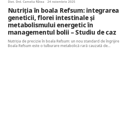
Diet. Drd. Camelia Râtea
24 noiembrie 2025
Nutriția în boala Refsum: integrarea
geneticii, florei intestinale și
metabolismului energetic în
managementul bolii – Studiu de caz
Nutriția de precizie în boala Refsum: un nou standard de îngrijire
Boala Refsum este o tulburare metabolică rară cauzată de…