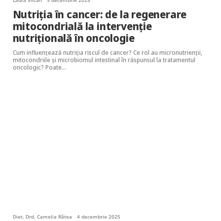
Laura Vîlcan
9 decembrie 2025
Nutriția în cancer: de la regenerare
mitocondrială la intervenție
nutrițională în oncologie
Cum influențează nutriția riscul de cancer? Ce rol au micronutrienții,
mitocondriile și microbiomul intestinal în răspunsul la tratamentul
oncologic? Poate…
Diet. Drd. Camelia Râtea
4 decembrie 2025