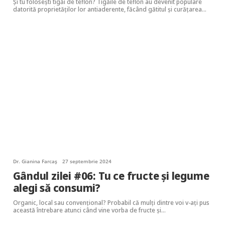
Și tu folosești tigăi de teflon? Tigăile de teflon au devenit populare
datorită proprietăților lor antiaderente, făcând gătitul și curățarea…
Dr. Gianina Farcaș
27 septembrie 2024
Gândul zilei #06: Tu ce fructe și legume
alegi să consumi?
Organic, local sau convențional? Probabil că mulți dintre voi v-ați pus
această întrebare atunci când vine vorba de fructe și…