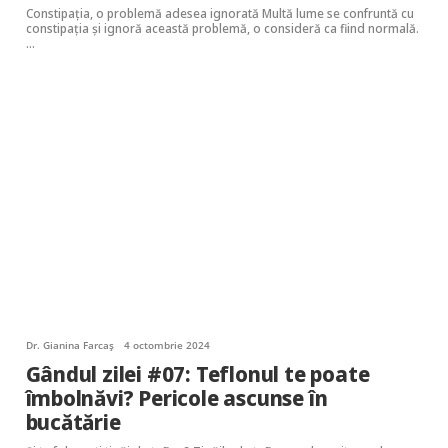
Constipația, o problemă adesea ignorată Multă lume se confruntă cu
constipația și ignoră această problemă, o consideră ca fiind normală.
…
Dr. Gianina Farcaș
4 octombrie 2024
Gândul zilei #07: Teflonul te poate
îmbolnăvi? Pericole ascunse în
bucătărie