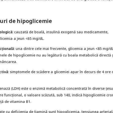
puri de hipoglicemie
ologică
: cauzată de boală, insulină exogenă sau medicamente,
glicemia a jeun <65 mg/dL.
cţională
: una dintre cele mai frecvente, glicemia a jeun <85 mg/dL
ele de hipoglicemie nu au legătură cu boala metabolică directă ș
 mâncarea.
ctivă
: simptomele de scădere a glicemiei apar în decurs de 4 ore
enază (LDH) este o enzimă metabolică concentrată în diverse țesut
e funcțional, o valoare scăzută, sub 140, indică hipoglicemie cron
nță de vitamina B1.
te cu deficiența de tiamină sunt hipoglicemia, tensiunea arterial