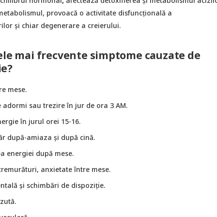
echilibrul hormonal
,
afectează detoxifierea și metabolismul acizil
etabolismul, provoacă o activitate disfuncțională a
lor și chiar degenerare a creierului.
ele mai frecvente simptome cauzate de
ie?
re mese.
e adormi sau trezire în jur de ora 3 AM.
ergie în jurul orei 15-16.
ăr după-amiaza și după cină.
a energiei după mese.
, tremurături, anxietate între mese.
tală și schimbări de dispoziție.
zută.