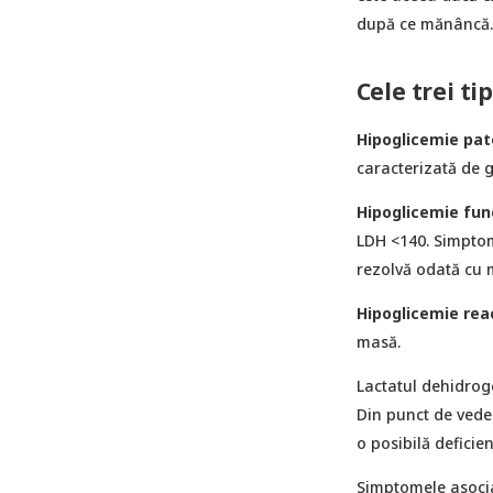
după ce mănâncă.
Cele trei ti
Hipoglicemie pat
caracterizată de 
Hipoglicemie fun
LDH <140. Simptom
rezolvă odată cu
Hipoglicemie rea
masă.
Lactatul dehidrog
Din punct de veder
o posibilă deficie
Simptomele asocia