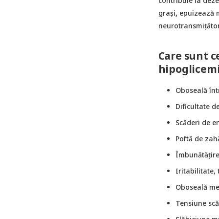
contribuie la dez
grași
,
epuizează m
neurotransmițători
Care sunt c
hipoglicem
Oboseală înt
Dificultate d
Scăderi de en
Poftă de zah
Îmbunătățire
Iritabilitate
Oboseală men
Tensiune scă