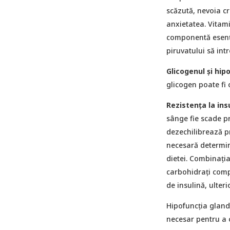
scăzută, nevoia cr
anxietatea. Vitam
componentă esenția
piruvatului să intr
Glicogenul şi hip
glicogen poate fi 
Rezistența la ins
sânge fie scade pr
dezechilibrează pr
necesară determin
dietei. Combinația
carbohidrați compl
de insulină, ulteri
Hipofuncția glande
necesar pentru a c