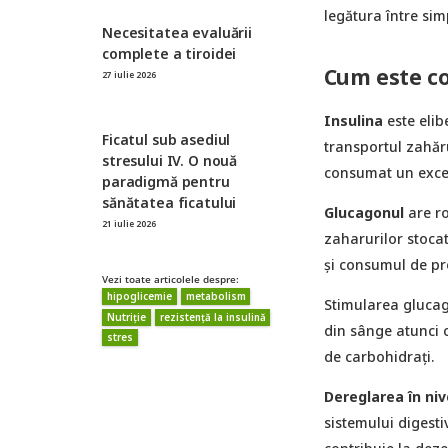
legătura între sim
Necesitatea evaluării
complete a tiroidei
Cum este co
27 iulie 2026
Insulina
este elib
Ficatul sub asediul
transportul zahăru
stresului IV. O nouă
consumat un exces
paradigmă pentru
sănătatea ficatului
Glucagonul
are r
21 iulie 2026
zaharurilor stocat
și consumul de pro
Vezi toate articolele despre:
hipoglicemie
metabolism
Stimularea glucag
Nutriție
rezistență la insulină
din sânge atunci 
stres
de carbohidrați.
Dereglarea în niv
sistemului digesti