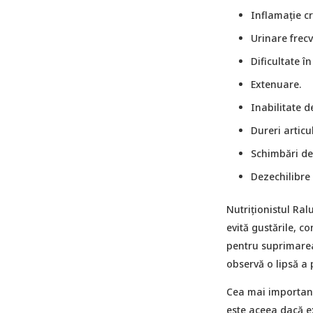
Inflamație cr
Urinare frecv
Dificultate î
Extenuare.
Inabilitate de
Dureri articu
Schimbări de 
Dezechilibre
Nutriționistul Ral
evită gustările, c
pentru suprimarea 
observă o lipsă a p
Cea mai importantă
este aceea dacă e