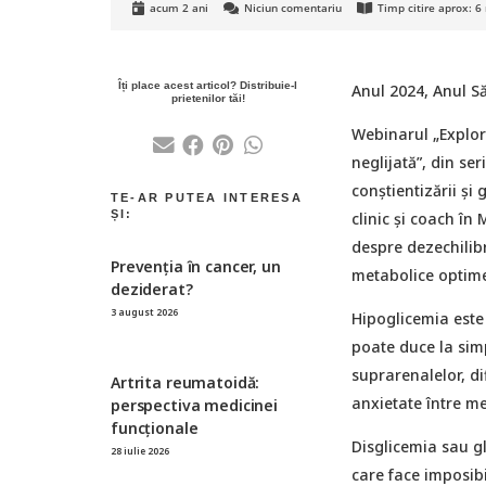
acum 2 ani
Niciun comentariu
Timp citire aprox:
6
Anul 2024, Anul Să
Webinarul „Explor
neglijată”, din se
conștientizării și
clinic și coach în
despre dezechilibr
Prevenția ȋn cancer, un
metabolice optime
deziderat?
3 august 2026
Hipoglicemia este 
poate duce la sim
suprarenalelor, d
Artrita reumatoidă:
anxietate între me
perspectiva medicinei
funcționale
Disglicemia sau gl
28 iulie 2026
care face imposibi