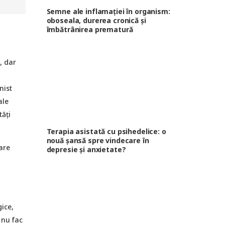
Semne ale inflamației în organism:
oboseala, durerea cronică și
îmbătrânirea prematură
, dar
nist
ale
tăți
Terapia asistată cu psihedelice: o
nouă șansă spre vindecare în
are
depresie și anxietate?
gice,
 nu fac