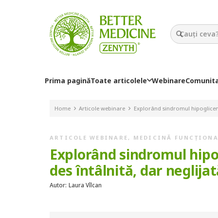
Prima pagină
Toate articolele
Webinare
Comunit
Home
Articole webinare
Explorând sindromul hipoglicemi
ARTICOLE WEBINARE
,
MEDICINĂ FUNCȚION
Explorând sindromul hipo
des întâlnită, dar neglija
Autor:
Laura Vîlcan