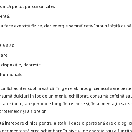
onică pe tot parcursul zilei.
entă.
n a face exerciții fizice, dar energie semnificativ îmbunătățită după 
 a slăbi.
lare.
dispoziție, depresie.
 hormonale.
uca Schachter subliniază că, în general, hipoglicemicul sare peste
onsumă dulciuri în loc de un meniu echilibrat, consumă cofeină sa
apetitului, are perioade lungi între mese și, în alimentația sa, s
roteinelor și a fibrelor.
 întrebare clinică pentru a stabili dacă o persoană are o disgli
xperimentează vreo schimbare în nivelul de energie sau a funcțio