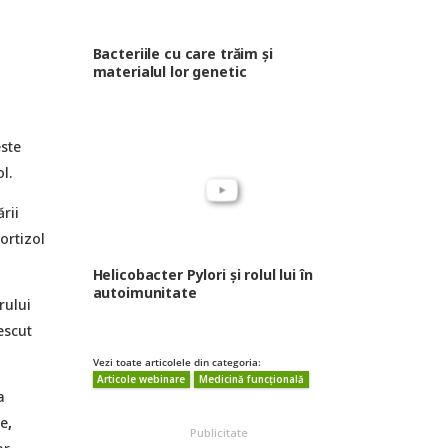
Bacteriile cu care trăim şi
materialul lor genetic
ste
l.
rii
ortizol
Helicobacter Pylori și rolul lui în
autoimunitate
rului
escut
Vezi toate articolele din categoria:
Articole webinare
Medicină funcțională
a
re
,
Publicitate