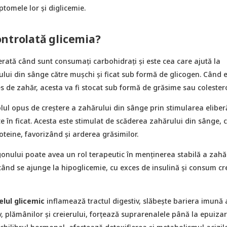
ptomele lor și diglicemie.
ntrolată glicemia?
erată când sunt consumați carbohidrați și este cea care ajută la
lui din sânge către mușchi și ficat sub formă de glicogen. Când e
 de zahăr, acesta va fi stocat sub formă de grăsime sau colestero
olul opus de creștere a zahărului din sânge prin stimularea eliberă
e în ficat. Acesta este stimulat de scăderea zahărului din sânge, c
teine, favorizând și arderea grăsimilor.
onului poate avea un rol terapeutic în menținerea stabilă a zahă
când se ajunge la hipoglicemie, cu exces de insulină și consum cr
elul glicemic
inflamează tractul digestiv, slăbește bariera imună 
v, plămânilor și creierului, forțează suprarenalele până la epuiza