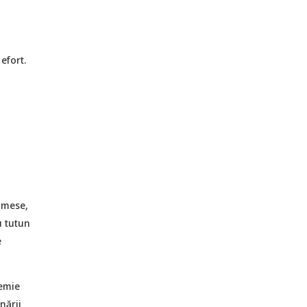
efort.
 mese,
u tutun
e
cemie
nării