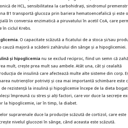
onică de HCL, sensibilitatea la carbohidrați, sindromul premenstr
ina B1 transportă glucoza prin bariera hematoencefalică și este 
lă în conversia enzimatică a piruvatului în acetil CoA, care per
e în ciclul Krebs.
oglicemia
. O capacitate scăzută a ficatului de a stoca și/sau prod
o cauză majoră a scăderii zahărului din sânge și a hipoglicemiei.
ulină și hipoglicemia
nu se exclud reciproc, fiind un semn că zahă
ea mult, crește prea mult sau ambele. Atât una, cât și cealaltă
oducția de insulină care afectează multe alte sisteme din corp. E
area nutrienților potriviți și cea mai importantă schimbare este 
 de rezistență la insulină și hipoglicemie începe de la dieta bogat
ecși împreună cu stres și alți factori, care vor duce la secreție ex
or la hipoglicemie, iar în timp, la diabet.
lor suprarenale duce la producție scăzută de cortizol, care este
rește nivelul glucozei în sânge, când aceasta este scăzută.