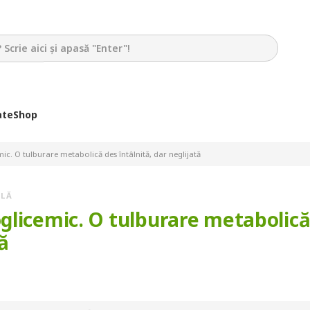
ate
Shop
c. O tulburare metabolică des întâlnită, dar neglijată
ALĂ
glicemic. O tulburare metabolic
tă