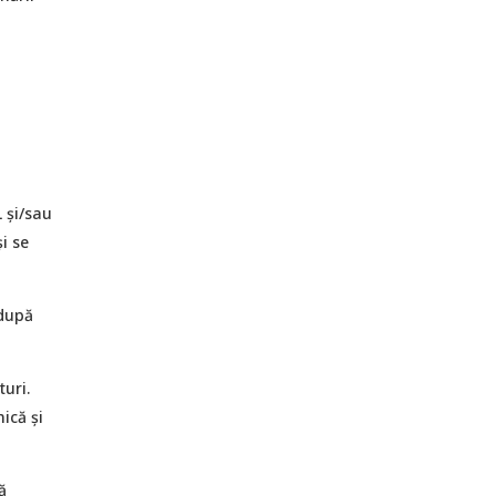
 şi/sau
i se
 după
uri.
ică și
ă