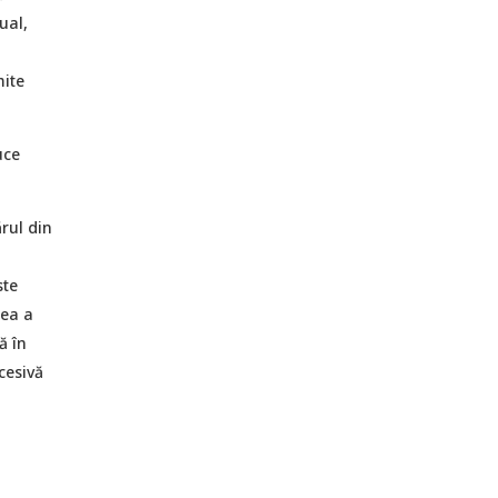
ual,
o
mite
uce
rul din
ste
cea a
ă în
cesivă