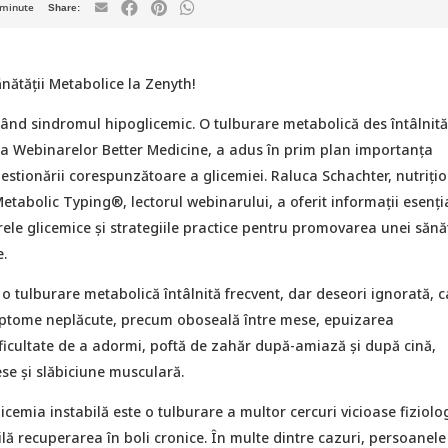
minute
nătății Metabolice la Zenyth!
ând sindromul hipoglicemic. O tulburare metabolică des întâlnită
ria Webinarelor Better Medicine, a adus în prim plan importanța
 gestionării corespunzătoare a glicemiei. Raluca Schachter, nutrițio
 Metabolic Typing®, lectorul webinarului, a oferit informații esenți
ele glicemice și strategiile practice pentru promovarea unei sănă
.
o tulburare metabolică întâlnită frecvent, dar deseori ignorată, c
ptome neplăcute, precum oboseală între mese, epuizarea
ificultate de a adormi, poftă de zahăr după-amiază și după cină,
se și slăbiciune musculară.
icemia instabilă este o tulburare a multor cercuri vicioase fiziolo
lă recuperarea în boli cronice. În multe dintre cazuri, persoanele