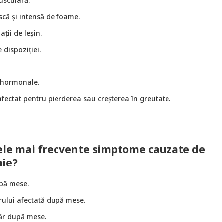
usculară.
scă și intensă de foame.
ații de leșin.
 dispoziției.
 hormonale.
fectat pentru pierderea sau creșterea în greutate.
ele mai frecvente simptome cauzate de
mie?
pă mese.
rului afectată după mese.
ăr după mese.