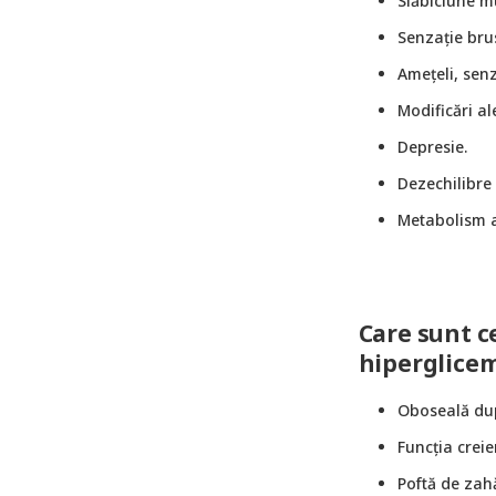
Slăbiciune m
Senzație bru
Amețeli, senz
Modificări ale
Depresie.
Dezechilibre
Metabolism a
Care sunt c
hiperglice
Oboseală du
Funcția creie
Poftă de zah