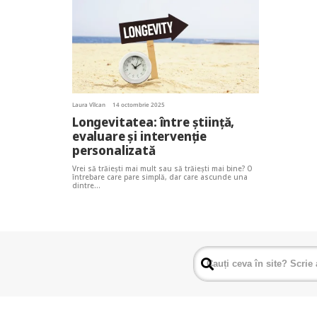
Laura Vîlcan
14 octombrie 2025
Longevitatea: între știință,
evaluare și intervenție
personalizată
Vrei să trăiești mai mult sau să trăiești mai bine? O
întrebare care pare simplă, dar care ascunde una
dintre…