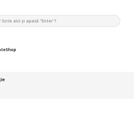
ate
Shop
ție