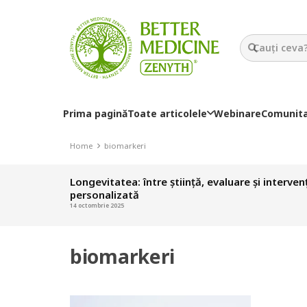
Prima pagină
Toate articolele
Webinare
Comunit
Home
biomarkeri
Longevitatea: între știință, evaluare și interven
personalizată
14 octombrie 2025
biomarkeri