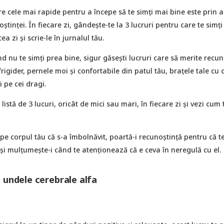
e cele mai rapide pentru a începe să te simți mai bine este prin a
știnței. În fiecare zi, gândește-te la 3 lucruri pentru care te simți
a zi și scrie-le în jurnalul tău.
nd nu te simți prea bine, sigur găsești lucruri care să merite recu
igider, pernele moi și confortabile din patul tău, brațele tale cu c
i pe cei dragi.
istă de 3 lucuri, oricât de mici sau mari, în fiecare zi și vezi cum 
i pe corpul tău că s-a îmbolnăvit, poartă-i recunoștință pentru că t
 și mulțumește-i când te atenționează că e ceva în neregulă cu el.
 undele cerebrale alfa