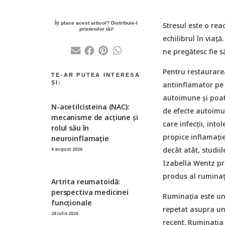
Stresul este o reac
echilibrul în viaț
ne pregătesc fie s
Pentru restaurare
antiinflamator pe 
autoimune și poat
N-acetilcisteina (NAC):
de efecte autoimun
mecanisme de acțiune și
care infecții, into
rolul său în
propice inflamație
neuroinflamație
decât atât, studiil
4 august 2026
Izabella Wentz pr
produs al ruminați
Artrita reumatoidă:
perspectiva medicinei
Ruminația este un
funcționale
repetat asupra un
28 iulie 2026
recent. Ruminația