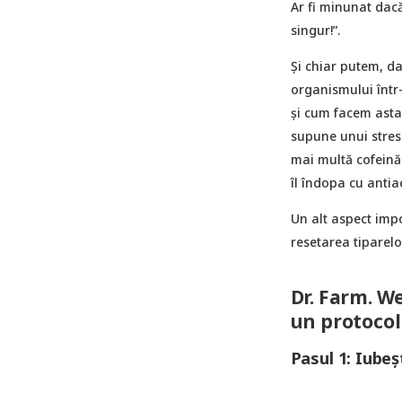
Ar fi minunat dac
singur!”.
Și chiar putem, da
organismului într-
și cum facem asta?
supune unui stres 
mai multă cofeină 
îl îndopa cu antia
Un alt aspect impo
resetarea tiparelo
Dr. Farm. W
un protocol 
Pasul 1: Iubeșt