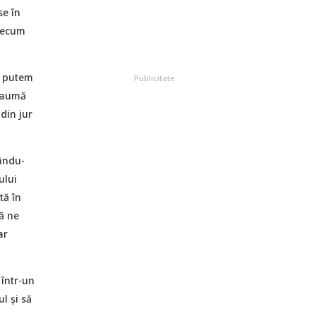
se în
recum
r putem
Publicitate
traumă
din jur
cându-
ului
tă în
ă ne
ar
 într-un
l și să