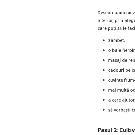
Deseori oamenii vo
interior, prin ale
care poți să le fac
zâmbet.
o baie fierbi
masaj de rel
cadouri pe car
cuvinte frumo
mai multă od
a cere ajutor
să vorbești c
Pasul 2: Culti