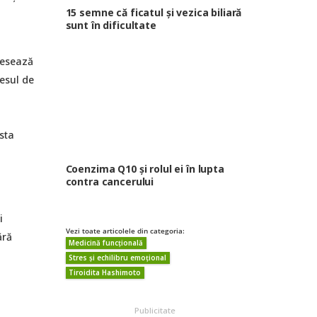
15 semne că ficatul și vezica biliară
sunt în dificultate
cesează
esul de
sta
Coenzima Q10 și rolul ei în lupta
contra cancerului
i
Vezi toate articolele din categoria:
ără
Medicină funcțională
Stres și echilibru emoțional
Tiroidita Hashimoto
Publicitate