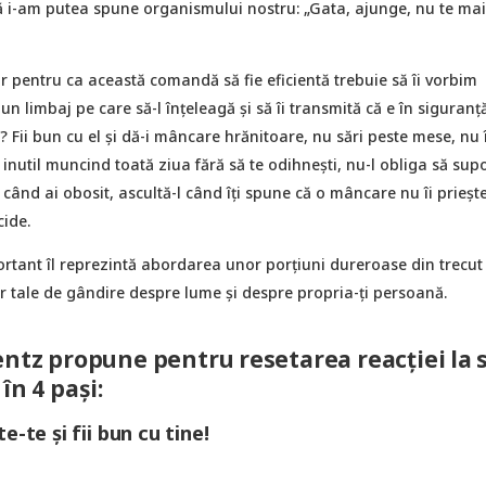
ă i-am putea spune organismului nostru: „Gata, ajunge, nu te ma
r pentru ca această comandă să fie eficientă trebuie să îi vorbim
un limbaj pe care să-l înțeleagă și să îi transmită că e în siguranț
 Fii bun cu el și dă-i mâncare hrănitoare, nu sări peste mese, nu î
inutil muncind toată ziua fără să te odihnești, nu-l obliga să supo
când ai obosit, ascultă-l când îți spune că o mâncare nu îi priește
cide.
rtant îl reprezintă abordarea unor porțiuni dureroase din trecut 
r tale de gândire despre lume și despre propria-ți persoană.
entz propune pentru resetarea reacției la 
în 4 pași:
e-te și fii bun cu tine!