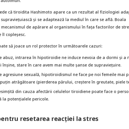
l autoimun.
ede că tiroidita Hashimoto apare ca un rezultat al fiziologiei adap
 supraviețuiască și se adaptează la mediul în care se află. Boala
mecanismul de apărare al organismului în fața factorilor de stres
 îl copleșesc.
ate să joace un rol protector în următoarele cazuri:
e abuz, intrarea în hipotiroidie ne induce nevoia de a dormi și a 
i înșine, stare în care avem mai multe șanse de supraviețuire.
e agresiune sexuală, hipotiroidismul ne face pe noi femeile mai p
i puțin atrăgătoare (pierderea părului, creștere în greutate, piele t
simțită din cauza afectării celulelor tiroidiene poate face o pers
ă la potențialele pericole.
pentru resetarea reacției la stres