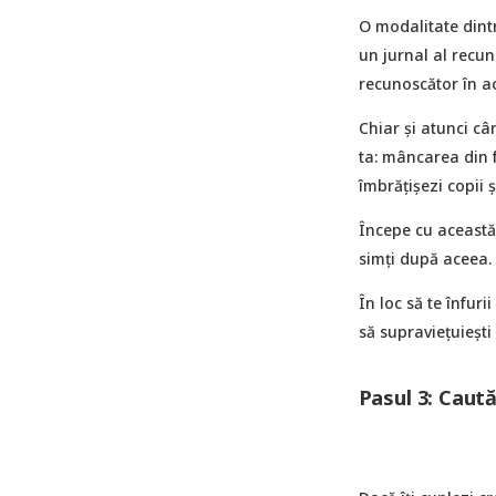
O modalitate dintr
un jurnal al recuno
recunoscător în ace
Chiar și atunci câ
ta: mâncarea din fr
îmbrățișezi copii ș
Începe cu această l
simți după aceea.
În loc să te înfuri
să supraviețuiești
Pasul 3: Caută