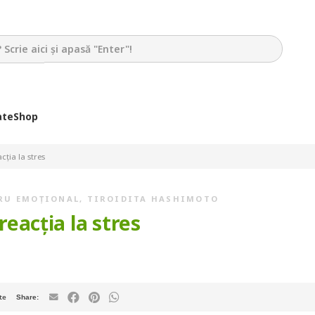
ate
Shop
cția la stres
BRU EMOȚIONAL
,
TIROIDITA HASHIMOTO
 reacția la stres
te