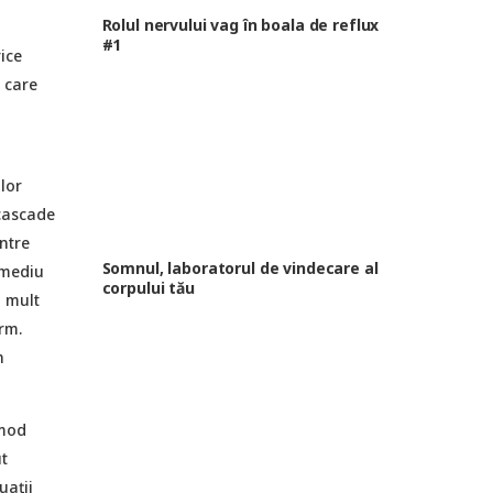
Rolul nervului vag în boala de reflux
#1
rice
 care
lor
 cascade
ntre
Somnul, laboratorul de vindecare al
n mediu
corpului tău
i mult
arm.
n
 mod
t
uații