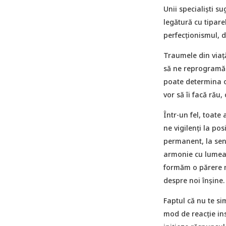
Unii specialiști s
legătură cu tipar
perfecționismul, d
Traumele din viață
să ne reprogramăm 
poate determina o
vor să îi facă rău,
Într-un fel, toate
ne vigilenți la pos
permanent, la senti
armonie cu lumea 
formăm o părere ne
despre noi înșine.
Faptul că nu te si
mod de reacție ins