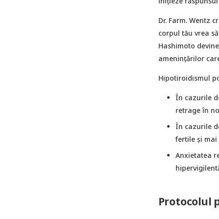
inițieze răspunsu
Dr. Farm. Wentz cr
corpul tău vrea să
Hashimoto devine 
amenințărilor care
Hipotiroidismul po
În cazurile d
retrage în no
În cazurile d
fertile și ma
Anxietatea re
hipervigilent
Protocolul 