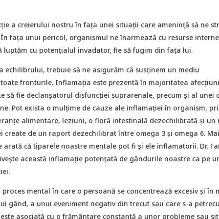
ție a creierului nostru în fața unei situații care amenință să ne st
ă. În fața unui pericol, organismul ne înarmează cu resurse interne
ă luptăm cu potențialul invadator, fie să fugim din fața lui.
a echilibrului, trebuie să ne asigurăm că susținem un mediu
toate fronturile. Inflamația este prezentă în majoritatea afecțiuni
e să fie declanșatorul disfuncției suprarenale, precum și al unei
e. Pot exista o mulțime de cauze ale inflamației în organism, pri
leranțe alimentare, leziuni, o floră intestinală dezechilibrată și u
i create de un raport dezechilibrat între omega 3 și omega 6. Ma
e arată că tiparele noastre mentale pot fi și ele inflamatorii. Dr. F
ivește această inflamație potențată de gândurile noastre ca pe u
ei.
 proces mental în care o persoană se concentrează excesiv și în
ui gând, a unui eveniment negativ din trecut sau care s-a petrecu
 este asociată cu o frământare constantă a unor probleme sau sit