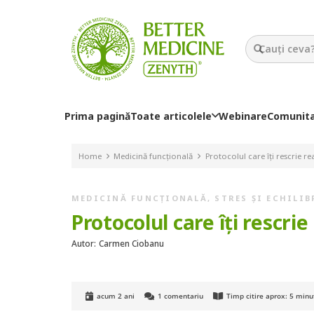
Prima pagină
Toate articolele
Webinare
Comunit
Home
Medicină funcțională
Protocolul care îți rescrie rea
MEDICINĂ FUNCȚIONALĂ
,
STRES ȘI ECHILI
Protocolul care îți rescrie
Autor:
Carmen Ciobanu
acum 2 ani
1
comentariu
Timp citire aprox:
5
minu