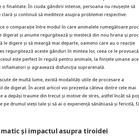
e o finalitate. În ciuda gândirii intense, persoana nu reușește să
 clară și continuă să mediteze asupra problemei respective.
ace o comparație între modul în care animalele rumegătoare pro
e digerat și anume regurgitează și mestecă din nou hrana și proc
să le digere și să meargă mai departe, oamenii care au o reacție
es regurgitează aceste gânduri în mintea lor, ceea ce le provoacă
ocesul este perfect în regulă pentru animale, la ființele umane ace
 inflamatori și agravează disfuncția suprarenală.
scute de multă lume, există modalități utile de procesare a
cil de digerat. În acest articol voi prezenta câteva dintre cele mai
e a depăși traume din trecut și motive de stres, astfel încât să poț
pe drumul vieții tale și să ai o experiență sănătoasă și fericită, f
umatic și impactul asupra tiroidei