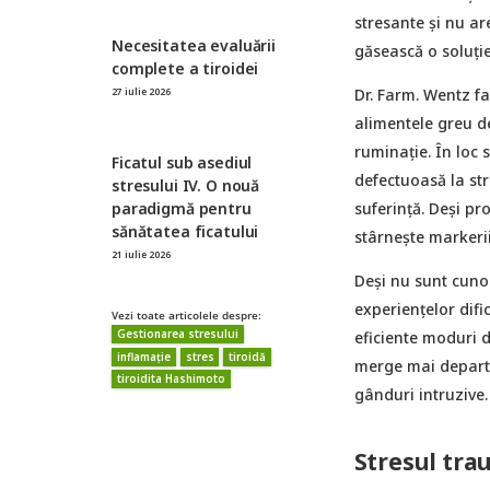
stresante și nu ar
Necesitatea evaluării
găsească o soluție
complete a tiroidei
Dr. Farm. Wentz f
27 iulie 2026
alimentele greu d
ruminație. În loc 
Ficatul sub asediul
defectuoasă la str
stresului IV. O nouă
paradigmă pentru
suferință. Deși pr
sănătatea ficatului
stârnește markerii
21 iulie 2026
Deși nu sunt cuno
experiențelor difi
Vezi toate articolele despre:
Gestionarea stresului
eficiente moduri d
inflamație
stres
tiroidă
merge mai departe 
tiroidita Hashimoto
gânduri intruzive.
Stresul tra