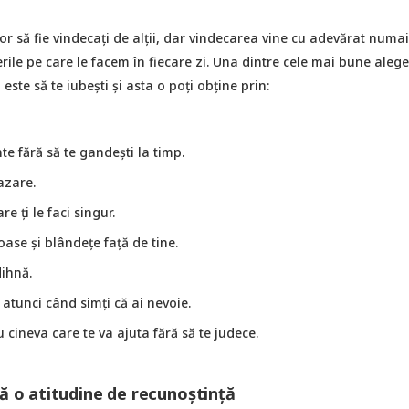
r să fie vindecați de alții, dar vindecarea vine cu adevărat numai
gerile pe care le facem în fiecare zi. Una dintre cele mai bune alege
i este să te iubești și asta o poți obține prin:
nte fără să te gandești la timp.
azare.
e ți le faci singur.
ase și blândețe față de tine.
ihnă.
 atunci când simți că ai nevoie.
u cineva care te va ajuta fără să te judece.
vă o atitudine de recunoștință