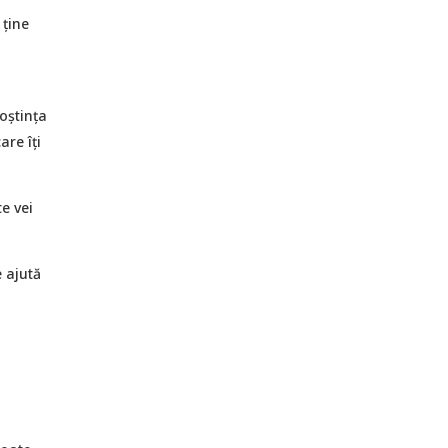
 ține
noștința
are îți
te vei
e ajută