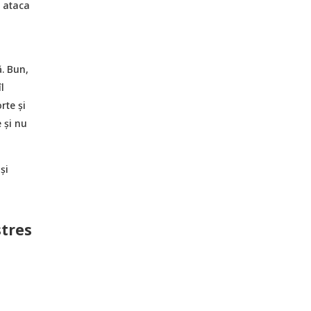
i ataca
ă. Bun,
l
rte și
 și nu
și
stres