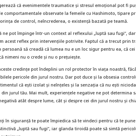
ugerează că evenimentele traumatice și stresul emoțional pot fi pu
ele comportamentale observate la femeile cu Hashimoto, tipare p
orința de control, neîncrederea, o existență bazată pe teamă.
 ne pot împinge într-un context al reflexului „luptă sau fugi”, da
acest reflex prin intervențiile potrivite. Faptul că a trecut prin 
 persoană să creadă că lumea nu e un loc sigur pentru ea, că cei 
 că nimeni nu o crede și nu o prețuiește.
 aceste credințe pot îndeplini un rol protector în viața noastră, fă
ibilele pericole din jurul nostru. Dar pot duce și la obsesia control
mentul că ești izolat și neînțeles și la senzația că nu ești nicioda
din jurul tău. Mai mult, experiențele negative ne pot determina s
gativă atât despre lume, cât și despre cei din jurul nostru și chi
mți în siguranță te poate împiedica să te vindeci pentru că te pune
tinctivă „luptă sau fugi”, iar glanda tiroidă poate să simtă pericolu