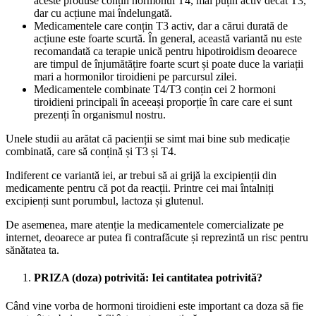
aceste produse conțin hormonul T4, mai puțin activ decât T3,
dar cu acțiune mai îndelungată.
Medicamentele care conțin T3 activ, dar a cărui durată de
acțiune este foarte scurtă. În general, această variantă nu este
recomandată ca terapie unică pentru hipotiroidism deoarece
are timpul de înjumătățire foarte scurt și poate duce la variații
mari a hormonilor tiroidieni pe parcursul zilei.
Medicamentele combinate T4/T3 conțin cei 2 hormoni
tiroidieni principali în aceeași proporție în care care ei sunt
prezenți în organismul nostru.
Unele studii au arătat că pacienții se simt mai bine sub medicație
combinată, care să conțină și T3 și T4.
Indiferent ce variantă iei, ar trebui să ai grijă la excipienții din
medicamente pentru că pot da reacții. Printre cei mai întalniți
excipienți sunt porumbul, lactoza și glutenul.
De asemenea, mare atenție la medicamentele comercializate pe
internet, deoarece ar putea fi contrafăcute și reprezintă un risc pentru
sănătatea ta.
PRIZA (doza) potrivită: Iei cantitatea potrivită?
Când vine vorba de hormoni tiroidieni este important ca doza să fie