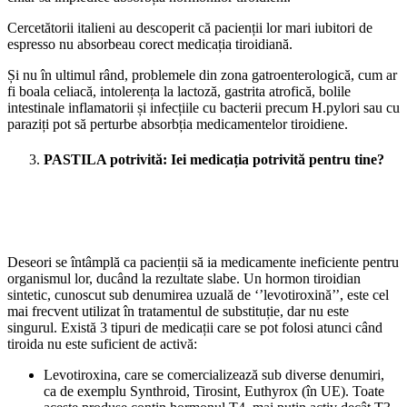
Cercetătorii italieni au descoperit că pacienții lor mari iubitori de
espresso nu absorbeau corect medicația tiroidiană.
Și nu în ultimul rând, problemele din zona gatroenterologică, cum ar
fi boala celiacă, intolerența la lactoză, gastrita atrofică, bolile
intestinale inflamatorii și infecțiile cu bacterii precum H.pylori sau cu
paraziți pot să perturbe absorbția medicamentelor tiroidiene.
PASTILA potrivită: Iei medicația potrivită pentru tine?
Deseori se întâmplă ca pacienții să ia medicamente ineficiente pentru
organismul lor, ducând la rezultate slabe. Un hormon tiroidian
sintetic, cunoscut sub denumirea uzuală de ‘’levotiroxină’’, este cel
mai frecvent utilizat în tratamentul de substituție, dar nu este
singurul. Există 3 tipuri de medicații care se pot folosi atunci când
tiroida nu este suficient de activă:
Levotiroxina, care se comercializează sub diverse denumiri,
ca de exemplu Synthroid, Tirosint, Euthyrox (în UE). Toate