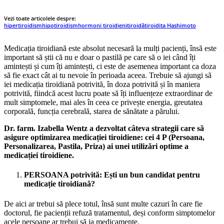
Vezi toate articolele despre:
hipertiroidism
hipotiroidism
hormoni tiroidieni
tiroidă
tiroidita Hashimoto
Medicația tiroidiană este absolut necesară la mulți pacienți, însă este
important să știi că nu e doar o pastilă pe care să o iei când îți
amintești și cum îți amintești, ci este de asemenea important ca doza
să fie exact cât ai tu nevoie în perioada aceea. Trebuie să ajungi să
iei medicația tiroidiană potrivită, în doza potrivită și în maniera
potrivită, fiindcă acest lucru poate să îți influențeze extraordinar de
mult simptomele, mai ales în ceea ce privește energia, greutatea
corporală, funcția cerebrală, starea de sănătate a părului.
Dr. farm. Izabella Wentz a dezvoltat câteva strategii care să
asigure optimizarea medicației tiroidiene: cei 4 P (Persoana,
Personalizarea, Pastila, Priza) ai unei utilizări optime a
medicației tiroidiene.
PERSOANA potrivită: Ești un bun candidat pentru
medicație tiroidiană?
De aici ar trebui să plece totul, însă sunt multe cazuri în care fie
doctorul, fie pacienții refuză tratamentul, deși conform simptomelor
acele persoane ar trebui să ia medicamente.