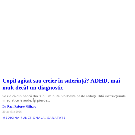
Copil agitat sau creier în suferință? ADHD, mai
mult decât un diagnostic
Se ridică din bancă din 3 în 3 minute. Vorbește peste ceilalți. Uită instrucțiunile
imediat ce le aude. Își pierde…
Dr. Raul Roberto Militaru
20 aprilie 2026
MEDICINĂ FUNCȚIONALĂ
,
SĂNĂTATE