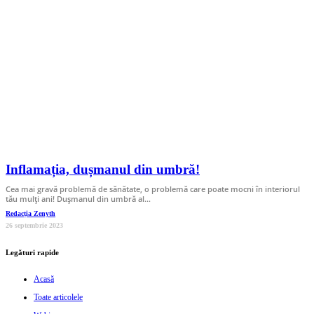
Inflamația, dușmanul din umbră!
Cea mai gravă problemă de sănătate, o problemă care poate mocni în interiorul
tău mulți ani! Dușmanul din umbră al…
Redacția Zenyth
26 septembrie 2023
Legături rapide
Acasă
Toate articolele