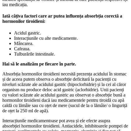
iau medicația.
Iată câțiva factori care ar putea influența absorbția corectă a
hormonilor tiroidieni:
Acidul gastric.
Interacțiunile cu alte medicamente.
Mâncarea.
Cafeaua.
Tulburările intestinale.
Hai să le analizăm pe fiecare în parte.
Absorbția hormonilor tiroidieni necesită prezența acidului în stomac
și de aceea putem observa o absorbție deficitară la pacienții cu
niveluri scăzute ale acidului gastric (hipoclorhidrie) și la cei al căror
organism nu produce deloc acid gastric (aclorhidrie). Unii pacienți
cu valori scăzute ale acidului gastric au observat o absorbție bună a
hormonilor tiroidieni dacă iau medicamentele pentru tiroidă cu apă
caldă cu lămâie sau cu oțet de mere (sucul de la o lămâie/ o linguriță
de oțet la 250 ml de apă).
Interacțiunile medicamentoase pot avea și ele efecte asupra
absorbției hormonilor tiroidieni. Antiacidele, inhibitoarele pompei de