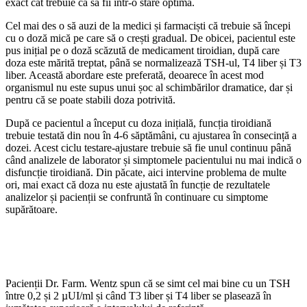
exact cât trebuie ca să fii într-o stare optimă.
Cel mai des o să auzi de la medici și farmaciști că trebuie să începi
cu o doză mică pe care să o crești gradual. De obicei, pacientul este
pus inițial pe o doză scăzută de medicament tiroidian, după care
doza este mărită treptat, până se normalizează TSH-ul, T4 liber și T3
liber. Această abordare este preferată, deoarece în acest mod
organismul nu este supus unui șoc al schimbărilor dramatice, dar și
pentru că se poate stabili doza potrivită.
După ce pacientul a început cu doza inițială, funcția tiroidiană
trebuie testată din nou în 4-6 săptămâni, cu ajustarea în consecință a
dozei. Acest ciclu testare-ajustare trebuie să fie unul continuu până
când analizele de laborator și simptomele pacientului nu mai indică o
disfuncție tiroidiană. Din păcate, aici intervine problema de multe
ori, mai exact că doza nu este ajustată în funcție de rezultatele
analizelor și pacienții se confruntă în continuare cu simptome
supărătoare.
Pacienții Dr. Farm. Wentz spun că se simt cel mai bine cu un TSH
între 0,2 și 2 µUI/ml și când T3 liber și T4 liber se plasează în