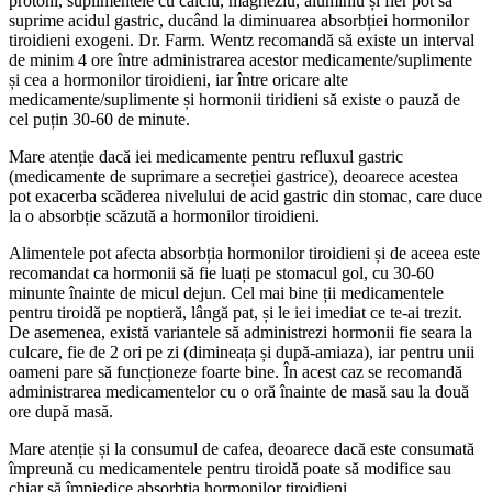
protoni, suplimentele cu calciu, magneziu, aluminiu și fier pot să
suprime acidul gastric, ducând la diminuarea absorbției hormonilor
tiroidieni exogeni. Dr. Farm. Wentz recomandă să existe un interval
de minim 4 ore între administrarea acestor medicamente/suplimente
și cea a hormonilor tiroidieni, iar între oricare alte
medicamente/suplimente și hormonii tiridieni să existe o pauză de
cel puțin 30-60 de minute.
Mare atenție dacă iei medicamente pentru refluxul gastric
(medicamente de suprimare a secreției gastrice), deoarece acestea
pot exacerba scăderea nivelului de acid gastric din stomac, care duce
la o absorbție scăzută a hormonilor tiroidieni.
Alimentele pot afecta absorbția hormonilor tiroidieni și de aceea este
recomandat ca hormonii să fie luați pe stomacul gol, cu 30-60
minunte înainte de micul dejun. Cel mai bine ții medicamentele
pentru tiroidă pe noptieră, lângă pat, și le iei imediat ce te-ai trezit.
De asemenea, există variantele să administrezi hormonii fie seara la
culcare, fie de 2 ori pe zi (dimineața și după-amiaza), iar pentru unii
oameni pare să funcționeze foarte bine. În acest caz se recomandă
administrarea medicamentelor cu o oră înainte de masă sau la două
ore după masă.
Mare atenție și la consumul de cafea, deoarece dacă este consumată
împreună cu medicamentele pentru tiroidă poate să modifice sau
chiar să împiedice absorbția hormonilor tiroidieni.