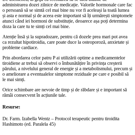
administrarea dozei zilnice de medicație. Valorile hormonale care fac
o persoană să se simtă cel mai bine nu vor fi aceleași la toată lumea
și asta e normal și de aceea este important să îți urmărești simptomele
atunci când iei hormoni de substituție, deoarece așa poți determina
doza la care tu te simți cel mai bine.
Atenție însă și la supradozare, pentru că dozele prea mari pot avea
ca rezultat hipotiroidia, care poate duce la osteoporoză, anxietate și
probleme cardiace.
Prin abordarea celor patru P ai utilizării optime a medicamentelor
tiroidiene ar trebui să observi o îmbunătățire în privința creșterii
părului, a nivelului general de energie și a metabolismului, precum și
o ameliorare a eventualelor simptome reziduale pe care e posibil să
le mai simți.
Orice schimbare are nevoie de timp și de răbdare și e important să
rămâi consecvent în acțiunile tale.
Resurse:
Dr. Farm. Izabella Wentz – Protocol terapeutic pentru tiroidita
Hashimoto (ed. Paralela 45)