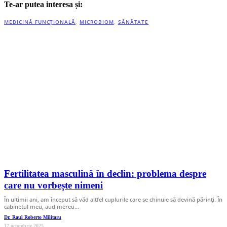
Te-ar putea interesa și:
MEDICINĂ FUNCȚIONALĂ
,
MICROBIOM
,
SĂNĂTATE
Fertilitatea masculină în declin: problema despre
care nu vorbește nimeni
În ultimii ani, am început să văd altfel cuplurile care se chinuie să devină părinți. În
cabinetul meu, aud mereu…
Dr. Raul Roberto Militaru
17 octombrie 2025