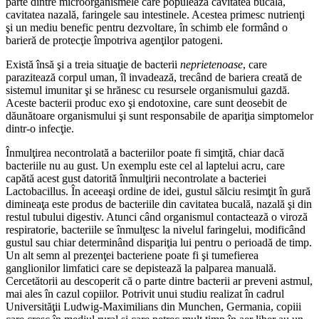
parte dintre microorganismele care populează cavitatea bucală,
cavitatea nazală, faringele sau intestinele. Acestea primesc nutrienţi
şi un mediu benefic pentru dezvoltare, în schimb ele formând o
barieră de protecţie împotriva agenţilor patogeni.
Există însă şi a treia situaţie de bacterii
neprietenoase
, care
parazitează corpul uman, îl invadează, trecând de bariera creată de
sistemul imunitar şi se hrănesc cu resursele organismului gazdă.
Aceste bacterii produc exo şi endotoxine, care sunt deosebit de
dăunătoare organismului şi sunt responsabile de apariţia simptomelor
dintr-o infecţie.
Înmulţirea necontrolată a bacteriilor poate fi simţită, chiar dacă
bacteriile nu au gust. Un exemplu este cel al laptelui acru, care
capătă acest gust datorită înmulţirii necontrolate a bacteriei
Lactobacillus. În aceeaşi ordine de idei, gustul sălciu resimţit în gură
dimineaţa este produs de bacteriile din cavitatea bucală, nazală şi din
restul tubului digestiv. Atunci când organismul contactează o viroză
respiratorie, bacteriile se înmulţesc la nivelul faringelui, modificând
gustul sau chiar determinând dispariţia lui pentru o perioadă de timp.
Un alt semn al prezenţei bacteriene poate fi şi tumefierea
ganglionilor limfatici care se depistează la palparea manuală.
Cercetătorii au descoperit că o parte dintre bacterii ar preveni astmul,
mai ales în cazul copiilor. Potrivit unui studiu realizat în cadrul
Universităţii Ludwig-Maximilians din Munchen, Germania, copiii