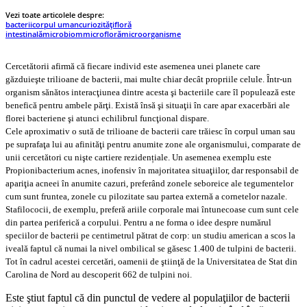
Vezi toate articolele despre:
bacterii
corpul uman
curiozități
floră
intestinală
microbiom
microfloră
microorganisme
Cercetătorii afirmă că fiecare individ este asemenea unei planete care
găzduieşte trilioane de bacterii, mai multe chiar decât propriile celule. Într-un
organism sănătos interacţiunea dintre acesta şi bacteriile care îl populează este
benefică pentru ambele părţi. Există însă şi situaţii în care apar exacerbări ale
florei bacteriene şi atunci echilibrul funcţional dispare.
Cele aproximativ o sută de trilioane de bacterii care trăiesc în corpul uman sau
pe suprafaţa lui au afinităţi pentru anumite zone ale organismului, comparate de
unii cercetători cu nişte cartiere rezidențiale. Un asemenea exemplu este
Propionibacterium acnes, inofensiv în majoritatea situaţiilor, dar responsabil de
apariţia acneei în anumite cazuri, preferând zonele seboreice ale tegumentelor
cum sunt fruntea, zonele cu pilozitate sau partea externă a cornetelor nazale.
Stafilococii, de exemplu, preferă ariile corporale mai întunecoase cum sunt cele
din partea periferică a corpului. Pentru a ne forma o idee despre numărul
speciilor de bacterii pe centimetrul pătrat de corp: un studiu american a scos la
iveală faptul că numai la nivel ombilical se găsesc 1.400 de tulpini de bacterii.
Tot în cadrul acestei cercetări, oamenii de ştiinţă de la Universitatea de Stat din
Carolina de Nord au descoperit 662 de tulpini noi.
Este ştiut faptul că din punctul de vedere al populaţiilor de bacterii