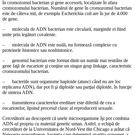
în cromozomul bacterian şi gene accesorii, localizate în afara
cromozomului bacterian. Numărul de gene în cromozomul bacterian
este de câteva mii, de exemplu Escherichia coli are în jur de 4.000
de gene.
– molecula de ADN bacterian este circulară, marginile ei fiind
unite prin legături covalente.
– molecula de ADN este nudă, nu formează complexe cu
proteinele histonice sau nonhistonice.
– genomul bacterian este format dintr-un număr mai restrâns de
gene faţă de eucariote şi conţine un singur grup linkage, caracteristic
cromozomului bacterian.
– bacteriile sunt organisme haploide (atunci când nu are loc
replicarea ADN), dar pot fi şi diploide sau parţial diploide, în funcţie
de sinteza ADN.
– transmiterea caracterelor ereditare este diferită de cea a
eucariotelor, lipsind procesul clasic al reproducerii sexuale.
Cercetătorii au descoperit că unele microorganisme îşi pot combina
ADN-ul propriu cu material genetic uman. Astfel, o echipă de
cercetători de la Universitatea de Nord-Vest din Chicago a arătat că
Neisseria gonorrhoeae, bacteria care determină apariţia gonoreei, a