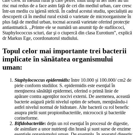
care cresc în mediul rural şi care petrec mult timp în aer liber au un
risc mai redus de a face astm faţă de cei din mediul urban, care cresc
într-un mediu cu igienă strictă. În cadrul acestui studiu, specialiștii au
descoperit că în mediul rural există o varietate de microorganisme în
plus faţă de mediul urban, tocmai această varietate oferind protecție
antiastmatică. ,,Printre ele se numără un anumit tip de stafilococi,
Staphylococcus sciuri, dar şi o ciupercă din clasa Eurotium‟, explică
dr Markus Ege, coordonatorul studiului.
Topul celor mai importante trei bacterii
implicate în sănătatea organismului
uman:
Staphylococcus epidermidis:
între 10.000 și 100.000/ cm2 de
piele conform studiilor. S. epidermidis este esenţial în
menţinerea sănătăţii epidermei, oferind o primă linie de
apărare contra agenţilor nocivi externi. De asemenea, această
bacterie asigură pielii nivelul optim de sebum, menţinându-i
astfel nivelul normal de hidratare. Alte bacterii cu rol benefic
asupra pielii sunt propionibacteriile, micrococii şi bacteriile
corineforme.
Bifidobacteriile
:
deţin un rol esenţial în procesul de digestie,
de asimilare a unor nutrienţi din hrană şi sunt surse de enzime
esenţiale organismului uman. De exemplu, în aparatul digestiv