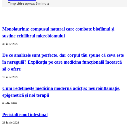
Timp citire aprox:
6
minute
Monolaurina: compusul natural care combate biofilmul și
susține echilibrul microbiomului
30 iulie 2026
De ce analizele sunt perfecte, dar corpul tău spune că ceva este
în neregulă? Explicația pe care medicina funcțională încearcă
să o ofere
15 iulie 2026
Cum redefinește medicina modernă adicția: neuroinflamație,
epigenetică și noi terapii
6 iulie 2026
Peristaltismul intestinal
26 iunie 2026