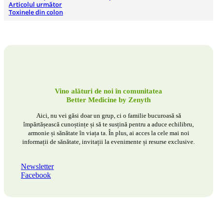
Articolul următor
Toxinele din colon
Vino alături de noi în comunitatea
Better Medicine by Zenyth
Aici, nu vei găsi doar un grup, ci o familie bucuroasă să
împărtășească cunoștințe și să te susțină pentru a aduce echilibru,
armonie și sănătate în viața ta. În plus, ai acces la cele mai noi
informații de sănătate, invitații la evenimente și resurse exclusive.
Newsletter
Facebook