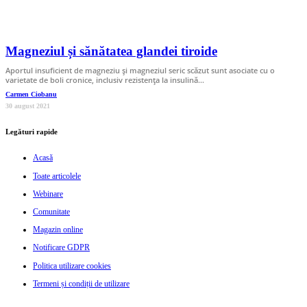
Magneziul și sănătatea glandei tiroide
Aportul insuficient de magneziu și magneziul seric scăzut sunt asociate cu o
varietate de boli cronice, inclusiv rezistența la insulină…
Carmen Ciobanu
30 august 2021
Legături rapide
Acasă
Toate articolele
Webinare
Comunitate
Magazin online
Notificare GDPR
Politica utilizare cookies
Termeni și condiții de utilizare