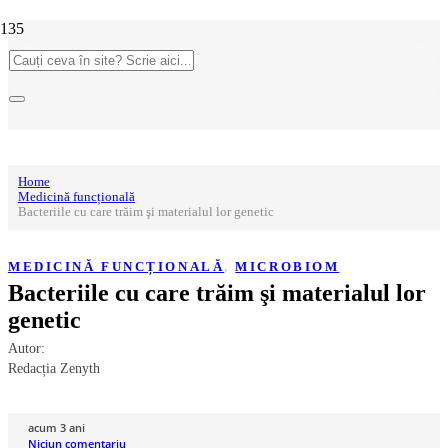
Home
Medicină funcțională
Bacteriile cu care trăim şi materialul lor genetic
MEDICINĂ FUNCȚIONALĂ
,
MICROBIOM
Bacteriile cu care trăim şi materialul lor
genetic
Autor:
Redacția Zenyth
acum 3 ani
Niciun comentariu