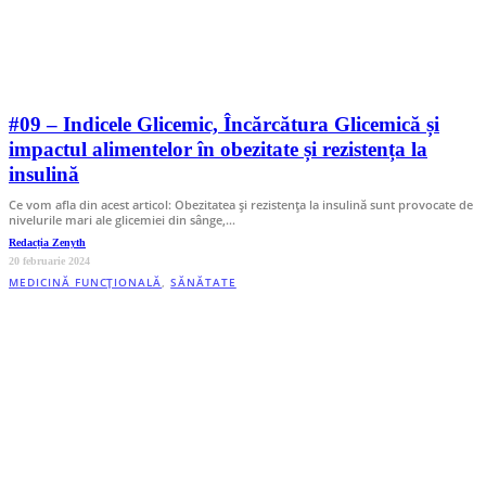
#09 – Indicele Glicemic, Încărcătura Glicemică și
impactul alimentelor în obezitate și rezistența la
insulină
Ce vom afla din acest articol: Obezitatea și rezistența la insulină sunt provocate de
nivelurile mari ale glicemiei din sânge,…
Redacția Zenyth
20 februarie 2024
MEDICINĂ FUNCȚIONALĂ
,
SĂNĂTATE