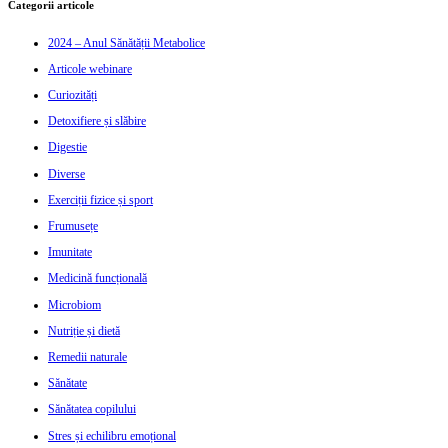
Categorii articole
2024 – Anul Sănătății Metabolice
Articole webinare
Curiozități
Detoxifiere și slăbire
Digestie
Diverse
Exerciții fizice și sport
Frumusețe
Imunitate
Medicină funcțională
Microbiom
Nutriție și dietă
Remedii naturale
Sănătate
Sănătatea copilului
Stres și echilibru emoțional