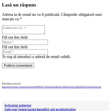
Lasă un răspuns
Adresa ta de email nu va fi publicată.
Câmpurile obligatorii sunt
marcate cu
*
Fill out this field
Fill out this field
Te rog să introduci o adresă de email validă.
Publică comentariul
Etichete articol:
bacterii
corpul uman
curiozități
floră intestinală
microbiom
microfloră
microorganisme
Articolul anterior
Cele mai importante beneficii ale probioticelor