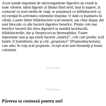
Acest număr important de microorganisme digestive nu există la
toate vârstele, tubul digestiv al fătului fiind steril, însă la naştere, la
contactul cu noul mediu de viaţă, se populează cu bifidobacterii cu
rol esenţial în activitatea sistemului imunitar. O dată cu înaintarea în
vârstă, o parte dintre bifidobacterii scad numeric sau chiar dispar, dar
sunt înlocuite cu alte bacterii digestive benefice. Printre cele mai
benefice bacterii din sfera digestivă se numără lactobacilii,
bifidobacteriile, dar şi Streptococcus thermophilus. Foarte
importante sunt şi aşa-zisele bacterii „butirice‟, cele care produc acid
butiric (Clostridium), dar şi cele „propionice” (Propionibacterium),
care aduc în corp acid propionic. Aceşti acizi sunt denumiţi şi hrana
colonului.
Publicitate
Publicitate
Părerea ta contează pentru noi!