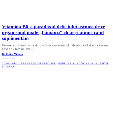
Vitamina B6 și paradoxul deficitului ascuns: de ce
organismul poate „flămânzi” chiar și atunci când
suplimentăm
De multe ori când nu ne simțim bine, sau avem stări de oboseală zicem că avem
lipsă de vitamine, dar…
Dr. Costin Militaru
29 mai 2026
2024 - ANUL SĂNĂTĂȚII METABOLICE
,
MEDICINĂ FUNCȚIONALĂ
,
NUTRIȚIE
ȘI DIETĂ