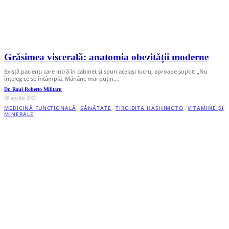
Grăsimea viscerală: anatomia obezității moderne
Există pacienți care intră în cabinet și spun același lucru, aproape șoptit: „Nu
înțeleg ce se întâmplă. Mănânc mai puțin,…
Dr. Raul Roberto Militaru
30 aprilie 2026
MEDICINĂ FUNCȚIONALĂ
,
SĂNĂTATE
,
TIROIDITA HASHIMOTO
,
VITAMINE ȘI
MINERALE