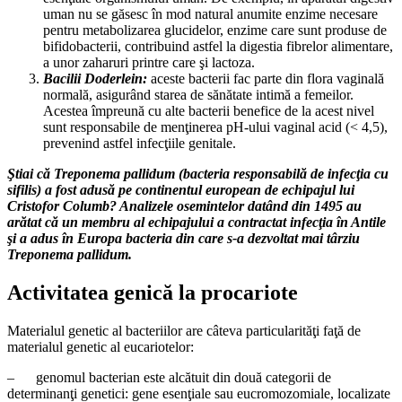
uman nu se găsesc în mod natural anumite enzime necesare
pentru metabolizarea glucidelor, enzime care sunt produse de
bifidobacterii, contribuind astfel la digestia fibrelor alimentare,
a unor zaharuri printre care şi lactoza.
Bacilii Doderlein:
aceste bacterii fac parte din flora vaginală
normală, asigurând starea de sănătate intimă a femeilor.
Acestea împreună cu alte bacterii benefice de la acest nivel
sunt responsabile de menţinerea pH-ului vaginal acid (< 4,5),
prevenind astfel infecţiile genitale.
Ştiai că Treponema pallidum (bacteria responsabilă de infecţia cu
sifilis) a fost adusă pe continentul european de echipajul lui
Cristofor Columb? Analizele osemintelor datând din 1495 au
arătat că un membru al echipajului a contractat infecţia în Antile
şi a adus în Europa bacteria din care s-a dezvoltat mai târziu
Treponema pallidum.
Activitatea genică la procariote
Materialul genetic al bacteriilor are câteva particularităţi faţă de
materialul genetic al eucariotelor:
– genomul bacterian este alcătuit din două categorii de
determinanţi genetici: gene esenţiale sau eucromozomiale, localizate