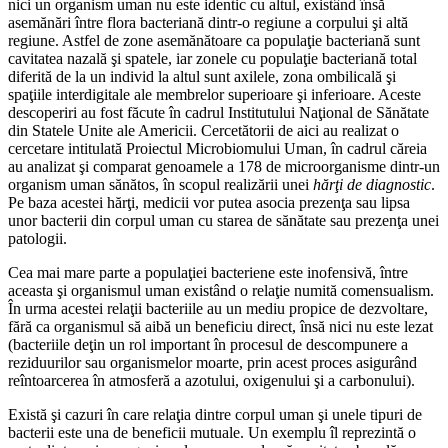
nici un organism uman nu este identic cu altul, existând însă
asemănări între flora bacteriană dintr-o regiune a corpului şi altă
regiune. Astfel de zone asemănătoare ca populaţie bacteriană sunt
cavitatea nazală şi spatele, iar zonele cu populaţie bacteriană total
diferită de la un individ la altul sunt axilele, zona ombilicală şi
spaţiile interdigitale ale membrelor superioare şi inferioare. Aceste
descoperiri au fost făcute în cadrul Institutului Naţional de Sănătate
din Statele Unite ale Americii. Cercetătorii de aici au realizat o
cercetare intitulată Proiectul Microbiomului Uman, în cadrul căreia
au analizat şi comparat genoamele a 178 de microorganisme dintr-un
organism uman sănătos, în scopul realizării unei
hărţi de diagnostic
.
Pe baza acestei hărţi, medicii vor putea asocia prezenţa sau lipsa
unor bacterii din corpul uman cu starea de sănătate sau prezenţa unei
patologii.
Cea mai mare parte a populaţiei bacteriene este inofensivă, între
aceasta şi organismul uman existând o relaţie numită comensualism.
În urma acestei relaţii bacteriile au un mediu propice de dezvoltare,
fără ca organismul să aibă un beneficiu direct, însă nici nu este lezat
(bacteriile deţin un rol important în procesul de descompunere a
reziduurilor sau organismelor moarte, prin acest proces asigurând
reîntoarcerea în atmosferă a azotului, oxigenului şi a carbonului).
Există şi cazuri în care relaţia dintre corpul uman şi unele tipuri de
bacterii este una de beneficii mutuale. Un exemplu îl reprezintă o