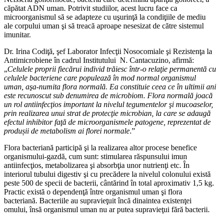
căpătat ADN uman. Potrivit studiilor, acest lucru face ca
microorganismul să se adapteze cu uşurinţă la condiţiile de mediu
ale corpului uman şi să treacă aproape nesesizat de către sistemul
imunitar.
Dr. Irina Codiţă, şef Laborator Infecţii Nosocomiale şi Rezistenţa la
Antimicrobiene în cadrul Institutului N. Cantacuzino, afirmă:
„
Celulele proprii fiecărui individ trăiesc într-o relaţie permanentă cu
celulele bacteriene care populează în mod normal organismul
uman, aşa-numita flora normală. Ea constituie ceea ce în ultimii ani
este recunoscut sub denumirea de microbiom. Flora normală joacă
un rol antiinfecţios important la nivelul tegumentelor şi mucoaselor,
prin realizarea unui strat de protecţie microbian, la care se adaugă
efectul inhibitor faţă de microorganismele patogene, reprezentat de
produșii de metabolism ai florei normale
.”
Flora bacteriană participă şi la realizarea altor procese benefice
organismului-gazdă, cum sunt: stimularea răspunsului imun
antiinfecţios, metabolizarea şi absorbţia unor nutrienţi etc. În
interiorul tubului digestiv şi cu precădere la nivelul colonului există
peste 500 de specii de bacterii, cântărind în total aproximativ 1,5 kg.
Practic există o dependenţă între organismul uman şi flora
bacteriană. Bacteriile au supravieţuit încă dinaintea existenţei
omului, însă organismul uman nu ar putea supravieţui fără bacterii.