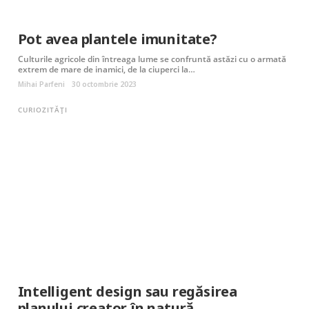
Pot avea plantele imunitate?
Culturile agricole din întreaga lume se confruntă astăzi cu o armată
extrem de mare de inamici, de la ciuperci la…
Mihai Parfeni
30 octombrie 2023
CURIOZITĂȚI
Intelligent design sau regăsirea
planului creator în natură