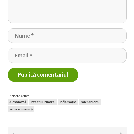
Publică comentariul
Etichete articol:
d-manoză
infectii urinare
inflamație
microbiom
vezică urinară