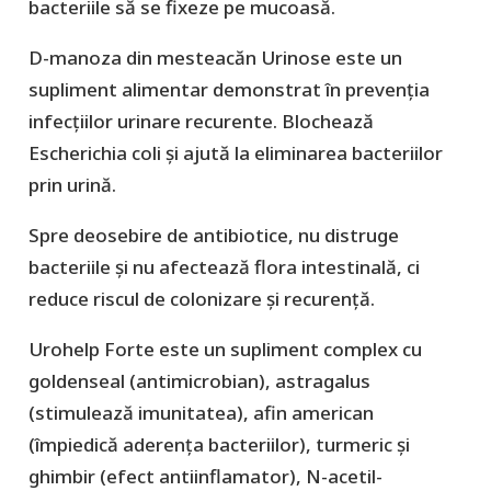
bacteriile să se fixeze pe mucoasă.
D-manoza din mesteacăn Urinose
este un
supliment alimentar demonstrat în prevenția
infecțiilor urinare recurente. Blochează
Escherichia coli și ajută la eliminarea bacteriilor
prin urină.
Spre deosebire de antibiotice, nu distruge
bacteriile și nu afectează flora intestinală, ci
reduce riscul de colonizare și recurență.
Urohelp Forte
este un supliment complex cu
goldenseal (antimicrobian), astragalus
(stimulează imunitatea), afin american
(împiedică aderența bacteriilor), turmeric și
ghimbir (efect antiinflamator), N-acetil-