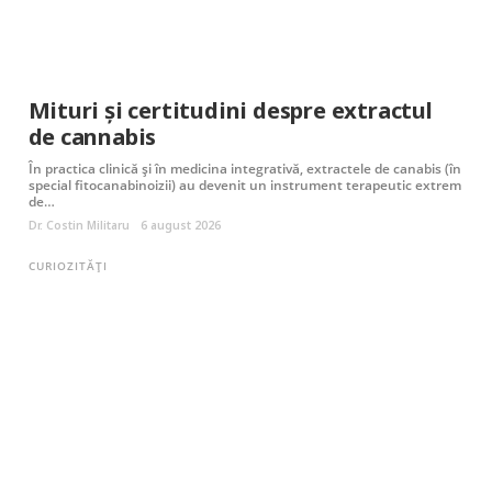
Mituri și certitudini despre extractul
de cannabis
În practica clinică și în medicina integrativă, extractele de canabis (în
special fitocanabinoizii) au devenit un instrument terapeutic extrem
de…
Dr. Costin Militaru
6 august 2026
CURIOZITĂȚI