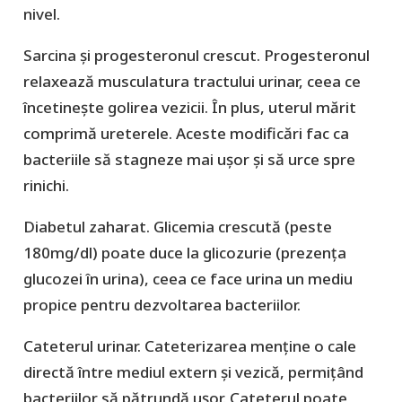
nivel.
Sarcina și progesteronul crescut.
Pro
gesteronul
relaxează musculatura tractului urinar, ceea ce
încetinește golirea vezicii. În plus, uterul mărit
comprimă ureterele. Aceste modificări fac ca
bacteriile să stagneze mai ușor și să urce spre
rinichi.
Diabetul zaharat.
Gli
cemia crescută (peste
180mg/dl) poate duce la glicozurie (prezența
glucozei în urina), ceea ce face urina un mediu
propice pentru dezvoltarea bacteriilor.
Cateterul urinar.
Cateterizarea menține o cale
directă între mediul extern și vezică, permițând
bacteriilor să pătrundă ușor. Cateterul poate