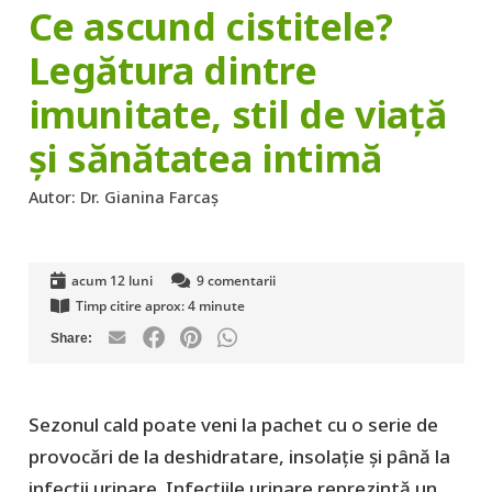
Ce ascund cistitele?
Legătura dintre
imunitate, stil de viață
și sănătatea intimă
Autor:
Dr. Gianina Farcaș
acum 12 luni
9
comentarii
Timp citire aprox:
4
minute
Sezonul cald poate veni la pachet cu o serie de
provocări de la deshidratare, insolație și până la
infecții urinare. Infecțiile urinare reprezintă un