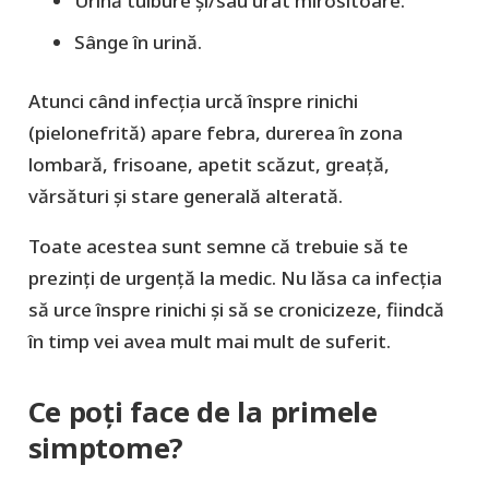
Urină tulbure și/sau urât mirositoare.
Sânge în urină.
Atunci când infecția urcă înspre rinichi
(pielonefrită) apare febra, durerea în zona
lombară, frisoane, apetit scăzut, greață,
vărsături și stare generală alterată.
Toate acestea sunt semne că trebuie să te
prezinți de urgență la medic. Nu lăsa ca infecția
să urce înspre rinichi și să se cronicizeze, fiindcă
în timp vei avea mult mai mult de suferit.
Ce poți face de la primele
simptome?