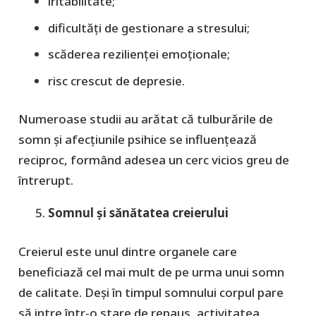
iritabilitate;
dificultăți de gestionare a stresului;
scăderea rezilienței emoționale;
risc crescut de depresie.
Numeroase studii au arătat că tulburările de
somn și afecțiunile psihice se influențează
reciproc, formând adesea un cerc vicios greu de
întrerupt.
Somnul și sănătatea creierului
Creierul este unul dintre organele care
beneficiază cel mai mult de pe urma unui somn
de calitate. Deși în timpul somnului corpul pare
să intre într-o stare de repaus, activitatea