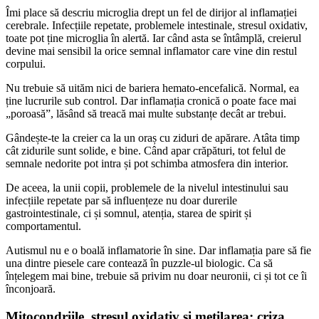
Îmi place să descriu microglia drept un fel de dirijor al inflamației
cerebrale. Infecțiile repetate, problemele intestinale, stresul oxidativ,
toate pot ține microglia în alertă. Iar când asta se întâmplă, creierul
devine mai sensibil la orice semnal inflamator care vine din restul
corpului.
Nu trebuie să uităm nici de bariera hemato-encefalică. Normal, ea
ține lucrurile sub control. Dar inflamația cronică o poate face mai
„poroasă”, lăsând să treacă mai multe substanțe decât ar trebui.
Gândește-te la creier ca la un oraș cu ziduri de apărare. Atâta timp
cât zidurile sunt solide, e bine. Când apar crăpături, tot felul de
semnale nedorite pot intra și pot schimba atmosfera din interior.
De aceea, la unii copii, problemele de la nivelul intestinului sau
infecțiile repetate par să influențeze nu doar durerile
gastrointestinale, ci și somnul, atenția, starea de spirit și
comportamentul.
Autismul nu e o boală inflamatorie în sine. Dar inflamația pare să fie
una dintre piesele care contează în puzzle-ul biologic. Ca să
înțelegem mai bine, trebuie să privim nu doar neuronii, ci și tot ce îi
înconjoară.
Mitocondriile, stresul oxidativ și metilarea: criza