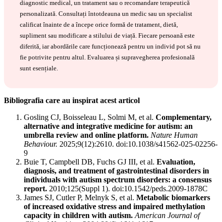
diagnostic medical, un tratament sau o recomandare terapeutică
personalizată. Consultați întotdeauna un medic sau un specialist
calificat înainte de a începe orice formă de tratament, dietă,
supliment sau modificare a stilului de viață. Fiecare persoană este
diferită, iar abordările care funcționează pentru un individ pot să nu
fie potrivite pentru altul. Evaluarea și supravegherea profesională
sunt esențiale.
Bibliografia care au inspirat acest articol
Gosling CJ, Boisseleau L, Solmi M, et al.
Complementary,
alternative and integrative medicine for autism: an
umbrella review and online platform.
Nature Human
Behaviour.
2025;9(12):2610. doi:10.1038/s41562-025-02256-
9
Buie T, Campbell DB, Fuchs GJ III, et al.
Evaluation,
diagnosis, and treatment of gastrointestinal disorders in
individuals with autism spectrum disorders: a consensus
report.
2010;125(Suppl 1). doi:10.1542/peds.2009-1878C
James SJ, Cutler P, Melnyk S, et al.
Metabolic biomarkers
of increased oxidative stress and impaired methylation
capacity in children with autism.
American Journal of