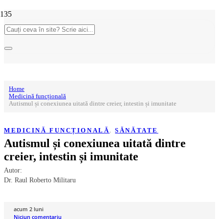
Home
Medicină funcțională
Autismul și conexiunea uitată dintre creier, intestin și imunitate
MEDICINĂ FUNCȚIONALĂ
,
SĂNĂTATE
Autismul și conexiunea uitată dintre
creier, intestin și imunitate
Autor:
Dr. Raul Roberto Militaru
acum 2 luni
Niciun comentariu