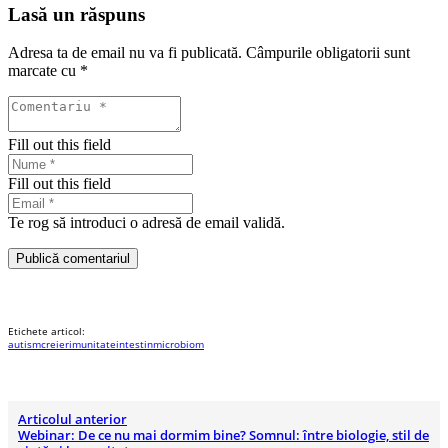
Lasă un răspuns
Adresa ta de email nu va fi publicată.
Câmpurile obligatorii sunt
marcate cu
*
Fill out this field
Fill out this field
Te rog să introduci o adresă de email validă.
Publică comentariul
Etichete articol:
autism
creier
imunitate
intestin
microbiom
Articolul anterior
Webinar: De ce nu mai dormim bine? Somnul: între biologie, stil de