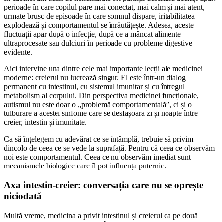
perioade în care copilul pare mai conectat, mai calm și mai atent,
urmate brusc de episoade în care somnul dispare, iritabilitatea
explodează și comportamentul se înrăutățește. Adesea, aceste
fluctuații apar după o infecție, după ce a mâncat alimente
ultraprocesate sau dulciuri în perioade cu probleme digestive
evidente.
Aici intervine una dintre cele mai importante lecții ale medicinei
moderne: creierul nu lucrează singur. El este într-un dialog
permanent cu intestinul, cu sistemul imunitar și cu întregul
metabolism al corpului. Din perspectiva medicinei funcționale,
autismul nu este doar o „problemă comportamentală”, ci și o
tulburare a acestei sinfonie care se desfășoară zi și noapte între
creier, intestin și imunitate.
Ca să înțelegem cu adevărat ce se întâmplă, trebuie să privim
dincolo de ceea ce se vede la suprafață. Pentru că ceea ce observăm
noi este comportamentul. Ceea ce nu observăm imediat sunt
mecanismele biologice care îl pot influența puternic.
Axa intestin-creier: conversația care nu se oprește
niciodată
Multă vreme, medicina a privit intestinul și creierul ca pe două