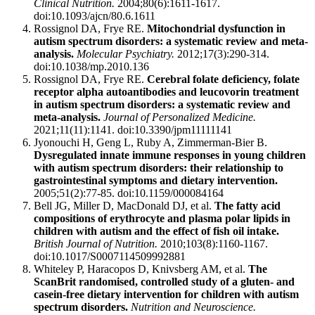
Clinical Nutrition.
2004;80(6):1611-1617.
doi:10.1093/ajcn/80.6.1611
Rossignol DA, Frye RE.
Mitochondrial dysfunction in
autism spectrum disorders: a systematic review and meta-
analysis.
Molecular Psychiatry.
2012;17(3):290-314.
doi:10.1038/mp.2010.136
Rossignol DA, Frye RE.
Cerebral folate deficiency, folate
receptor alpha autoantibodies and leucovorin treatment
in autism spectrum disorders: a systematic review and
meta-analysis.
Journal of Personalized Medicine.
2021;11(11):1141. doi:10.3390/jpm11111141
Jyonouchi H, Geng L, Ruby A, Zimmerman-Bier B.
Dysregulated innate immune responses in young children
with autism spectrum disorders: their relationship to
gastrointestinal symptoms and dietary intervention.
2005;51(2):77-85. doi:10.1159/000084164
Bell JG, Miller D, MacDonald DJ, et al.
The fatty acid
compositions of erythrocyte and plasma polar lipids in
children with autism and the effect of fish oil intake.
British Journal of Nutrition.
2010;103(8):1160-1167.
doi:10.1017/S0007114509992881
Whiteley P, Haracopos D, Knivsberg AM, et al.
The
ScanBrit randomised, controlled study of a gluten- and
casein-free dietary intervention for children with autism
spectrum disorders.
Nutrition and Neuroscience.