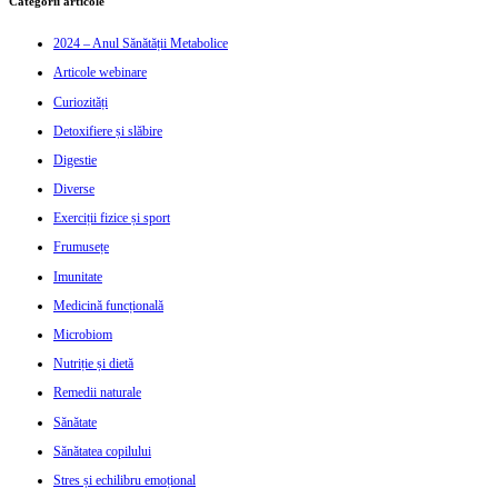
Categorii articole
2024 – Anul Sănătății Metabolice
Articole webinare
Curiozități
Detoxifiere și slăbire
Digestie
Diverse
Exerciții fizice și sport
Frumusețe
Imunitate
Medicină funcțională
Microbiom
Nutriție și dietă
Remedii naturale
Sănătate
Sănătatea copilului
Stres și echilibru emoțional