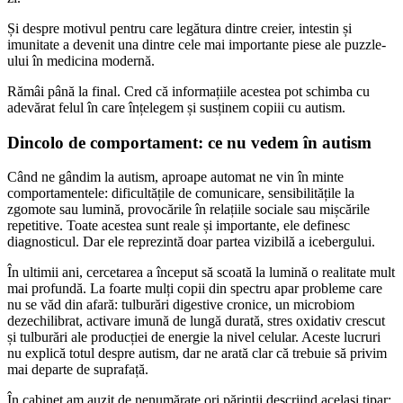
Și despre motivul pentru care legătura dintre creier, intestin și
imunitate a devenit una dintre cele mai importante piese ale puzzle-
ului în medicina modernă.
Rămâi până la final. Cred că informațiile acestea pot schimba cu
adevărat felul în care înțelegem și susținem copiii cu autism.
Dincolo de comportament: ce nu vedem în autism
Când ne gândim la autism, aproape automat ne vin în minte
comportamentele: dificultățile de comunicare, sensibilitățile la
zgomote sau lumină, provocările în relațiile sociale sau mișcările
repetitive. Toate acestea sunt reale și importante, ele definesc
diagnosticul. Dar ele reprezintă doar partea vizibilă a icebergului.
În ultimii ani, cercetarea a început să scoată la lumină o realitate mult
mai profundă. La foarte mulți copii din spectru apar probleme care
nu se văd din afară: tulburări digestive cronice, un microbiom
dezechilibrat, activare imună de lungă durată, stres oxidativ crescut
și tulburări ale producției de energie la nivel celular. Aceste lucruri
nu explică totul despre autism, dar ne arată clar că trebuie să privim
mai departe de suprafață.
În cabinet am auzit de nenumărate ori părinții descriind același tipar: