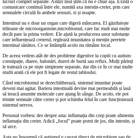
lucruri complet separate. Astăzi însă știm că nu e chiar așa. Există o
comunicare continuă între ele, numită axa intestin-creier, prin care
semnalele circulă în ambele sensuri, zi și noapte.
Intestinul nu e doar un organ care digeră mâncarea. El găzduiește
trilioane de microorganisme,microbiomul, care fac mult mai multe
decât pare la prima vedere. Ele ajută la producerea unor substanțe
care influențează creierul, reglează imunitatea și mențin peretele
intestinal sănătos. Ce se întâmplă acolo nu rămâne local.
De aceea vedem atât de des probleme digestive la copiii cu autism:
constipație, diaree, balonări, dureri de burtă sau reflux. Mulți părinți
le tratează ca pe niște simptome separate, dar din ce în ce mai multe
studii arată că ele pot fi legate de restul tabloului.
Când microbiomul se dezechilibrează, sistemul imunitar poate
deveni mai agitat. Bariera intestinală devine mai permeabilă și lasă
să treacă anumite molecule care ajung în sânge. De acolo, ele pot
trimite semnale către creier și pot schimba felul în care funcționează
sistemul nervos.
Personal vorbesc des despre asta: inflamația din corp poate alimenta
inflamația din creier. Adică „focul” poate porni de jos, din intestin, și
să urce.
Asta nu înseamnă că autismul e cauzat direct de microbiom sau de