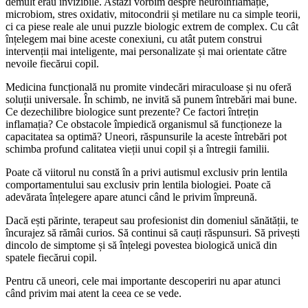
demult erau invizibile. Astăzi vorbim despre neuroinflamație,
microbiom, stres oxidativ, mitocondrii și metilare nu ca simple teorii,
ci ca piese reale ale unui puzzle biologic extrem de complex. Cu cât
înțelegem mai bine aceste conexiuni, cu atât putem construi
intervenții mai inteligente, mai personalizate și mai orientate către
nevoile fiecărui copil.
Medicina funcțională nu promite vindecări miraculoase și nu oferă
soluții universale. În schimb, ne invită să punem întrebări mai bune.
Ce dezechilibre biologice sunt prezente? Ce factori întrețin
inflamația? Ce obstacole împiedică organismul să funcționeze la
capacitatea sa optimă? Uneori, răspunsurile la aceste întrebări pot
schimba profund calitatea vieții unui copil și a întregii familii.
Poate că viitorul nu constă în a privi autismul exclusiv prin lentila
comportamentului sau exclusiv prin lentila biologiei. Poate că
adevărata înțelegere apare atunci când le privim împreună.
Dacă ești părinte, terapeut sau profesionist din domeniul sănătății, te
încurajez să rămâi curios. Să continui să cauți răspunsuri. Să privești
dincolo de simptome și să înțelegi povestea biologică unică din
spatele fiecărui copil.
Pentru că uneori, cele mai importante descoperiri nu apar atunci
când privim mai atent la ceea ce se vede.