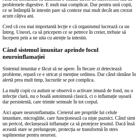
problemele digestive. E mult mai complicat. Dar pentru unii copii,
ce se întâmplă în intestin pare să conteze mai mult decât am crezut
acum câțiva ani.
Cred că cea mai importantă lecție e că organismul lucrează ca un
întreg. Uneori, ca să pricepem ce se petrece în creier, trebuie să
începem prin a ne uita cu atenție la intestin.
Când sistemul imunitar aprinde focul
neuroinflamației
Sistemul imunitar e făcut să ne apere. În fiecare zi detectează
probleme, repară ce e stricat și menține ordinea. Dar când rămâne în
alertă prea mult timp, lucrurile se pot complica.
La mulți copii cu autism se observă o activare imună de fond, nu o
infecție clară, nu o boală autoimună clasică, ci o inflamație ușoară
dar persistentă, care trimite semnale în tot corpul.
Aici apare neuroinflamația. Creierul are propriile lui celule
imunitare, microgliile, care funcționează ca niște paznici. Când simt
un pericol, declanșează inflamație ca să protejeze țesutul. Dacă însă
această stare se prelungește, protecția se transformă în stres
suplimentar pentru neuroni.