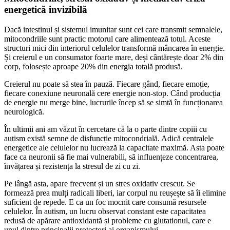
energetică invizibilă
Dacă intestinul și sistemul imunitar sunt cei care transmit semnalele,
mitocondriile sunt practic motorul care alimentează totul. Aceste
structuri mici din interiorul celulelor transformă mâncarea în energie.
Și creierul e un consumator foarte mare, deși cântărește doar 2% din
corp, folosește aproape 20% din energia totală produsă.
Creierul nu poate să stea în pauză. Fiecare gând, fiecare emoție,
fiecare conexiune neuronală cere energie non-stop. Când producția
de energie nu merge bine, lucrurile încep să se simtă în funcționarea
neurologică.
În ultimii ani am văzut în cercetare că la o parte dintre copiii cu
autism există semne de disfuncție mitocondrială. Adică centralele
energetice ale celulelor nu lucrează la capacitate maximă. Asta poate
face ca neuronii să fie mai vulnerabili, să influențeze concentrarea,
învățarea și rezistența la stresul de zi cu zi.
Pe lângă asta, apare frecvent și un stres oxidativ crescut. Se
formează prea mulți radicali liberi, iar corpul nu reușește să îi elimine
suficient de repede. E ca un foc mocnit care consumă resursele
celulelor. În autism, un lucru observat constant este capacitatea
redusă de apărare antioxidantă și probleme cu glutationul, care e
unul dintre principalii protectori ai organismului.