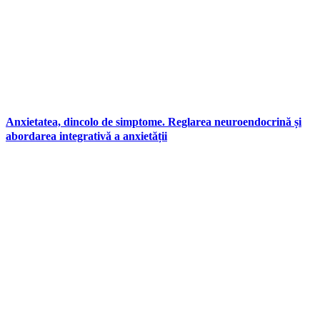
Anxietatea, dincolo de simptome. Reglarea neuroendocrină și
abordarea integrativă a anxietății