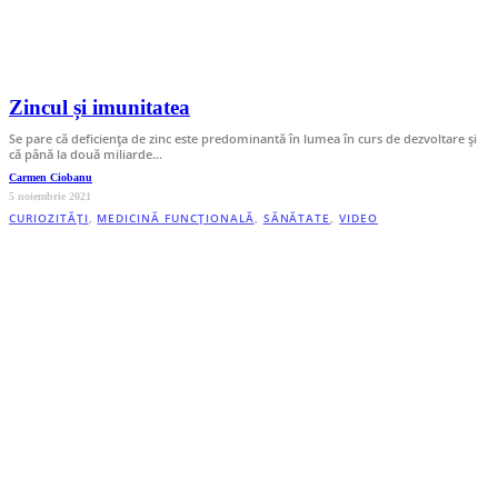
Zincul și imunitatea
Se pare că deficiența de zinc este predominantă în lumea în curs de dezvoltare și
că până la două miliarde…
Carmen Ciobanu
5 noiembrie 2021
CURIOZITĂȚI
,
MEDICINĂ FUNCȚIONALĂ
,
SĂNĂTATE
,
VIDEO