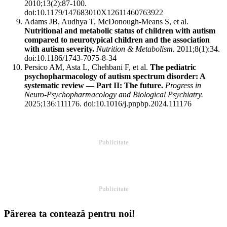
2010;13(2):87-100.
doi:10.1179/147683010X12611460763922
Adams JB, Audhya T, McDonough-Means S, et al.
Nutritional and metabolic status of children with autism
compared to neurotypical children and the association
with autism severity.
Nutrition & Metabolism.
2011;8(1):34.
doi:10.1186/1743-7075-8-34
Persico AM, Asta L, Chehbani F, et al.
The pediatric
psychopharmacology of autism spectrum disorder: A
systematic review — Part II: The future.
Progress in
Neuro-Psychopharmacology and Biological Psychiatry.
2025;136:111176. doi:10.1016/j.pnpbp.2024.111176
Publicitate
Publicitate
Părerea ta contează pentru noi!