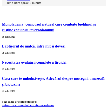
Timp citire aprox:
9
minute
Monolaurina: compusul natural care combate biofilmul și
susține echilibrul microbiomului
30 iulie 2026
Lăptișorul de matcă, între mit și dovezi
28 iulie 2026
Necesitatea evaluării complete a tiroidei
27 iulie 2026
Casa care te îmbolnăvește. Adevărul despre mucegai, umezeală
și biotoxine
27 iulie 2026
Vezi toate articolele despre:
autism
creier
imunitate
intestin
microbiom