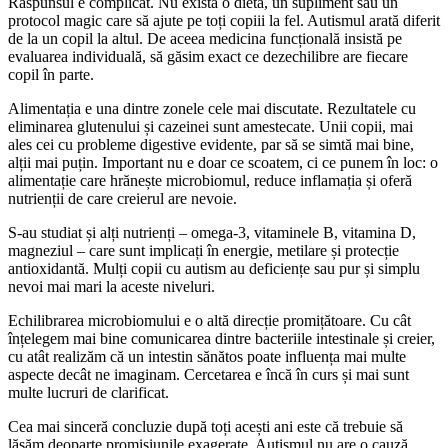
Răspunsul e complicat. Nu există o dietă, un supliment sau un
protocol magic care să ajute pe toți copiii la fel. Autismul arată diferit
de la un copil la altul. De aceea medicina funcțională insistă pe
evaluarea individuală, să găsim exact ce dezechilibre are fiecare
copil în parte.
Alimentația e una dintre zonele cele mai discutate. Rezultatele cu
eliminarea glutenului și cazeinei sunt amestecate. Unii copii, mai
ales cei cu probleme digestive evidente, par să se simtă mai bine,
alții mai puțin. Important nu e doar ce scoatem, ci ce punem în loc: o
alimentație care hrănește microbiomul, reduce inflamația și oferă
nutrienții de care creierul are nevoie.
S-au studiat și alți nutrienți – omega-3, vitaminele B, vitamina D,
magneziul – care sunt implicați în energie, metilare și protecție
antioxidantă. Mulți copii cu autism au deficiențe sau pur și simplu
nevoi mai mari la aceste niveluri.
Echilibrarea microbiomului e o altă direcție promițătoare. Cu cât
înțelegem mai bine comunicarea dintre bacteriile intestinale și creier,
cu atât realizăm că un intestin sănătos poate influența mai multe
aspecte decât ne imaginam. Cercetarea e încă în curs și mai sunt
multe lucruri de clarificat.
Cea mai sinceră concluzie după toți acești ani este că trebuie să
lăsăm deoparte promisiunile exagerate. Autismul nu are o cauză