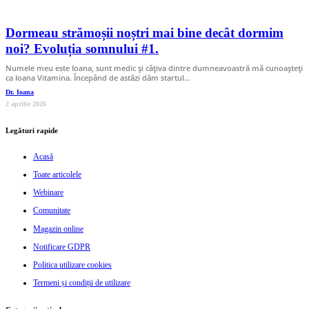
Dormeau strămoșii noștri mai bine decât dormim
noi? Evoluția somnului #1.
Numele meu este Ioana, sunt medic și câțiva dintre dumneavoastră mă cunoașteți
ca Ioana Vitamina. Începând de astăzi dăm startul…
Dr. Ioana
2 aprilie 2026
Legături rapide
Acasă
Toate articolele
Webinare
Comunitate
Magazin online
Notificare GDPR
Politica utilizare cookies
Termeni și condiții de utilizare