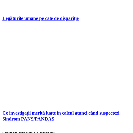
Legăturile umane pe cale de dispariție
Ce investigații merită luate în calcul atunci când suspectezi
Sindrom PANS/PANDAS
Vezi toate articolele din categoria: