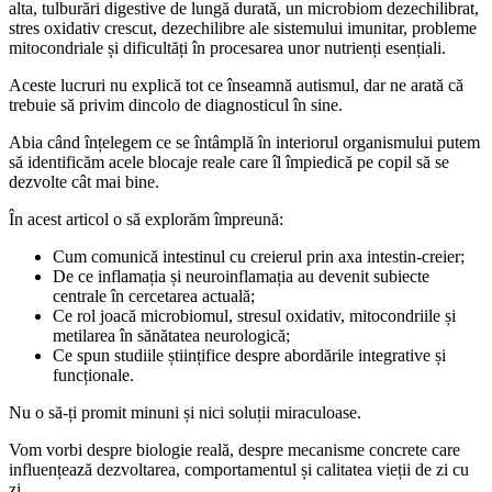
alta, tulburări digestive de lungă durată, un microbiom dezechilibrat,
stres oxidativ crescut, dezechilibre ale sistemului imunitar, probleme
mitocondriale și dificultăți în procesarea unor nutrienți esențiali.
Aceste lucruri nu explică tot ce înseamnă autismul, dar ne arată că
trebuie să privim dincolo de diagnosticul în sine.
Abia când înțelegem ce se întâmplă în interiorul organismului putem
să identificăm acele blocaje reale care îl împiedică pe copil să se
dezvolte cât mai bine.
În acest articol o să explorăm împreună:
Cum comunică intestinul cu creierul prin axa intestin-creier;
De ce inflamația și neuroinflamația au devenit subiecte
centrale în cercetarea actuală;
Ce rol joacă microbiomul, stresul oxidativ, mitocondriile și
metilarea în sănătatea neurologică;
Ce spun studiile științifice despre abordările integrative și
funcționale.
Nu o să-ți promit minuni și nici soluții miraculoase.
Vom vorbi despre biologie reală, despre mecanisme concrete care
influențează dezvoltarea, comportamentul și calitatea vieții de zi cu
zi.