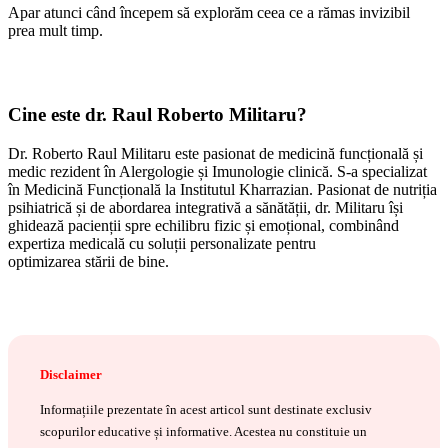
Apar atunci când începem să explorăm ceea ce a rămas invizibil
prea mult timp.
Cine este dr. Raul Roberto Militaru?
Dr. Roberto Raul Militaru este pasionat de medicin
ă
funcțională și
medic rezident în Alergologie și Imunologie clinică. S-a specializat
în Medicină Funcțională la Institutul Kharrazian. Pasionat de nutriția
psihiatrică și de abordarea integrativă a sănătății, dr. Militaru își
ghidează pacienții spre echilibru fizic și emoțional, combinând
expertiza medicală cu soluții personalizate pentru
optimizarea stării de bine.
Disclaimer
Informațiile prezentate în acest articol sunt destinate exclusiv
scopurilor educative și informative. Acestea nu constituie un