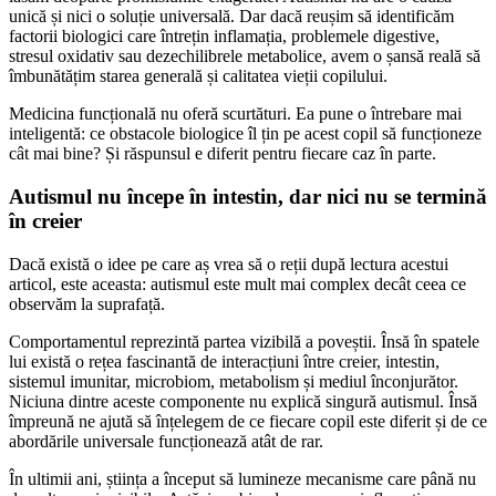
unică și nici o soluție universală. Dar dacă reușim să identificăm
factorii biologici care întrețin inflamația, problemele digestive,
stresul oxidativ sau dezechilibrele metabolice, avem o șansă reală să
îmbunătățim starea generală și calitatea vieții copilului.
Medicina funcțională nu oferă scurtături. Ea pune o întrebare mai
inteligentă: ce obstacole biologice îl țin pe acest copil să funcționeze
cât mai bine? Și răspunsul e diferit pentru fiecare caz în parte.
Autismul nu începe în intestin, dar nici nu se termină
în creier
Dacă există o idee pe care aș vrea să o reții după lectura acestui
articol, este aceasta: autismul este mult mai complex decât ceea ce
observăm la suprafață.
Comportamentul reprezintă partea vizibilă a poveștii. Însă în spatele
lui există o rețea fascinantă de interacțiuni între creier, intestin,
sistemul imunitar, microbiom, metabolism și mediul înconjurător.
Niciuna dintre aceste componente nu explică singură autismul. Însă
împreună ne ajută să înțelegem de ce fiecare copil este diferit și de ce
abordările universale funcționează atât de rar.
În ultimii ani, știința a început să lumineze mecanisme care până nu