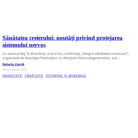
Sănătatea creierului: noutăți privind protejarea
sistemului nervos
Cu acest prilej, în România, a avut loc conferința „Despre sănătatea creierului”,
organizată de Asociația Pacienților cu Afecțiuni Neurodegenerative, sub…
Redacția Zenyth
30 octombrie 2023
IMUNITATE
,
SĂNĂTATE
,
VITAMINE ȘI MINERALE