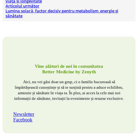
viață și longevitate
Articolul următor
Lumina solară, factor decisiv pentru metabolism, energie și
sănătate
Vino alături de noi în comunitatea
Better Medicine by Zenyth
Aici, nu vei găsi doar un grup, ci o familie bucuroasă să
împărtășească cunoștințe și să te susțină pentru a aduce echilibru,
armonie și sănătate în viața ta. În plus, ai acces la cele mai noi
informații de sănătate, invitații la evenimente și resurse exclusive.
Newsletter
Facebook