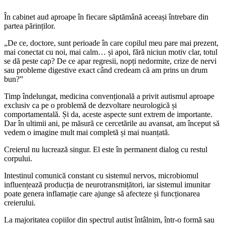
În cabinet aud aproape în fiecare săptămână aceeași întrebare din
partea părinților.
„De ce, doctore, sunt perioade în care copilul meu pare mai prezent,
mai conectat cu noi, mai calm… și apoi, fără niciun motiv clar, totul
se dă peste cap? De ce apar regresii, nopți nedormite, crize de nervi
sau probleme digestive exact când credeam că am prins un drum
bun?”
Timp îndelungat, medicina convențională a privit autismul aproape
exclusiv ca pe o problemă de dezvoltare neurologică și
comportamentală. Și da, aceste aspecte sunt extrem de importante.
Dar în ultimii ani, pe măsură ce cercetările au avansat, am început să
vedem o imagine mult mai completă și mai nuanțată.
Creierul nu lucrează singur. El este în permanent dialog cu restul
corpului.
Intestinul comunică constant cu sistemul nervos, microbiomul
influențează producția de neurotransmițători, iar sistemul imunitar
poate genera inflamație care ajunge să afecteze și funcționarea
creierului.
La majoritatea copiilor din spectrul autist întâlnim, într-o formă sau