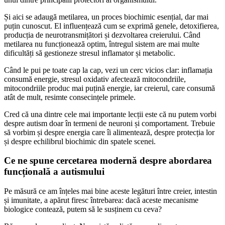
Și aici se adaugă metilarea, un proces biochimic esențial, dar mai
puțin cunoscut. El influențează cum se exprimă genele, detoxifierea,
producția de neurotransmițători și dezvoltarea creierului. Când
metilarea nu funcționează optim, întregul sistem are mai multe
dificultăți să gestioneze stresul inflamator și metabolic.
Când le pui pe toate cap la cap, vezi un cerc vicios clar: inflamația
consumă energie, stresul oxidativ afectează mitocondriile,
mitocondriile produc mai puțină energie, iar creierul, care consumă
atât de mult, resimte consecințele primele.
Cred că una dintre cele mai importante lecții este că nu putem vorbi
despre autism doar în termeni de neuroni și comportament. Trebuie
să vorbim și despre energia care îi alimentează, despre protecția lor
și despre echilibrul biochimic din spatele scenei.
Ce ne spune cercetarea modernă despre abordarea
funcțională a autismului
Pe măsură ce am înțeles mai bine aceste legături între creier, intestin
și imunitate, a apărut firesc întrebarea: dacă aceste mecanisme
biologice contează, putem să le susținem cu ceva?