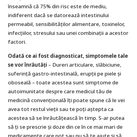
înseamnă că 75% din risc este de mediu,
indiferent dacă se datorează intestinului
permeabil, sensibilităților alimentare, toxinelor,
infecțiilor, stresului sau unei combinații a acestor
factori.
Odată ce ai fost diagnosticat, simptomele tale
se vor înrăutăți
– Dureri articulare, slăbiciune,
suferință gastro-intestinală, erupții pe piele și
oboseală – toate acestea sunt simptome de
autoimunitate despre care medicul tău de
medicină convențională îți poate spune că le vei
avea tot restul vieții sau te poți aștepta ca
acestea să se înrăutățească în timp. S-ar putea
să ți se prescrie și doze din ce în ce mai mari de
medicamente care pot sau nu să te ajute și să