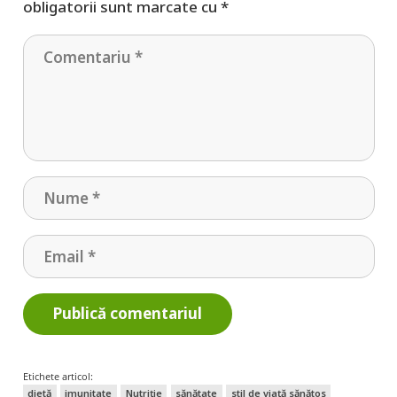
obligatorii sunt marcate cu
*
Publică comentariul
Etichete articol:
dietă
imunitate
Nutriție
sănătate
stil de viață sănătos