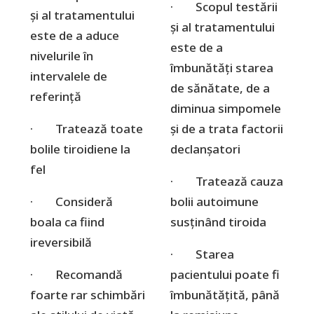
· Scopul testării
și al tratamentului
și al tratamentului
este de a aduce
este de a
nivelurile în
îmbunătăți starea
intervalele de
de sănătate, de a
referință
diminua simpomele
· Tratează toate
și de a trata factorii
bolile tiroidiene la
declanșatori
fel
· Tratează cauza
· Consideră
bolii autoimune
boala ca fiind
susținând tiroida
ireversibilă
· Starea
· Recomandă
pacientului poate fi
foarte rar schimbări
îmbunătățită, până