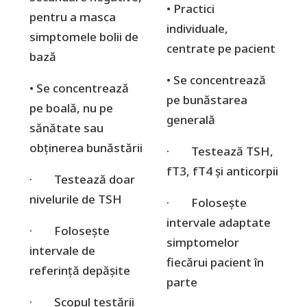
• Practici
pentru a masca
individuale,
simptomele bolii de
centrate pe pacient
bază
• Se concentrează
• Se concentrează
pe bunăstarea
pe boală, nu pe
generală
sănătate sau
obținerea bunăstării
· Testează TSH,
fT3, fT4 și anticorpii
· Testează doar
nivelurile de TSH
· Folosește
intervale adaptate
· Folosește
simptomelor
intervale de
fiecărui pacient în
referință depășite
parte
· Scopul testării