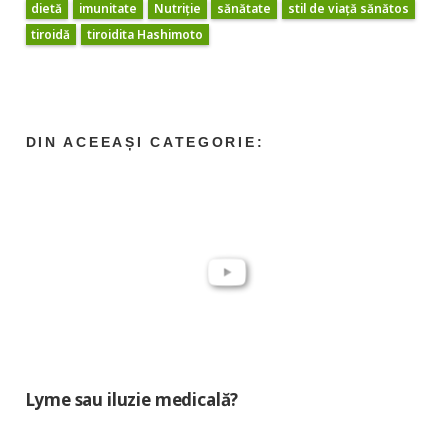
dietă
imunitate
Nutriție
sănătate
stil de viață sănătos
tiroidă
tiroidita Hashimoto
Lyme sau iluzie medicală?