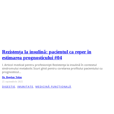
Rezistența la insulină: pacientul ca reper în
estimarea prognosticului #04
I. Articol medical pentru profesionişti Rezistenţa la insulină în contextul
sindromului metabolic Scurt ghid pentru corelarea profilului pacientului cu
prognosticul…
Dr. Bogdan Tofan
25 septembrie 2025
DIGESTIE
,
IMUNITATE
,
MEDICINĂ FUNCȚIONALĂ