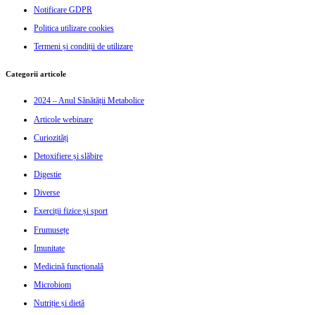
Notificare GDPR
Politica utilizare cookies
Termeni și condiții de utilizare
Categorii articole
2024 – Anul Sănătății Metabolice
Articole webinare
Curiozități
Detoxifiere și slăbire
Digestie
Diverse
Exerciții fizice și sport
Frumusețe
Imunitate
Medicină funcțională
Microbiom
Nutriție și dietă