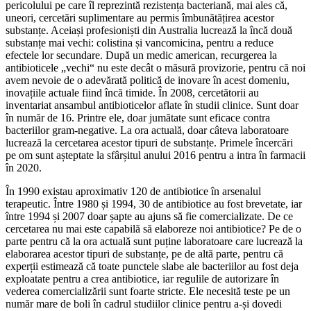
pericolului pe care îl reprezintă rezistența bacteriană, mai ales că,
uneori, cercetări suplimentare au permis îmbunătățirea acestor
substanțe. Aceiași profesioniști din Australia lucrează la încă două
substanțe mai vechi: colistina și vancomicina, pentru a reduce
efectele lor secundare. După un medic american, recurgerea la
antibioticele „vechi“ nu este decât o măsură provizorie, pentru că noi
avem nevoie de o adevărată politică de inovare în acest domeniu,
inovațiile actuale fiind încă timide. În 2008, cercetătorii au
inventariat ansambul antibioticelor aflate în studii clinice. Sunt doar
în număr de 16. Printre ele, doar jumătate sunt eficace contra
bacteriilor gram-negative. La ora actuală, doar câteva laboratoare
lucrează la cercetarea acestor tipuri de substanțe. Primele încercări
pe om sunt așteptate la sfârșitul anului 2016 pentru a intra în farmacii
în 2020.
În 1990 existau aproximativ 120 de antibiotice în arsenalul
terapeutic. Între 1980 și 1994, 30 de antibiotice au fost brevetate, iar
între 1994 și 2007 doar șapte au ajuns să fie comercializate. De ce
cercetarea nu mai este capabilă să elaboreze noi antibiotice? Pe de o
parte pentru că la ora actuală sunt puține laboratoare care lucrează la
elaborarea acestor tipuri de substanțe, pe de altă parte, pentru că
experții estimează că toate punctele slabe ale bacteriilor au fost deja
exploatate pentru a crea antibiotice, iar regulile de autorizare în
vederea comercializării sunt foarte stricte. Ele necesită teste pe un
număr mare de boli în cadrul studiilor clinice pentru a-și dovedi