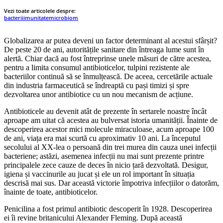
Vezi toate articolele despre:
bacterii
imunitate
microbiom
Globalizarea ar putea deveni un factor determinant al acestui sfârșit?
De peste 20 de ani, autoritățile sanitare din întreaga lume sunt în
alertă. Chiar dacă au fost întreprinse unele măsuri de către acestea,
pentru a limita consumul antibioticelor, tulpini rezistente ale
bacteriilor continuă să se înmulțească. De aceea, cercetările actuale
din industria farmaceutică se îndreaptă cu pași timizi și spre
dezvoltarea unor antibiotice cu un nou mecanism de acțiune.
Antibioticele au devenit atât de prezente în sertarele noastre încât
aproape am uitat că acestea au bulversat istoria umanității. Înainte de
descoperirea acestor mici molecule miraculoase, acum aproape 100
de ani, viața era mai scurtă cu aproximativ 10 ani. La începutul
secolului al XX-lea o persoană din trei murea din cauza unei infecții
bacteriene; astăzi, asemenea infecții nu mai sunt prezente printre
principalele zece cauze de deces în nicio țară dezvoltată. Desigur,
igiena și vaccinurile au jucat și ele un rol important în situația
descrisă mai sus. Dar această victorie împotriva infecțiilor o datorăm,
înainte de toate, antibioticelor.
Penicilina a fost primul antibiotic descoperit în 1928. Descoperirea
ei îi revine britanicului Alexander Fleming. După această