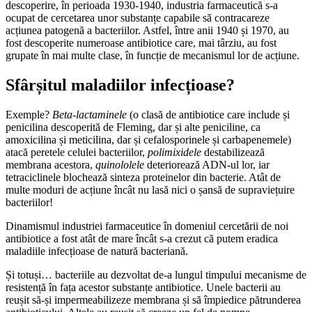
descoperire, în perioada 1930-1940, industria farmaceutică s-a
ocupat de cercetarea unor substanțe capabile să contracareze
acțiunea patogenă a bacteriilor. Astfel, între anii 1940 și 1970, au
fost descoperite numeroase antibiotice care, mai târziu, au fost
grupate în mai multe clase, în funcție de mecanismul lor de acțiune.
Sfârșitul maladiilor infecțioase?
Exemple?
Beta-lactaminele
(o clasă de antibiotice care include și
penicilina descoperită de Fleming, dar și alte peniciline, ca
amoxicilina și meticilina, dar și cefalosporinele și carbapenemele)
atacă peretele celulei bacteriilor,
polimixidele
destabilizează
membrana acestora,
quinololele
deteriorează ADN-ul lor, iar
tetraciclinele blochează sinteza proteinelor din bacterie. Atât de
multe moduri de acțiune încât nu lasă nici o șansă de supraviețuire
bacteriilor!
Dinamismul industriei farmaceutice în domeniul cercetării de noi
antibiotice a fost atât de mare încât s-a crezut că putem eradica
maladiile infecțioase de natură bacteriană.
Și totuși… bacteriile au dezvoltat de-a lungul timpului mecanisme de
resistență în fața acestor substanțe antibiotice. Unele bacterii au
reușit să-și impermeabilizeze membrana și să împiedice pătrunderea