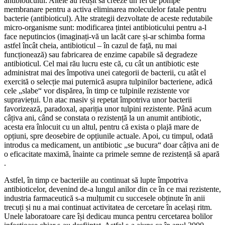
antibioticului. Altele au reușit să creeze un fel de pompe
membranare pentru a activa eliminarea moleculelor fatale pentru
bacterie (antibioticul). Alte strategii dezvoltate de aceste redutabile
micro-organisme sunt: modificarea țintei antibioticului pentru a-l
face neputincios (imaginați-vă un lacăt care și-ar schimba forma
astfel încât cheia, antibioticul – în cazul de față, nu mai
funcționează) sau fabricarea de enzime capabile să degradeze
antibioticul. Cel mai rău lucru este că, cu cât un antibiotic este
administrat mai des împotiva unei categorii de bacterii, cu atât el
exercită o selecție mai puternică asupra tulpinilor bacteriene, adică
cele „slabe“ vor dispărea, în timp ce tulpinile rezistente vor
supraviețui. Un atac masiv și repetat împotriva unor bacterii
favorizează, paradoxal, apariția unor tulpini rezistente. Până acum
câțiva ani, când se constata o rezistență la un anumit antibiotic,
acesta era înlocuit cu un altul, pentru că exista o plajă mare de
opțiuni, spre deosebire de opțiunile actuale. Apoi, cu timpul, odată
introdus ca medicament, un antibiotic „se bucura“ doar câțiva ani de
o eficacitate maximă, înainte ca primele semne de rezistență să apară
.
Astfel, în timp ce bacteriile au continuat să lupte împotriva
antibioticelor, devenind de-a lungul anilor din ce în ce mai rezistente,
industria farmaceutică s-a mulțumit cu succesele obținute în anii
trecuți și nu a mai continuat activitatea de cercetare în același ritm.
Unele laboratoare care își dedicau munca pentru cercetarea bolilor