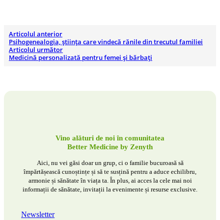
Articolul anterior
Psihogenealogia, știința care vindecă rănile din trecutul familiei
Articolul următor
Medicină personalizată pentru femei și bărbați
Vino alături de noi în comunitatea
Better Medicine by Zenyth
Aici, nu vei găsi doar un grup, ci o familie bucuroasă să
împărtășească cunoștințe și să te susțină pentru a aduce echilibru,
armonie și sănătate în viața ta. În plus, ai acces la cele mai noi
informații de sănătate, invitații la evenimente și resurse exclusive.
Newsletter