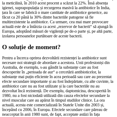
la meticilină, în 2010 acest procent a scăzut la 22%. Însă absența
igienei, suprapopulația și recurgerea masivă la antibiotice în India,
țara în care se fabrică o mare cantitate de antibiotice generice, au
făcut ca 20 până la 30% dintre bacteriile patogene să fie
multirezistente la antibiotice. Ca urmare, cea mai mare provocare
actuală este de a întârzia ca acest „rezervor de bacterii“ să ajungă în
Europa, adoptând măsuri de vigilență pe de-o parte și, pe altă parte,
izolarea persoanelor purtătoare de aceste bacterii.
O soluție de moment?
Pentru a încerca oprirea dezvoltării rezistenței la antibiotice sunt
necesare noi strategii de abordare a acestora. Unii profesioniși din
Australia, de exemplu, s-au gândit la substanțe care au fost
descoperite în „perioada de aur“ a cercetării antibioticelor, la
substanțe mai puțin eficiente în acea perioadă sau care au prezentat
efecte secundare importante și au fost îndepărtate, cu alte cuvinte, la
antibiotice care nu au fost utilizate și la care bacteriile nu au
dezvoltat încă rezistență. De exemplu, daptomicina, descoperită în
1980, nu a fost niciodată utilizată din cauza efectelor secundare la
nivel muscular care au apărut în timpul studiilor clinice. La ora
actuală, acesta este comercializată în Statele Unite din 2003 și,
începând cu 2006, în Europa. Efectele secundare care păreau de
neacceptat în anii 1980 sunt, de fapt, acceptate astăzi în fața