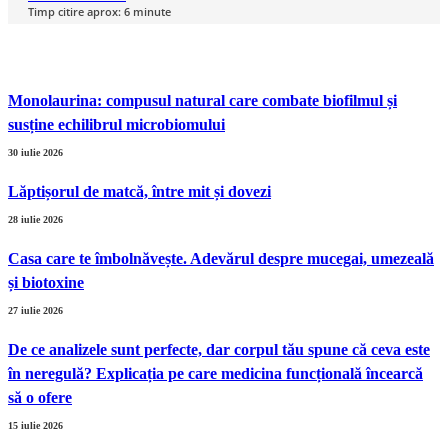
Timp citire aprox:
6
minute
Monolaurina: compusul natural care combate biofilmul și
susține echilibrul microbiomului
30 iulie 2026
Lăptișorul de matcă, între mit și dovezi
28 iulie 2026
Casa care te îmbolnăvește. Adevărul despre mucegai, umezeală
și biotoxine
27 iulie 2026
De ce analizele sunt perfecte, dar corpul tău spune că ceva este
în neregulă? Explicația pe care medicina funcțională încearcă
să o ofere
15 iulie 2026