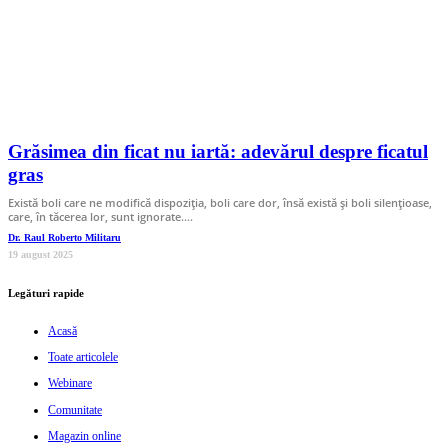
Grăsimea din ficat nu iartă: adevărul despre ficatul
gras
Există boli care ne modifică dispoziția, boli care dor, însă există și boli silențioase,
care, în tăcerea lor, sunt ignorate.…
Dr. Raul Roberto Militaru
19 august 2025
Legături rapide
Acasă
Toate articolele
Webinare
Comunitate
Magazin online