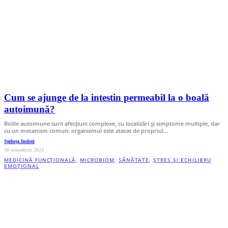
Cum se ajunge de la intestin permeabil la o boală
autoimună?
Bolile autoimune sunt afecțiuni complexe, cu localizări și simptome multiple, dar
cu un mecanism comun: organismul este atacat de propriul…
Steluța Indrei
30 octombrie 2023
MEDICINĂ FUNCȚIONALĂ
,
MICROBIOM
,
SĂNĂTATE
,
STRES ȘI ECHILIBRU
EMOȚIONAL