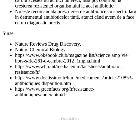
cărora acestea nu au nici un efect, însă pot contribui la
creșterea rezistenței organismului la acel antibiotic;
Nu este recomandată prescrierea de antibiotice cu spectru larg
în detrimentul antibioticelor țintă, atunci când avem de a face
cu un diagnostic precis.
Surse:
Nature Reviews Drug Discovery,
Nature Chemical Biology
https://www.okebook.club/magazine-list/science-amp-vie-
hors-s-rie-261-d-cembre-2012_1mpna.html
https://www.who.int/mediacentre/factsheets/antibiotic-
resistance/fr/
https://www.doctissimo.fr/html/medicaments/articles/10853-
antibiotiques-disparition.htm
https://www.greenfacts.org/fr/resistance-
antibiotiques/index.htm#1
Publicitate