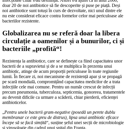
infecțioase chiar s-au desființat. Astfel s-a ajuns ca în anul 2000,
doar 20 de noi antibiotice să fie descoperite și puse pe piață. Deși
noi antibiotice sunt totuși în curs de dezvoltate, nici unul dintre ele
nu este considerat eficace contra formelor celor mai periculoase ale
bacteriilor rezistente.
Globalizarea nu se referă doar la libera
circulație a oamenilor și a bunurilor, ci și
bacteriile „profită“!
Rezistența la antibiotice, care se definește ca fiind capacitatea unor
bacterii de a supravietui și de a se multiplica în prezenta unui
antibiotic, atinge de acum proporții periculoase în toate regiunile
lumii. În fiecare zi, noi mecanisme de rezistență apar și se propagă
pe scară mondială, compromițând capacitatea medicilor de a trata
infecțiile cele mai comune. Pentru un număr crescut de infecții
precum pneumonia, tuberculoza, septicemia, gonoreea, tratamentele
au devenit dificile ca urmare a scăderii, chiar pierderii, eficienței
antibioticelor.
„
Pentru unele bacterii gram-negative (posedă un perete dublu
membranar ce este greu de distrus), lipsa unui antibiotic eficace
începe să se facă simțită
“, susține șeful unei secții de microbiologie
și virusologie din cadrul unui spital din Franța.