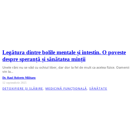
Legătura dintre bolile mentale și intestin. O poveste
despre speranță și sănătatea minții
Unele răni nu se văd cu ochiul liber, dar dor la fel de mult ca acelea fizice. Oamenii
vin la…
Dr. Raul Roberto Militaru
12 septembrie 2025
DETOXIFIERE ȘI SLĂBIRE
,
MEDICINĂ FUNCȚIONALĂ
,
SĂNĂTATE