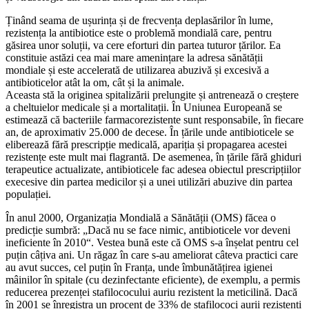
Ținând seama de ușurința și de frecvența deplasărilor în lume,
rezistența la antibiotice este o problemă mondială care, pentru
găsirea unor soluții, va cere eforturi din partea tuturor țărilor. Ea
constituie astăzi cea mai mare amenințare la adresa sănătății
mondiale și este accelerată de utilizarea abuzivă și excesivă a
antibioticelor atât la om, cât și la animale.
Aceasta stă la originea spitalizării prelungite și antrenează o creștere
a cheltuielor medicale și a mortalitații. În Uniunea Europeană se
estimează că bacteriile farmacorezistente sunt responsabile, în fiecare
an, de aproximativ 25.000 de decese. În țările unde antibioticele se
eliberează fără prescripție medicală, apariția și propagarea acestei
rezistențe este mult mai flagrantă. De asemenea, în țările fără ghiduri
terapeutice actualizate, antibioticele fac adesea obiectul prescripțiilor
execesive din partea medicilor și a unei utilizări abuzive din partea
populației.
În anul 2000, Organizația Mondială a Sănătății (OMS) făcea o
predicție sumbră: „Dacă nu se face nimic, antibioticele vor deveni
ineficiente în 2010“. Vestea bună este că OMS s-a înșelat pentru cel
puțin câțiva ani. Un răgaz în care s-au ameliorat câteva practici care
au avut succes, cel puțin în Franța, unde îmbunătățirea igienei
mâinilor în spitale (cu dezinfectante eficiente), de exemplu, a permis
reducerea prezenței stafilococului auriu rezistent la meticilină. Dacă
în 2001 se înregistra un procent de 33% de stafilococi aurii rezistenți