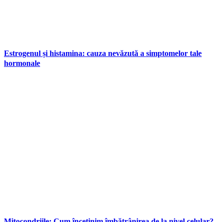
Estrogenul și histamina: cauza nevăzută a simptomelor tale
hormonale
Mitocondriile: Cum încetinim îmbătrânirea de la nivel celular?