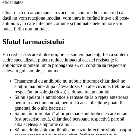
eficacitatea.
Chiar dacă nu auzim spus cu voce tare, sunt medici care cred că
dacă nu vom reacționa imediat, vom intra în curând într-o eră post-
antibiotic, în care infecțiile comune și traumatismele minore vor
putea fi din nou mortale.
Sfatul farmacistului
Eu cred că, fiecare dintre noi, fie că suntem pacienți, fie că suntem
cadre specializate, putem reduce impactul acestei rezistențe la
antibiotice și putem limita propagarea ei, cu condiția să respectăm
câteva reguli simple, și anume:
Tratamentul cu antibiotic nu trebuie întrerupt chiar dacă ne
simțim mai bine după câteva doze. Cu alte cuvinte, trebuie să
respectăm posologia (doza) și durata tratamentului;
Să nu apelăm la antibioticele rămase de la o rețetă anterioară
pentru o afecțiune nouă, pentru că acea afecțiune poate fi
generată de o altă bacterie;
Să nu „împrumutăm“ altor persoane antibioticele care ne-au
fost prescrise nouă, chiar dacă persoana respectivă pare să
aibă aceleași simptome ca noi;
Să nu administrăm antibiotice în cazul infecților virale, asupra