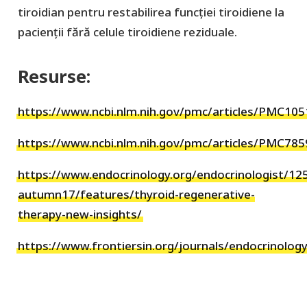
tiroidian pentru restabilirea funcției tiroidiene la
pacienții fără celule tiroidiene reziduale.
Resurse:
https://www.ncbi.nlm.nih.gov/pmc/articles/PMC10
https://www.ncbi.nlm.nih.gov/pmc/articles/PMC785
https://www.endocrinology.org/endocrinologist/125
autumn17/features/thyroid-regenerative-
therapy-new-insights/
https://www.frontiersin.org/journals/endocrinology