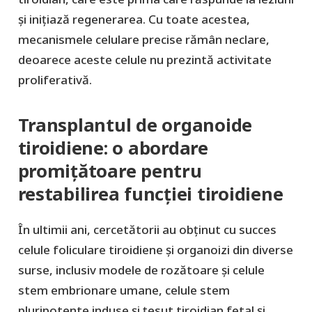
și inițiază regenerarea. Cu toate acestea,
mecanismele celulare precise rămân neclare,
deoarece aceste celule nu prezintă activitate
proliferativă.
Transplantul de organoide
tiroidiene: o abordare
promițătoare pentru
restabilirea funcției tiroidiene
În ultimii ani, cercetătorii au obținut cu succes
celule foliculare tiroidiene și organoizi din diverse
surse, inclusiv modele de rozătoare și celule
stem embrionare umane, celule stem
pluripotente induse și țesut tiroidian fetal și