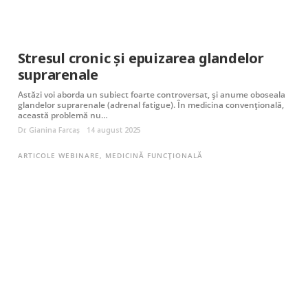
Stresul cronic și epuizarea glandelor
suprarenale
Astăzi voi aborda un subiect foarte controversat, și anume oboseala
glandelor suprarenale (adrenal fatigue). În medicina convențională,
această problemă nu…
Dr. Gianina Farcaș
14 august 2025
ARTICOLE WEBINARE
,
MEDICINĂ FUNCȚIONALĂ