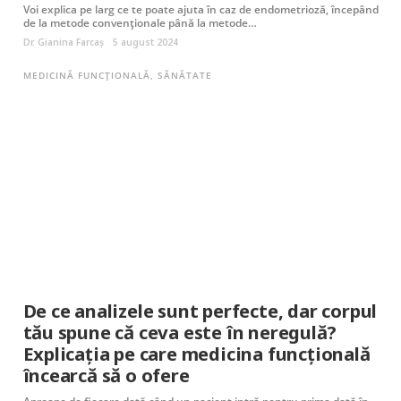
Voi explica pe larg ce te poate ajuta în caz de endometrioză, începând
de la metode convenționale până la metode…
Dr. Gianina Farcaș
5 august 2024
MEDICINĂ FUNCȚIONALĂ
,
SĂNĂTATE
De ce analizele sunt perfecte, dar corpul
tău spune că ceva este în neregulă?
Explicația pe care medicina funcțională
încearcă să o ofere
Aproape de fiecare dată când un pacient intră pentru prima dată în