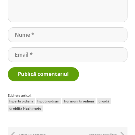
Publică comentariul
Etichete articol:
hipertiroidism
hipotiroidism
hormoni tiroidieni
tiroidă
tiroidita Hashimoto
Articolul anterior
Articolul următor