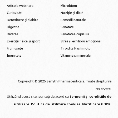
Articole webinare
Microbiom
Curiozități
Nutriție și dietă
Detoxifiere și slăbire
Remedii naturale
Digestie
Sănătate
Diverse
Sănătatea copilului
Exerciții fizice și sport
Stres și echilibru emoțional
Frumusețe
Tiroidita Hashimoto
Imunitate
Vitamine și minerale
Copyright © 2026 Zenyth Pharmaceuticals. Toate drepturile
rezervate.
Utilizând acest site, sunteți de acord cu
termenii și condițiile de
utilizare
.
Politica de utilizare cookie
s
.
Notificare GDPR
.