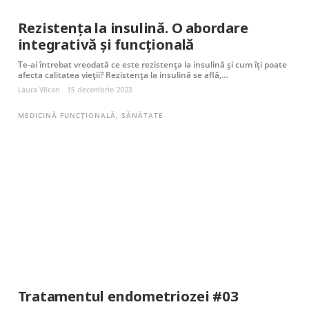
Rezistența la insulină. O abordare
integrativă și funcțională
Te-ai întrebat vreodată ce este rezistența la insulină și cum îți poate
afecta calitatea vieții? Rezistența la insulină se află,…
Laura Vîlcan
15 decembrie 2023
MEDICINĂ FUNCȚIONALĂ
,
SĂNĂTATE
Tratamentul endometriozei #03