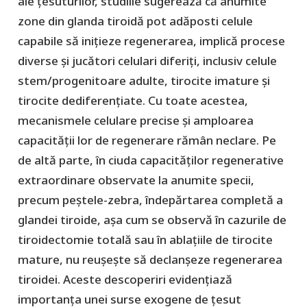
ale țesuturilor, studiile sugerează că anumite
zone din glanda tiroidă pot adăposti celule
capabile să inițieze regenerarea, implică procese
diverse și jucători celulari diferiți, inclusiv celule
stem/progenitoare adulte, tirocite imature și
tirocite dediferențiate. Cu toate acestea,
mecanismele celulare precise și amploarea
capacității lor de regenerare rămân neclare. Pe
de altă parte, în ciuda capacităților regenerative
extraordinare observate la anumite specii,
precum peștele-zebra, îndepărtarea completă a
glandei tiroide, așa cum se observă în cazurile de
tiroidectomie totală sau în ablațiile de tirocite
mature, nu reușește să declanșeze regenerarea
tiroidei. Aceste descoperiri evidențiază
importanța unei surse exogene de țesut