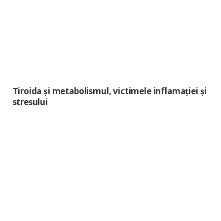
Tiroida şi metabolismul, victimele inflamaţiei şi
stresului