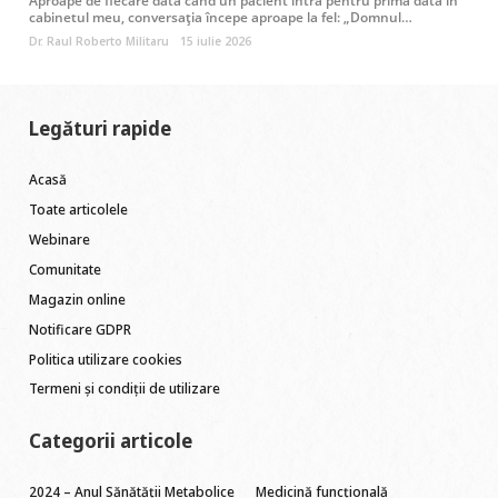
cabinetul meu, conversația începe aproape la fel: „Domnul…
Dr. Raul Roberto Militaru
15 iulie 2026
Legături rapide
Acasă
Toate articolele
Webinare
Comunitate
Magazin online
Notificare GDPR
Politica utilizare cookies
Termeni și condiții de utilizare
Categorii articole
2024 – Anul Sănătății Metabolice
Medicină funcțională