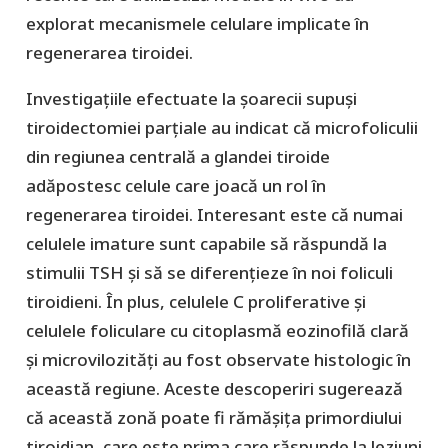
explorat mecanismele celulare implicate în
regenerarea tiroidei.
Investigațiile efectuate la șoarecii supuși
tiroidectomiei parțiale au indicat că microfoliculii
din regiunea centrală a glandei tiroide
adăpostesc celule care joacă un rol în
regenerarea tiroidei. Interesant este că numai
celulele imature sunt capabile să răspundă la
stimulii TSH și să se diferențieze în noi foliculi
tiroidieni. În plus, celulele C proliferative și
celulele foliculare cu citoplasmă eozinofilă clară
și microvilozități au fost observate histologic în
această regiune. Aceste descoperiri sugerează
că această zonă poate fi rămășița primordiului
tiroidian, care este prima care răspunde la leziuni