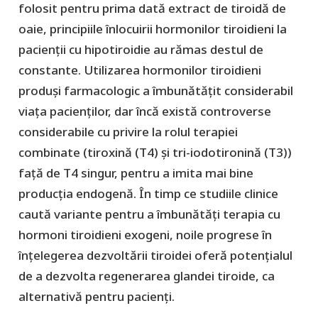
folosit pentru prima dată extract de tiroidă de
oaie, principiile înlocuirii hormonilor tiroidieni la
pacienții cu hipotiroidie au rămas destul de
constante. Utilizarea hormonilor tiroidieni
produși farmacologic a îmbunătățit considerabil
viața pacienților, dar încă există controverse
considerabile cu privire la rolul terapiei
combinate (tiroxină (T4) și tri-iodotironină (T3))
față de T4 singur, pentru a imita mai bine
producția endogenă. În timp ce studiile clinice
caută variante pentru a îmbunătăți terapia cu
hormoni tiroidieni exogeni, noile progrese în
înțelegerea dezvoltării tiroidei oferă potențialul
de a dezvolta regenerarea glandei tiroide, ca
alternativă pentru pacienți.