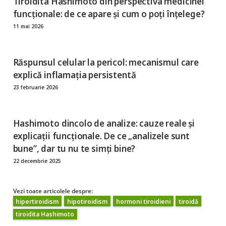
Tiroidita Hashimoto din perspectiva medicinei
funcționale: de ce apare și cum o poți înțelege?
11 mai 2026
Răspunsul celular la pericol: mecanismul care
explică inflamația persistentă
23 februarie 2026
Hashimoto dincolo de analize: cauze reale și
explicații funcționale. De ce „analizele sunt
bune”, dar tu nu te simți bine?
22 decembrie 2025
Vezi toate articolele despre:
hipertiroidism
hipotiroidism
hormoni tiroidieni
tiroidă
tiroidita Hashimoto