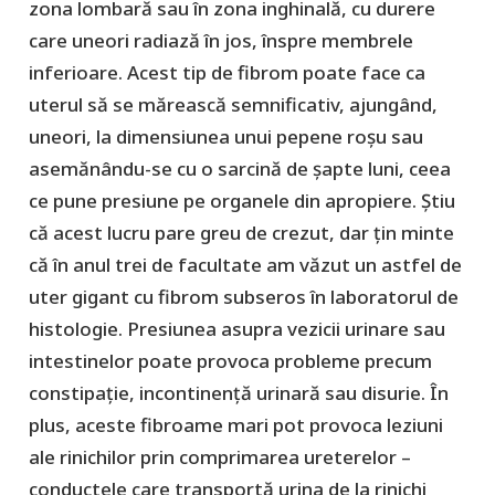
zona lombară sau în zona inghinală, cu durere
care uneori radiază în jos, înspre membrele
inferioare. Acest tip de fibrom poate face ca
uterul să se mărească semnificativ, ajungând,
uneori, la dimensiunea unui pepene roșu sau
asemănându-se cu o sarcină de șapte luni, ceea
ce pune presiune pe organele din apropiere. Știu
că acest lucru pare greu de crezut, dar țin minte
că în anul trei de facultate am văzut un astfel de
uter gigant cu fibrom subseros în laboratorul de
histologie. Presiunea asupra vezicii urinare sau
intestinelor poate provoca probleme precum
constipație, incontinență urinară sau disurie. În
plus, aceste fibroame mari pot provoca leziuni
ale rinichilor prin comprimarea ureterelor –
conductele care transportă urina de la rinichi