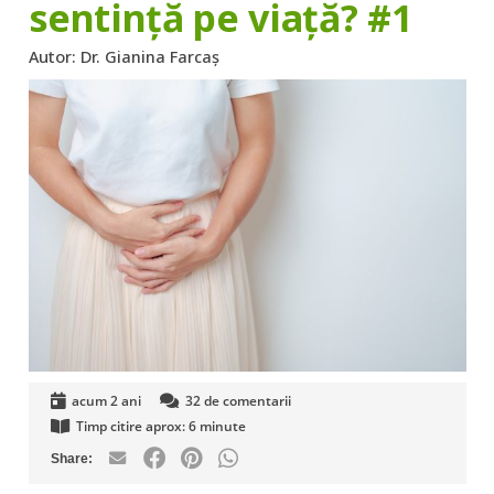
sentință pe viață? #1
Autor:
Dr. Gianina Farcaș
acum 2 ani
32
de comentarii
Timp citire aprox:
6
minute