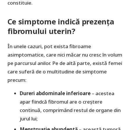
constituie.
Ce simptome indică prezența
fibromului uterin?
În unele cazuri, pot exista fibroame
asimptomatice, care nici măcar nu cresc în volum
pe parcursul anilor. Pe de altǎ parte, existǎ femei
care suferă de o multitudine de simptome
precum:
Dureri abdominale inferioare
– acestea
apar fiindcă fibromul are o creștere
continuă, comprimând restul de organe din
jurul lui;
Menstruație abundentă
– această tumoră