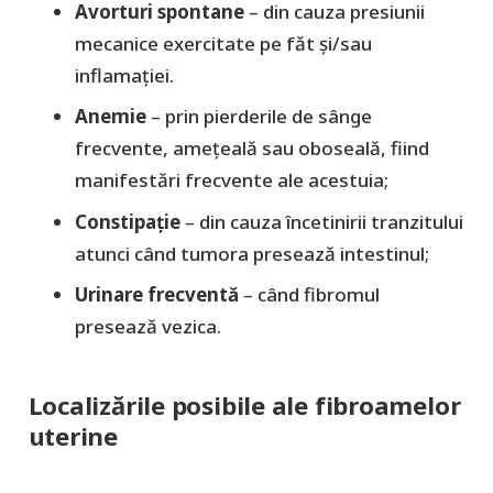
Avorturi spontane
– din cauza presiunii
mecanice exercitate pe fǎt și/sau
inflamației.
Anemie
– prin pierderile de sânge
frecvente, amețeală sau oboseală, fiind
manifestări frecvente ale acestuia;
Constipație
– din cauza încetinirii tranzitului
atunci când tumora presează intestinul;
Urinare frecventă
– când fibromul
presează vezica.
Localizările posibile ale fibroamelor
uterine