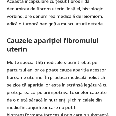
Această încapsulare cu țesut fibros îi dă
denumirea de fibrom uterin, însă el, histologic
vorbind, are denumirea medicală de leiomiom,
adică o tumoră benignă a musculaturii netede.
Cauzele apariției fibromului
uterin
Multe specialități medicale s-au întrebat pe
parcursul anilor ce poate cauza apariția acestor
fibroame uterine. În practica medicală holistică
se zice că apariția lor este în strânsă legătură cu
protejarea corpului împotriva toxinelor cauzate
de o dietă săracă în nutrienți și chimicalele din
mediul înconjurător care nu pot fi
biotransformate (procesul prin care o substanță