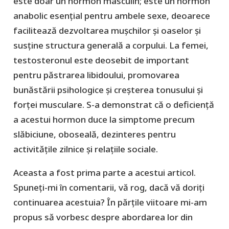
este doar un hormon masculin; este un hormon
anabolic esențial pentru ambele sexe, deoarece
facilitează dezvoltarea mușchilor și oaselor și
susține structura generală a corpului. La femei,
testosteronul este deosebit de important
pentru păstrarea libidoului, promovarea
bunăstării psihologice și creșterea tonusului și
forței musculare. S-a demonstrat că o deficiență
a acestui hormon duce la simptome precum
slăbiciune, oboseală, dezinteres pentru
activitățile zilnice și relațiile sociale.
Aceasta a fost prima parte a acestui articol.
Spuneți-mi în comentarii, vă rog, dacă vă doriți
continuarea acestuia? În părțile viitoare mi-am
propus să vorbesc despre abordarea lor din