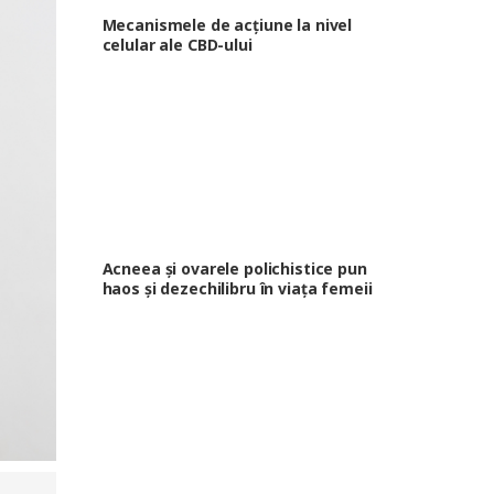
Mecanismele de acțiune la nivel
celular ale CBD-ului
Acneea și ovarele polichistice pun
haos și dezechilibru în viața femeii