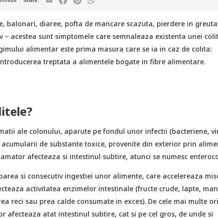
minute
, balonari, diaree, pofta de mancare scazuta, pierdere in greuta
v − acestea sunt simptomele care semnaleaza existenta unei colit
imului alimentar este prima masura care se ia in caz de colita:
introducerea treptata a alimentele bogate in fibre alimentare.
itele?
matii ale colonului, aparute pe fondul unor infectii (bacteriene, vi
 acumularii de substante toxice, provenite din exterior prin alime
amator afecteaza si intestinul subtire, atunci se numesc enterocol
parea si consecutiv ingestiei unor alimente, care accelereaza mis
ecteaza activitatea enzimelor intestinale (fructe crude, lapte, ma
ea reci sau prea calde consumate in exces). De cele mai multe ori
r afecteaza atat intestinul subtire, cat si pe cel gros, de unde si