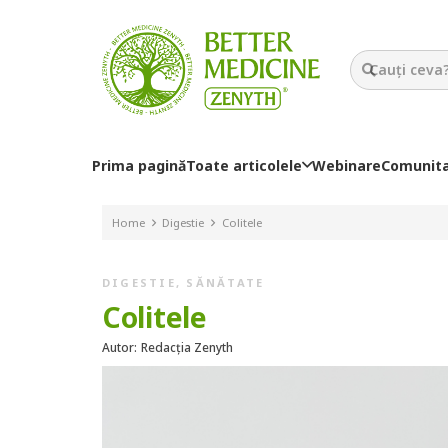
Prima pagină
Toate articolele
Webinare
Comunit
Home
Digestie
Colitele
DIGESTIE
,
SĂNĂTATE
Colitele
Autor:
Redacția Zenyth