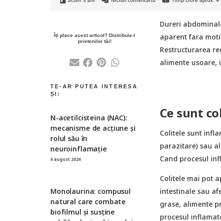
acum 3 ani
Niciun comentariu
Timp citire aprox:
4
Dureri abdominale
aparent fara moti
Restructurarea reg
alimente usoare, 
Ce sunt col
N-acetilcisteina (NAC):
mecanisme de acțiune și
Colitele sunt infla
rolul său în
parazitare) sau al
neuroinflamație
Cand procesul infl
4 august 2026
Colitele mai pot a
Monolaurina: compusul
intestinale sau af
natural care combate
grase, alimente pr
biofilmul și susține
procesul inflamato