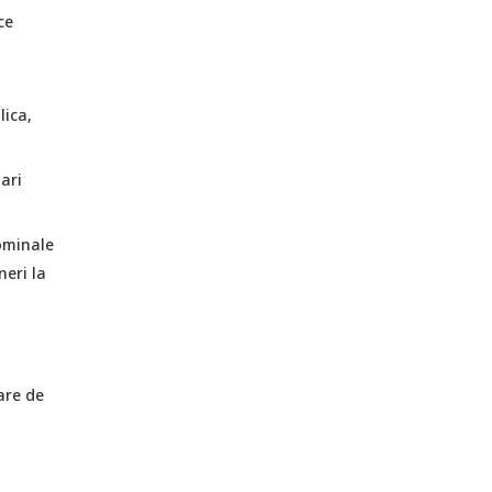
ce
lica,
ari
ominale
neri la
are de