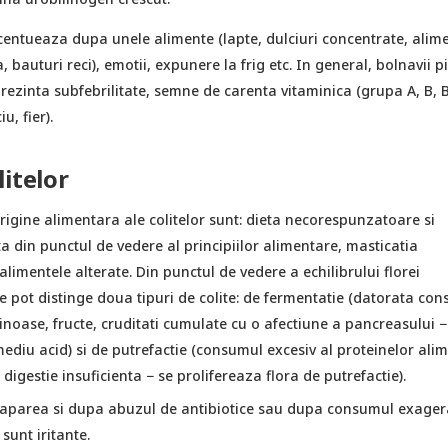
entueaza dupa unele alimente (lapte, dulciuri concentrate, alim
 bauturi reci), emotii, expunere la frig etc. In general, bolnavii p
rezinta subfebrilitate, semne de carenta vitaminica (grupa A, B, B
u, fier).
litelor
rigine alimentara ale colitelor sunt: dieta necorespunzatoare si
a din punctul de vedere al principiilor alimentare, masticatia
 alimentele alterate. Din punctul de vedere a echilibrului florei
e pot distinge doua tipuri de colite: de fermentatie (datorata co
inoase, fructe, cruditati cumulate cu o afectiune a pancreasului −
ediu acid) si de putrefactie (consumul excesiv al proteinelor ali
digestie insuficienta − se prolifereaza flora de putrefactie).
 aparea si dupa abuzul de antibiotice sau dupa consumul exager
 sunt iritante.