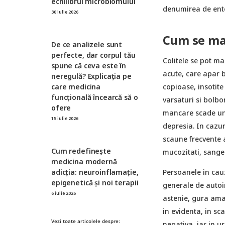
echilibrul microbiomului
denumirea de ente
30 iulie 2026
Cum se man
De ce analizele sunt
perfecte, dar corpul tău
Colitele se pot m
spune că ceva este în
acute, care apar 
neregulă? Explicația pe
care medicina
copioase, insotite 
funcțională încearcă să o
varsaturi si bolbo
ofere
mancare scade une
15 iulie 2026
depresia. In cazu
scaune frecvente 
Cum redefinește
mucozitati, sange 
medicina modernă
adicția: neuroinflamație,
Persoanele in ca
epigenetică și noi terapii
generale de autoin
6 iulie 2026
astenie, gura ama
in evidenta, in sc
Vezi toate articolele despre:
negativa, iar in u