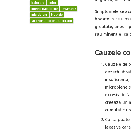
balonare
colon
Infecții bacteriene
inflamație
Simptomele se acc
microbiom
Nutriție
bogate in celuloza,
sindromul colonului iritabil
greutate, uneori p
sau minerale (calci
Cauzele co
Cauzele de o
dezechilibrat
insuficienta,
microbiene s
excesiv de fa
creeaza un m
cumulat cu o 
Colita poate
laxative care