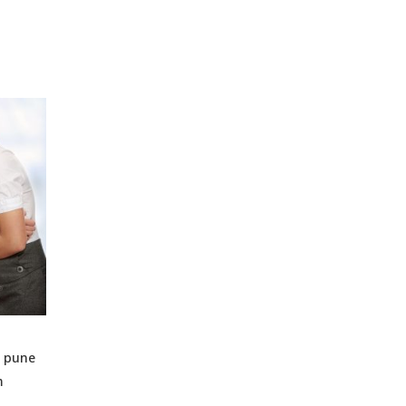
c pune
m