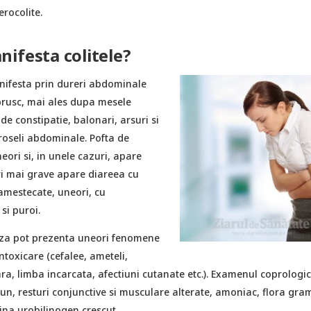
rocolite.
ifesta colitele?
anifesta prin dureri abdominale
brusc, mai ales dupa mesele
de constipatie, balonari, arsuri si
roseli abdominale. Pofta de
ori si, in unele cazuri, apare
ri mai grave apare diareea cu
amestecate, uneori, cu
si puroi.
uza pot prezenta uneori fenomene
toxicare (cefalee, ameteli,
ra, limba incarcata, afectiuni cutanate etc.). Examenul coprologi
aun, resturi conjunctive si musculare alterate, amoniac, flora gra
rina urobilinogen crescut.