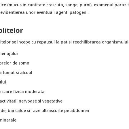
gice (mucus in cantitate crescuta, sange, puroi), examenul parazi
u evidentierea unor eventuali agenti patogeni.
olitelor
itelor se incepe cu repausul la pat si reechilibrarea organismului
menajului
orelor de somn
a fumat si alcool
ului
miscare fizica moderata
activitatii nervoase si vegetative
de, bai calde si raze ultrascurte pe abdomen
minerale