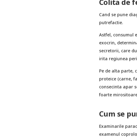
Colita de 
Cand se pune diagn
putrefactie.
Astfel, consumul e
exocrin, determina
secretorii, care d
irita regiunea per
Pe de alta parte, 
proteice (carne, f
consecinta apar sc
foarte mirositoare
Cum se pun
Examinarile paracl
examenul coprolog