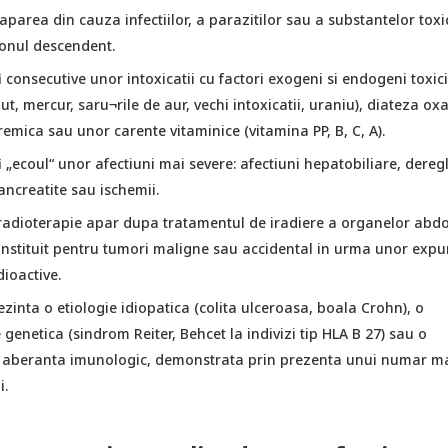
aparea din cauza infectiilor, a parazitilor sau a substantelor toxi
lonul descendent.
fi consecutive unor intoxicatii cu factori exogeni si endogeni toxici
t, mercur, saru¬rile de aur, vechi intoxicatii, uraniu), diateza oxa
remica sau unor carente vitaminice (vitamina PP, B, C, A).
fi „ecoul“ unor afectiuni mai severe: afectiuni hepatobiliare, deregl
ancreatite sau ischemii.
tradioterapie apar dupa tratamentul de iradiere a organelor abd
 instituit pentru tumori maligne sau accidental in urma unor expu
ioactive.
rezinta o etiologie idiopatica (colita ulceroasa, boala Crohn), o
 genetica (sindrom Reiter, Behcet la indivizi tip HLA B 27) sau o
aberanta imunologic, demonstrata prin prezenta unui numar m
i.