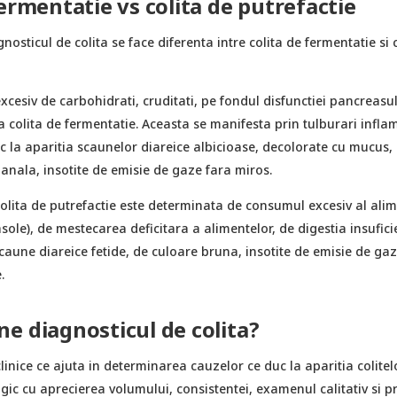
fermentatie vs colita de putrefactie
osticul de colita se face diferenta intre colita de fermentatie si 
xcesiv de carbohidrati, cruditati, pe fondul disfunctiei pancreasu
 colita de fermentatie. Aceasta se manifesta prin tulburari inflam
uc la aparitia scaunelor diareice albicioase, decolorate cu mucus,
ianala, insotite de emisie de gaze fara miros.
colita de putrefactie este determinata de consumul excesiv al ali
asole), de mestecarea deficitara a alimentelor, de digestia insufici
aune diareice fetide, de culoare bruna, insotite de emisie de ga
.
e diagnosticul de colita?
inice ce ajuta in determinarea cauzelor ce duc la aparitia colitel
ic cu aprecierea volumului, consistentei, examenul calitativ si p