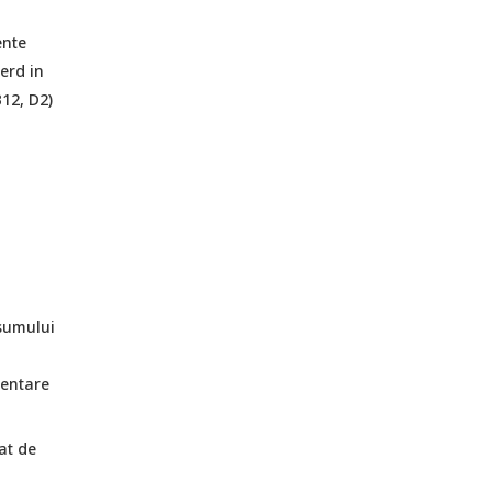
ente
ierd in
12, D2)
nsumului
mentare
at de