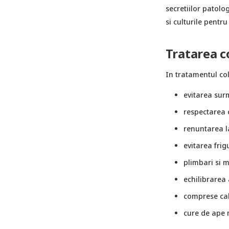
secretiilor patolo
si culturile pentr
Tratarea c
In tratamentul col
evitarea sur
respectarea 
renuntarea l
evitarea frig
plimbari si 
echilibrarea 
comprese cal
cure de ape 