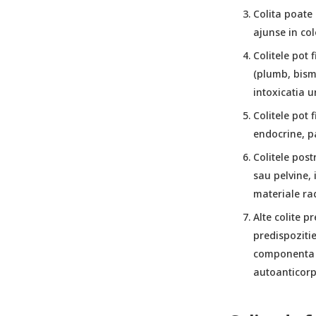
Colita poate 
ajunse in co
Colitele pot 
(plumb, bismu
intoxicatia u
Colitele pot 
endocrine, p
Colitele pos
sau pelvine,
materiale rad
Alte colite p
predispozitie
componenta 
autoanticorp