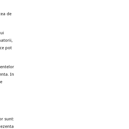
cea de
lui
atorii,
 ce pot
mentelor
enta. In
ze
or sunt:
rezenta