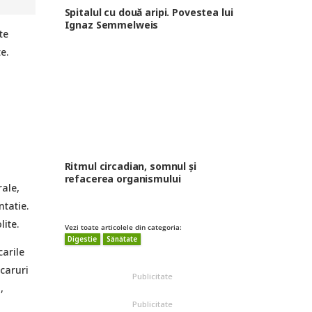
Spitalul cu două aripi. Povestea lui
Ignaz Semmelweis
te
e.
Ritmul circadian, somnul și
refacerea organismului
rale,
ntatie.
ite.
Vezi toate articolele din categoria:
Digestie
Sănătate
carile
ncaruri
Publicitate
,
Publicitate