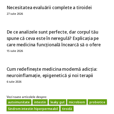
Necesitatea evaluării complete a tiroidei
27 iulie 2026
De ce analizele sunt perfecte, dar corpul tău
spune că ceva este în neregulă? Explicația pe
care medicina funcțională încearcă să o ofere
15 iulie 2026
Cum redefinește medicina modernă adicția:
neuroinflamație, epigenetică și noi terapii
6 iulie 2026
Vezi toate articolele despre:
autoimunitate
intestin
leaky gut
microbiom
probiotice
Sindrom intestin hiperpermeabil
tiroidă