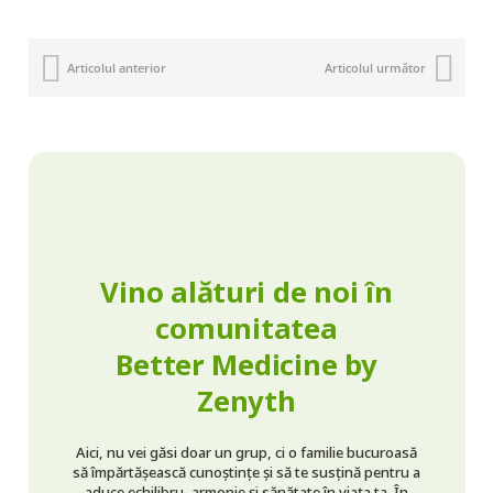
Articolul anterior
Articolul următor
Vino alături de noi în
comunitatea
Better Medicine by
Zenyth
Aici, nu vei găsi doar un grup, ci o familie bucuroasă
să împărtășească cunoștințe și să te susțină pentru a
aduce echilibru, armonie și sănătate în viața ta. În