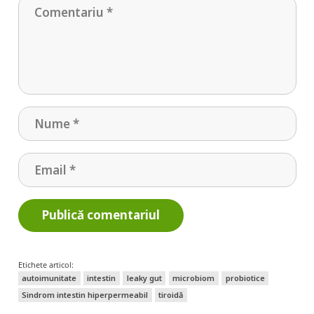
Publică comentariul
Etichete articol:
autoimunitate
intestin
leaky gut
microbiom
probiotice
Sindrom intestin hiperpermeabil
tiroidă