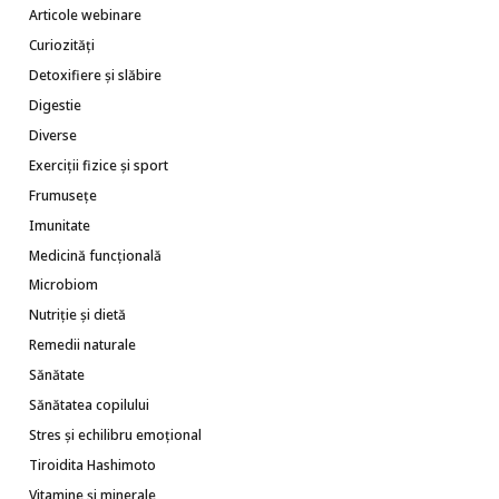
Articole webinare
Curiozități
Detoxifiere și slăbire
Digestie
Diverse
Exerciții fizice și sport
Frumusețe
Imunitate
Medicină funcțională
Microbiom
Nutriție și dietă
Remedii naturale
Sănătate
Sănătatea copilului
Stres și echilibru emoțional
Tiroidita Hashimoto
Vitamine și minerale