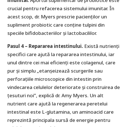
imunitar.
Aportul suplimentar de probiotice este
crucial pentru refacerea sistemului imunitar. În
acest scop, dr. Myers prescrie pacienților un
supliment probiotic care conține tulpini din
speciile bifidobacteriilor și lactobacililor.
Pasul 4 – Repararea intestinului.
Există nutrienți
specifici care ajută la repararea intestinului, iar
unul dintre cei mai eficienți este colagenul, care
pur și simplu „etanșeizează scurgerile sau
perforațiile microscopice din intestin prin
vindecarea celulelor deteriorate și construirea de
țesuturi noi”, explică dr. Amy Myers. Un alt
nutrient care ajută la regenerarea peretelui
intestinal este L-glutamina, un aminoacid care
reprezintă principala sursă de energie pentru