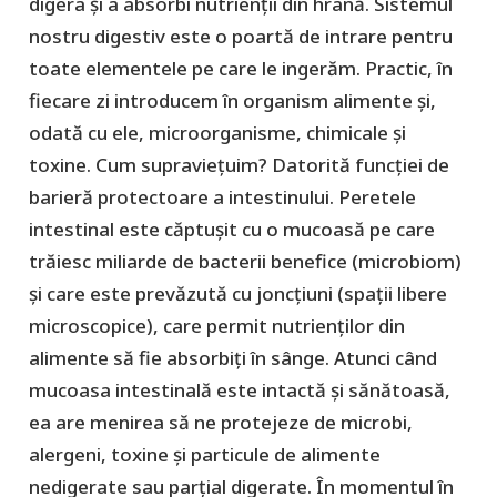
digera și a absorbi nutrienții din hrană. Sistemul
nostru digestiv este o poartă de intrare pentru
toate elementele pe care le ingerăm. Practic, în
fiecare zi introducem în organism alimente și,
odată cu ele, microorganisme, chimicale și
toxine. Cum supraviețuim? Datorită funcției de
barieră protectoare a intestinului. Peretele
intestinal este căptușit cu o mucoasă pe care
trăiesc miliarde de bacterii benefice (microbiom)
și care este prevăzută cu joncțiuni (spații libere
microscopice), care permit nutrienților din
alimente să fie absorbiți în sânge. Atunci când
mucoasa intestinală este intactă și sănătoasă,
ea are menirea să ne protejeze de microbi,
alergeni, toxine și particule de alimente
nedigerate sau parțial digerate. În momentul în