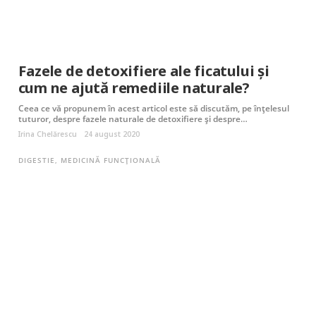
Fazele de detoxifiere ale ficatului și
cum ne ajută remediile naturale?
Ceea ce vă propunem în acest articol este să discutăm, pe înțelesul
tuturor, despre fazele naturale de detoxifiere și despre…
Irina Chelărescu
24 august 2020
DIGESTIE
,
MEDICINĂ FUNCȚIONALĂ