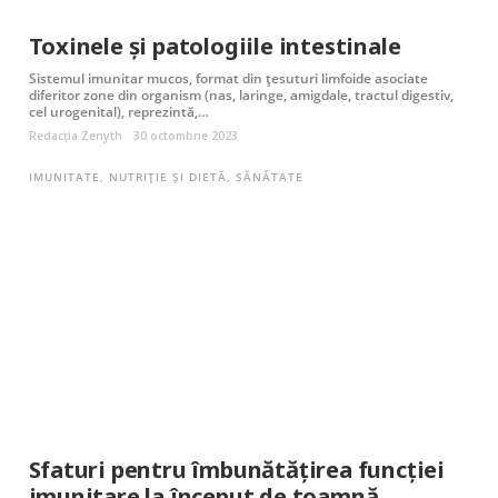
Toxinele și patologiile intestinale
Sistemul imunitar mucos, format din țesuturi limfoide asociate
diferitor zone din organism (nas, laringe, amigdale, tractul digestiv,
cel urogenital), reprezintă,…
Redacția Zenyth
30 octombrie 2023
IMUNITATE
,
NUTRIȚIE ȘI DIETĂ
,
SĂNĂTATE
Sfaturi pentru îmbunătățirea funcției
imunitare la început de toamnă