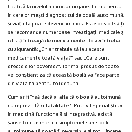
haotică la nivelul anumitor organe. În momentul
în care primești diagnosticul de boală autoimună,
și viața ta poate deveni un haos. Este posibil să ți
se recomande numeroase investigații medicale și
o listă întreagă de medicamente. Te vei întreba
cu siguranță: „Chiar trebuie să iau aceste
medicamente toată viața?” sau „Care sunt
efectele lor adverse?”. Iar mai presus de toate
vei conștientiza că această boală va face parte
din viața ta pentru totdeauna.
Cum ar fi însă dacă ai afla că o boală autoimună
nu reprezintă o fatalitate?! Potrivit specialiștilor
în medicină funcțională și integrativă, există
șanse foarte mari ca simptomele unei boli
autoimune să poată fi reversibile și totul începe