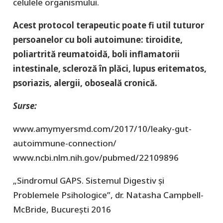
celulele organismului.
Acest protocol terapeutic poate fi util tuturor
persoanelor cu boli autoimune: tiroidite,
poliartrită reumatoidă, boli inflamatorii
intestinale, scleroză în plăci, lupus eritematos,
psoriazis, alergii, oboseală cronică.
Surse:
www.amymyersmd.com/2017/10/leaky-gut-
autoimmune-connection/
www.ncbi.nlm.nih.gov/pubmed/22109896
„Sindromul GAPS. Sistemul Digestiv și
Problemele Psihologice”, dr. Natasha Campbell-
McBride, București 2016