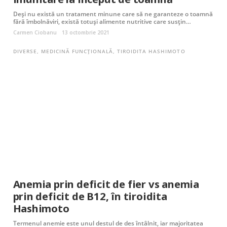
Deși nu există un tratament minune care să ne garanteze o toamnă
fără îmbolnăviri, există totuși alimente nutritive care susțin…
Carmen Ciobanu
13 octombrie 2021
DIVERSE
,
MEDICINĂ FUNCȚIONALĂ
,
TIROIDITA HASHIMOTO
Anemia prin deficit de fier vs anemia
prin deficit de B12, în tiroidita
Hashimoto
Termenul anemie este unul destul de des întâlnit, iar majoritatea