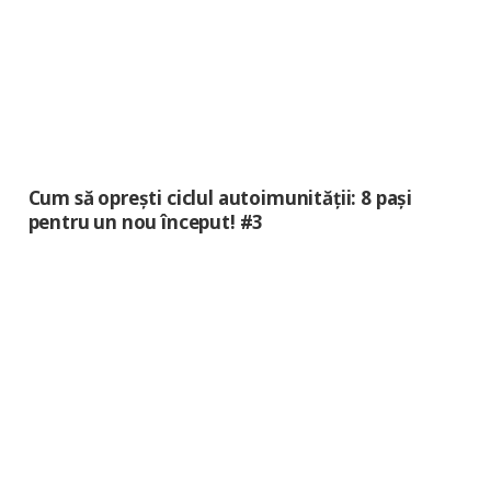
Cum să oprești ciclul autoimunității: 8 pași
pentru un nou început! #3