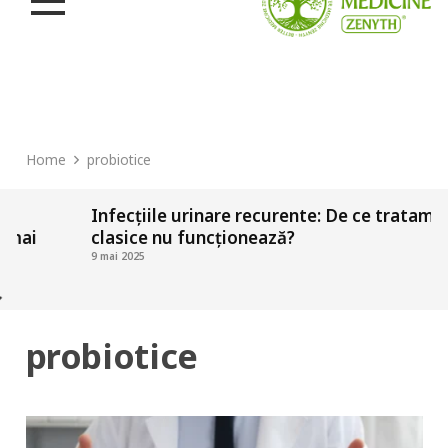
Home
probiotice
ile urinare recurente: De ce tratamentele
Cauzele asc
 nu funcționează?
intestin pe
24 septembrie 202
probiotice