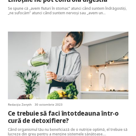
Se spune că „avem fluturi în stomac” atunci când suntem îndrăgostiţi,
„ne sufocăm” atunci când suntem nervoşi sau „avem un…
Redacția Zenyth
30 octombrie 2023
Ce trebuie să faci întotdeauna într-o
cură de detoxifiere?
Când organismul tău nu beneficiază de o nutriție optimă, el trebuie să
lucreze din greu pentru a menține sistemele sănătoase.…