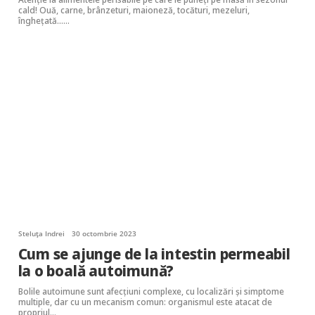
cald! Ouă, carne, brânzeturi, maioneză, tocături, mezeluri,
înghețată……
Steluța Indrei
30 octombrie 2023
Cum se ajunge de la intestin permeabil
la o boală autoimună?
Bolile autoimune sunt afecțiuni complexe, cu localizări și simptome
multiple, dar cu un mecanism comun: organismul este atacat de
propriul…