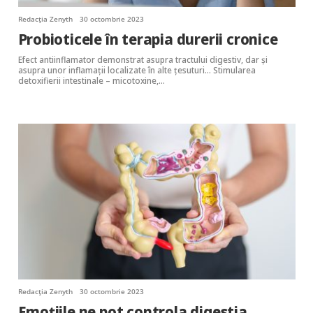
Redacția Zenyth
30 octombrie 2023
Probioticele în terapia durerii cronice
Efect antiinflamator demonstrat asupra tractului digestiv, dar și
asupra unor inflamații localizate în alte țesuturi… Stimularea
detoxifierii intestinale – micotoxine,…
Redacția Zenyth
30 octombrie 2023
Emoțiile ne pot controla digestia