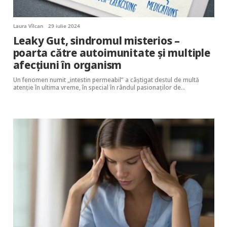
Laura Vîlcan
29 iulie 2024
Leaky Gut, sindromul misterios –
poarta către autoimunitate şi multiple
afecţiuni în organism
Un fenomen numit „intestin permeabil” a câștigat destul de multă
atenție în ultima vreme, în special în rândul pasionaților de…