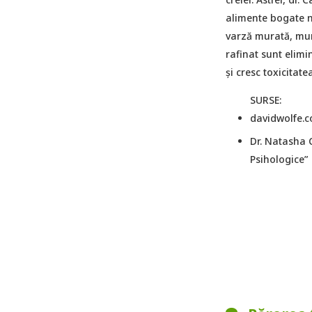
alimente bogate nu
varză murată, mur
rafinat sunt elim
și cresc toxicitat
SURSE:
davidwolfe.c
Dr. Natasha 
Psihologice”