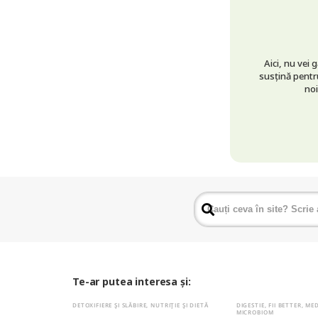
Aici, nu vei 
susțină pentru
noi
Te-ar putea interesa și:
DETOXIFIERE ȘI SLĂBIRE
,
NUTRIȚIE ȘI DIETĂ
DIGESTIE
,
FII BETTER
,
MED
MICROBIOM