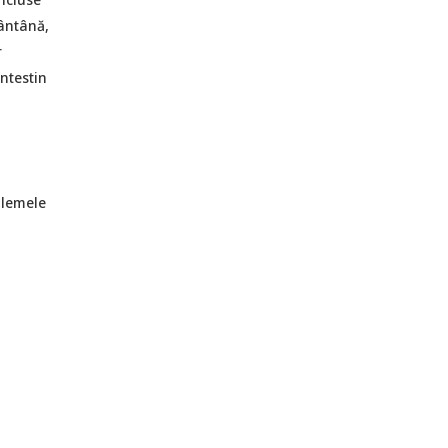
mântână,
r
ntestin
blemele