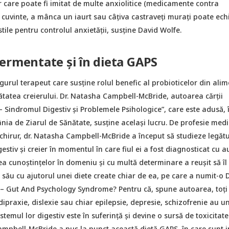
 care poate fi imitat de multe anxiolitice (medicamente contra
te cuvinte, a mânca un iaurt sau câțiva castraveți murați poate ech
tile pentru controlul anxietății, susține David Wolfe.
ermentate și în dieta GAPS
gurul terapeut care susține rolul benefic al probioticelor din alim
ătatea creierului. Dr. Natasha Campbell-McBride, autoarea cărții
 Sindromul Digestiv și Problemele Psihologice”, care este adusă, 
ia de Ziarul de Sănătate, susține același lucru. De profesie medi
chirur, dr. Natasha Campbell-McBride a început să studieze legăt
estiv și creier în momentul în care fiul ei a fost diagnosticat cu a
 cunoștințelor în domeniu și cu multă determinare a reușit să îl
 său cu ajutorul unei diete create chiar de ea, pe care a numit-o 
– Gut And Psychology Syndrome? Pentru că, spune autoarea, toți 
ipraxie, dislexie sau chiar epilepsie, depresie, schizofrenie au u
temul lor digestiv este în suferință și devine o sursă de toxicitat
. Campbell-McBride a pus la punct această dietă GAPS, în care sunt 