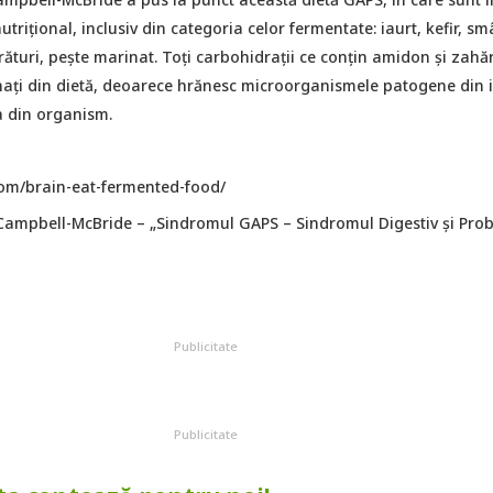
trițional, inclusiv din categoria celor fermentate: iaurt, kefir, s
ături, pește marinat. Toți carbohidrații ce conțin amidon și zahă
inați din dietă, deoarece hrănesc microorganismele patogene din i
ea din organism.
om/brain-eat-fermented-food/
Campbell-McBride – „Sindromul GAPS – Sindromul Digestiv și Pro
Publicitate
Publicitate