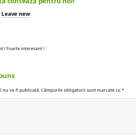
ta contează pentru noi!
Leave new
ot ! Foarte interesant !
spuns
 nu va fi publicată.
Câmpurile obligatorii sunt marcate cu
*