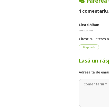
Părerea 
1
comentariu
.
Liea Ghiban
9 mai 2024 14:38
Citesc cu interes t
Răspunde
Lasă un ră
Adresa ta de email