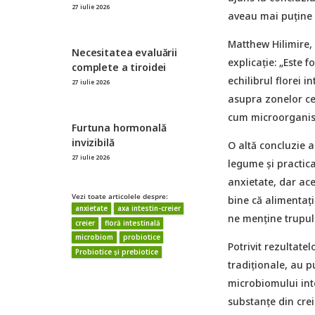
27 iulie 2026
aveau mai puține 
Matthew Hilimire,
Necesitatea evaluării
explicație: „Este 
complete a tiroidei
echilibrul florei i
27 iulie 2026
asupra zonelor cer
cum microorganism
Furtuna hormonală
invizibilă
O altă concluzie a
27 iulie 2026
legume și practi
anxietate, dar ac
Vezi toate articolele despre:
bine că alimentați
anxietate
axa intestin-creier
ne menține trupul 
creier
floră intestinală
microbiom
probiotice
Potrivit rezultate
Probiotice și prebiotice
tradiționale, au p
microbiomului inte
substanțe din crei