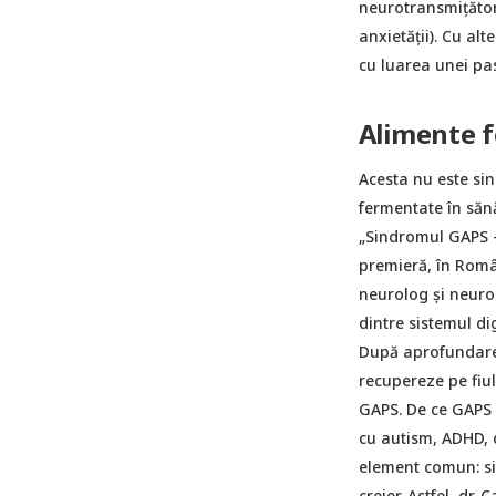
neurotransmițător
anxietății). Cu al
cu luarea unei pas
Alimente f
Acesta nu este sin
fermentate în săn
„Sindromul GAPS –
premieră, în Român
neurolog și neuro
dintre sistemul dig
După aprofundarea
recupereze pe fiul
GAPS. De ce GAPS 
cu autism, ADHD, d
element comun: sis
creier. Astfel, dr