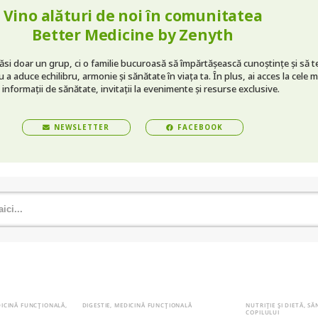
Vino alături de noi în comunitatea
Better Medicine by Zenyth
găsi doar un grup, ci o familie bucuroasă să împărtășească cunoștințe și să t
 a aduce echilibru, armonie și sănătate în viața ta. În plus, ai acces la cele m
 informații de sănătate, invitații la evenimente și resurse exclusive.
NEWSLETTER
FACEBOOK
ICINĂ FUNCȚIONALĂ
,
DIGESTIE
,
MEDICINĂ FUNCȚIONALĂ
NUTRIȚIE ȘI DIETĂ
,
SĂ
COPILULUI