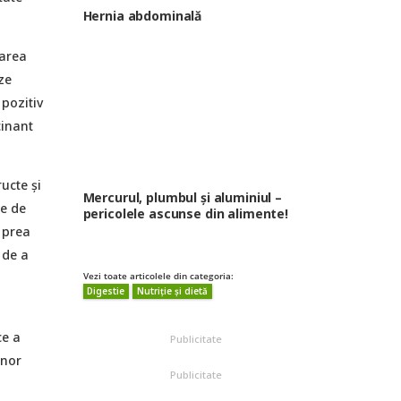
Hernia abdominală
oarea
ze
 pozitiv
cinant
ucte și
Mercurul, plumbul și aluminiul –
e de
pericolele ascunse din alimente!
 prea
 de a
Vezi toate articolele din categoria:
Digestie
Nutriție și dietă
ce a
Publicitate
unor
Publicitate