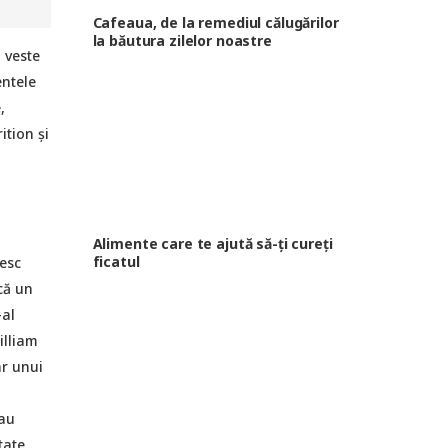
Cafeaua, de la remediul călugărilor
la băutura zilelor noastre
 veste
entele
,
ition și
Alimente care te ajută să-ți cureți
ficatul
jesc
că un
-al
illiam
ar unui
 au
tate