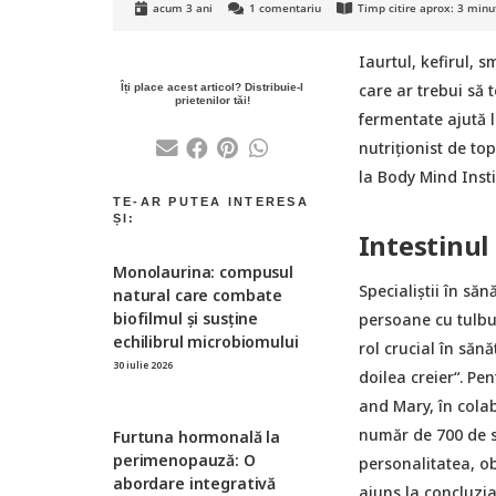
acum 3 ani
1
comentariu
Timp citire aprox:
3
minu
Iaurtul, kefirul, 
care ar trebui să 
fermentate ajută l
nutriționist de top
la Body Mind Insti
Intestinul 
Monolaurina: compusul
Specialiștii în să
natural care combate
biofilmul și susține
persoane cu tulbur
echilibrul microbiomului
rol crucial în sănă
30 iulie 2026
doilea creier“. Pe
and Mary, în colab
număr de 700 de st
Furtuna hormonală la
perimenopauză: O
personalitatea, obi
abordare integrativă
ajuns la concluzi