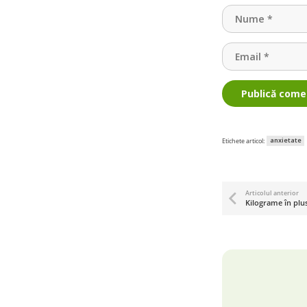
Publică come
anxietate
Etichete articol:
Articolul anterior
Kilograme în plus