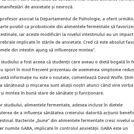
manifestări de anxietate și nevroză.
 profesor asociat la Departamentul de Psihologie, a oferit următ
foarte posibil ca probioticele din alimentele fermentate să favorize
ntestinale, iar aceste modificări la nivelul intestinului au un impact
ebrale implicate în stările de anxietate. Cred că este absolut fas
ele din intestin ajung să influențeze mintea“.
 studiului a fost aceea că studenții care aveau o dietă bogată în fr
cau sport în mod frecvent prezentau de asemenea simptome redus
eastă informație nu este o noutate, comentează David Wolfe. Știm
a sănătoasă și mișcarea sunt aliații noștri atunci când vine vorba
și mintea în bună stare de sănătate și funcționare.
lor studiului, alimentele fermentate, adesea incluse în dietele
uterea de a influența sănătatea creierului datorită acțiunii benefi
stinal. Bacteriile „bune” din alimentele fermentate cresc nivelul 
er numite GABA, implicate în controlul anxietății. GABA este un