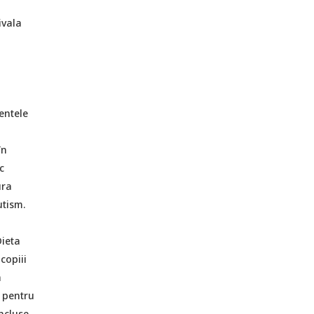
ivala
entele
în
c
ura
utism.
Dieta
copiii
n
e pentru
incluse