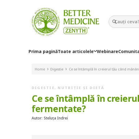
Prima pagină
Toate articolele
Webinare
Comunit
Home
Digestie
Ce se întâmplă în creierul tău când mănân
DIGESTIE
,
NUTRIȚIE ȘI DIETĂ
Ce se întâmplă în creier
fermentate?
Autor:
Steluța Indrei