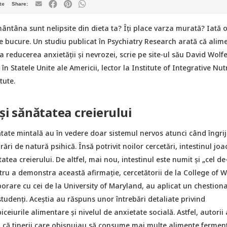
te
smântâna sunt nelipsite din dieta ta? Îți place varza murată? Iată o
te bucure. Un studiu publicat în Psychiatry Research arată că alim
a reducerea anxietății și nevrozei, scrie pe site-ul său David Wolfe
 în Statele Unite ale Americii, lector la Institute of Integrative Nutr
tute.
și sănătatea creierului
nătate mintală au în vedere doar sistemul nervos atunci când îngri
ări de natură psihică. Însă potrivit noilor cercetări, intestinul joa
tatea creierului. De altfel, mai nou, intestinul este numit și „cel de
ntru a demonstra această afirmație, cercetătorii de la College of W
orare cu cei de la University of Maryland, au aplicat un chestion
udenți. Aceștia au răspuns unor întrebări detaliate privind
ceiurile alimentare și nivelul de anxietate socială. Astfel, autorii
a că tinerii care obișnuiau să consume mai multe alimente fermen