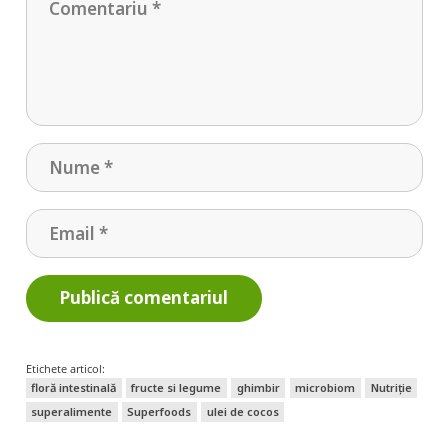
Publică comentariul
Etichete articol:
floră intestinală
fructe si legume
ghimbir
microbiom
Nutriție
superalimente
Superfoods
ulei de cocos