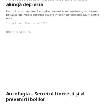
alungă depresia
Cu toții recunoaștem că emoțiile puternice, nervozitatea, anxietatea
pot avea un impact puternic asupra intestinelor noastre. Mulți dintre
noi au…
Steluța Indrei
30 octombrie 2023
NUTRIȚIE ȘI DIETĂ
Autofagia – Secretul tinereții și al
prevenirii bolilor