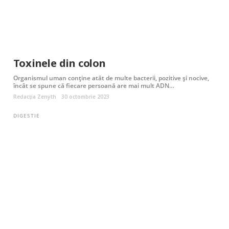
Toxinele din colon
Organismul uman conține atât de multe bacterii, pozitive și nocive,
încât se spune că fiecare persoană are mai mult ADN…
Redacția Zenyth
30 octombrie 2023
DIGESTIE