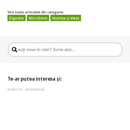
Vezi toate articolele din categoria:
Digestie
Microbiom
Nutriție și dietă
Te-ar putea interesa și:
DIGESTIE
,
MICROBIOM