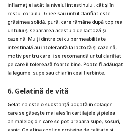
inflamației atât la nivelul intestinului, cât și în
restul corpului. Ghee sau untul clarifiat este
grăsimea solidă, pură, care rămâne după topirea
untului și separarea acestuia de lactoză și
cazeină. Mulți dintre cei cu permeabilitate
intestinală au intoleranță la lactoză și cazeină,
motiv pentru care li se recomandă untul clarifiat,
pe care îl tolerează foarte bine. Poate fi adăugat
la legume, supe sau chiar în ceai fierbinte.
6. Gelatină de vită
Gelatina este o substanță bogată în colagen
care se găsește mai ales în cartilajele și pielea
animalelor, din care se pot prepara supe, sosuri,
aspic. Gelatina conține proteine de calitate și