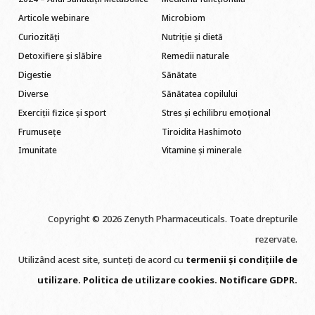
Articole webinare
Microbiom
Curiozități
Nutriție și dietă
Detoxifiere și slăbire
Remedii naturale
Digestie
Sănătate
Diverse
Sănătatea copilului
Exerciții fizice și sport
Stres și echilibru emoțional
Frumusețe
Tiroidita Hashimoto
Imunitate
Vitamine și minerale
Copyright © 2026 Zenyth Pharmaceuticals. Toate drepturile
rezervate.
Utilizând acest site, sunteți de acord cu
termenii și condițiile de
utilizare
.
Politica de utilizare cookie
s
.
Notificare GDPR
.