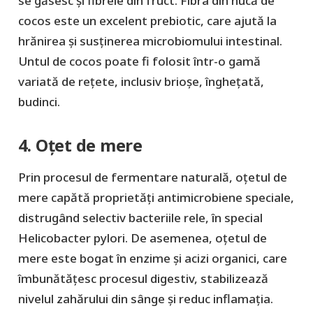
se găsesc și fibrele din fruct. Fibra din nucă de
cocos este un excelent prebiotic, care ajută la
hrănirea și susținerea microbiomului intestinal.
Untul de cocos poate fi folosit într-o gamă
variată de rețete, inclusiv brioșe, înghețată,
budinci.
4. Oțet de mere
Prin procesul de fermentare naturală, oțetul de
mere capătă proprietăți antimicrobiene speciale,
distrugând selectiv bacteriile rele, în special
Helicobacter pylori. De asemenea, oțetul de
mere este bogat în enzime și acizi organici, care
îmbunătățesc procesul digestiv, stabilizează
nivelul zahărului din sânge și reduc inflamația.