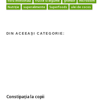
floră intestinală
fructe si legume
ghimbir
microbiom
Nutriție
superalimente
Superfoods
ulei de cocos
Constipația la copii