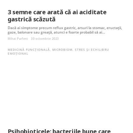
3 semne care arată că ai aciditate
gastrică scăzută
Dacă ai simptome precum reflux gastric, arsuri la stomac, eructații,
gaze, balonare sau greață, atunci e foarte probabil să ai…
Mihai Parfeni
30 octombrie 2023
MEDICINĂ FUNCȚIONALĂ
,
MICROBIOM
,
STRES ȘI ECHILIBRU
EMOȚIONAL
Psihobioticele: bacteriile bune care