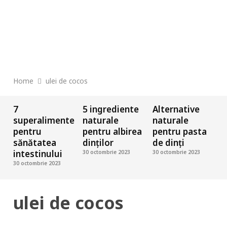
Home
ulei de cocos
7
5 ingrediente
Alternative
U
superalimente
naturale
naturale
c
pentru
pentru albirea
pentru pasta
i
sănătatea
dinților
de dinți
u
intestinului
30 octombrie 2023
30 octombrie 2023
30 octombrie 2023
3
ulei de cocos